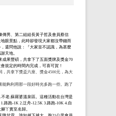
陳傳男、第二組組長黃子哲及會員蔡信
天地眼景點，此時卻發現大家都沒帶錢而
外，還問他說：『大家並不認識，為甚麼
感謝天地。
來成果豐碩，共拿下了五面獎牌及獎金
70
大會規定的時間內完成，可喜可賀！
弱，共拿下獎盃六座、獎金
4500
元，為大
著能夠利用那一段好時光多跑一些。跑了
來
.
不老
.
蘇羅婆溫泉區。這種活動在台灣是
：
1.
路跑
-1K 2.
泛舟
-12.5K 3.
路跑
-10K 4.
自
大腳丫實至名歸。
天降甘霖，誰知越下越大，跑
21
公里會員