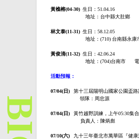
黃樵榕
(04-30)
生日：
51.04.16
地址：台中縣大肚鄉
林文泰
(11-31)
生日：
58.12.05
地址：
(710) 台南縣永康
黃俊清
(11-32)
生日：
42.06.24
地址：
(704)台南市
活動預報：
07/04(日)
第十三屆陽明山國家公園盃路
領隊：周忠源
07/04(日)
黃竹越野訓練，上午
05:30
集
負責人：陳炳彪
07/10(六)
九十三年臺北市萬華區『健康