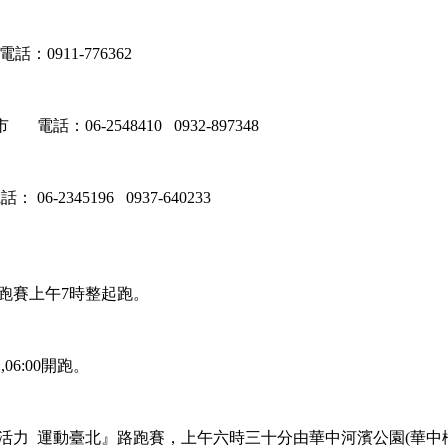
電話：
0911-776362
市
電話：
06-2548410 0932-897348
電話：
06-2345196 0937-640233
跑賽上午
7時整起跑。
合
,06:00
開跑。
活力
運動臺北』路跑賽，上
午六時三十分由華中河濱公園
(華中