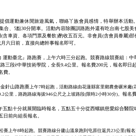
提倡運動兼休閒旅遊風氣，聯絡丫族會員感情，特舉辦本活動
集合、
5
點
30
分開車。活動內容除團訓路跑外還有吃台南七股美
用
(
含車資、各項門票及餐飲
)
酌收五百元。非會員
(
含會員眷屬
)
部
七月六日前，直接向總幹事報名即可。
力 運動臺北』路跑賽，上午六時三分起跑。競賽路線競賽組：中
院路三段
è
中華技術學院，全長
9.4公里。
報名費
200元，
報名
即日
名費。
64金針山路跑賽
上午
7時起跑，
活動路線由花蓮縣富里鄉農會碾米廠
報名
.2公里，路跑路線海拔946公尺之上坡路段(限時2小時30分)。
午五點十分就展開臨時報名，五點五十分從西螺鎮慈愛綜合醫院
五日前向組長報名。
松賽上午8時起跑。競賽路線分廬山溫泉跑到屯原往返共23公里(報名