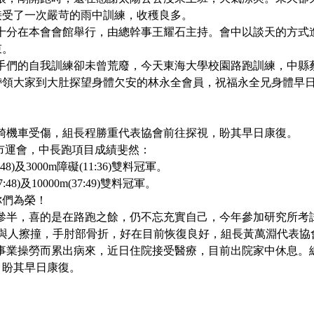
接受了一次嚴苛的雨中訓練，收穫良多。
十分在本會會館舉行，由總幹事王耀石主持。會中以談天的方式
束。
手們的自我訓練卻未曾荒廢，今天
東海大學校園路跑訓練，中縣
帶領大家到大肚探望身體欠安的林永全會員，祝福永全兄身體早
騎機車受傷，組長程勝重代表協會前往探視，盼其早日康復。
市運會，中長跑項目成績斐然：
48)
及
3000m
障礙
(11:36)
雙料冠軍。
:48)
及
10000m(37:49)
雙料冠軍。
你們為榮！
參半，喜的是在路跑之餘，仍不忘充實自己，今年參加研究所考
與人擦撞，手肘部骨折，好在目前恢復良好，組長黃萬淵代表協
事業操勞而累出病來，近日住院接受醫療，目前出院家中休息。
，盼其早日康復。