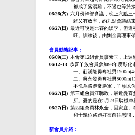
都成了落湯雞，不過也等於
06/26(六)
六月份幹部會議，晚上六點三
鬆又有效率，約九點會議結
06/27(日)
最近可說是比賽的淡季，但選
旺。訓練後，由劉金書理事
會員動態記事：
06/09(三)
本會第
12
組會員廖素玉，上週
06/12~13
恭喜丫族會員參加
93
年度彰化
一、莊漢隆勇奪社男
1500m(4:
二、吳永發勇奪社男
5000m(17
不愧為路跑常勝軍，丫族以
06/27(日)
第三組會員江聰政，最近憂喜
所。憂的是在
5
月
23
日騎機車
06/27(日)
第四組會員林永全，因家庭、
和十幾位路跑好友前往慰問
新會員介紹：