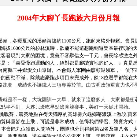
2004
年大腳丫長跑族六月份月報
溪頭，冬暖夏涼的溪頭海拔約
1100
公尺，跑起來格外輕鬆。會長
到海拔
1600
公尺的杉林溪時，欲罷不能還想跑到遊樂區最裡頭的
遊客發現到大家的困境，竟義不容辭借支一千元，會長除感激之
案是：『喜愛慢跑運動的人，絕對都是腳踏實地的好人。』真是
台南縣玉井鄉愛文山舉辦。本會鐵人軍團由廖顯湖領軍，一仗下
手的衝勁不減，除戴志豪跑步項目未完成外，餘
18
位選手都能在
路跑賽，成績也不讓鐵人三項專美於前。由古明政領軍實力也不
覺就是不一樣，大坑團訓一大早，就來了這麼多人，大家都是衝
七點半不到，大夥兒邊吃早點邊聊競賽事，美好一天從此開始。
挑戰賽，
競賽地點在得天獨厚的
高雄縣六龜鄉荖濃溪上游段
.
寶
的質與量皆在上乘，可說是非常成功，值得我們學習。競賽方式
。本會除九位獲個人獎項外，團隊也分別得到第四名及第八名，
滾，剛開跑時，還在感謝太陽公公沒來上班，天氣涼爽。未久卻