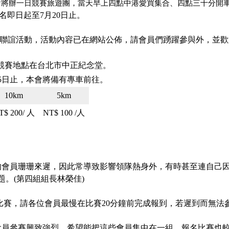
。本會將辦一日競賽旅遊團，當天早上四點中港愛買集合、四點三十分開
名即日起至
7月20日止。
聯誼活動，活動內容已在網站公佈，請會員們踴躍參與外，並歡
競賽地點在
台北市中正紀念堂。
15日止，本會將備有專車前往。
10km
5km
T$ 200/
人
NT$ 100 /
人
的會員珊珊來遲，因此常導致影響領隊熱身外，有時甚至連自己
題。
(第四組組長林榮佳)
比賽，請各位會員最慢在比賽
20分鐘前完成報到，若遲到而無法
會員參賽興致強烈，希望能把這些會員集中在一組，報名比賽也