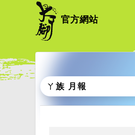
官方網站
ㄚ族 月報