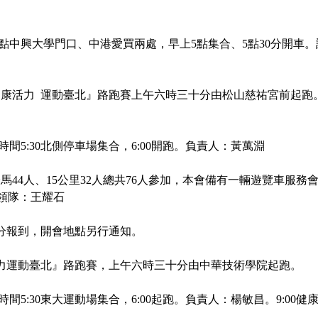
點中興大學門口、中港愛買兩處，早上
5
點集合、
5
點
30
分開車。
健康活力
運動
臺
北』路跑賽
上午六時三十分由松山慈
祐
宮前起跑
時間
5:30
北側停車場集合，
6:00
開跑。負責人：黃萬淵
全馬
44
人、
15
公里
32
人總共
76
人參加，本會備有一輛遊覽車服務
領隊：王耀石
分報到，開會地點另行通知。
力運動臺北』路跑賽，上午六時三十分由中華技術學院起跑。
時間
5:30
東大運動場集合，
6:00
起跑。負責人：楊敏昌。
9:00
健