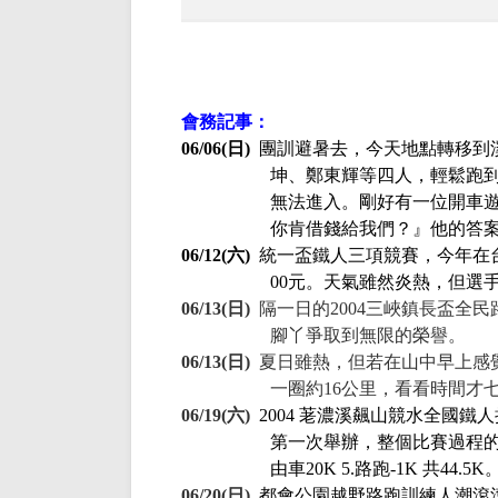
會務記事：
06/06(
日
)
團訓避暑去，今天地點轉移到
坤、鄭東輝等四人，輕鬆跑
無法進入。剛好有一位開車
你肯借錢給我們？』他的答
06/12(
六
)
統一盃鐵人三項競賽，今年在
00
元。天氣雖然炎熱，但選
06/13(
日
)
隔一日的
2004
三峽鎮長盃全民
腳丫爭取到無限的榮譽。
06/13(
日
)
夏日雖熱，但若在山中早上感
一圈約
16
公里，看看時間才
06/19(
六
)
2004
荖濃溪飆山競水全國鐵人
第一次舉辦，整個比賽過程
由車
20K 5.
路跑
-1K
共
44.5K
06/20(
日
)
都會公園越野路跑訓練人潮滾