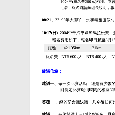
10公里(報名費200元)兩種
報
往者，報名時請向組長說明，
08/21、22
93
年大腳丫、永和泰雅渡假村
10/17(日)
2004
中華汽車國際馬拉松賽，
報名費用如下，
報名即日起至
8月
距離
42.195km
21km
報名費
NT$ 600 /
人
NT$ 400 /
人
N
建議信箱：
建議一、
每一次比賽活動，總是有少數
能制定比賽報到時間的權宜問
答覆
一、經幹部會議決議，凡今後任何
建議二、
有鑒於鐵人三項比賽漸多，且