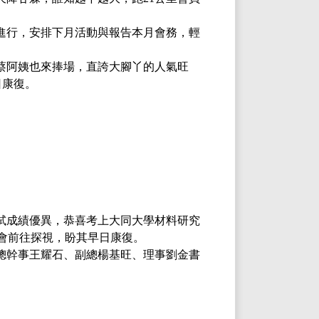
進行，安排下月活動與報告本月會務，輕
蔡阿姨也來捧場，直誇大腳丫的人氣旺
日康復。
試成績優異，恭喜考上大同大學材料研究
會前往探視，盼其早日康復。
總幹事王耀石、副總楊基旺、理事劉金書