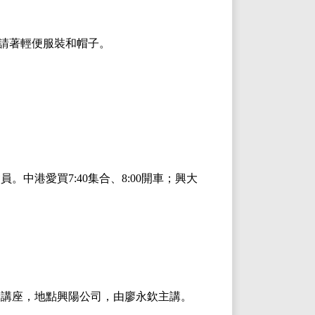
請著輕便服裝和帽子。
。
會員。中港愛買
7:40
集合、
8:00
開車；興大
康講座，地點興陽公司，由廖永欽主講。