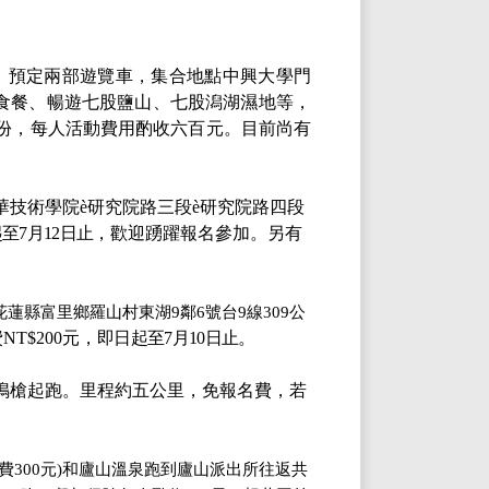
。預定兩部遊覽車，集合地點中興大學門
食餐、暢遊七股鹽山、七股潟湖濕地等，
份，每人活動費用酌收六百元。目前尚有
華技術學院
è
研究院路三段
è
研究院路四段
起至
7月12日止，
歡迎踴躍報名參加。另有
(花蓮縣富里鄉羅山村東湖9鄰6號
台
9線309公
費
NT$200元，
即日起至
7月10日止。
鳴槍起跑。里程約五公里，免報名費，若
費300元)和廬山溫泉跑到廬山派出所往返共