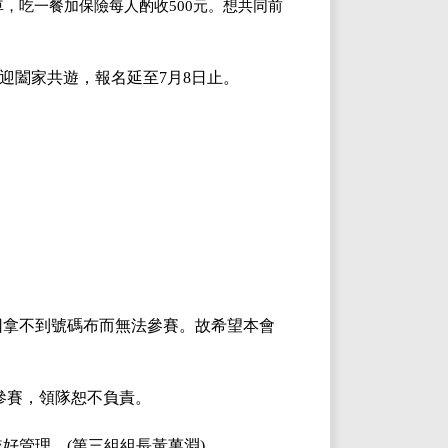
車，吃一餐加保險每人酌收500元。想共同前
迎闔家共遊，報名延至
7
月
8
日止。
因拿不到號碼布而無法參賽。故希望本會
參賽，領隊恕不負責。
較好管理。
(第三組組長黃萬淵)