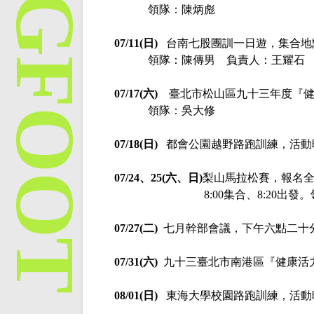
領隊：陳炳彪
07/11(日)
台南七股團訓一日遊，集合地
領隊：陳傳男
負責人：王耀石
07/17(六)
臺北市松山區九十三年度『
領隊：吳大修
07/18(日)
都會公園越野路跑訓練，活動
07/24、25
(
六、日
)
梨山馬拉松賽，報名
8:00
集合、
8:20
出發。
07/27(二)
七月幹部會議，下午六點二十
07/31(六)
九十三臺北市南港區『健康活
08/01(日)
東海大學校園路跑訓練，活動