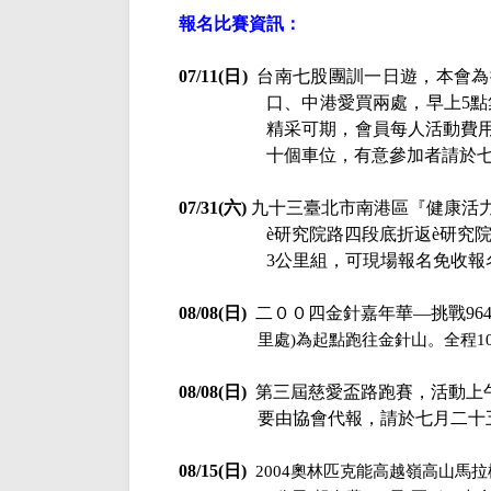
報名比賽資訊：
07/11(日)
台南七股團訓一日遊，本會為
口、中港愛買兩處，早上
5
點
精采可期，會員每人活動費
十個車位，有意參加者請於
07/31(六)
九十三臺北市南港區『健康活
è
研究院路四段底折返
è
研究
3公里組，可現場報名
免收報
08/08(日)
二００四金針嘉年華—挑戰
9
里處)為起點跑往
金針山。全程10
08/08(日)
第三屆慈愛盃路跑賽，活動上
要由協會代報，
請於七月二十
08/15(日)
2004奧林匹克能高越嶺高山馬拉