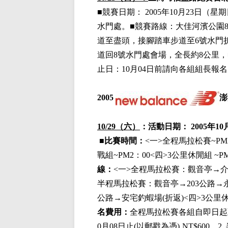
■
競賽日期：
2005年10月23日（星
水門處。
■
競賽路線：
大佳河濱公園
道至盡頭，接腳踏車步道至
6號水門
道回
8
號水門處會場，全長約
8
公里，
止日：
10
月
04
日前請向各組組長報名
2005
澎
10/29（六）
：活動日期：
2005年1
■
比賽時間：
<
一
>
全程馬拉松賽
~PM
戰組
~PM2
：
00<
四
>3
公里休閒組
~P
線：
<
一
>
全程馬拉松賽：觀音亭→
半程馬拉松賽：觀音亭→
203
公路→
公路→安宅釣蝦場
(
折返
)<
四
>3
公里
名費用：
全程馬拉松賽各組自即日起
0
月
08
日止
(
以郵戳為憑
)
‚
NT$600
。
2.