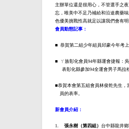
主辦單位還是很用心，不管選手之夜
忘，唯美中不足乃補給和沿途農藥味
色優美挑戰性高就足以讓我們會有明
會員動態記事：
■
恭賀第二組少年組員邱豪今年考
■
ㄚ族彰化會員
94年縣運會捷報：
表彰化縣參加94全運會男子馬拉松
■
恭賀本會第五組會員林俊乾先生，
員的表率。
新會員介紹：
1.
張永樹
（第四組）
台中縣龍井鄉