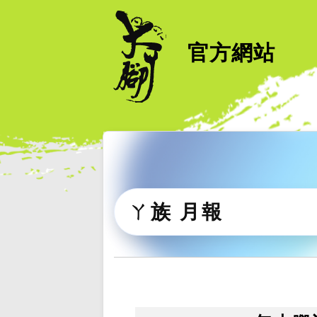
官方網站
ㄚ族 月報