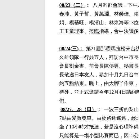
08/23
（二）
：
八
月幹部會議，
下午
春沛
、黃子哲、黃萬淵、林榮佳、賴
娟、楊基旺、楊清山、林東海等
13
王玉童理事、蒞臨指導，會中決議多
08/24(三)：
第21屆那霸馬拉松來台
久雄領隊一行共五人，拜訪台中市長
會長劉金書、前會長陳傳男、秘書長
長敬邀日本友人，參加十月九日台中
約五點結束。晚上，由大腳丫作東，
待外，並正式邀請今年12月4日請
們。
08/27、28（日）
：
一波三折的
梨山
7點由愛買發車。由於路途遙遠，經
坐了10小時才抵達，若是沒心理準
只能算是一場小型比賽而已，因15公