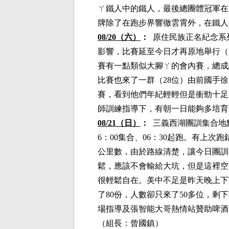
ㄚ鐵人中的鐵人，最後總團體冠軍在
牌除了在跑步界響徹雲霄外，
在
鐵人
08/20（六）
：
原住民族正名紀念系
影響，比賽延至今日才再原地舉行
（
賽有一點類似大腳ㄚ的會內賽，總成
比賽也來了一群（28位）由前國手
賽，看到他們年紀輕輕但是衝勁十足
師訓練指導下，有朝一日能夠多培育
08/21（日）
：
三義西湖團訓集合地
6：00集合、06：30起跑
。有上次跑
公里數，由於路線清楚，讓今日團訓
鬆，應該不會輸給大坑，但是這裡空
很輕鬆自在。美中不足是昨天晚上下
了80份，人數卻只來了50多位，
場指導及張智能大哥熱情站贊助啤酒
（組長：曾國鎮）