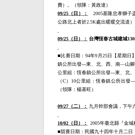
費）
。
（領隊：黃政達）
09/25（日）：
2005基隆忠孝獅子
公路北上者於2.5K處出暖暖交流道
09/25（日）：
台灣恆春古城建城
1
■比賽日期：
94年9月25日【星期
鎮公所出發---東、北、西、南—山
公里組：恆春鎮公所出發---東、
（C）10公里組：恆春鎮公所出發-
（領隊：楊基旺）
09/27
（二）：
九
月幹部會議，下午
10/02（日）：
2005年臺北縣『金
■競賽日期：民國九十四年十月二日