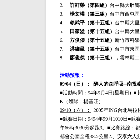
2.
許軒榮
（第四組）
台中縣大肚鄉
3.
楊文權
（第三組）
台中市西屯區
4.
賴武平（第十五組）
台中縣大里
5.
田家溢（第十五組）
台中縣大里
6.
方俊傑（第十五組）
新竹市科學
7.
洪維呈（第十五組）
台中市東區
8.
廖俊傑（第十三組），
雲林縣二
活動預報：
09/04（日）：
醉人的森呼吸─南投
■
活動時間：
94年9月4日(星期日)
■
K
（領隊：楊基旺）
09/10（六）：
2005年ING台北
■
競賽日期：94
94年99月1010日
■
競
午
66時3030分起跑9。
■
比賽路線：
都會公園全程3
8.5公里2.、安泰六