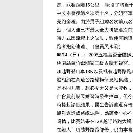
跑，競賽
距離15公里
，吸引了將近千
中吳永發獲總名次第十名，分組亞軍
完跑全程。由於男子組總名次前八名
烈，個人雖已盡最大全力拼總名次前
時方式因流程上之缺失，致使完跑證
跑者抱怨連連
。（會員吳永發）
08/14（日）
：
2005五福宮盃全國
桃園縣蘆竹鄉國家三級古蹟五福宮。
加越野登山車18K以及祇有越野路跑
發相約在高速公路楊梅休息站集結，
是不同凡響，想必今天又是大豐收，
仁會員前幾天練習時發生摔車，但今
時提起診斷結果，醫生告訴他還有輕
風剛過造成路線泥濘，應該要小心不
鳴槍，比賽結果在12K越野路跑大腳
在
鐵人二項越野路跑部份，仍由本