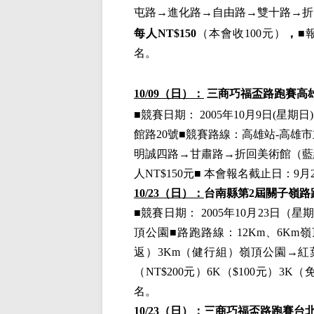
屯路→進化路→自由路→雙十路→折
每人
NT$150
（本會收
100元）
，
■
名。
10/09（日）：
三商巧福盃
路跑賽高
■
競賽日期：
2005年10月9日(星期日)
館路20號■
競賽路線：
高雄
站-
高雄市
明誠四路→甘肅路→折回美術館（藍組-
人NT$150元
■
本會報名截止日：
9月
10/23（日）：
台南縣第
2屆關子嶺路
■
競賽日期：
2005年10月23日（星
頂公園
■
路跑路線：
12Km、6K
返）3Km（健行組）嶺頂公園
→
紅
（NT
$
200元）6K（
$
100元）3K（
名。
10/23（日）：
三商巧福盃
路跑賽台