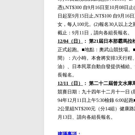
憑
)
‚
NT$300
自
9
月
16
日至
10
月
08
日止
(
日起至
9
月
15
日止‚
NT$100
自
9
月
16
日
女，每人
100
元。
(2)
報名
30
人以上之
截止：
9
月
11
日，請向各組長報名。
12/04（日）
： 第
21屆日本那霸馬拉
正式起跑。■地點：奧武山競技場。■
間）：六小時。本會將安排3天行程
油）、日本民眾自動自發提供補給、
長報名。
12/11（日）
：
第二十二屆曾文水庫
競賽日期：
九十四年十二月十一日
(
94
年
12
月
11
日上午
5:30
檢錄
6:00
起跑
2
公里組
NT$200
元（分
14
組）健康路
月
13
日、請向各組長報名。
建議事項：