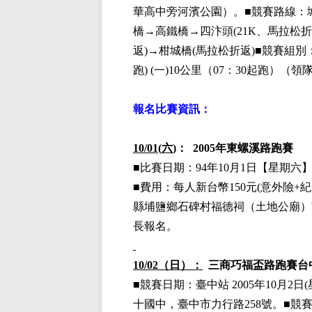
華高中旁河濱公園）。■競賽路線：
橋→高鐵橋→四汴頭
(21K、馬拉松
返
)→柑城橋(馬拉松折返)■競賽組別
跑
)
(一)10公里（07：30起跑）
（領
報名比賽資訊：
10/01(六
)：
2005年東螺溪路跑賽
■比賽日期：
94年10月1日【星期六
■費用：每人新台幣150元(意外險+紀
縣埔鹽鄉石碑村福德祠（土地公廟）
長報名。
10/02（日）：
三商巧福盃
路跑賽台
■
競賽日期：
臺中站
2005年10月2日
十國中，臺中市力行路
258號。
■
競