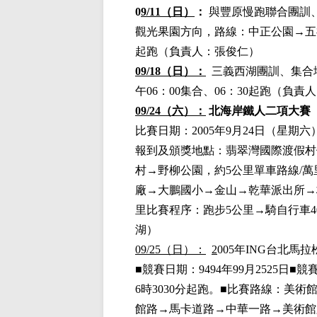
0
9/11（日）
：
與豐原慢跑聯合團訓
觀光果園方向，路線：中正公園→五
起跑（負責人：張俊仁）
09
/18（日）：
三義西湖團訓、集合
午
06：00集合、06：30起跑（負責
09/24（六）：
北海岸鐵人二項大賽
比賽日期：
2005年9月24日（星期
報到及頒獎地點：翡翠灣國際渡假村
村→野柳公園，約5公里單車路線/
廠→大鵬國小→金山→乾華派出所→核
里比賽程序：跑步5公里→騎自行車4
湖）
09/25（日）：
2
005年ING台北馬
■
競賽日期：
9494年99月2525日
■
競
6時3030分起跑。
■
比賽路線：美術
館路→馬卡道路→中華一路→美術館