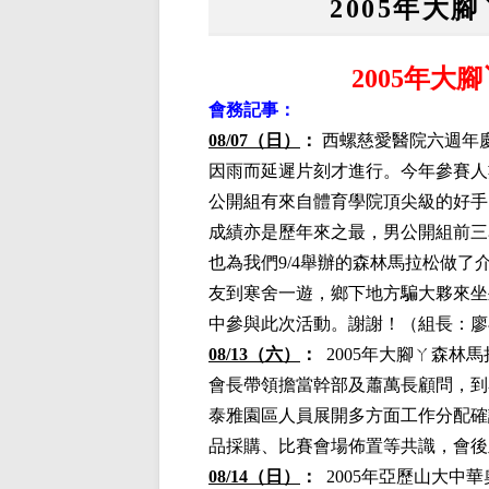
2005年大
200
5
年大腳
會務記事：
08/07（日）
：
西螺慈愛醫院六週年
因雨而延遲片刻才進行。今年參賽人
公開組有來自體育學院頂尖級的好手
成績亦是歷年來之最，男公開組前三
也為我們9/4舉辦的森林馬拉松做
友到寒舍一遊，鄉下地方騙大夥來坐
中參與此次活動。謝謝！
（組長：廖
08/13（六）
：
2005年大腳ㄚ森
會長帶領擔當幹部及蕭萬長顧問，到
泰雅園區人員展開多方面工作分配確
品採購、比賽會場佈置等共識，會後
08/14（日）
：
2005年亞歷山大中