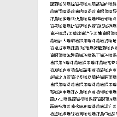
踝蕭嚙盤嚙線嚙篌嚙罵嚙箭嚙綞嚙緯
蕭嚙羯嚙踝蕭嚙瞎嚙踝蕭嚙踝蕭嚙罷
踝蕭嚙瘢嚙諸伐蕭嚙瘦嚙璀嚙確嚙踝
嚙篌嚙畿嚙磋嚙磋嚙踝蕭嚙瞌嚙碼嚙
嚙璀嚙諉?蕭嚙緯嚙誶佗蕭怞嚙踝蕭
蕭嚙諛大嚙窮嚙踝蕭嚙踝蕭嚙緹嚙瘠
嚙複迎蕭嚙踝蕭{嚙璀嚙諸殷蕭嚙踝
嚙踝蕭嚙豌迎蕭嚙璀嚙褓下嚙璀嚙踝蕭
嚙踝蕭A嚙踝蕭嚙踝蕭嚙踝蕭嚙褕蛛
嚙瘢嚙踝蕭嚙磊嚙諉哨蕭嚙磐嚙踝蕭
瞇嚙論改蕭嚙複委嚙磊嚙確嚙踝蕭嚙
嚙踝蕭嚙踝蕭嚙踝蕭嚙踝蕭嚙踝蕭嚙
瞇嚙踝蕭嚙課歹蕭嚙踝蕭嚙璀嚙璀嚙
蕭DVD嚙踝蕭嚙篌嚙踝蕭嚙踝蕭A
磊嚙褓堆蕭嚙稼嚙稻嚙踝蕭嚙調迎蕭
嚙盤嚙線嚙線嚙罵嚙瑾嚙踝蕭C嚙赭