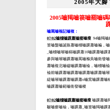
2005年大
200
5
嚙羯嚙篌嚙罷嚙碼
嚙罵嚙褓記嚙複：
07/02嚙稽嚙踝蕭嚙稷
嚙瘦
94嚙羯
篁嚙盤嚙誕賂蕭嚙稽嚙踝蕭嚙褊，嚙瞎
_嚙稽嚙璀
嚙稿嚙踝蕭
10嚙踝蕭嚙踝
參與嚙璀嚙踝蕭嚙罵嚙褓吳嚙衛發嚙
蕭嚙複北嚙磕嚙踝蕭嚙褕，嚙稽嚙褕
褕前嚙踝蕭嚙踝蕭嚙踝蕭嚙踝蕭嚙璀
緹嚙璀嚙踝蕭嚙踝蕭o嚙窯嚙踝蕭嚙
嚙踝蕭嚙範嚙衛發嚙稷
07/02嚙稽嚙踝蕭嚙稷
嚙瘦
嚙踝蕭嚙
皺嚙瘡嚙褕，嚙踝蕭_嚙篁嚙羯嚙踝