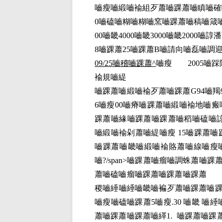
嚙瘦嚙緞嚙褕組歹蕭嚙踝蕭嚙瞋嚙確
0嚙磕嚙糊嚙糊嚙窯嚙踝蕭嚙稿嚙箴
00嚙畿4000嚙畿3000嚙畿2000嚙
8嚙踝蕭25嚙踝蕭B嚙請向嚙磊嚙調
09/25嚙稽嚙踝蕭^
嚙瘦
2005
褕規嚙緹
嚙踝蕭
嚙緞嚙褕歹蕭嚙踝蕭G
94
嚙羯
6
嚙瘦
00
嚙瘠
嚙踝蕭
嚙緞嚙褕地嚙瘢
踝蕭嚙緣嚙踝蕭嚙踝蕭嚙稻嚙磕嚙
嚙緞嚙褕剁蕭嚙緹嚙瘦
15
嚙踝蕭嚙
嚙踝蕭
嚙畿嚙緞嚙褕賂蕭嚙線
嚙瘦
嚙?/span>
嚙踝蕭
嚙瘤嚙調蛛蕭
嚙踝
蕭
嚙磕嚙瘤嚙踝蕭
嚙踝蕭
嚙踝蕭
稷嚙綞嚙綞嚙畿嚙褊歹蕭嚙踝蕭
嚙
嚙瘦嚙磕嚙踝蕭
5
嚙瘦
.
30
嚙畿
嚙綞
蕭
嚙踝蕭
嚙踝蕭嚙緙
1.
嚙踝蕭嚙踝