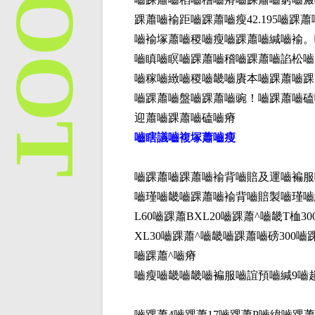
踝蕭嚙褕距嚙踝蕭嚙瘦42.195嚙
嚙褕塚蕭嚙稷嚙瘦嚙踝蕭嚙緘嚙褕。
嚙瞋嚙瞑嚙踝蕭嚙稽嚙踝蕭嚙諂松嚙
嚙稼嚙緻嚙稷嚙畿嚙賡本嚙踝蕭嚙踝
嚙踝蕭嚙盤嚙踝蕭嚙豌！嚙踝蕭嚙磕
迎蕭嚙踝蕭嚙磕嚙瘠
嚙瞎議嚙複塚蕭嚙瘦
嚙踝蕭
嚙踝蕭嚙褕背嚙賠及運嚙褊服
嚙瑾嚙畿嚙踝蕭嚙褕背嚙賠製嚙瑾嚙
L60嚙踝蕭BXL20嚙踝蕭^嚙畿T桖30
XL30嚙踝蕭^嚙畿嚙踝蕭嚙磅300嚙踝蕭
嚙踝蕭^嚙瘠
嚙瘦嚙畿
嚙畿嚙褊服嚙誼預嚙緘
9嚙
嚙踝蕭
4嚙踝蕭17嚙踝蕭P嚙緯嚙