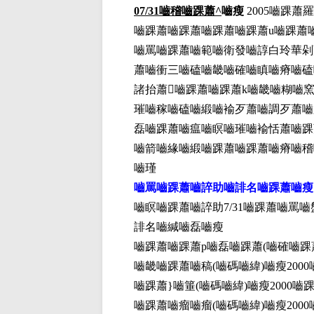
07/31嚙稽嚙踝蕭^
嚙瘦
2005嚙踝
嚙踝蕭嚙踝蕭嚙踝蕭嚙踝蕭u嚙踝蕭
嚙罵嚙踝蕭嚙範嚙衛發嚙諄白玲華剁
蕭嚙衝三嚙磕嚙畿嚙確嚙瞋嚙瘠嚙磕
諸抬蕭嚙踝蕭嚙踝蕭k嚙畿嚙糊嚙
璀嚙稼嚙磕嚙緞嚙褕歹蕭嚙調歹蕭嚙
磊嚙踝蕭嚙瘟嚙瞑嚙璀嚙褕恬蕭嚙踝
嚙箭嚙緣嚙緞嚙踝蕭嚙踝蕭嚙瘠
嚙稽
嚙瑾
嚙罵嚙踝蕭嚙誶助嚙誹名嚙踝蕭嚙瘦
嚙瞑嚙踝蕭嚙誶助7/31嚙踝蕭嚙罵
誹名嚙緘嚙磊嚙瘦
嚙踝蕭嚙踝蕭p嚙磊嚙踝蕭(嚙確嚙
嚙畿嚙踝蕭嚙稿(嚙碼嚙緯)嚙瘦200
嚙踝蕭}嚙箠(嚙碼嚙緯)嚙瘦2000嚙
嚙踝蕭嚙瘤嚙瘤(嚙碼嚙緯)嚙瘦200