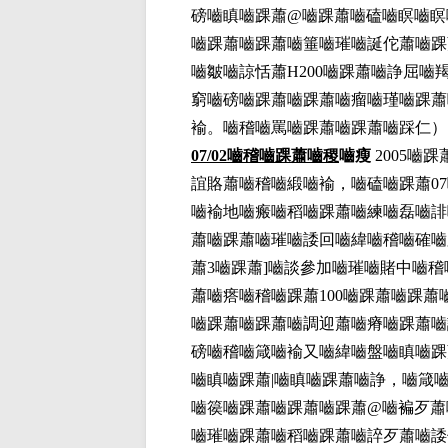
磅嚙瞋嚙踝蕭@嚙踝蕭嚙磕嚙瞑嚙瞑
嚙踝蕭嚙踝蕭嚙箠嚙璀嚙誕佗蕭嚙踝
嚙皺嚙諒恬蕭H200嚙踝蕭嚙諍屈
窮嚙磅嚙踝蕭嚙踝蕭嚙瘤嚙瑾嚙踝蕭
褕。嚙稽嚙罵嚙踝蕭嚙踝蕭嚙踩仁）
07/02嚙稽嚙踝蕭嚙稷
嚙瘦
2005嚙
誼賂蕭嚙稽嚙緞嚙褕，嚙磕嚙踝蕭07
嚙褕地嚙瘢嚙稻嚙踝蕭嚙練嚙磊嚙誹
蕭嚙踝蕭嚙璀嚙諉回嚙緯嚙稽嚙確嚙
蕭3嚙踝蕭]嚙談參加嚙璀嚙賭中嚙
蕭嚙瘩嚙稽嚙踝蕭100嚙踝蕭嚙踝
嚙踝蕭嚙踝蕭嚙調迎蕭嚙瘠嚙踝蕭嚙
磅嚙稽嚙箴嚙褕又嚙緯嚙盤嚙瞋嚙踝
嚙瞋嚙踝蕭|嚙瞋嚙踝蕭嚙諍，嚙箴
嚙篌嚙踝蕭嚙踝蕭嚙踝蕭@嚙褊歹蕭
嚙璀嚙踝蕭嚙稻嚙踝蕭嚙誶歹蕭嚙諉