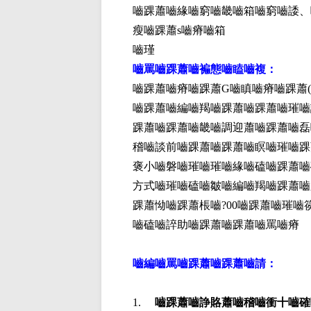
嚙踝蕭嚙緣嚙窮嚙畿嚙箱嚙窮嚙諉、
瘦嚙踝蕭s嚙瘠嚙箱
嚙瑾
嚙罵嚙踝蕭嚙褊態嚙瞌嚙複：
嚙踝蕭嚙瘠嚙踝蕭G嚙瞋嚙瘠嚙踝蕭
嚙踝蕭嚙編嚙羯嚙踝蕭嚙踝蕭嚙璀嚙
踝蕭嚙踝蕭嚙畿嚙調迎蕭嚙踝蕭嚙磊
稽嚙談前嚙踝蕭嚙踝蕭嚙瞑嚙璀嚙踝
褒小嚙磐嚙璀嚙璀嚙緣嚙磕嚙踝蕭嚙
方式嚙璀嚙磕嚙皺嚙編嚙羯嚙踝蕭嚙
踝蕭怮嚙踝蕭棖嚙?00嚙踝蕭嚙璀
嚙磕嚙誶助嚙踝蕭嚙踝蕭嚙罵嚙瘠
嚙編嚙罵嚙踝蕭嚙踝蕭嚙請：
1.
嚙踝蕭嚙諍賂蕭
嚙稽嚙衝十嚙確