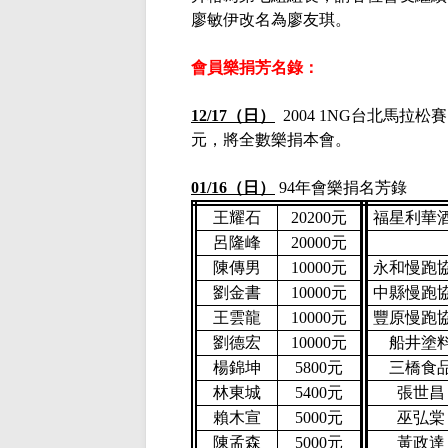
廖敏伊改名為廖友琪。
會員樂捐芳名錄：
12/17（日）
2004 1NG台北馬拉
元，將全數樂捐本會。
01/16
（日）
94年會樂捐名芳錄
王耀石
20200
元
福星利華
呂隆峰
20000
元
陳傳男
10000
元
永和慢跑
劉金書
10000
元
中縣慢跑
王雲龍
10000
元
豐原慢跑
劉德宏
10000
元
船井塗
楊錦坤
5800
元
三橋食
林東城
5400
元
張世昌
賴木宣
5000
元
巫弘棠
陳孟森
5000
元
黃政達