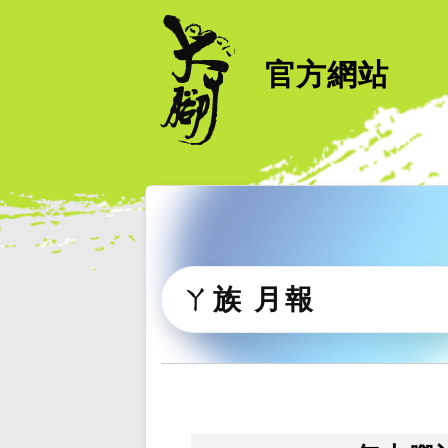
官方網站
ㄚ族 月報