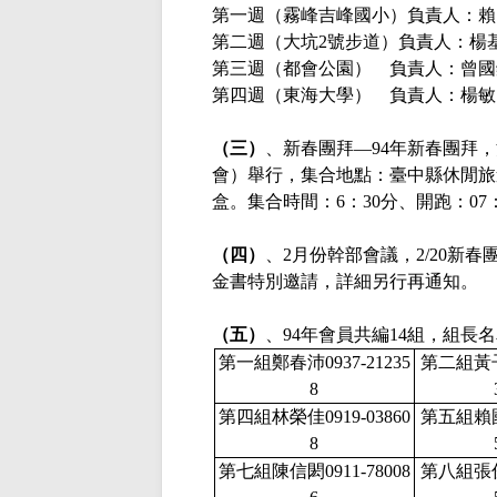
第一週（霧峰吉峰國小）負責人：賴
第二週（大坑
2號步道）負責人：楊
第三週（都會公園）
負責人：曾國
第四週（東海大學）
負責人：楊敏
（三）
、新春團拜—
94年新春團拜
會）舉行，集合地點：臺中縣休閒旅
盒。集合時間：6：30分、開跑：07：
（四）
、
2月份幹部會議，2/20新
金書特別邀請，詳細另行再通知。
（五）
、
94年會員共編14組，組長
第一組鄭春沛
0937-21235
第二組黃
8
第四組林榮佳
0919-03860
第五組賴
8
第七組陳信閎
0911-78008
第八組張