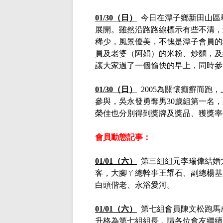
01/30（日）
今日在潭子鄉新田山區舉
展開。雖然沿路路線標示有些不清，
稀少，風景優美，不愧是潭子會員的
員及老婆（阿娟）的米粉、炒麵，及
讓大家過了一個愉快的早上，同時參
01/30（日）
2005為關懷癲癬而跑
參與，吳永發勇奪男30歲組第一名
榮佳也分別得到獎牌及獎品、獲獎率6
會員動態記事：
01/01（六）
第三組組元李瑞偉結婚大
客，大腳ㄚ總幹事王耀石、副總楊基
白頭偕老、永浴愛河。
01/01（六）
第七組會員陳文松跑馬
升格為第七組組長，請各位會友繼續