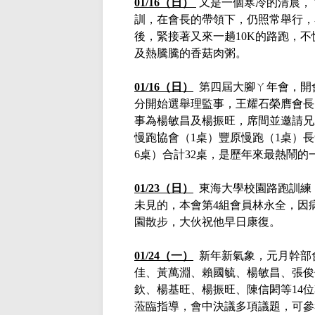
01/16（日）
又是一個寒冷的清晨，
訓，在會長的帶領下，仍照常舉行，
後，緊接著又來一趟
10K的路跑，
及熱騰騰的香菇肉粥。
01/16（日）
第四屆大腳ㄚ年會，開會
分開始選舉理監事，王耀石榮膺會長
事為楊敏昌及楊振旺，席間並邀請兄
慢跑協會（1桌）豐原慢跑（1桌）
6桌）合計32桌，是歷年來最熱鬧的
01/23（日）
東海大學校園路跑訓練，在
未見的，本會第4組會員林永全，因
園散步，大伙祝他早日康復。
01/24（一）
新年新氣象，元月幹部
佳、黃萬淵、賴國毓、楊敏昌、張俊
欽、楊基旺、楊振旺、陳信閎等14
蒞臨指導，會中決議多項議題，可參