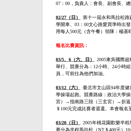
07：00，負責人：會長、副會長、
02/27（日）
第十一屆永和馬拉松路跑賽
學開車、03：00文心路愛買準時出
用每人500元（含午餐）領隊：楊基
報名比賽資訊：
03/5、6（六、日）
2005東吳國際
舉行、競賽分為：12小時、24小
員，可前往為他們加油。
03/12（六）
臺北市文山區94年度健
學操場起跑。競賽路線：政治大學操
宮）→指南路三段（三玄宮）→折返
＄100元完成比賽者退還。本會報名
03/20（日）
2005年桃花園歡樂半程
賽分為半程馬拉松（NT＄400元）10