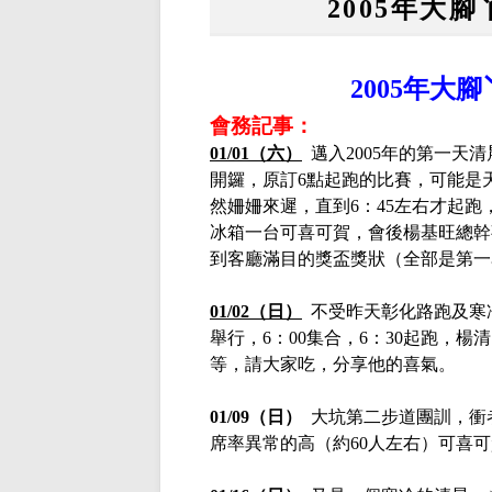
2005年大
2005
年大腳
會務記事：
01/01
（六）
邁入
2005
年的第一天清
開鑼，原訂
6
點起跑的比賽，可能是
然姍姍來遲，直到
6：45左右才起
冰箱一台可喜可賀，會後楊基旺總幹
到客廳滿目的獎盃獎狀（全部是第一
01/02（日）
不受昨天彰化路跑及寒
舉行，
6：00集合，6：30起跑，
等，請大家吃，分享他的喜氣。
01/09（日）
大坑第二步道團訓，衝
席率異常的高（約60人左右）可喜