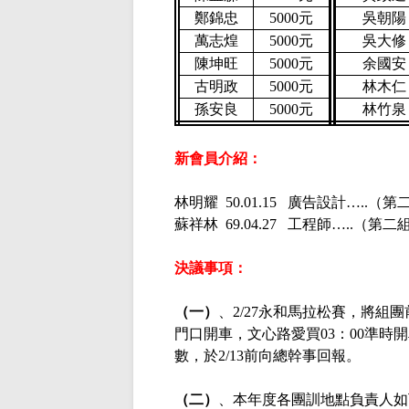
鄭錦忠
5000
元
吳朝陽
萬志煌
5000
元
吳大修
陳坤旺
5000
元
余國安
古明政
5000
元
林木仁
孫安良
5000
元
林竹泉
新會員介紹：
林明耀
50.01.15 廣告設計…..（
蘇祥林
69.04.27 工程師…..（第
決議事項：
（一）
、
2/27永和馬拉松賽，將組
門口開車，文心路愛買03：00準時
數，於2/13前向總幹事回報。
（二）
、本年度各團訓地點負責人如