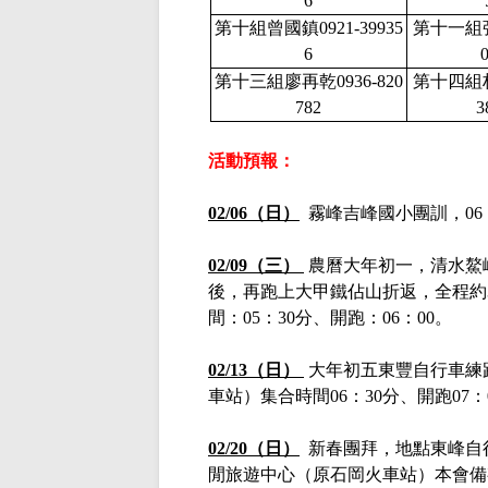
6
第十組曾國鎮
0921-39935
第十一組
6
第十三組廖再乾
0936-820
第十四組
782
3
活動預報：
02/06（日）
霧峰吉峰國小團訓，06：
02/09（三）
農曆大年初一，清水鰲
後，再跑上大甲鐵佔山折返，全程約
間：05：30分、開跑：06：00。
02/13（日）
大年初五東豐自行車練
車站）集合時間
06：30分、開跑0
02/20（日）
新春團拜，地點東峰自
閒旅遊中心（原石岡火車站）本會備