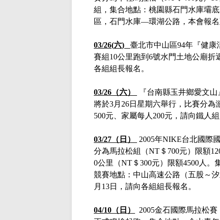
組，集合地點：桃園縣石門水庫壩底
區，石門水庫—環湖公路，本會報名
03/26(六)
臺北市中山區
94年『健
賽組
10公里跑到6號水門土地公廟折
各組組長報名。
03/26（六）
『台南縣玉井鄉愛文山
將於3月26日星期六舉行，比賽分
500元、家屬每人200元，請向鐵人
03/27（日）
2005年NIKE台北國
分為馬拉松組（NT＄700元）限額12
0公里（NT＄300元）限額4500
競賽地點：中山高速公路（五股～汐
月13日，請向各組組長報名。
04/10（日）
2005金石國際馬拉松賽