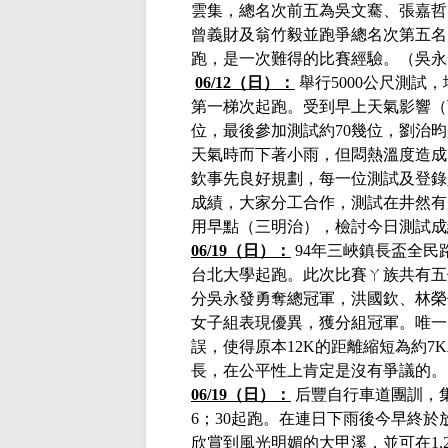
雲集，總名次前五為吳文騫、張嘉哲
曾義財及翁竹毅並跑爭總名次第五名
跑，是一次難得的比賽經驗。（吳永
06/12（日）：
舉行
5000公尺測試
第一梯次起跑。受到早上天氣影響（
位，最後參加測試約70幾位，
劉治昀
天氣時而下著小雨，但悶熱溫度造成
欽事先良好規劃，每一位測試及登錄
成績，大家分工合作，測試在井然有
用早點（三明治），檢討今日測試成績
06/19（日）：
94年三峽鎮長盃全民路
台北大學起跑。此次比賽ㄚ族共有五
分吳永發勇奪總冠軍，洪國欽、林榮佳
女子組表現優異，獲分組冠軍。唯一
誤，使得原本12K的距離縮短為約
長，在公平性上肯定是沒有爭議的。
06/19（日）：
后豐自行車道團訓，
6；30起跑。
在連日下雨後今早終於
欣賞到風光明媚的大甲溪，並可在
1