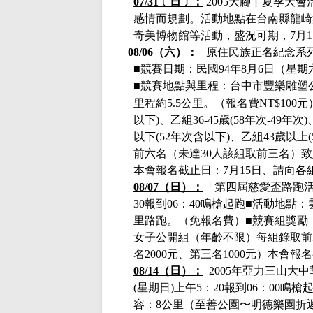
07/31﹝日﹞：
2005大腳丫夏季大
感情而規劃。活動地點在台南縣龍崎
奇美博物館等活動，
盛況可期，
7月
08/06（六）：
原住民族正名紀念系
■
競賽日期：
民國
94年8月6日（星期
■
競賽地點與里程：台中市豐樂雕塑
里程約
5.5公里。（報名費NT
$
100元
以下)、乙組36-45歲(58年次-49年
以下(52年次含以下)、乙組43歲以上(
前六名（未達
30人該組取前三名）
本會報名截止日：
7月15日
、請向各
08/07（日）：
「第四屆慈愛盃路跑活
30報到06：40鳴槍起跑■
活動地點：
里路跑。（免報名費）■競賽組獎勵
女子公開組（年齡不限）每組錄取前3
名2000元、第三名1000元）本會報
08/14（日）：
2005年亞力三山大
(星期日)上午5
：
20報到06：00鳴槍
容：
8公里（至善公園〜明德樂園折返