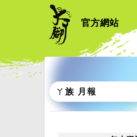
官方網站
ㄚ族 月報