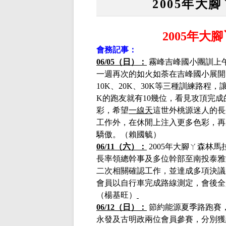
2005年大
200
5
年大腳
會務記事：
06/05（日）：
霧峰吉峰國小團訓上
一週再次的如火如荼在吉峰國小展開
10K、20K、30K等三種訓練路程
K的跑友就有10幾位，看見攻頂完
彩，希望
一線天
這世外桃源迷人的長
工作外，在休閒上注入更多色彩，再
驕傲。（賴國毓）
06/11（六）：
2005年大腳ㄚ森林
長率領總幹事及多位幹部至南投泰雅
二次相關確認工作，並達成多項決議
會員以自行車完成路線測定，會後全
（楊基旺）
06/12（日）：
節約能源夏季路跑賽
永發及古明政兩位會員參賽，分別獲