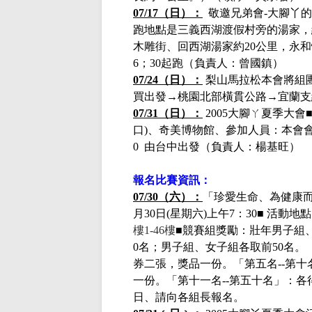
07/17（日）
：
敬邀兄弟會-大腳丫的
跑地點是三義西湖渡假村旁的湯家，
木雕街、回西湖湯家約20公里，永和
6；30起跑（負責人：曾國鎮）
07/24（日）：
梨山馬拉松本會將組
買出發
→
桃園北部橫貫公路
→
宜蘭支
07/31（日）：
2005
大腳ㄚ夏季大會
口)、
奇美博物館
、參加人員：本會
0
由台中出發
（
負責人：楊基旺）
報名比賽資訊：
07/30（六）：
「珍愛生命、為健康
月3
0
日
(星期
六
)上午
7：30
■
活動
地點
樓1-46樓
■競賽組獎勵：壯年男子組
0名；男子組、女子組各取前50名。
券二張，獎品一份。「第五名--第
一份。「第十一名--第五十名」：各
日
、請向各組長報名。