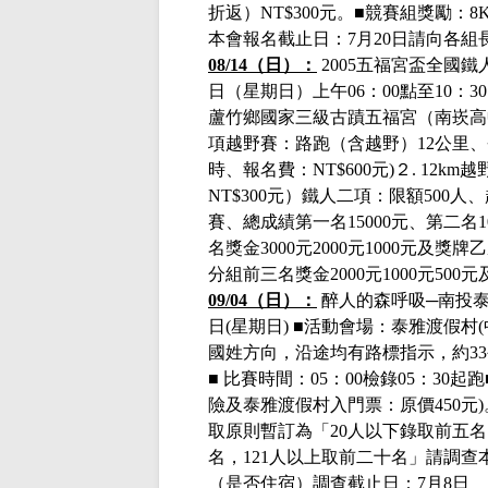
折返）NT$300元。■競賽組獎勵：
本會報名截止日：7月20日
請向各組
08/14（日）：
2005五福宮盃全國
日（星期日）上午06：00點至10：3
蘆竹鄉國家三級古蹟五福宮（南崁高
項越野賽：路跑（含越野）12公里、
時、報名費：NT$600元)２. 12k
NT$300元）鐵人二項：限額500
賽、總成績第一名15000元、第二名1
名獎金3000元2000元1000元及
分組前三名獎金2000元1000元500
09/04（日）：
醉人的森呼吸─南投
日(星期日)
■
活動會場：泰雅渡假村
國姓方向，沿途均有路標指示，約33
■
比賽時間：
05：00檢錄05：30起跑
險及泰雅渡假村入門票：原價450元
取原則暫訂為「20人以下錄取前五名，
名，121人以上取前二十名」請調
（是否住宿）調查截止日：7月8日