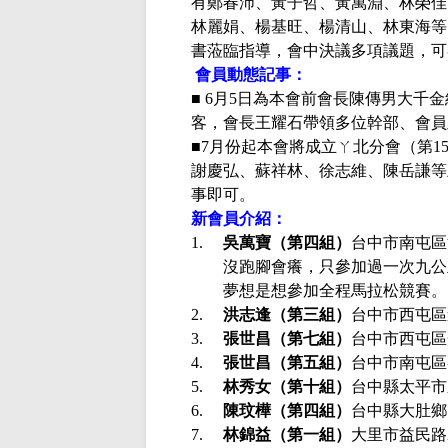
有鄭春沛
、黃子哲、黃萬淵、林榮佳
林麗娟、楊基旺、楊清山、林東海等
書蒞臨指導，會中決議多項議題，可
會員動態記事：
■
6月5日為本會前會長陳傳男大千
客，會長王耀石帶領多位幹部、會員
■
7月份起本會將成立ㄚ北分會（第1
謝慶弘、蘇祥林、徐志維、陳岳謙等
事即可。
新會員介紹：
1.
吳萬寶
（第四組）
台中市南
屯區
沒跑腳會癢，只參加過一次九公
夢想是想參加全程馬拉松競賽。
2.
洪志逢
（第三組）
台中市西屯區
3.
張世昌
（第七組）
台中市西屯區
4.
張世昌
（第五組）
台中市南屯區
5.
林秀女
（第十組
）
台中縣太平市
6.
陳玟樺
（第四組）
台中縣大肚鄉
7.
林錦益
（第一組）
大里市益民路