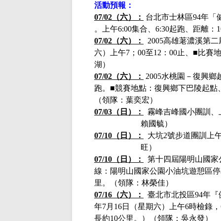
活動預報：
07/02（六）：
台北市士林區
94年
。上午
6:00集合、6:30起跑、距離
07/02（六）：
2005高雄荖濃溪第二
六）上午7；00至12：00止、■
湖）
07/02（六）：
2005水桃園－復興鄉
跑。■競賽地點：復興鄉下巴陵起點
（
領隊：葉奕宏）
07/03（日）：
霧峰吉峰國小團訓、上午
賴國毓）
07/10（日）：
大坑2號步道團訓上午0
旺）
07/10（日）：
第十四屆陽明山國家
線：陽明山國家公園小油坑遊憩區停車
里。（領隊：林榮佳）
07/16（六）：
臺北市北投區
94年
年7月16日（星期六）
上午
6時檢錄，
長約
10公里。）
（領隊：吳永發）