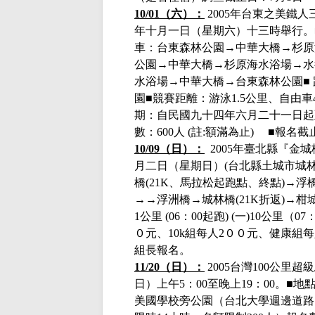
10/01（六）：
2005年台東之美鐵
年十月一日（星期六）十三時舉行。
車：台東森林公園→中華大橋→杉
公園→中華大橋→杉原海水浴場→水
水浴場→中華大橋→台東森林公園
■
園■競賽距離：游泳
1.5公里、自由車
期：自民國九十四年六月二十一日起
數：
600人 (註:額滿為止)
■
報名截
10/09（日）：
2005年臺北縣『金
月二日（星期日）
(台北縣土城市城
橋(21K、馬拉松起跑點、終點)
→
浮
→→
浮洲橋
→
城林橋
(21K折返)
→
柑
1公里 (06：00起跑)
(一)10公里（0
０元、10k組每人2００元、健康組
組長報名。
11/20（日）：
2005台灣100公里
日）上午5：00至晚上19：00。■
美國學校旁公園（台北大學週邊道路）