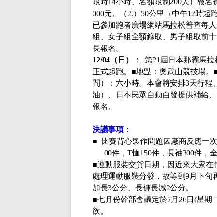
限時14小時、名額限制200人）報名
000元。（2.）50公里（中午12時
已參加跑者廣場網站馬拉松普查每人6
組、女子組全額錄取、男子組取前十
長報名。
12/04（日）：
第21屆日本那霸馬拉
正式起跑。■地點：奧武山競技場。■
間）：六小時。本會將安排3天行程
油）、日本民眾自動自發提供補給、
報名。
決議事項：
■
比賽背心製作問題因廠商反應一
00件，T恤150件，長袖300
■運動服裝交貨日期，因近來大家在
處理運動服裝分發，故等到
9月下旬
加長3公分、長褲長減2公分。
■七月份
幹部會議定於
7月26日(星
飲。