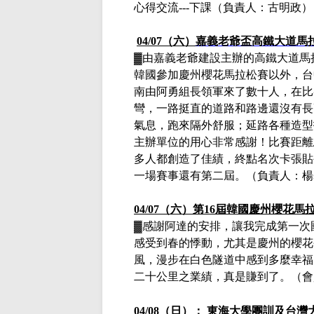
心得交流
---
下課（負責人：古明政）
04/07（六）
嘉義老爺盃高鐵大道馬
▓
由嘉義老爺建設主辦的高鐵大道馬
韓國參加慶州櫻花馬拉松賽以外，台
南由阿勇組長領軍來了數十人，在比
彎，一路挺直的道路和路邊還沒有長
氣息，跑來隔外舒服；延路各種造型
主辦單位的用心非常感謝！比賽距離
多人都創造了佳績，終點名次卡張貼
一場賽事還有第二屆。
（負責人：
楊
04/07（六）
第
16
屆韓國慶州櫻花馬
▓
感謝阿達的安排，讓我完成第一次
感受到春的悸動，尤其是慶州的櫻花
風，漫步在白色隧道中感到多麼幸福
二十公里之業績，真是賺到了。（會
04/08
（日）：
東海大學團訓及台灣