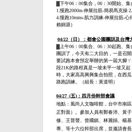
▓下午
06：00集合，06：30開始
1.
慢跑
2000m-
伸展拉筋
-
簡易馬克操
2
4.
慢跑
10mins-
肌力訓練
-
伸展拉筋
-
心
賴錦源）
04/22（日）：都會公園團訓
及台灣
▓上午
06：00集合、06：30起
團訓了，今天有二大目的，一是召開
要試跑本會預定舉辦的第一屆大腳ㄚ
段21K的路程真是一坡未平一坡又
時，大家高高興興集合拍照，在西瓜
路跑訓練。（組長：黃道明）
04/27 (五)：四月份幹部會議
地點：風尚人文咖啡館，台中市南區
正對面）。
參加人員有鄭春沛、黃子
修、王晉聲、曾國鎮、林麗娟、
楊基
專、等十六位幹部出席，並邀請會長