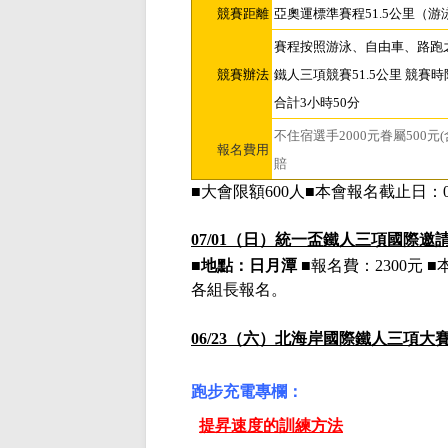
競賽距離
亞奧運標準賽程
51.5公里
（游
賽程按照游泳、自由車、路跑
競賽辦法
鐵人三項競賽
51.5公里
競賽時
合計3小時50分
不住宿選手
2000元眷屬50
報名費用
賠
■大會限額
600人■本會報名截止日：
07/01（日）
統一盃鐵人三項國際邀
■
地點：日月潭
■報名費：
2300元
各組長報名。
06/23（六）
北海岸國際鐵人三項大
跑步充電專欄：
提昇速度的訓練方法