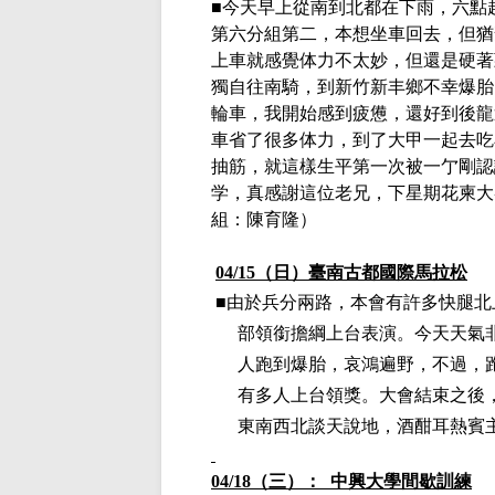
■今天早上從南到北都在下雨，六點
第六分組第二，本想坐車回去，但猶
上車就感覺体力不太妙，但還是硬著
獨自往南騎，到新竹新丰鄉不幸爆胎
輪車，我開始感到疲憊，還好到後龍
車省了很多体力，到了大甲一起去吃
抽筋，就這樣生平第一次被一亇剛認
学，真感謝這位老兄，下星期花柬大
組：陳育隆）
04/15（日）臺南古都國際馬拉松
■由於兵分兩路，本會有許多快腿北
部領銜擔綱上台表演。今天天氣
人跑到爆胎，哀鴻遍野，不過，
有多人上台領獎。大會結束之後
東南西北談天說地，酒酣耳熱賓
04/18（三）： 中興大學間歇訓練