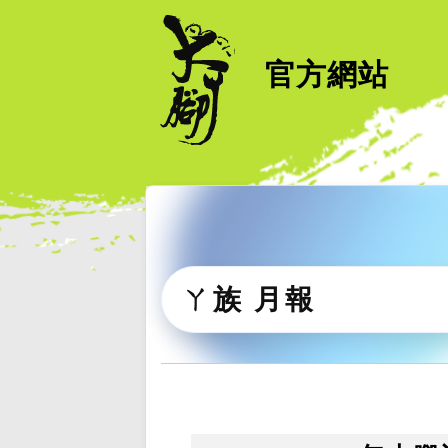
官方網站
ㄚ族 月報