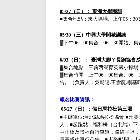
05/27
（日）：
東海大學團訓
■集合地點：東大操場。上午
05
：
30
05/30（三）
中興大學間歇訓練
▓下午
06：00集合，06：30開始
6/03（日）： 臺灣大腳ㄚ長跑協會
▓集合地點：三義西湖育英國小操場
▓集合時間：上午
06：00集合、0
告。（負責人：吳朝陽.王雲龍.楊基
報名比賽資訊：
05/27（日）：
假日馬拉松第三場
■主辦單位
:
台北縣馬拉松協會
■比賽
人，■起跑點：福和橋（台北端）下
中正橋及景福自行車道，路線平坦，
量完成後再行公告。■
起跑時間：上