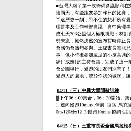
■台灣大腳丫第一次籌備會議順利在
陰雨天，有些跑友參加昨日的比賽，
丫這歷史一刻，忍不住的想和所有愛
理監事及工作幹部會議，會中吳理事
成七天
703
公里個人極限挑戰；林副
勢未癒，毅然決然的宣布暫時停止長
會務仍會熱烈參與。王秘書長雲龍兄
事，像小時後參加遠足的小孩高興的
練
}{
成熟
}
的主持會議，完成了這一
會公園舉行，愛跑的朋友們別忘了！
愛跑人的園地，屬於你我的城堡，讓
04/11（三）
中興大學間歇訓練
▓下午
06：00集合，06：30開始
1.
逆向慢跑
10mins .
伸展
.
拉筋
.
馬克
0m-120
秒
x12 3.
慢跑
10mins.
協調性訓
04/15（日）
三重市長盃全國馬拉松