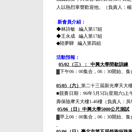
人以熱烈掌聲歡迎他。
（負責人：楊
新會員介紹：
◆林詩敏
編入第17組
◆王永成
編入第17組
◆
陸夢驊
編入第四組
活動預報：
05/02（三）： 中興大學間歇訓練
▓下午
06：00集合，06：30開始
05/05（六）
第二十三屆新光摩天大
■競賽日期：
96年5月5日(星期六)上午
壽保險摩天大樓1-46樓
（負責人：吳
05/06（日）
中興大學5000公尺測試
▓早上
06：00集合，06：30開始
05/06（日）
臺北市第五屆舒跑
杯
路