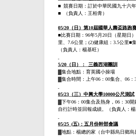
■
競賽日期：訂於中華民國九十六
■
（負責人：王柏青）
05/20（日）第10屆國華人壽盃路跑
■比賽日期：
96年5月20日（星期日
里
、
7.6公里
；
(2)健康組：
3.5公里
■
（負責人：楊基旺）
5/20（日）： 三義西湖團訓
▓集合地點：育英國小操場
▓集合時間：上午
06：00集合、0
05/23（三）
中興大學10000公尺測試
▓下午
06：00集合及熱身，06：
自行計時並回報成績。（負責人：楊
05/25 (五)：五月份幹部會議
▓地點：楊總的家（台中縣烏日鄉烏