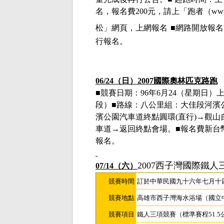
名，報名費
200元，請上「跑者（www.t
松」網頁，上網報名
■網路開放報
行報名。
06/24
（日）
2007
國際奧林匹克路跑
■競賽日期：
96
年
6
月
24
（星期日）
段）■路線：八公里組：大佳段河濱
濱公園汽車道終點圓環
(
直行
)→
觀山
車道
→
返回終點會場。■報名費新台
報名。
2007西子灣國際鐵人
07/14（六）
競賽時間
訂於中華民國九十六年七月十
競賽地點
高雄市西子灣海水浴場（國立
競賽項目
鐵人三項競賽（標準賽程
51.