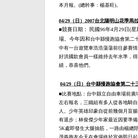
本月報。
(
總幹事：楊基旺
)
。
04/29（日）
2007
台北陽明山花季馬
競賽日期：
民國
96
年
4
月
29
日
(
星
■
場。今年因和
台中縣慢跑協會第二
中有一台遊覽車浩浩蕩蕩前往參賽情
好洪國欽會員一樣維持去年水準，得
績，恭喜他們。
04/29
（日）
台中縣慢跑協會第二十
■比賽地點：台中縣立自由車場前廣
左右報名，三鐵組有多人從各地騎自
人。少年英雄邱豪自從前幾個月盲腸
有退步；林俊傑少年家最近因要準備
5K
處即發生大腿抽筋，一路由楊總
茂義跑友今天在會場終於宣佈即日起