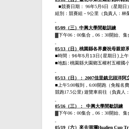
■
競賽日期：
96年5月6日
（星期日
組別：競賽組－
9公里
（負責人：林榮
05/09（三）
中興大學間歇訓練
▓下午
06：00集合，06：30開始
05/13（日）
桃園縣各界慶祝母親節
■
時間：
年
月
日
星期日
上午
96
5
13
(
)
■
地點
桃園縣大園鄉五權村五權國
:
05/13
（日）：
2007
佳里鎮北頭洋阿
■上午
5:00
報到，
6:00
開跑（免報名費
競跑
17.5
公里
)
遊覽車前往
（負責人：
05/16（三）： 中興大學間歇訓練
▓下午
06：00集合，06：30開始
05/19（六）
來去洄瀾Hualien Cup