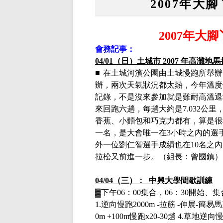
2007年大
2007
年大腳
會務記事：
04/01（日）土城市 2007 年高灘地
■
在土城河濱公園由土城慢跑所舉辦
辦，兩次天氣狀況都太熱，今年溫度
記錄，不是沒來參加就是難耐高溫退
來回跑六趟，每趟大約是
7.032
公里
香蕉、小麵包和巧克力都有，算是很
一名，是大會唯一在
3
小時之內的選
外一位劉仁智選手成績也在
10
名之內
拉松又前進一步。（組長：曾國鎮）
04/04（三）： 中興大學間歇訓練
▓下午
06：00集合，06：30開始
1.
逆向慢跑
2000m -
拉筋
-
伸展
-
簡易馬
0m +100m
慢跑
x20-30
趟
4.
草地逆向