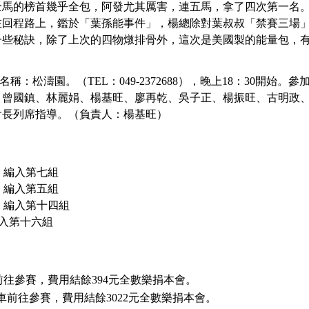
全馬的榜首幾乎全包，阿發尤其厲害，連五馬，拿了四次第一名
在回程路上，鑑於「葉孫能事件」，楊總除對葉叔叔「禁賽三場
一些秘訣，除了上次的四物燉排骨外，這次是美國製的能量包，
名稱：松濤園。（
TEL：049-2372688），晚上18：30開始。
參
、曾國鎮、林麗娟、楊基旺、廖再乾、吳子正、楊振旺、古明政
會長列席指導。（
負責人：楊基旺）
路 編入第七組
市 編入第五組
鄉 編入第十四組
編入第十六組
前往參賽，費用結餘394元全數樂捐本會。
遊覽車前往參賽，費用結餘3022元全數樂捐本會。