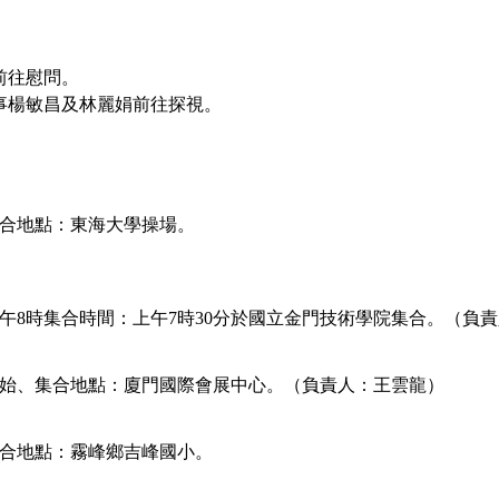
前往慰問。
事楊敏昌及林麗娟前往探視。
，集合地點：東海大學操場。
午
8時集合時間：上午7時30分於國立金門技術學院集合。
（負責
00開始、集合地點：廈門國際會展中心。（負責人：王雲龍）
，集合地點：霧峰鄉吉峰國小。