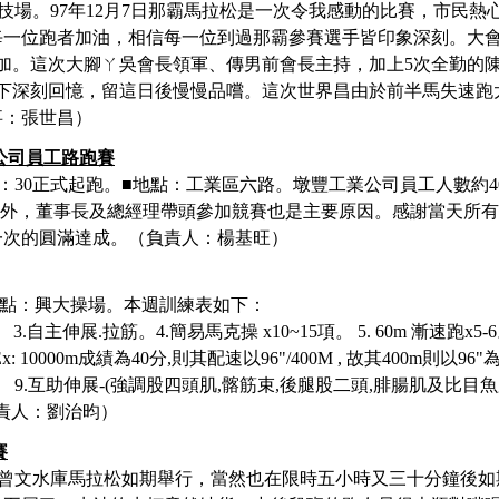
競技場。
97
年
12
月
7
日那霸馬拉松是一次令我感動的比賽，市民熱
每一位跑者加油，相信每一位到過那霸參賽選手皆印象深刻。大
加。這次大腳ㄚ吳會長領軍、傳男前會長主持，加上
5
次全勤的
下深刻回憶，留這日後慢慢品嚐。這次世界昌由於前半馬失速跑
事：張世昌）
業公司員工路跑賽
9：30正式起跑。■地點：工業區六路。墩豐工業公司員工人數約4
勵外，董事長及總經理帶頭參加競賽也是主要原因。感謝當天所
一次的圓滿達成。（負責人：楊基旺）
合地點：興大操場。
本週訓練表如下
：
。
3.
自主伸展
.
拉筋
。
4.
簡易馬克操
x10~15
項
。
5. 60m
漸速跑
x5-6
x: 10000m
成績為
40
分
,
則其配速以
96"/400M ,
故其
400m
則以
96"
。
9.
互助伸展
-(
強調股四頭肌
,
髂筋束
,
後腿股二頭
,
腓腸肌及比目魚
責人：劉治昀）
賽
曾文水庫馬拉松如期舉行，當然也在限時五小時又三十分鐘後如