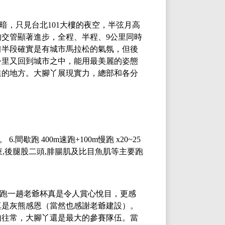
暗，只見台北
101大樓的夜空，半弦月高
的交管顯著進步，全程
、
半程
、
9公里
同時
前半段確實是有城市馬拉松的氣氛，但後
公里又回到城市之中，能用最美麗的姿態
進的地方。大腳丫展現實力，總部和各分
。
6.
間歇跑
400m
速跑
+100m
慢跑
x20~25
束
,
後腿股二頭
,
腓腸肌及比目魚肌等主要跑
跑一趟老爺杯真是令人賞心悅目，更感
真是灰熊感恩（當然也感謝老爺建設）。
如往常，大腳丫還是最大的參賽隊伍。當