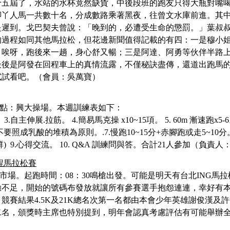
十五屆了，水站的水杯竟然缺貨，中後段班的跑友只得大瓶對嘴
腳丫人馬一共數十名，分成數路乘著黑夜，往曾文水庫前進。其
是遲到。戈巴契夫曾說：「晚到的，必遭受生命的懲罰。」葉叔
的過程如同其他馬拉松，但花邊新聞值得記載的有四：一是穆小
，唉呀，跑後來一趟，身心舒又暢；三是阿達、阿勇等伙伴半路
最後是阿發在回程車上的真情流露，不僅秘訣盡傳，還道出跑馬
試試看吧。（會員：吳萬寶）
合地點：興大操場。
本週訓練表如下
：
。
3.
自主伸展
.
拉筋
。
4.
簡易馬克操
x10~15
項
。
5. 60m
漸速跑
x5-6
不要照成乳酸的堆積為原則
。
.7.
慢跑
10~15
分
+
赤腳跑或走
5~10
分
群
) 9.
心得交流
。
10. Q&A
訓練問與答
。合
計
21人參加（負責人
半程馬拉松賽
市場。
起跑時間：
08：30
鳴槍出發。可能是明天有台北
ING
馬拉
驗不足，開始的號碼布發放就讓所有參賽選手抱怨連連，幸好有
。競賽結果
4.5K及21K總名次第一名都由本會少年英雄謝俊漢
二名，頒獎時主席也特別提到，明年會認真考慮評估有可能舉辦