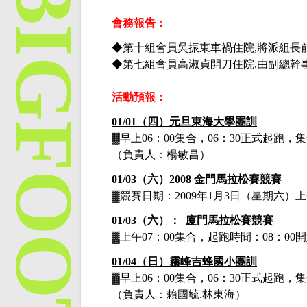
會務報告：
◆第十組會員吳振東車禍住院
,將派組長
◆第七組會員高淑貞開刀住院
,由副總幹
活動預報：
01/01（四）元旦東海大學團訓
▓早上
06：00集合，06：30正式起跑
（負責人：楊敏昌）
01/03（六）2008 金門馬拉松賽競賽
▓
競賽日期：
2009年1月3日
（星期六）上
01/03（六）： 廈門
馬拉松賽競賽
▓上午
07：00集合，起跑時間：08：
01/04（日）霧峰吉蜂國小團訓
▓早上
06：00集合，06：30正式起跑
（負責人：賴國毓
.林東海）