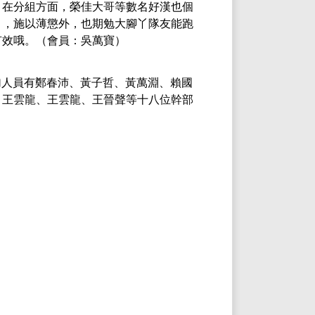
。在分組方面，榮佳大哥等數名好漢也個
」，施以薄懲外，也期勉大腳丫隊友能跑
有效哦。（會員：吳萬寶）
加人員有鄭春沛、黃子哲、黃萬淵、
賴國
、王雲龍、王雲龍、王晉聲等十八位幹部