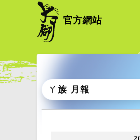
官方網站
ㄚ族 月報