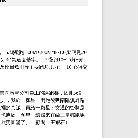
。
6.
間歇跑
800M+200M*8~10 (
間隔跑
20
以
96"
為速度基準
。
. 7.
慢跑
10~15
分
+
赤
及比目魚肌等主要跑步肌群
)
。
10.
心得交
業區墩豐公司員工的路跑賽，因此來到
壓力，我給一顆星；開跑後延蘭陽溪畔路
這裡的真誠，再給一顆星；交通的管制是
，也應給一顆星。總歸來宜蘭三星鄉跑馬
星就更圓滿了。
（顧問：王耀石）