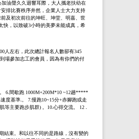
心加油聲久久迴響耳際，大人攜老扶幼在
會安排比賽秩序井然，企業人士大力支持
陳前及初次前往的坤旺、坤堂、明嘉、世
太快，以致破
3
小時的美夢未能成真，希
00人左右，此次總計報名人數卻有345
有到場參加志工的會員，因為有你們的付
。
6.
間歇跑
1000M+200M*10 ~12
趟
*****
為速度基準
.
。
7.
慢跑
10~15
分
+
赤腳跑或走
肌等主要跑步肌群
)
。
10.
心得交流
。
12 .
期結束。和以往不同的是路線，沒有變的