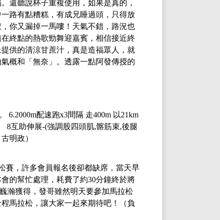
喝。還聽說杯子重複使用，如果是真的，
中一路有點糟糕，有成兄睡過頭，只得放
叔，你又漏掉一馬嘍！天氣不錯，路況也
姐在終點的熱歌勁舞迎嘉賓，相信接近終
上提供的清涼甘蔗汁，真是造福眾人，就
的氣概和「無奈」。透露一點阿發傳授的
。
6.2000m
配速跑
x3
間隔
走
400m
以
21km
。
8
互助伸展
-(
強調股四頭肌
,
髂筋束
,
後腿
：古明政）
松賽，許多會員報名後卻都缺席，當天早
本會的幫忙處理，耗費了約
30
分鐘終於將
及許巍瀚獲得，發哥雖然明天要參加馬拉松
全程馬拉松，讓大家一起來期待吧！
（負