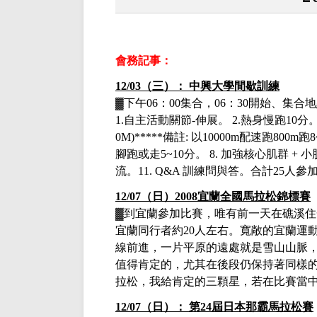
會務記事：
12/03（三）： 中興大學間歇訓練
▓下午
06：00集合，06：30開始、集
1.
自主活動關節
-
伸展
。
2.
熱身慢跑
10
分
0M)*****
備註
:
以
10000m
配速跑
800m
跑
8
腳跑或走
5~10
分
。
8.
加強核心肌群
+
小
流
。
11. Q&A
訓練問與答
。
合計
25人參
12/07（日）2008宜蘭全國馬拉松錦標賽
▓
到宜蘭參加比賽，唯有前一天在礁溪住
宜蘭同行者約
20人左右。寬敞的宜蘭運
線前進，一片平原的遠處就是雪山山脈
值得肯定的，尤其在後段仍保持著同樣
拉松，我給肯定的三顆星，若在比賽當
12/07（日）： 第24屆日本那霸馬拉松賽