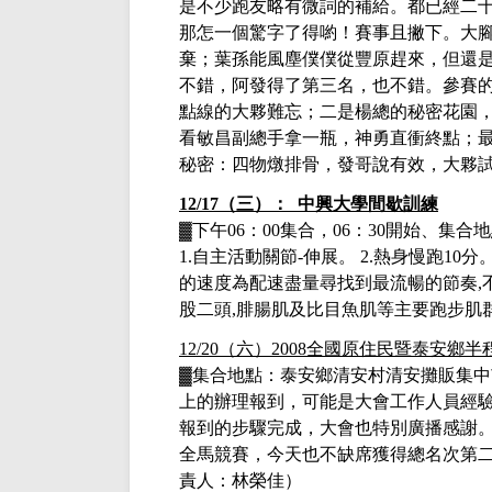
是不少跑友略有微詞的補給。都已經二
那怎一個驚字了得喲！賽事且撇下。大
棄；葉孫能風塵僕僕從豐原趕來，但還
不錯，阿發得了第三名，也不錯。參賽
點線的大夥難忘；二是楊總的秘密花園
看敏昌副總手拿一瓶，神勇直衝終點；
秘密：四物燉排骨，發哥說有效，大夥
12/17（三）： 中興大學間歇訓練
▓下午
06：00集合，06：30開始、集
1.
自主活動關節
-
伸展
。
2.
熱身慢跑
10
分
的速度為配速盡量尋找到最流暢的節奏
,
股二頭
,
腓腸肌及比目魚肌等主要跑步肌
12/20（六）2008全國原住民暨泰安鄉
▓集合
地點：泰安鄉清安村清安攤販集中
上的辦理報到，可能是大會工作人員經
報到的步驟完成，大會也特別廣播感謝
全馬競賽，今天也不缺席獲得總名次第
責人：林榮佳）