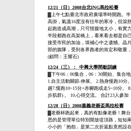
12/21（日）2008台北ING馬拉松賽
▓
上午七點臺北市政府廣場準時開跑。半
高掛，氣溫16度沒有往年的寒冷，但滾
起跑造成高潮，只可惜腹地太小，有實
半段都跑在高架橋上，看來看去都是自
接受市民的加油，填補心中之遺憾。晶
部的旗隊，受到各界跑者的肯定和敬重
(顧問：王耀石)
12/24（三）： 中興大學間歇訓練
▓下午
06：00集合，06：30開始、集
1.
自主活動關節
-
伸展
。
2.
熱身慢跑
10
分
趟
7.
慢跑
10~15
分
+
赤腳跑或走
5~10
分
。
8
步肌群
)
。
10.
心得交流
。 合
計
23人參加
12/28（日）
2008嘉義老爺盃馬拉松賽
▓
老爺杯跑起來，真的有點像老爺！舞台
恩的是管理單位特別開放堤頂路，短短
小小的「抱怨」是第二次折返點竟然設