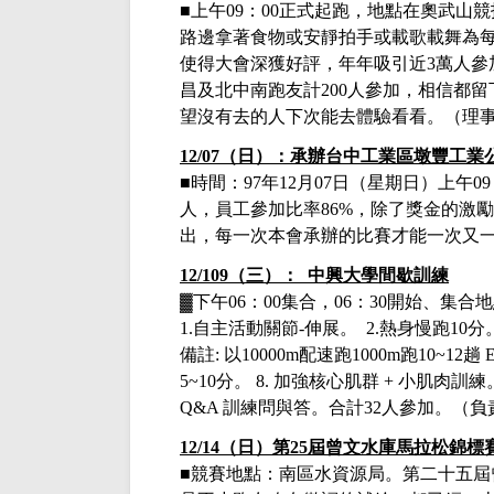
■上午
09：00正式起跑，地點在奧武山
路邊拿著食物或安靜拍手或載歌載舞為
使得大會深獲好評，年年吸引近
3
萬人參
昌及北中南跑友計
200
人參加，相信都留
望沒有去的人下次能去體驗看看。（理
12/07（日）：承辦台中工業區墩豐工
■時間：
97年12月07日
（星期日）上午
0
人，員工參加比率86%，除了獎金的激
出，每一次本會承辦的比賽才能一次又
12/109（三）： 中興大學間歇訓練
▓下午
06：00集合，06：30開始、集
1.
自主活動關節
-
伸展
。
2.
熱身慢跑
10
分
備註
:
以
10000m
配速跑
1000m
跑
10~12
趟
E
5~10
分
。
8.
加強核心肌群
+
小肌肉訓練
Q&A
訓練問與答
。合
計
32人參加
。
（負
12/14（日）第25屆曾文水庫馬拉松錦標
■
競賽地點：南區水資源局。
第二十五屆