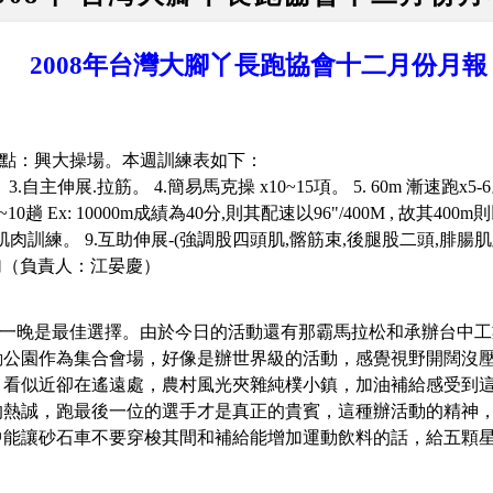
2008年台灣大腳丫長跑協會十二月份月報
合地點：興大操場。
本週訓練表如下
：
。
3.
自主伸展
.
拉筋
。
4.
簡易馬克操
x10~15
項
。
5. 60m
漸速跑
x5-6
~10
趟
Ex: 10000m
成績為
40
分
,
則其配速以
96"/400M ,
故其
400m
則
肌肉訓練
。
9.
互助伸展
-(
強調股四頭肌
,
髂筋束
,
後腿股二頭
,
腓腸肌
加（負責人：江晏慶）
一晚是最佳選擇。由於今日的活動還有那霸馬拉松和承辦台中工
動公園作為集合會場，好像是辦世界級的活動，感覺視野開闊沒
，看似近卻在遙遠處，農村風光夾雜純樸小鎮，加油補給感受到
的熱誠，跑最後一位的選手才是真正的貴賓，這種辦活動的精神
中能讓砂石車不要穿梭其間和補給能增加運動飲料的話，給五顆