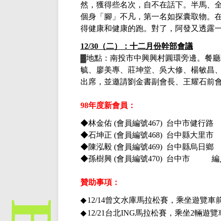
然，獲得些名次，自不在話下。半馬、
個身「腳」不凡，第一名如探囊取物。
得健康和健康的跑。對了，阿發又透露
12/30（二）：十二月份幹部會議
▓
地點：南投市中興興村圓環旁邊。餐廳
毓、廖美專、莊坤堂、吳大修、楊敏昌
出席，並邀請劉金書副會長、王耀石前
98年度新會員：
◆林金佑
(會員編號467) 台中市健行
◆石坤正
(會員編號468) 台中縣大里
◆陳泓毅
(會員編號469) 台中縣烏日
◆孫樹興
(會員編號470) 台中市 
贊
助事項：
◆
12/14曾文水庫馬拉松賽，乘坐遊覽車
◆
12/21台北ING馬拉松賽，乘坐2輛