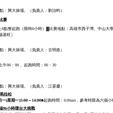
合地點：興大操場。（負責人：劉治昀）
跑比賽
上
6點整起跑（限時6小時）
▓
比賽地點：高雄市西子灣、中山大學
楊基旺）
合地點：興大操場。（負責人：古明政）
上午
06：00 、起跑時間：06：30
合地點：興大操場。（負責人：江晏慶）
馬拉松
初一
(星期一)5:00～14:00
■起跑時間：
6:
00am，參考時限為六個小
灣祈福96小時環台大挑戰