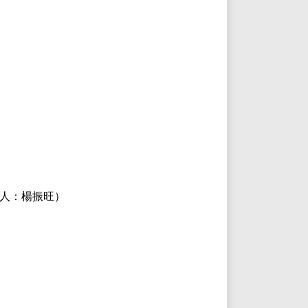
人：楊振旺）