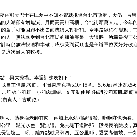
夜兩部大巴士在睡夢中不知不覺就抵達台北市政府，天仍一片黑
熱的人潮卻有增無減。月而高高掛高樓，台北街頭萬人走，今年
力的選手可能因跑不出去而成績大打折扣。今年路線稍有變動，
己的人，無法享受到台北市民的加油聲是一大遺憾，所幸最後三
片計時仍無法快速和準確，成績受到質疑也是主辦單位要好好改
，是這次最大的收穫。
合地點：興大操場。
本週訓練表如下
：
。
3.
自主伸展
.
拉筋
。
4.
簡易馬克操
x10~15
項
。
5. 60m
漸速跑
x5-6
.
加強核心肌群
+
小肌肉訓練
。
9.
互助伸展
-(
強調股四頭肌
,
髂筋
（負責人：古明政）
夠大、熱身操老師有辣，再加上水站補給很讚、啦啦隊也夠看。
兩公里，湖光水色一覽無遺。免去堤下道路那一段長長的陡坡，
在長陡坡上，吼，離終點就只剩四、五公里耶，還要爬個坡。一