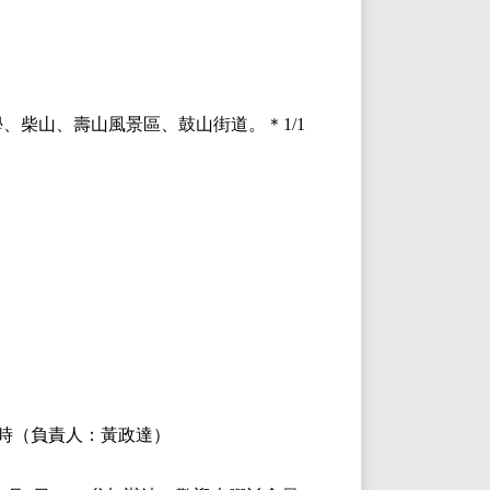
、柴山、壽山風景區、鼓山街道。＊1/1
時
（負責人：黃政達）