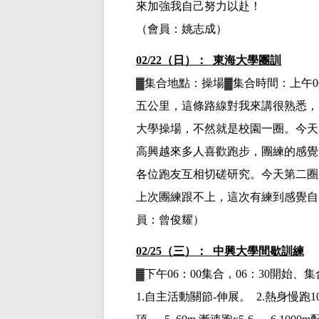
來加強我自己努力以赴！
（會員：姚志成）
02/22（日）： 東海大學團訓
▓集合地點：操場▓集合時間：上午
五公里，這條路線對我來講很熟悉，
大學操場，不然就是校園一圈。今天
高興越來多人喜歡跑步，團練的感覺
各位跑友互相切磋研究。今天第二圈
上次團練跟不上，這次有練到感覺自
員：曾俊耀）
02/25（三）： 中興大學間歇訓練
▓下午
06：00集合，06：30開始
1.
自主活動關節
-
伸展。
2.
熱身慢跑
1