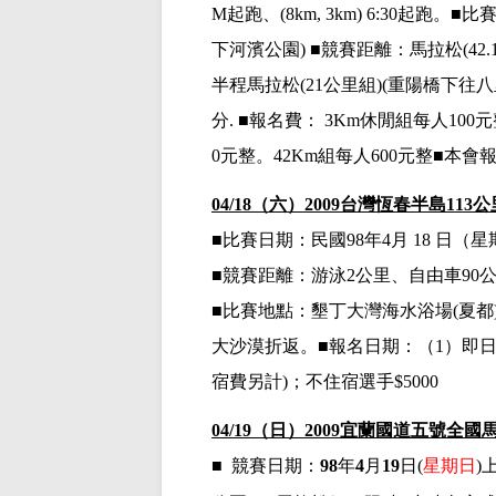
M起跑、(8km, 3km) 6:30起跑
下河濱公園
) ■競賽距離：馬拉松(42.
半程馬拉松(
21公里
組
)(重陽橋下往
分. ■報名費： 3Km休閒組每人100元
0元整。42Km組每人600元整■本會
04/18
（六）
2009
台灣恆春半島
113
公
■比賽日期：民國
98
年
4
月
18
日（星
■競賽距離：游泳
2
公里、自由車
90
■比賽地點：墾丁大灣海水浴場
(
夏都
大沙漠折返。■報名日期：（
1
）即
宿費另計
)
；不住宿選手
$5000
04/19
（日）
2009宜蘭國道五號全國
■
競賽日期：
98
年
4
月
19
日
(
星期日
)