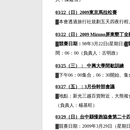
03/22（日）
2009
東京馬拉松賽
▓本會透過旅行社規劃五天四夜行程
03/22（日）2009 Mizuno屏東墾
▓
競賽日期：
98
年
3
月
22
日
(
星期日
)
▓
間：
06：00
（負責人：古明政）
03/25（三）： 中興大學間歇訓練
▓下午
06：00集合，06：30開始
03/27（五）：3月份幹部會議
▓
地點：新光三越百貨附近，大熊複
（負責人：楊基旺）
03/29
（日）台中縣慢跑協會第二十
▓競賽日期：
2009
年
3
月
29
日（星期