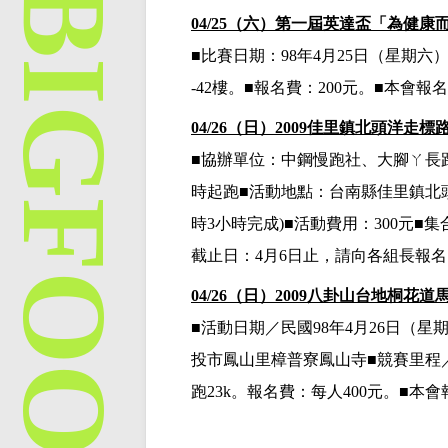
04/25
（六）第一屆英達盃「為健康
■比賽日期：
98年4月25日
（星期六
-42樓。■報名費：200元。■本會
04/26
（日）
2009
佳里鎮北頭洋走標
■協辦單位：中鋼慢跑社、大腳ㄚ長
時起跑■活動地點：台南縣佳里鎮北頭
時3小時完成)■活動費用：300元■集合
截止日：4月6日
止，請向各組長報名
04/26
（日）
2009
八卦山台地桐花道
■活動日期／民國
98年4月26日
（星
投市鳳山里樟普寮鳳山寺■競賽里程／★
跑
23k
。
報名費：每人
400
元。■本會