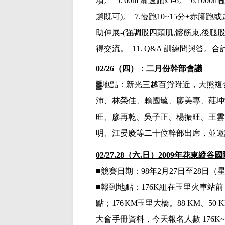
項。
5. 60m
漸速跑
x5-
6。
6.1000m
趟既可
)。
7.
慢跑
10~15
分
+
赤腳跑或
助伸展
-(
強調股四頭肌
,
髂筋束
,
後腿
得交流。
11. Q&A
訓練問與答。合
02/26（四）：二月份幹部會議
▓
地點：新光三越百貨附近，大熊複
沛、林榮佳、
賴國毓、廖美專、莊坤
旺、廖再乾、吳子正、楊振旺、王雲
明、江晏慶等二十位幹部出席，並邀
02/27.28（六.日）
2009年花東縱谷
■
競賽日期：
98年2月27日
至
28日（星
■
報到地點：
176K組在玉里火車站
點；
176 KM
玉里大橋。
88 KM
、
50 
大會手冊資料，今天報名人數
176K~