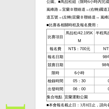
公園。■馬拉松組（限時
6
小時內完
嵐峰路→宜蘭Ｂ聯絡道→
(
右轉
)
國道
道五號→
(
左轉
)
宜蘭Ｂ聯絡道→
嵐峰
■比賽各相關時程及報名費用：
馬拉松
/42.195K
半程馬
比賽項目
M
報名費
NT$
：
700
元
NT
報名日期
98
競賽日期
98
限時
6
小時
檢錄時間
05
：
30
出發時間
06
：
00
集合地點
宜蘭運動公園
■本會報名截止日：
3月8日
止，請向