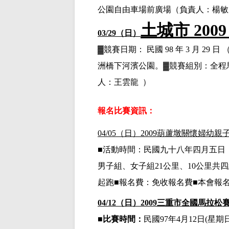
公園自由車場前廣場
（負責人：楊敏
土城市
200
03/29
（日）
▓
競賽日期： 民國
98 年 3 月 29
洲橋
下河濱公園。
▓
競賽組別：全程
人：王雲龍
）
報名比賽資訊：
04/05
（日）
2009葫蘆墩關懷婦幼親
■
活動時間：民國九十八年四月五日
男子組、女子組
21公里
、
10公里
共四
起跑
■
報名費：免收報名費
■本會報
04/12
（日）
2009三重市全國馬拉松
■
比賽時間：
民國
97年4月12日
(星期日