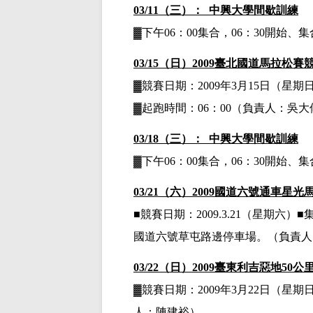
03/11（三）： 中興大學間歇訓練
▓下午
06：00集合，06：30開始
03/15（日）2009臺北國道馬拉松賽
▓
競賽日期：
2009年3月15日
（星期
▓
起跑時間：
06：00
（負責人：吳大
03/18（三）： 中興大學間歇訓練
▓下午
06：00集合，06：30開始
03/21（六）
2009
國道六號通車星光
■競賽日期：
2009.3.21
（星期六）■
國道六號
草屯路邊停車場
。
（負責人
03/22（日）
2009
臺東利吉惡地
50
公
▓競賽日期：
2009
年
3
月
22
日（星期
人：陳建裕）