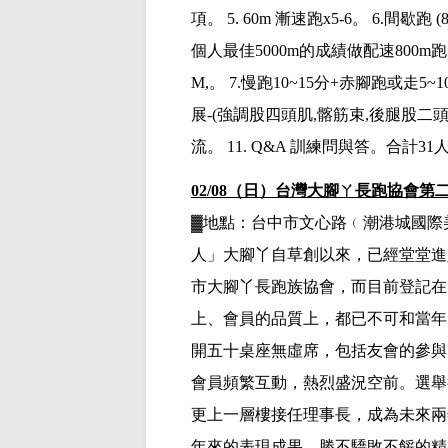
項。
5. 60m
漸速跑
x5-
6。
6.
間歇跑
(
個人最佳
5000m
的成績做配速
800m
跑
M
,。
7.
慢跑
10~15
分
+
赤腳跑或走
5~1
展
-(
強調股四頭肌
,
髂筋束
,
後腿股二
流。
11. Q&A
訓練問與答。合計
31
02/08（日）台灣大腳ㄚ長跑協會
▓地點：台中市文心路﹙潮港城國際
人」大腳丫自草創以來，已經堂堂進
市大腳丫長跑族協會，而目前登記在
上、會員的品質上，都已不可和當年
開五十桌座無虛席，包括友會的參與
會員頻繁互動，熱烈盛況空前。選舉
更上一層樓接任理事長，成為未來兩
年來的表現成果，勝不驕敗不餒的精