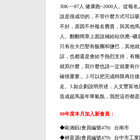
30K~~87
人
健康跑
~2000
人。從報名
說是很成功的，不管什麼方式可以吸
不好，原因不外報名費貴，與其他馬
人。翻翻簡章上面說補給站供應
~
礦
只有在大巴塱有飯團和鹽巴，其他就
諒，也都還是會給予熱烈支持，有幾
就寫什麼，寫什麼也請一定就要有什
確很重要
.
。
2.
可以把完成時限再往後
走。
3.
如企劃說明所述，人文豐富地
造成超馬嘉年華氣氛，我想這些都是
98年度本月加入新會員：
◆
歐湘鈺
(會員編號478) 台南市
◆林富源
(會員編號479) 台中市工