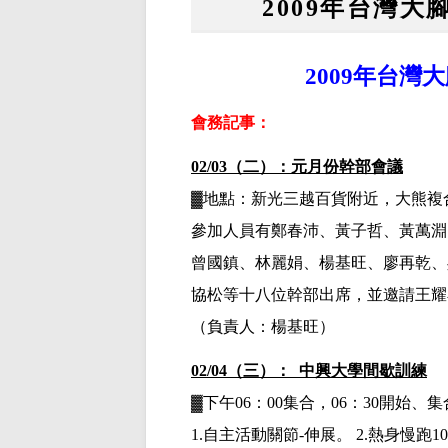
2009年台灣
2009年台
會務記事：
02/03（二）：元月份幹部會議
▓
地點：新光三越百貨附近，大熊複
參加人員有鄭春沛、黃子哲、黃萬淵
曾國鎮、林麗娟、楊基旺、廖再乾、
協松等十八位幹部出席，並邀請王耀
（負責人：楊基旺）
02/04（三）： 中興大學間歇訓練
▓下午
06：00集合，06：30開始
1.
自主活動關節
-
伸展。
2.
熱身慢跑
10