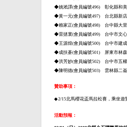
◆姚淞譯
(會員編號496) 彰化縣和
◆黃一元
(會員編號497) 台北縣新
◆賴家正
(會員編號498) 台中縣大
◆雷拯寰
(會員編號499) 台中市文
◆王源煌
(會員編號500) 台中市建
◆成扶蒼
(會員編號501) 屏東市林
◆洪芳妙
(會員編號502) 台中市五
◆陳明德
(會員編號503) 雲林縣二
贊
助事項：
◆
2/15
北馬櫻花盃馬拉松賽，乘坐遊
活動預報：