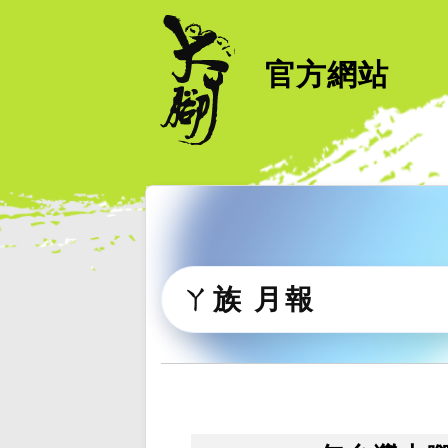
官方網站
ㄚ族 月報