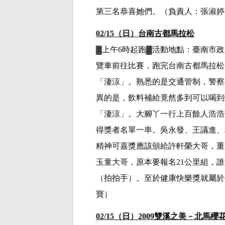
第三名恭喜她們。
（負責人：張淑婷
02/15（日）台南古都馬拉松
▓
上午
6
時起跑
▓
活動地點：
臺南市政
覽車前往比賽，跑完台南古都馬拉松
「淒涼」。熟悉的是交通管制，警察
異的是，飲料補給竟然多到可以喝到
「淒涼」。大腳丫一行上百餘人浩浩
得獎者名單一串。吳永發、王議進、
精神可嘉獎應該頒給許軒榮大哥，重
玉童大哥，原本要報名
21
公里組，誰
（拍拍手）。至於健康快樂獎就屬於
寶）
02/15（日）2009雙溪之美－北馬櫻