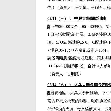
你！（負責人：王雲龍、王耀石、楊
02/11（三）： 中興大學間歇訓練
▓下午
06：00集合，06：30開始
1.
自主活動關節
-
伸展。
2.
熱身慢跑
10
項。
5. 60m
漸速跑
x5-
6。
6.
配速跑
-
7.
慢跑
10~15
分
+
赤腳跑或走
5~10
分。
調股四頭肌
,
髂筋束
,
後腿股二頭
,
腓腸
11. Q&A
訓練問與答。合計
31
人參
（負責人：古明政）
02/14（六）： 大葉大學冬季長跑
▓競賽地點：大葉大學田徑場。下午
南古都馬拉松賽的影響，報名踴躍並
8分59秒的成績，母女檔蔡貴香、