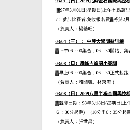
03/01（日）
2009北縣金石國際馬拉
▓
97年3月01日(星期日)上午七點萬里太
7﹚參加比賽者,免收報名費▓將於2月
（負責人：楊基旺）
03/04（三）： 中興大學間歇訓練
▓下午
06：00集合，06：30開始
03/08（日）霧峰吉蜂國小團訓
▓早上
06：00集合，06：30正式
（負責人：賴國毓、林東海 ）
03/08（日）2009八里半程全國馬拉
▓
競賽日期﹕
98年3月8日(星期日)
６﹕
30分起跑) (
10公里6﹕35分起
（負責人：張世昌）