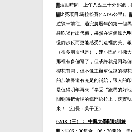
▓活動時間：上午八點三十分起跑，
▓
比賽項目
:馬拉松賽(
42.195公里)。
遊覽車前往
。
過完農曆年的第一個馬
肆吃喝付出代價，果然在這個風光明
慢腳步反而更能感受到這裡的美。報
（很多朋友也是），連小巴的司機大
那裡有多偏避了，但或許就是因為偏
櫻花有開，但不像主辦單位說的櫻花
的加油聲還有充足的補給，讓人的印
是值得明年再來〞享受〞跑馬的好地
間到時把會場的鐵門給拉上，落實執
來！（組長
：
吳子正）
02/18（三）： 中興大學間歇訓練
▓下午
06：00集合，06：30開始