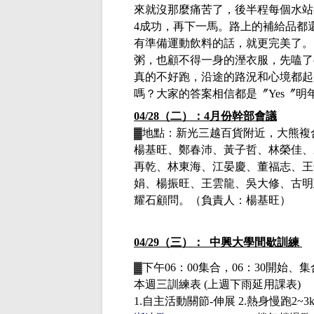
來就沒那麼痛苦了，後半程每個水站
4
成功，再下一馬。路上的補給品都
有準備運動飲料的話，就更完美了。
粥，也顧不得一身的溼衣服，先嗑了
真的不好跑，沿途的路況和心境都起
嗎？大家的答案相信都是〞
Yes
〞明
04/28（二）：4月份幹部會議
▓地點：新光三越百貨附近，大熊複
楊基旺、鄭春沛、黃子哲、林榮佳、
再乾、林東海、江晏慶、董福志、王
娟、楊振旺、王雲龍、吳大修、古明
耀石顧問。（負責人：楊基旺）
04/29（三）： 中興大學間歇訓練
▓下午
06：00集合，06：30開始
本週三訓練表
(
上週下雨延用課表
)
1.
自主活動關節
-
伸展
2.
熱身慢跑
2~3