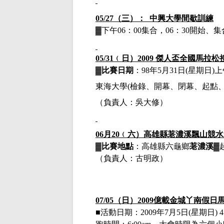
05/27（三）： 中興大學間歇訓練
▓下午
06：00集合，06：30開始
05/31
﹙
日）
2009
傑人盃全國馬拉松
▓
比賽日期
：
98
年
5
月
31
日
(
星期日
)
上
東海大學
(
檢錄、開幕、閉幕、起點
（負責人：吳大修）
06
月
20
﹙
六）
高雄縣荖濃溪飄山競水
▓
比賽地點
：高雄縣六龜鄉
荖濃溪
▓
（負責人：古明政）
07/05（日）2009億載金城丫南假日
■活動日期：
2009年7月5日(星期日) 4:2