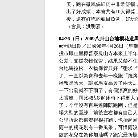
美，跑在微風偶細雨中非常舒暢
出了好成績，本會共有
10
人得獎
後，還有好吃的虱目魚粥，好玩
（會員：洪明嘉）
04/26
（日）
2009
八卦山台地桐花道
■活動日期／民國
98年4月26日
（星
投市鳳山里樟普寮鳳山寺
本來上半年
公差，支援衣物保管，結果又禁不住
台地馬拉松，衣物保管只好〞懇求〞
了。一直以為會和去年一樣跑〞燒烤
播報是陰天，讓眾馬友高興了兩天
....
一下出發就不下雨了，有個涼爽的好
太賞臉，雨比
4
點多起床時下得更大
了，今年沒有百馬達陣陪跑團，但是
場大型的團練，前後左右都有自己人
公里折返都還覺得很好跑，也抬起頭
雨中的桐花別有一番風采，可惜雨沒
處的花兒在為你加油嗎？跑完最折騰