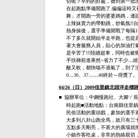
切呢
？早到的好處，搶到第一批
在起跑點準備開跑了
.偏偏這時
舞」才開跑一旁的婆婆媽媽，邊
上辣妹賣力的帶動跳，炒氣氛
!!
熱身操後，選手準備開戰了每隔
1
不了多久就開始半走半跑，也從
著大會服務人員，貼心的加油打
是辛苦了
!!!
陸續超車，同時也被
手扶梯前進果然
~
省力了不少…繞
酸又軟，都快喘不過氣了，到了
0
…
36
、
37
……
40終於～得獎了
04/26
（日）
2009
佳里鎮北頭洋走標
■
協辦單位：中鋼慢跑社、大腳ㄚ長
時起跑■活動地點：台南縣佳里
民俗活動的重頭戲，參加的選手
大多到八卦山跑全馬，故只有三
五點多天剛亮，不甚大的廣場就
小鎮作客吃桌，非常的熱絡親切