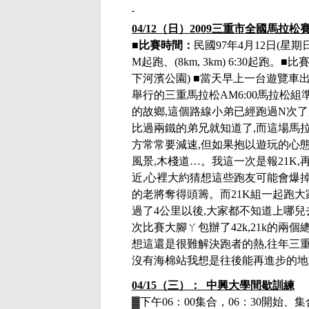
04/12
（日）
2009三重市全國馬拉松
■
比賽時間：
民國
97年4月12日
(星期日
M起跑、(8km, 3km) 6:30起跑
下河濱公園
) ■當天早上一台遊覽車
舉行的三重馬拉松
AM6:00
馬拉松組
的故鄉
,
這個路線小弟已經跑過
N
次了
比過兩鐵的弟兄就知道了
,
而這場馬
方常常要減速
,
但如果抱以遊玩的心
風景
,
木棧道
…
。我這一次是報
21K,
近
,
心裡大約猜想這些跑友可能會爆
的老將奪得頭籌。而
21K
組一起跑大
過了
4
公里以後
,
大家都不知道上哪兒
次比賽大腳ㄚ包辦了
42k,21k
的兩個
想這還是很難解決跑者的熱
,
往年三
沒有海棉站我想是往後能再進步的地
04/15（三）： 中興大學間歇訓練
▓下午
06：00集合，06：30開始