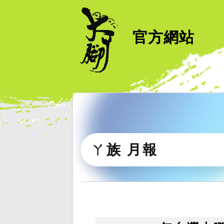
官方網站
ㄚ族 月報