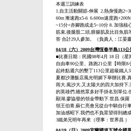
本週三訓練表
1.
自主活動關節
-
伸展
2.
熱身慢跑
2~3
60m
漸速跑
x5-6 6.600m
速度跑
+200
~15
分
+
赤腳跑或走
5~10
分
8.
加強核
筋束
,
後腿股二頭
,
腓腸肌及比目魚肌
答
合計
29人參加
。
（負責人：江晏
04/18
（六）
2009
台灣恆春半島
113
公
■比賽日期：民國
98
年
4
月
18
日（星
自由車
90
公里、路跑
21
公里【時限
8
起終點
週六的墾丁
113
公里超級鐵人
3
夏都沙灘飯店風光明媚下舉辦比賽
.
雨大
.
風沙大
.
又太陽大的四大加持下
.
的英雄們
.
雖然眾多好手掛名別單位
.
顯湖
.
廖協發的領金帶動下
.
世昌
.
保羅
領王伯青
.
蘇仁亮會兄從台中騎自行
加油感昭下
.
我們也不負眾望得到總
3
鐵弟兄明年再來
（理事：世界昌 ）
04/19
（日）
2009宜蘭國道五號全國