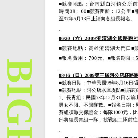
■
競賽地點：台南縣白河鎮公所
時間
08：00
■競賽距離：
12公里
■
至
97年5月13日止請向各組長報名。
06/20（六）
2009澄清湖全國路
■
競賽地點：高雄澄清湖大門口
■
■
報名費用：
700元
。
■
報名期限：
08/16（日）2009第三屆阿公店杯
■競賽日期：中華民國
98
年
8月16日(
■競賽地點：阿公店水庫堤防■競賽
1
、長青組：民國
53年12月31日
以前
男女不限
、不限隊數。■報名日期：
賽組須繳交保證金：每隊1000元，
部將組長青組一隊，挑戰組二隊前往