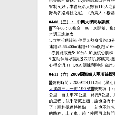
供美味的食物。比賽路線和以往有些
管制良好，本會報名人數有
119
人之
數為各路跑社之冠。（負責人：楊基
04/08（三）： 中興大學間歇訓練
▓下午
06：00集合，06：30開始
本週三訓練表
1.
自主活動關節
-
伸展
2.
熱身慢跑
10
分
速跑
x5-66.400m
速跑
+100m
慢跑
x16~
+
赤腳跑或走
5~10
分
8.
加強核心肌群
9.
互助伸展
-(
強調股四頭肌
,
髂筋束
,
後
心得交流
11. Q&A
訓練問與答 合計
04/11
（六）
2009
國際鐵人兩項錦標
▓競賽時間：
2009
年
4
月
12
日（星期
大溪鎮三元一街
190
號
▓競賽項目：
公里－自由車
20
公里－路跑
5
公里
。
的里程，似乎暗藏玄機，誰也沒有十
了！順利抵達轉換點，一刻也不敢忽
的路程。上了車，繞了校園再出校門