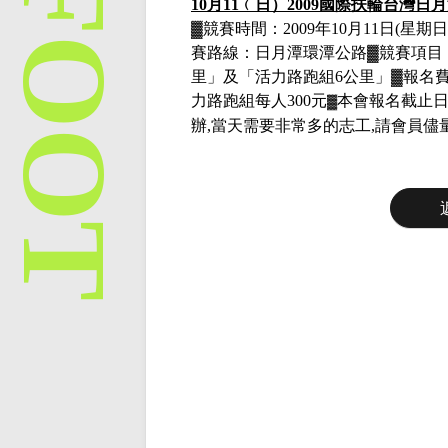
10
月
11
﹙
日）
2009國際扶輪台灣日
▓競賽時間：
2009年10月11日(星期日)6
賽路線：日月潭環潭公路▓競賽項目
里
」及「活力路跑組
6公里
」▓
報名
力路跑組每人300元
本會報名截止
▓
辦
,當天需要非常多的志工,請會員