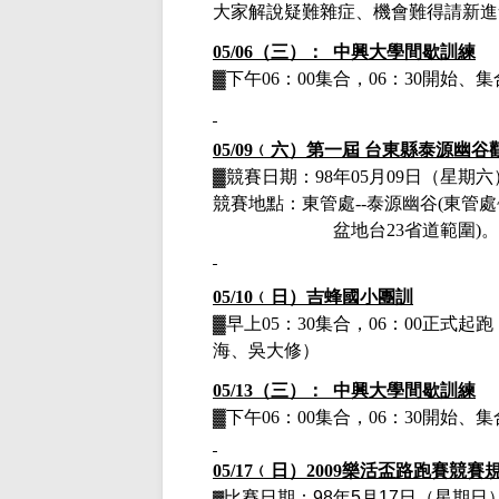
大家解說疑難雜症、機會難得請新進
05/06（三）： 中興大學間歇訓練
▓下午
06：00集合，06：30開始
05/09
﹙
六）
第一屆
台東縣泰源幽谷
▓競賽日期：
98
年
05
月
09
日（星期六
競賽地點：東管處
--泰源幽谷(東管
盆地台23省道範圍)。（
05/10
﹙
日）吉蜂國小團訓
▓早上
05：30集合，06：00正式
海、
吳大修）
05/13（三）： 中興大學間歇訓練
▓下午
06：00集合，06：30開始
05/17
﹙
日）
2009樂活盃路跑賽競賽
比賽日期：
98
年
5
月
17
日（星期日
▓