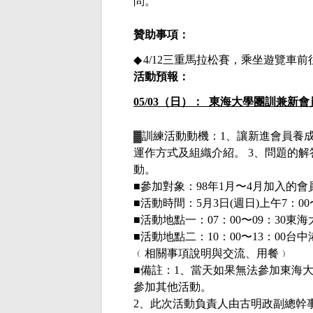
問。
贊
助事項：
◆
4/12
三重馬拉松賽，乘坐遊覽車前
活動預報：
05/03（日）： 東海大學團訓兼新
▓
訓練活動動機：
1
、讓新進會員養
運作方式及組織介紹。
3
、問題的解
動。
■
參加對象：
98
年
1
月〜
4
月加入的會
■
活動時間：
5
月
3
日
(
週日
)
上午
7
：
00
■
活動地點一：
07
：
00
〜
09
：
30
東海
■
活動地點二：
10
：
00
〜
13
：
00
台中
﹙相關事項說明與交流、用餐﹚
■
備註：
1
、當天如果無法參加東海
參加其他活動。
2
、此次活動負責人由古明政副總幹