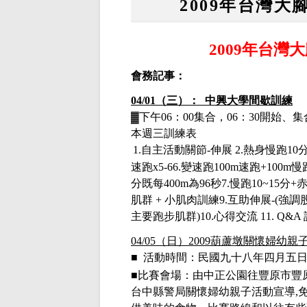
2009年台灣
2009年台
會務記事：
04/01（三）： 中興大學間歇訓練
▓下午
06：00集合，06：30開始
本週三訓練表
1.
自主活動關節
-
伸展
2.
熱身慢跑
10
速跑
x5-66.
變速跑
100m
速跑
+100m
慢
分既每
400m
為
96
秒
7.
慢跑
10~15
分
+
肌群
+
小肌肉訓練
9.
互助伸展
-(
強調
主要跑步肌群
)10.
心得交流
11. Q&A
04/05
（日）
2009葫蘆墩關懷婦幼親
■
活動時間：民國九十八年四月五
■比賽會場：由中正公園往豐原市豐
台中縣警局關懷婦幼親子活動宣導
,