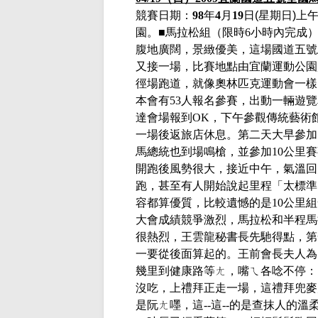
競賽日期：
98
年
4
月
19
日
(
星期日
)
上
園。■馬拉松組（限時
6
小時內完成）
腹地廣闊，景緻優美，這場國道五號
又接一場，比賽地點由
宜蘭運動公園
徑場跑道，就像奧林匹克運動會一樣
本會有
53
人報名參賽，出動一輛遊覽
達會場報到
OK
，下午參觀傳統藝術
一場後返旅店休息。第二天大早參加
馬總統也到場鳴槍，並參加
10
公里賽
開跑後風勢很大，接近中午，氣溫回
跑，甚至有人開始說起里程「太標準
容都算優質，比較遺憾的是
10
公里組
大會成績競爭激烈，馬拉松和半程馬
很熱烈，王雲龍秘書長先馳得點，第
一要從後面算起的。王前會長夫人為
幾里到健康路等ㄤ，嘴ㄟ各唸不停：
沒吃，上禮拜正走一場，這禮拜兜麥
是阮ㄤ嚜，這
--
這
--
的是查抹人的溫