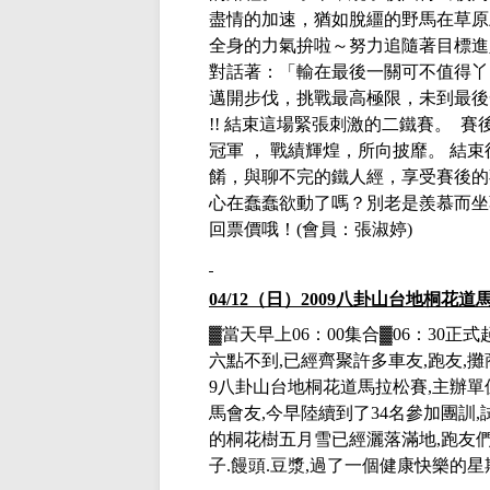
盡情的加速，猶如脫繮的野馬在草原
全身的力氣拚啦～努力追隨著目標進
對話著：「輸在最後一關可不值得丫
邁開步伐，挑戰最高極限，未到最後
!! 結束這場緊張刺激的二鐵賽。 賽
冠軍 ， 戰績輝煌，所向披靡。 結
餚，與聊不完的鐵人經，享受賽後的
心在蠢蠢欲動了嗎？別老是羨慕而坐
回票價哦！
(會員
：
張淑婷
)
04/12
（日）
2009
八卦山台地桐花道
▓
當天早上
06
：
00
集合
▓
06
：
30
正式
六點不到
,
已經齊聚許多車友
,
跑友
,
攤
9
八卦山台地桐花道馬拉松賽
,
主辦單
馬會友
,
今早陸續到了
34
名參加團訓
,
的桐花樹五月雪已經灑落滿地
,
跑友
子
.
饅頭
.
豆漿
,
過了一個健康快樂的星