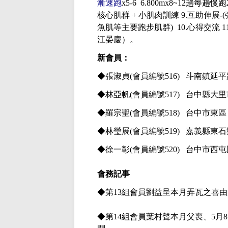
漸速跑
x5-6 6.800mx8~12
趟每趟慢跑
核心肌群
+
小肌肉訓練
9.
互助伸展
-(
魚肌等主要跑步肌群
) 10.
心得交流
1
江晏慶）
。
新會員：
◆張淑貞
(會員編號516) 斗南鎮
◆林亞帆
(會員編號517) 台中縣
◆羅宗聖
(會員編號518) 台中市
◆林瑩展
(會員編號519) 嘉義縣
◆徐一彰
(會員編號520) 台中市
會務記事
◆第
13組會員劉益呈本月弄瓦之喜
◆第
14組會員葉村聲本月父喪、5月