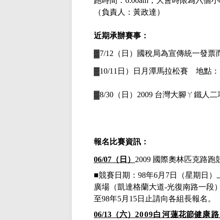
跑時間：
6:00am
，大會時限為六個小
（負責人：黃政達）
近期承辦賽事
：
▓
7/12（日）國稅局為宣傳統一發票
▓
10/11日）日月潭馬拉松賽 地點
：
▓
8/30（日）
2009
台灣大腳ㄚ鐵人二
報名比賽資訊：
06/07（日）
2009
國際奧林匹克路跑
■競賽日期：
98
年
6
月
7
日（星期日）
廣場（凱達格蘭大道
-
光復南路一段
至
98年5月15日止請向各組長報名。
06/13（六）
2009白河
蓮花節
健康路