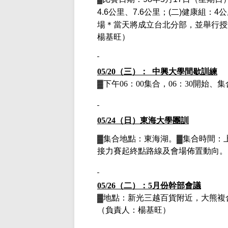
4.6
公里、
7.6
公里；
(
二
)
健康組：
4
公
場＊當天將成立台北分部，並舉行授
楊基旺）
05/20（三）： 中興大學間歇訓練
▓下午
06：00集合，06：30開始
05/24（日）東海大學團訓
▓集合地點：東海湖
。
▓集合時間：
接力賽起終點路線及會場佈置動向
。
05/26（二）：5月份幹部會議
▓地點：新光三越百貨附近，大熊複
（負責人：楊基旺）