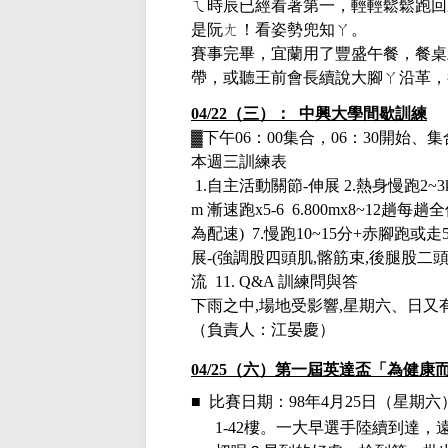
ㄟ時辰已經看著第一，輕輕鬆鬆跑回
是阮ㄤ！看姿勢兜知ㄚ。
賽事完畢，宜蘭用了豐盛午餐，餐桌
帶，或聽王前會長續說大腳ㄚ沿革，
04/22（三）： 中興大學間歇訓練
▓下午
06：00集合，06：30開始
本週三訓練表
1.
自主活動關節
-
伸展
2.
熱身慢跑
2~3
m
漸速跑
x5-6 6.800mx8~12
趟每趟全
為配速
) 7.
慢跑
10~15
分
+
赤腳跑或走
展
-(
強調股四頭肌
,
髂筋束
,
後腿股二
流
11. Q&A
訓練問與答
下雨之中
,
場地受影響
,
星期六、日又
（負責人：江晏慶）
04/25
（六）第一屆英達盃「為健康
■
比賽日期：
98年4月25日
（星期六
1-42樓。一大早選手陸續到達，