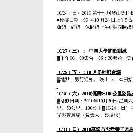
10/24
﹙日）
2010
第十七屆梨山馬拉
■
比賽日期：
99
年
10
月
24
日上午
5
藍組、紅組、休閒組上午
6
點同時起
10/27
﹙三）：
中興大學間歇訓練
▓下午
06
：
00
集合，
06
：
30
開始、集
10/29
﹙五﹚：
10
月份幹部會議
▓地點：另行通知。 晚上
18
：
30
開始
10/30
﹙六）
2010
洄瀾杯
100
公里路跑
▓活動日期：
2010
年
10
月
30
日
(
星期六
里、
50
公里、
100
公里▓
10/24
﹙日）
光兆豐農場（負責人：蔡慶松）
10/31
﹙日）
2010
基隆市忠孝獅子盃