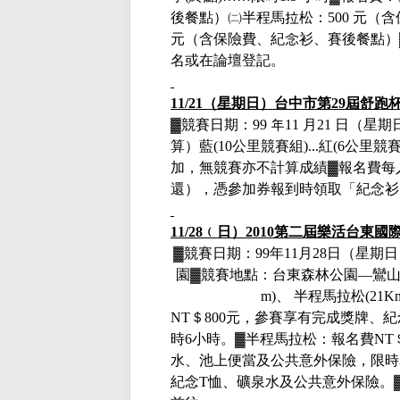
後餐點）㈡半程馬拉松：
500
元（含
元（含保險費、紀念衫、賽後餐點）
名或在論壇登記。
11/21
（星期日）台中市第
29
屆舒跑
▓
競賽日期：
99
年
11
月
21
日（星期
算）藍
(10
公里競賽組
)...
紅
(6
公里競
加，無競賽亦不計算成績
▓
報名費每
還），憑參加券報到時領取「紀念衫
11/28
﹙日）
2010
第二屆樂活台東國
▓競賽日期：
99
年
11
月
28
日（星期日
園▓競賽地點：台東森林公園
—
鸞
m)
、 半程馬拉松
(21K
NT
＄
800
元，參賽享有完成獎牌、紀
時
6
小時。▓半程馬拉松：報名費
NT
水、池上便當及公共意外保險，限時
紀念
T
恤、礦泉水及公共意外保險。