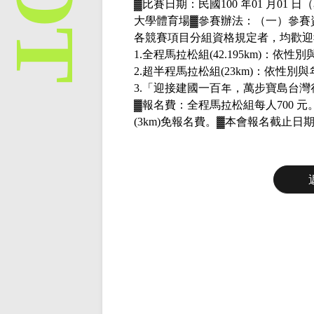
▓比賽日期：民國
100
年
01
月
01
日（
大學體育場▓參賽辦法：（一）參賽
各競賽項目分組資格規定者，均歡迎
1.
全程馬拉松組
(42.195km)
：依性別
2.
超半程馬拉松組
(23km)
：依性別與
3.
「迎接建國一百年，萬步寶島台灣
▓報名費：全程馬拉松組每人
700
元
(3km)
免報名費。▓本會報名截止日