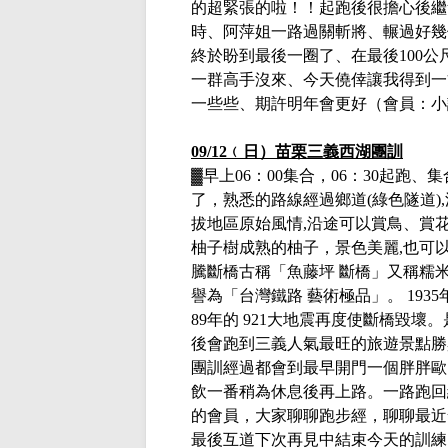
的超緊張的啦！！起跑後很擔心後繼
時、阿萍姐一路過關斬將、輾過好幾
終於盼到最後一圈了、在最後
100
公
一群高手沒來、今天僥倖讓我得到一
一些些、期許明年會更好
（會員：小
09/12
﹙日）苗栗三義西湖團訓
▓
早上
06
：
00
集合，
06
：
30
起跑、集
了，熟悉的路線經過
鄉道
(
綠色隧道
),
拔地區原始風情
,
沿途可以賞鳥、賞
柚子樹成熟的柚子，景色美麗
,
也可
騰斷橋古稱「魚藤坪 斷橋」又稱糯
譽為「台灣鐵路 藝術極品」。
1935
89
年的
921
大地震再度使斷橋毀壞。
後會跑到三義人氣最旺的旅遊景點勝
團訓經過都會到最早開門一個胖胖歐
飲一番稍為休息後再上路。一路跑回
的會員，大家聊聊跑步經，聊聊最近
最後互道下次再見中結束今天的訓練