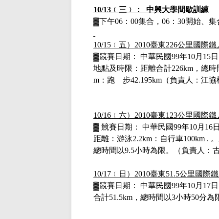
10/13
﹙三﹚：
中興大學間歇訓練
▓下午
06
：
00
集合，
06
：
30
開始、集
10/15
﹙五）
2010
臺東
226
公里國際鐵
▓
競賽日期： 中華民國
99
年
10
月
15
日
地點及時限：距離合計
226km
，總時
m
：跑 步
42.195km
（負責人：江協
10/16
﹙六）
2010
臺東
123
公里國際鐵
▓
競賽日期： 中華民國
99
年
10
月
16
距離：游泳
2.2km
：自行車
100km .
。
總時間以
9.5
小時為限。
（負責人：
10/17
﹙日）
2010
臺東
51.5
公里國際鐵
▓競賽日期： 中華民國
99
年
10
月
17
日
合計
51.5km
，總時間以
3
小時
50
分為