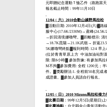
元即贈紀念運動Ｔ恤乙件（路跑當天
報名截止時間：
99
年
11
月
10
日
12/04
﹙六）
2010
合歡山越野馬拉松
▓活動日期
: 2010
年
12
月
4
日
(
六
)
▓路
服中心
(17.6K/2330M)
→鳶峰
(24.5K/
→折回清境娜嚕彎。▓距離標示
:
清
→
18.7K
昆陽→
21.1K
武嶺→ 折返
23.
5K
娜嚕彎終點▓報到時間
: 12/4
早上
(
位於青青草原上方
中油加油站對
限
:
限
8
小時▓
參加對象
:
有參加馬拉
M
不拘▓參加費用
:
全程
1200
元；半
件。▓獎勵辦法
:1.
全程前
50
名完成
成證書。
▓
參加人員請自行報名。
12/05
﹙日）
2010 Mizuno
馬拉松接力
▓
比賽日期
：
99
年
12
月
5
日
(
星期日
)
上
▓
比賽地點
：台北縣金山青年活動中