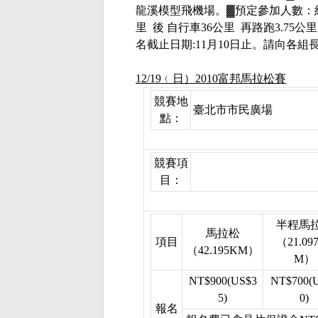
龍溪模型飛機場。
▓
預定參加人數：
里
後 自行車
36
公里
再路跑
3.75
公里
名截止日期
:11
月
10
日止。請向各組
12/19
﹙日）
2010
富邦馬拉松賽
競賽地
臺北市市民廣場
點：
競賽項
目：
半程馬
馬拉松
項目
（
21.09
（
42.195KM
）
M
）
NT$900(US$3
NT$700(
5)
0)
報名