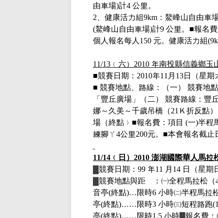
由車場
)
計
4
公里。
2
、健康活力組
9km
：鰲峰山自由車
(
鰲峰山自由車場
)
計
9
公里。■報名
個人報名每人
150
元。健康活力組
(9
11/13
﹙六）
2010
年南投縣信義鄉玉
■競賽日期：
2010
年
11
月
13
日（星期
■ 競賽地點、路線：（一） 競賽
「豐丘廣場」（二） 競賽路線：豐
娜～久美～千歲吊橋（
21
Ｋ折反點）
場（終點﹚■報名費：項目
(
一
)
半程
練腳ㄚ
4
公里
200
元。■本會報名截止
11/14
﹙日）
2010
澎湖國際華人馬拉
▓
競賽日期：
99
年
11
月
14
日（星期
▓
競賽地點與距離：
㈠全程馬拉松（
音亭
(
終點
)…
限時
6
小時
㈡半程馬拉
亭
(
終點
)……
限時
3
小時
㈢短程路跑
(
亭
(
終點
)……
限時
1.5
小時
▓報名費：