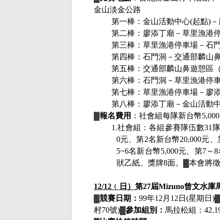
金山淡金公路
第一棒：金山活動中心
(
起點
)
－
第二棒：廖添丁廟－草里漁港
第三棒：草里漁港停車場－石
第四棒：石門洞－交通部麟山
第五棒：交通部麟山鼻遊憩區
第六棒：石門洞－草里漁港停
第七棒：草里漁港停車場－廖
第八棒：廖添丁廟－金山活動
▓
報名費用
：社會組每隊新台幣
5,000
1.
社會組：各組參賽隊伍數
31
0
元、第
2
名新台幣
20,000
元、
5~6
名新台幣
5,000
元、第
7
～
8
狀乙紙、獎牌
8
面。
▓
本會將
12/12
﹙日）
第
27
屆
Mizuno
曾文水庫
▓
競賽日期：
99
年
12
月
12
日
(
星期日
)
村
70
號
)
▓
參加組別：
馬拉松組：
42.1