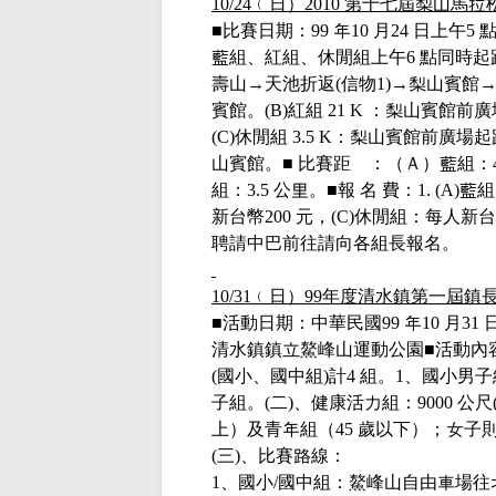
10/24
﹙日）
2010
第十七屆梨山馬拉
■
比賽日期：
99
年
10
月
24
日上午
5
藍組、紅組、休閒組上午
6
點同時起
壽山
→
天池折返
(
信物
1)→
梨山賓館
賓館。
(B)
紅組
21 K
：梨山賓館前廣
(C)
休閒組
3.5 K
：梨山賓館前廣場起
山賓館。
■
比賽距離：（Ａ）藍組：
組：
3.5
公里。
■
報 名 費：
1. (A)
藍組
新台幣
200
元，
(C)
休閒組：每人新台
聘請中巴前往請向各組長報名。
10/31
﹙日）
99
年度清水鎮第一屆鎮
■活動日期：中華民國
99
年
10
月
31
清水鎮鎮立鰲峰山運動公園■活動內
(
國小、國中組
)
計
4
組。
1
、國小男子
子組。
(
二
)
、健康活力組：
9000
公尺
上）及青年組（
45
歲以下）；女子
(
三
)
、比賽路線：
1
、國小
/
國中組：鰲峰山自由車場往