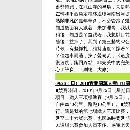
蓄勢待跑，在龍山寺的早晨，真是熱
左轉和平西康定桂林過環河南出河堤
熱鬧非凡的嘉年華會，不必管跑了幾
知道後面有人跟著，未加理會，我以
稍後，知道是ㄚ益跟著，我想以目前
趟後ㄚ益掉了。我到了第三趟約
32
公
時候，有些掙扎，維持速度？撐著？
ㄚ佳超車而過，按了聲喇叭，《速度
復速度，跑回終點，非完美中的完美
心了許多。
（副總：大修）
09/26
﹙日）
2010
宜蘭國華人壽
ITU
國
■競賽時間：
2010
年
9
月
26
日（星期日
項目：鐵人三項標準賽（
9
月
26
日）
自由車
40
公里、路跑
10
公里）。
■
競
行。這是
我的第七場鐵人三項比賽，
延至二十六號比賽，也因為時間延期
以這場比賽參加人員不多。感謝老天