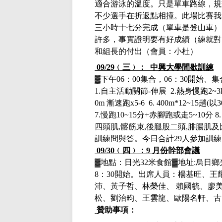
適合游泳的溫度。只是單車路線，規
不少選手在折返點相撞。此場比賽我
三小時十七分完成（單車是登山車）
許多，事實證明要有好成績（練就對
和組長的付出（會員：小杜）
09/29
﹙三﹚：
中興大學間歇訓練
▓下午
06
：
00
集合，
06
：
30
開始、集
1.
自主活動關節
-
伸展
2.
熱身慢跑
2~3
0m
漸速跑
x5-6 6. 400m*12~15
趟
(
以
3
7.
慢跑
10~15
分
+
赤腳跑或走
5~10
分
8
四頭肌
,
髂筋束
,
後腿股二頭
,
腓腸肌及
訓練問與答。今日
合計
29
人參加訓練
09/30
﹙四﹚：
9
月份幹部會議
▓地點：日光
32
米食館▓地址
:
烏日鄉
8
：
30
開始。
出席人員：楊基旺、王
沛、黃子哲、林榮佳、 賴國毓、廖
松、劉治昀、王雲龍、歐陽名軒、古
贊助事項：