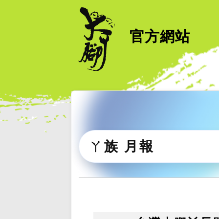
官方網站
ㄚ族 月報