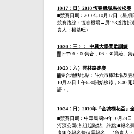
10/17
﹙日）
2010
恆春機場馬拉松賽
■
競賽日期：
2010
年
10
月
17
日（星期
競賽路線：恆春機場→屏
153
道路折
責人：楊基旺）
10/20
﹙三﹚：
中興大學間歇訓練
▓下午
06
：
00
集合，
06
：
30
開始、集
10/23
﹙六）
雲林路跑賽
▓
集合地點地點：斗六市棒球場及雲
10月23日上午6:30
開始檢錄，
8:00
開
語﹚。
10/24
﹙日）
2010
年『金城桐花盃』
■競賽日期：中華民國
99
年
10
月
24
日
河濱公園
(
各組起跑點、終點
)
■報名
康組免報名費但需報名。
（負責人：