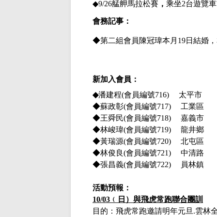
◆
9/26
艋舺
馬拉松
賽
，
乘坐
2
台遊覽車
會務記事：
◆第二組會員陳冠瑋本月
19
日結婚，
新加入會員：
◆
潘建程
(
會員編號
716)
太平市
◆蘇政彰
(
會員編號
717)
工業區
◆王舜民
(
會員編號
718)
嘉義市
◆林峻瑋
(
會員編號
719)
龍井鄉
◆黃瑞源
(
會員編號
720)
北屯區
◆林俊良
(
會員編號
721)
中清路
◆張昌義
(
會員編號
722)
員林鎮
活動預報：
10/03
﹙日）與飛虎常跑聯合團訓
目的：飛虎常跑邀請明年元旦
.
雲林