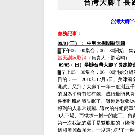
台灣大腳丫長
台灣大腳丫
會務記事：
09/01(
三）：
中興大學間歇訓練
▓下午
06
：
00
集合，
06
：
30
開始、集
當天訓練取消
（負責人：劉治昀）
09/05
﹙日）舉辦台灣大腳ㄚ長跑協
▓
早上
05
：
30
集合，
06
：
00
開始分組
目的：一、
2010
年
12
月
5
日。美津濃
測試。
又到了大腳丫一年一度測五千
的因為平時有沒有鍊、成績最能見真
件事昨晚的我失眠了、難道是緊張嗎
報到的人非常踴躍
...
這次的分組簡單
0
人下場、而徵求一對一的志工、負
第一次我記的選手是雙胞胎的（隆哥
邊和奧麗薇聊天、一度還少記了一圈