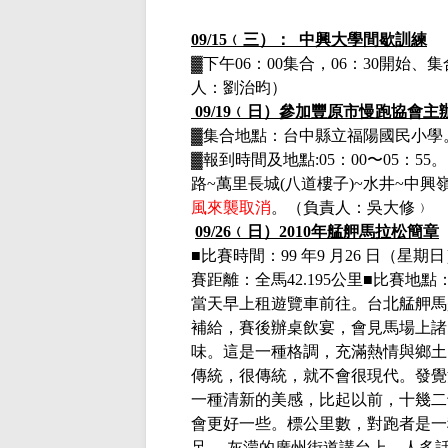
09/15
﹙三）：
中興大學間歇訓練
▓下午
06
：
00
集合，
06
：
30
開始、集
人：劉治昀）
09/19
﹙日）參加豐原市慢跑協會主
▓
集合地點：台中縣立福陽國民小學
▓
報到時間及地點
:05
：
00
〜
05
：
55
。
路
~
萬里長城
(
八道樓子
)~
水井
~
中興
風來襲取消
。（負責人：吳大修﹚
09/26
﹙日）
2010
年艋舺馬拉松簡章
■
比賽時間：
99
年
9
月
26
日（星期日
賽距離：全馬
42.195
公里
■
比賽地點
當天早上租遊覽車前往。台北艋舺馬
補給，賽後辦桌飲宴，會見馬場上諸
味。這是一種格調，充滿熱情與鄉土
傳統，很傳統，就不會很現代。發覺
一種清新的美感，比起以前，十幾二
會更好一些。標公里數，對跑者是一
足。
灰濛的廣州街道講台上，人多