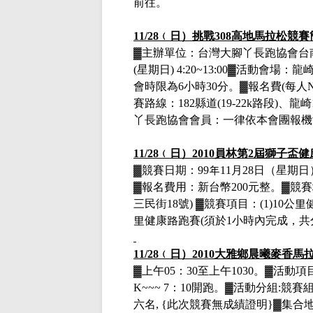
前往。
11/28
﹙日）挑戰
308
高地馬拉松競賽
▓
主辦單位：台灣大腳丫長跑協會台
(
星期日
) 4:20~13:00
▓
活動會場：龍
會時限為
6
小時
30
分。
▓
報名費
(
每人
賽路線：
182
縣道
(19-22k
路段
)
、龍崎
丫長跑協會會員：一律依本會團報機
11/28
﹙日）
2010
員林第
2
屆獅子盃健
▓競賽日期：
99
年
11
月
28
日（星期日
▓報名費用：新台幣
200
元整。▓競
三民街
18
號
)
▓競賽項目：
(1)10
公里
里健康路跑賽
(
須於
1
小時內完成，共
11/28
﹙日）
2010
大雅鄉晨曦麥香馬
▓
上午
05
：
30
至上午
1030
。
▓
活動項
K~~~ 7
：
10
開跑。
▓
活動分組
:
競賽
六名
, {
此次競賽無成績證明
}
▓
集合