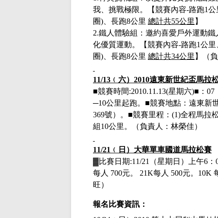
我、挑戰極限。【競賽內容
-
路跑
1
公
圈
)
、長跑
8
公里
總計共
55
公里
】
2.
鐵人體驗組：邀約喜愛戶外運動鐵
化優質運動。【競賽內容
-
路跑
1
公里
圈
)
、長跑
8
公里
總計共
34
公里
】
（負
11/13
﹙六）
2010
遠東新世紀盃馬拉
■
競賽時間
:2010.11.13(
星期六
)
■
：
07
─10公里起跑。
■
競賽地點：遠東新
369
號）。
■
競賽里程：
(1)
全程馬拉
組
10
公里。
（負責人：林榮佳）
11/21
﹙日）
大華單車國道馬拉松賽
▓
比賽日期
:11/21
（星期日）上午
6
：
每人
700
元。
21K
每人
500
元。
10K
旺）
報名比賽資訊：