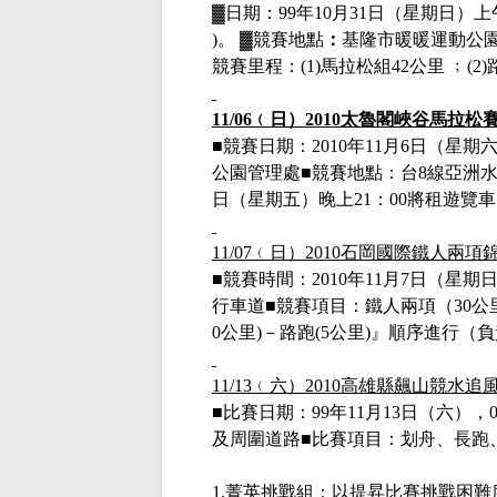
▓
日期：
99
年
10
月
31
日（星期日）上
)
。
▓
競賽地點
：
基隆市暖暖運動公
競賽里程：
(1)
馬拉松組
42
公里 ﹔
(2)
11/06
﹙日）
2010
太魯閣峽谷馬拉松
■
競賽日期：
2010
年
11
月
6
日（星期
公園管理處
■
競賽地點：台
8
線亞洲
日
（星期五）晚上
21
：
00
將租遊覽車
11/07
﹙日）
2010
石岡國際鐵人兩項
■競賽時間：
2010
年
11
月
7
日（星期日
行車道■競賽項目：鐵人兩項（
30
公
0公里)
－路跑
(5公里)
』順序進行
（負
11/13
﹙六）
2010
高雄縣飆山競水追
■
比賽日期：
99
年
11
月
13
日（六），
及周圍道路
■
比賽項目：划舟、長跑
1.
菁英挑戰組：以提昇比賽挑戰困難