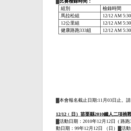
▓
比賽檢錄時間：
組別
檢錄時間
馬拉松組
12/12 AM 5:3
12
公里組
12/12 AM 5:3
健康路跑
333
組
12/12 AM 5:3
▓
本會報名截止日期
:11月03日止
。請
12/12
﹙日）
苗栗縣
2010
鐵人二項挑
▓
活動日期：
2010
年
12
月
12
日
(
路跑
動日期：
99
年
12
月
12
日 （日）
▓
活動