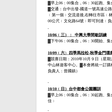
▓早上
06
：
00
集合，
06
：
30
起跑、集
▓交通：台中出發
-
國道一號高速公路
﹙第一個﹚交流道後
,
右轉往市區﹙
00
公尺﹙文化路
64
號﹚即可到達﹙
負
10/06
﹙三）：
中興大學間歇訓練
▓下午
06
：
00
集合，
06
：
30
開始、集
10/09
﹙六
）
四季馬拉松
-
秋季金門環
▓
競賽日期：
2010
年
10
月９日（星期
中山林遊客中心。
▓本會將統一訂購
負責人：曾國鎮）
10/10
﹙日）台中都會公園團訓
▓早上
06
：
00
集合，
06
：
30
起跑、集
佳﹚