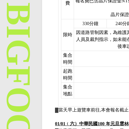
報名費已含晶片保證金
NT$
費
晶片保證
330
分鐘
240
分
因道路管制因素，為維護
限時
人員及裁判指示，如未能
後車
集合
時間
起跑
時間
集合
地點
▓當天早上遊覽車前往
,
本會報名截止
01/01
﹙六）
中華民國
100
年元旦雲林