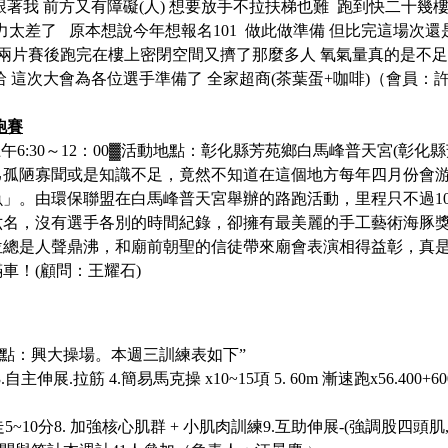
著我 前方又有障礙(人) 想要放手不拉扶梯也難 跑到快二十幾樓
力太差了 原本想說今年想報名101 做此做準備 但比完這場次還
光碟兩片賽後跑完在樓上密閉空間又擠了那麼多人 氧氣量真的是不
哈哈 這次大會為各位選手準備了 全家超商(茶葉蛋+咖啡)
（會員：
跑賽
午6:30～12：00
▓
活動地點：彰化縣芳苑鄉白馬峰普天宮
(彰化縣
己孤陋寡聞或是知識不足，竟然不知道在這個地方每年四月份會
魚」。由環保聯盟在白馬峰普天宮舉辦的路跑活動，里程只不過
六名，沒有選手各別的時間紀錄，卻擁有最美麗的手工藝術海豚
位總是人聲鼎沸，和廟前朝聖的信徒帶來廟會表演相得益彰，真
車！(顧問：王耀石)
合地點：興大操場。
本週三訓練表如下
”
展.拉筋 4.簡易馬克操 x10~15項 5. 60m 漸速跑x56.400+600+800
或走5~10分8. 加強核心肌群 + 小肌肉訓練9.互助伸展-(強調股