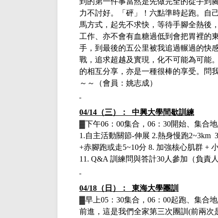
到的第一件事當然是先做完全的從手到
力不討好。「砰」！六點準時起跑。自
馬方式，起先不求快，等待手腳全熱後
工作、亦不會有血糖過低到會把胃裡的
手，到最後的五公里被我追過輾過的快
戰，追求超越及實現，化不可能為可能
的相互分享，亦是一種很棒的享受。問我
～～
（會員：姚志成）
04/14（三）： 中興大學間歇訓練
▓下午
06：00集合，06：30開始、集
1.自主活動關節-伸展 2.熱身慢跑2~3km 3.自
+赤腳跑或走5~10分 8. 加強核心肌群 
11. Q&A 訓練問與答計30人參加
（負責
04/18（日）： 東海大學團訓
▓早上
05：30集合，06：00起跑、
前進，這是我們全家第三次團訓
(前兩