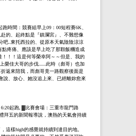
起跑時間：競賽組早上
09：00
短程賽
6K、
以赴的、起終點是『鎮瀾宮』、不難想像
分吧..東托西拉的、從原本天氣陰陰涼涼
有點疼痛、應該是早上吃了那顆飯糰造成
.哇！！！這是何等榮幸阿～～但是、我的
佳大哥的步伐......此時（彪哥）也加
再折返來陪我，而彪哥竟一路觀察後面是
、他也會說、放心、她沒追上來、已經離妳愈來
m 6:20起跑,
▓
比賽會場：三重市龍門路
禮拜五的新聞報導說，澳熱的天氣會持續
這樣high的感覺就持續到達目的地。