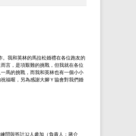
作。
我和英林的馬拉松婚禮在各位跑友的
生而言，是項艱難的挑戰，但我就在各位
又一馬的挑戰，而我和英林也有一個小小
的祝福喔，另為感謝大腳Ｙ協會對我們婚
 訓練問與答計32人參加
（負責人：蔣介