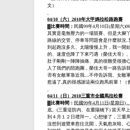
文）
04/10（六）
2010年大甲媽拉松路跑賽
▓
比賽時間：
民國
99年4月10日(星期六)0
其實是毫無壓力的一場競賽、但是大腳
路線的交管、停車等問題會是什麼狀況..
到起跑沒多久、太陽慢慢上升，我一開始
的、速度也降了下來巧遇（榮佳大哥）、
肚子剛剛一陣陣抽痛、真的很難受很擔心會
入了我們的陪跑團，榮佳大哥一路告訴
否有女敵軍靠近我....不停告訴我、女敵
愈遠了,真的很感謝這兩位跑馬前輩！
（
04/11（日）
2010三重市全國馬拉松賽
▓
比賽時間：
民國
99年4月11日(星期日
底
。
(三重堤防內、在重陽橋下)
當天早
到４月１２日禮拜一。心想慘了，三重
沒想到遊覽車愈往北開，天氣愈灰暗。心