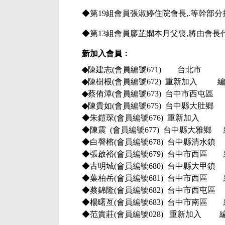
◆第
19組會員張淑婷住院會長,.等幹部
◆第
13組會員廖芷嫻本月父喪,將由會
新加入會員：
◆
陳建志
(會員編號671) 台北
◆
陳樹根
(會員編號672) 重新加入 編
◆
蔡侑潭
(會員編號673) 台中市西
◆
陳貴如
(會員編號675) 台中縣大
◆朱鎧琛
(會員編號676) 重新加
◆陳震
(會員編號677) 台中縣大雅鄉
◆白謦榕
(會員編號678) 台中縣清水鎮
◆張啟裕
(會員編號679) 台中市西區 
◆古明城
(會員編號680) 台中縣大甲鎮
◆葉柏岳
(會員編號681) 台中市西區 
◆蔡錦隆
(會員編號682) 台中市西屯區
◆楊曙亙
(會員編號683) 台中市南區 
◆范貴莊
(會員編號028) 重新加入 編