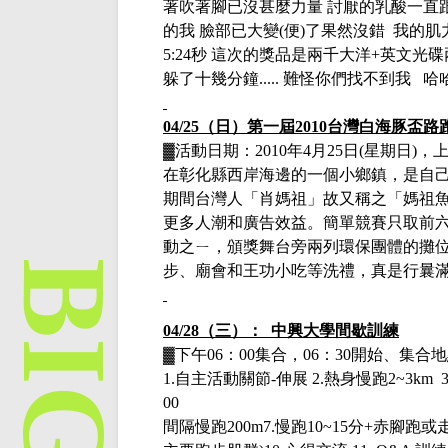
著吹著腳已沒甚麼力量 討厭的乳酸一直跟
的我 臉部已大變(便)了果然沒錯 我的肌
5:24秒 這次的獎品是兩千大洋+英文
躲了十幾分鐘..... 難怪你們找不到我 
04/25（日）
第一屆
2010台灣白海豚盃路
▓
活動日期：
2010年4月25日(星期日)，上
在彰化縣西岸海邊的一個小鄉鎮，是自
期間台灣人「肖媽祖」故又稱之「媽祖
更多人潮和廣告效益。簡單競賽只取前
動之ㄧ，頒獎舞台旁兩列環保團體的攤
步、廟會和王功小吃等洗禮，真是行曩滿
04/28（三）： 中興大學間歇訓練
▓下午
06：00集合，06：30開始、集
1.自主活動關節-伸展 2.熱身慢跑2~3km 3.自主伸
00
間隔慢跑200m7.慢跑10~15分+赤腳跑