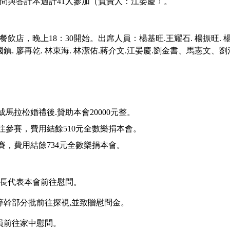
 訓練問與答計本週計41人參加
（負責人：江晏慶﹚。
餐飲店，晚上
18：30開始。出席人員：楊基旺.王耀石. 楊振旺. 楊敏
 曾國鎮. 廖再乾. 林東海. 林潔佑.蔣介文.江晏慶.劉金書、馬憲文
完成馬拉松婚禮後.贊助本會20000元整。
往參賽，費用結餘
510元全數樂捐本會。
賽，費用結餘
734元全數樂捐本會。
組長代表本會前往慰問
。
.等幹部分批前往探視,並致贈慰問金。
員前往家中慰問。