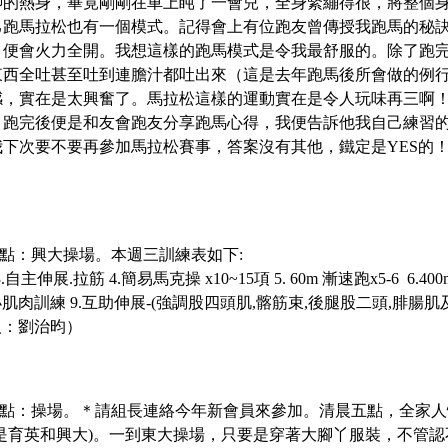
腳的熱身，畢竟剛剛在車上盹了一會兒，全身緊繃得很，將整個
己跑馬拉松也有一個模式。記得會上有位跑友曾傳授我跑馬的秘
，便會火力全開。我想這樣的跑馬模式是令我最舒服的。除了跑
東西全吐甚至吐到連膽汁都吐出來（這是去年跑馬後所會做的例
感，實在是太興奮了。馬拉松這樣的運動實在是令人玩味再三啊
。跑完後便是和友會跑友分享跑馬心得，我便告訴他我自己練習
下次要不要再參加馬拉松賽事，答案沒有其他，鐵定是YES的
合地點：興大操場。
本週三訓練表如下
:
主伸展.拉筋 4.簡易馬克操 x10~15項 5. 60m 漸速跑x5-6 6.400m
+ 小肌肉訓練 9.互助伸展-(強調股四頭肌,髂筋束,後腿股二頭,腓腸
人：劉治昀）
集合地點：操場。＊請組長連絡今年新會員來參加。
清晨五點，全家人
次是育英和興大)。一到東大操場，只要是穿著大腳丫服裝，不管