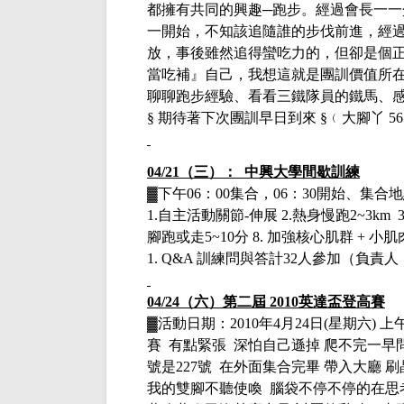
都擁有共同的興趣─跑步。經過會長一
一開始，不知該追隨誰的步伐前進，經過1
放，事後雖然追得蠻吃力的，但卻是個
當吃補』自己，我想這就是團訓價值所
聊聊跑步經驗、看看三鐵隊員的鐵馬、
§ 期待著下次團訓早日到來 §﹙大腳丫 56
04/21（三）： 中興大學間歇訓練
▓下午
06：00集合，06：30開始、集
1.自主活動關節-伸展 2.熱身慢跑2~3km 3.自
腳跑或走5~10分 8. 加強核心肌群 + 
1. Q&A 訓練問與答計32人參加
（負責人
04/24（六）
第二屆
2010英達盃登高賽
▓
活動日期：
2010年4月24日(星期六) 上午8:
賽 有點緊張 深怕自己遜掉 爬不完一早問
號是227號 在外面集合完畢 帶入大廳 
我的雙腳不聽使喚 腦袋不停不停的在思