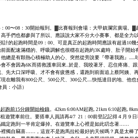
6：00〜08：30開始報到
。
▓
比賽報到會場：大甲鎮瀾宮廣場。
▓
丫高手們也都參與了所以、應該說大家不分大小賽事、都是全力
預計的起跑時間是09：00、可是真正的起跑時間應該有超過10幾
前面配速滿穩的、呼吸調解也很穩在起跑約3K處時、肚子開始
他總是有顆熱心積極助人的心、突然從旁說要『帶著我跑』....
不會因為6K而搭救護車回來..於是、我咬著牙、忍住疼痛、跟上榮
我、先大口深呼吸、才不會有疲憊感，還跑到前面追上蔡阿姨、
軍現在離我有800公尺、500公尺、300公尺....快抵達目的地
會員：小語）
)，起跑前15分鐘開始檢錄
。
42km 6:00AM起跑, 21km 6:10起跑, 8k
上租遊覽車前往。要搭車人員請再
4/7 21：00前登記
記得４月９日
馬鐵定跑到一半肯定爆掉。在遊覽車上心裡是如此叨念著
……
裡獨自竊喜……，這豈不是跑馬拉松最好的天候嗎？真是太棒了，