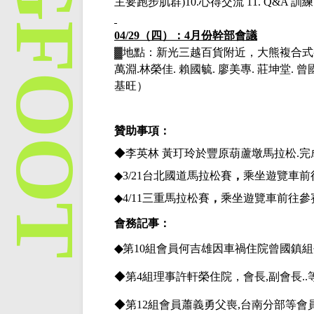
主要跑步肌群)10.心得交流 11. Q&A
04/29（四）：4月份幹部會議
▓地點：新光三越百貨附近，大熊複合式
萬淵.林榮佳. 賴國毓. 廖美專. 莊坤堂.
基旺）
贊助事項：
◆李英林 黃玎玲於豐原葫蘆墩馬拉松
.
◆
3/21
台北國道馬
拉松賽
，
乘坐遊覽車前
◆
4/11
三重馬
拉松賽
，
乘坐遊覽車前往參
會務記事：
◆
第
10組會員何吉雄因車禍住院曾國鎮
◆第
4組理事許軒榮住院，會長,副會長.
◆第
12組會員蕭義勇父喪,台南分部等會