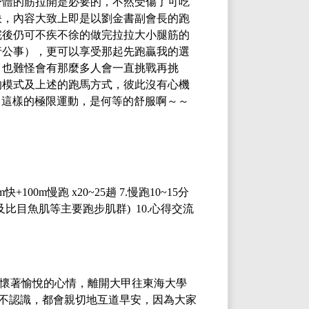
身體的筋拉開是必要的，不然受傷了可吃
訣，內容大致上即是以劉金書副會長的跑
完後仍可不疾不徐的做完拉拉大小腿筋的
行公事），更可以享受那起先跑贏我的選
！也難怪會有那麼多人會一直挑戰再挑
的模式及上述的跑馬方式，彼此沒有心機
！這樣的極限運動，是何等的舒服啊～～
快+100m慢跑 x20~25趟 7.慢跑10~15分
肌及比目魚肌等主要跑步肌群) 10.心得交流
懷著愉悅的心情，離開大甲往東海大學
認不認識，都會親切地互道早安，因為大家