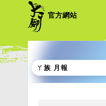
官方網站
ㄚ族 月報