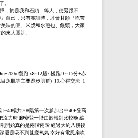
了。
的選擇，於是我和石頭…等人，便緊跟不
待』自己，只有團訓時，才會甘願『吃苦
甜美味的豆、米漿和水煎包、饅頭，大家
好的東大團訓。
0m+200m慢跑 x8~12趟7.慢跑10~15分+赤
比目魚肌等主要跑步肌群) 10.心得交流 1
1~40樓共708階
第一次參加台中
40F登高
扶把沒力時 腳變登一階由於報到比較晚 編
.) 剛開始真的是兩階兩階 經過大約八樓後
越深還是吸不到甚麼氧氣 幸好有電風扇吹