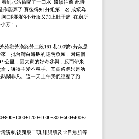
 看到水站偷喝了一口水 繼續往前 此時
是作罷算了 賽後得知 分組第二名 成績為
足 胸口悶悶的不舒服又加上肚子痛 在廁所
許小芳﹚。
芳苑鄉芳漢路芳二段161 巷100號)
芳苑是
游來一批台灣白海豚的聰明魚類，因這個
10.9公里，因大家的好奇參與，反而帶來
獎盃，讓得主愛不釋手。其實路跑只是活
是熱鬧非凡。這一天上午我們經歷了跑
+1000+1200+1000+800+600+400+2
四頭肌,髂筋束,後腿股二頭,腓腸肌及比目魚肌等