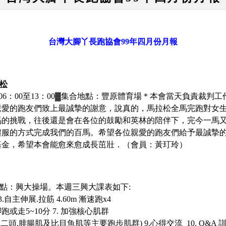
台灣大腳丫長跑協會
99年四月份月報
拉松
06
：
00至13
：
00
▓集合地點：豐原體育場＊本會當天負責裁判工
親愛的跑友們致上最誠摯的謝意，說真的，馬拉松全馬完跑對女
馬的挑戰，往後還是會在各位的鼓勵和英林的陪伴下，完今一馬
禮服的方式完成我們的百馬。希望各位親愛的跑友們給予最誠摯
基金，希望本會能愈來愈成長茁壯．
（會員
：黃玎玲）
合地點：興大操場。
本週三興大課表如下
:
.自主伸展.拉筋 4.60m 漸速跑x4
赤腳跑或走5~10分 7. 加強核心肌群
二頭,腓腸肌及比目魚肌等主要跑步肌群) 9.心得交流 10. Q&A