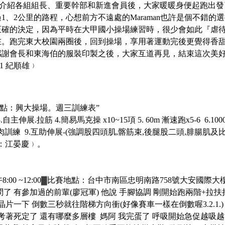
一介紹各組組長、重要幹部和新進會員後，大家暖暖身便起跑出發
、2公里的路程，心想前方不遠處的Maraman也許是個不錯
正確的決定，因為平時在大甲國小操場練習時，很少會如此『虐
在。跑完東大校園兩圈後，回到操場，享用著運動完後更覺得香
感謝會長和東海伯的服裝印製之後，大家互道再見，結束這次美
1 紀順雄﹚
合地點：興大操場。
週三訓練表
”
主伸展.拉筋 4.簡易馬克操 x10~15項 5. 60m 漸速跑x5-6 6.100
小肌肉訓練 9.互助伸展-(強調股四頭肌,髂筋束,後腿股二頭,腓腸肌及
：江晏慶﹚。
00 ~12:00
▓
比賽地點：台中市南區忠明南路
758號大安國際大樓
了 有參加過的前輩(廖冠軍) 他說 手腳協調 剛開始跑兩階+拉
刷晶片一下 倒數三秒就往階梯方向衝(好像賽車一樣在倒數喔3.2.1
考著死定了 還有哪麼多層樓 媽阿 我完蛋了 呼吸開始急促越吸