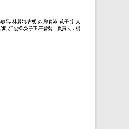
昌. 林麗娟.古明政. 鄭春沛. 黃子哲. 黃
、劉治昀.江協松.吳子正.王晉聲（負責人：楊