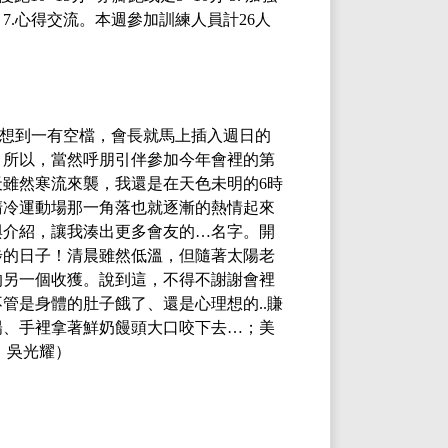
 7.心得交流。
本週參加訓練人員計
26人
想到一有空檔，會長就馬上插入週日的
！所以，當然呼朋引伴參加今年會裡的第
天雖然寒流來襲，我還是在天色未明的
6
時
清冷運動場那一角落也就逐漸的熱情起來
與介紹，讓我湊出更多會友的
…
名字。開
步的日子！清晨雖然低溫，但隨著太陽老
的另一個收獲。說到這，不得不謝謝會裡
不管是身體的肚子餓了、還是心理想的
..
賺
陽、手裡拿著鮮奶饅頭大口咬下去
…
；美
：吳光耀）