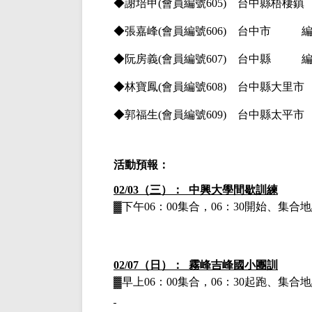
◆謝培甲
(
會員編號
605) 台中縣梧棲鎮
◆張嘉峰
(
會員編號
606) 台中市 編
◆阮房義
(
會員編號
607) 台中縣 編
◆林寶鳳
(
會員編號
608) 台中縣大里市
◆郭福生
(
會員編號
609) 台中縣太平市
活動預報：
02/03（三）： 中興大學間歇訓練
▓下午
06：00集合，06：30開始、集
02/07（日）： 霧峰吉峰國小團訓
▓早上
06：00集合，06：30起跑、