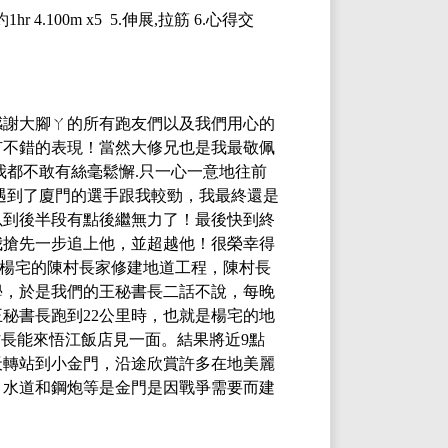
 4.100m x5 5.伸展,拉筋 6.心得交
感謝大腳ㄚ的所有跑友們以及我們用心的
有不錯的表現！當然大修兄也是我最敬佩
我都不敢有絲毫鬆懈.只一心一意地往前
時遇到了廈門的選手跟我較勁，我最終還是
以到後半段有點後繼無力了！最後快到終
我搶先一步追上他，並超越他！很榮幸得
到楊宅的陳村長家修建地道工程，陳村長
學，於是我們的王秘書長二話不說，每晚
秘書長跑到22公里時，也就是楊宅的地
長能來悟江飯店見一面。結果將近9點
天轉站到小金門，沿途欣賞許多在地美麗
、水道和鋼炮等是金門是因戰爭需要而建