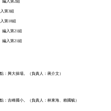
 編入第2組
入第3組
入第18組
 編入第21組
 編入第21組
合地點：興大操場。（負責人：蔣介文）
集合地點：吉峰國小。（負責人：林東海、賴國毓）