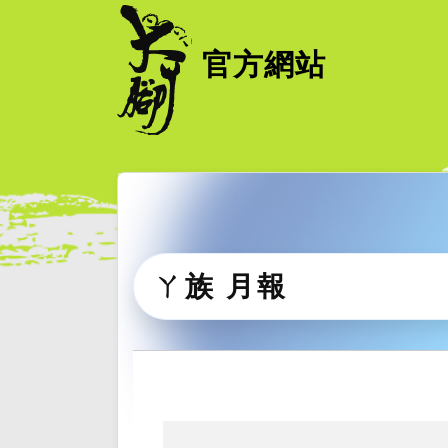
官方網站
ㄚ族 月報