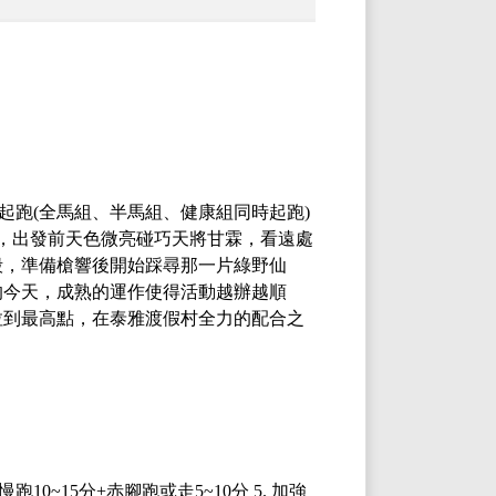
鳴槍起跑(全馬組、半馬組、健康組同時起跑)
，出發前天色微亮碰巧天將甘霖，看遠處
毅，準備槍響後開始踩尋那一片綠野仙
的今天，成熟的運作使得活動越辦越順
拉到最高點，在泰雅渡假村全力的配合之
10~15分+赤腳跑或走5~10分 5. 加強