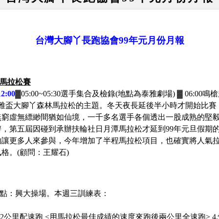
台灣大腳丫長跑協會
99年元月份月報
林馬拉松賽
2:00
▓
05:00~05:30選手集合及檢錄(地點為泰雅劇場)
▓
06:00
泰雅盃大腳丫森林馬拉松的主題。冬天夜長延後半小時才開始比賽
無窮虛無縹緲間猶如仙境，一千多名選手各個透出一股成熟的堅
辦，第五屆因碰到承辦扶輪社日月潭馬拉松才延到
99年元旦假期
夠讓更多人來參與，今年增加了半程馬拉松項目，也確實將人氣
格。(顧問：王耀石)
合地點：興大操場。
本週三訓練表
：
.12公里配速跑 <用馬拉松最佳成績的速度來跑後兩公里全速跑> 4.慢跑