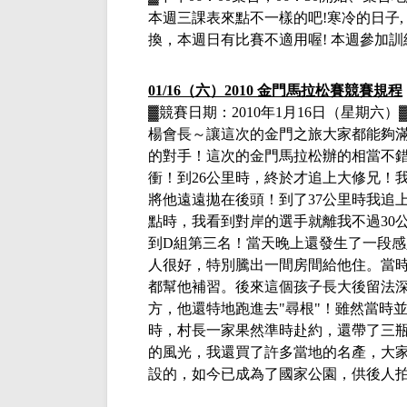
本週三課表來點不一樣的吧
!寒冷的日子, 
換，本週日有比賽不適用喔!
本週參加訓
01/16（六）2010 金門馬拉松賽競賽規程
▓
競賽日期：
2010年1月16日（星期六）
楊會長～讓這次的金門之旅大家都能夠
的對手！這次的金門馬拉松辦的相當不
衝！到26公里時，終於才追上大修兄！
將他遠遠拋在後頭！到了37公里時我追
點時，我看到對岸的選手就離我不過30
到D組第三名！當天晚上還發生了一段感
人很好，特別騰出一間房間給他住。當
都幫他補習。後來這個孩子長大後留法深
方，他還特地跑進去"尋根"！雖然當時
時，村長一家果然準時赴約，還帶了三
的風光，我還買了許多當地的名產，大
設的，如今已成為了國家公園，供後人