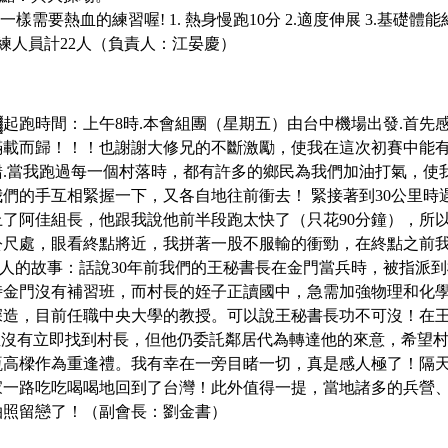
一樣需要熱血的練習喔! 1. 熱身慢跑10分 2.適度伸展 3.基礎體能約1hr
練人員計22人（負責人：江晏慶）
▓起跑時間：
上午8時.本會組團（星期五）由台中機場出發.
首先
滿載而歸！！！也謝謝大修兄的不斷激勵，使我在這次初賽中能
錯
.當我跑過每一個村落時，都有許多的鄉民為我們加油打氣，使
我們的手互相緊握一下，又各自地往前衝去！
緊接著到
30公里
上了阿佳組長，他跟我說他前半段跑太快了（只花90分鐘），所
公尺處，眼看終點將近，我拼著一股不服輸的衝勁，在終點之前
人的故事：話說30年前我們的王秘書長在金門當兵時，被指派
時金門沒有補習班，而村長的姪子正讀國中，急需加強物理和化
造，目前任職中央大學的教授。可以說王秘書長功不可沒！在王
並沒有立即找到村長，但他仍委託鄰居代為轉達他的來意，希望村
瓶高樑作為重逢禮。我有幸在一旁目睹一切，真是感人極了！隔
家一路吃吃喝喝地回到了台灣！此外值得一提，當地諸多的兵營
拍照留戀了！（副會長：劉金書）