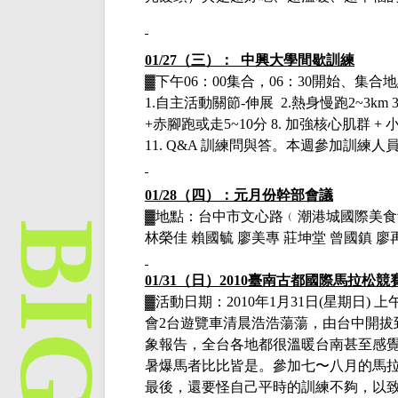
01/27（三）： 中興大學間歇訓練
▓下午
06：00集合，06：30開始、集
1.自主活動關節-伸展 2.熱身慢跑2~3km 3.自
+赤腳跑或走5~10分 8. 加強核心肌群 
11. Q&A 訓練問與答。
本週參加訓練人
01/28（四）：元月份幹部會議
▓地點：台中市文心路﹙潮港城國際美食
林榮佳 賴國毓 廖美專 莊坤堂 曾國鎮 
01/31（日）
2010臺南古都國際馬拉松競
▓活動日期：
2010
年
1
月
31
日
(
星期日
)
上
會
2台遊覽車清晨浩浩蕩蕩，由台中開
象報告，全台各地都很溫暖台南甚至感覺
暑爆馬者比比皆是。參加七〜八月的馬
最後，還要怪自己平時的訓練不夠，以致