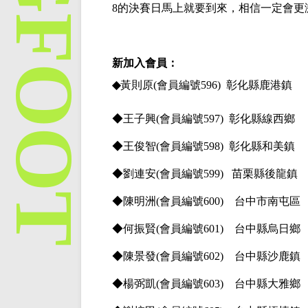
8的決賽日馬上就要到來，相信一定會更
新加入會員：
◆
黃則原
(會員編號596) 彰化縣鹿港鎮
◆王子興
(會員編號597) 彰化縣線西鄉
◆王俊智
(會員編號598) 彰化縣和美鎮
◆劉連安
(
會員編號
599) 苗栗縣後龍鎮
◆陳明洲
(
會員編號
600) 台中市南屯區
◆何振賢
(
會員編號
601) 台中縣烏日鄉
◆陳景發
(
會員編號
602) 台中縣沙鹿鎮
◆楊弼凱
(
會員編號
603) 台中縣大雅鄉