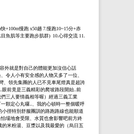
m快+100m慢跑 x50趟 7.慢跑10~15分+赤
目魚肌等主要跑步肌群) 10.心得交流 11.
容外就是對自己的體能更加沒信心話
過、令人小有安全感的人物又多了一位、
個彎、領先集團的人已不見車尾燈真是超誇
..眼前竟是三義精彩的爬坡路段開始..前
我們三人要情義相等喔）經過三義工業
下一顆定心丸囉..、我的心頓時一整個暖呼
山上的小徑特別舒服團訓的路跑路線也能順道
恐怕場地會受限、水質也會影響吧前方終
騰的米粉湯、豆漿以及我最愛的（烏日五