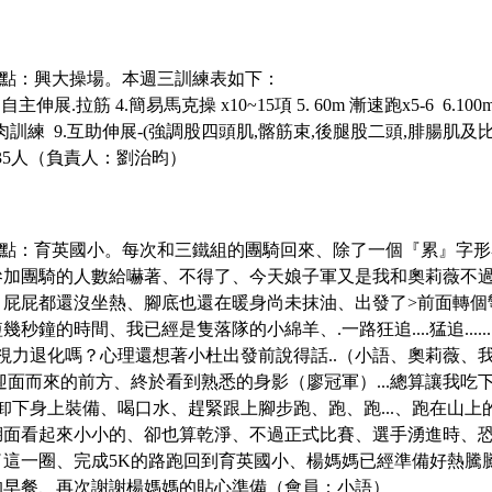
合地點：興大操場。
本週三訓練表如下
：
主伸展.拉筋 4.簡易馬克操 x10~15項 5. 60m 漸速跑x5-6 6.100
小肌肉訓練 9.互助伸展-(強調股四頭肌,髂筋束,後腿股二頭,腓腸肌及比
35人（負責人：劉治昀）
合地點：育英國小。
每次和三鐵組的團騎回來、除了一個『累』字形
參加團騎的人數給嚇著、不得了、今天娘子軍又是我和奧莉薇不
、屁屁都還沒坐熱、腳底也還在暖身尚未抹油、出發了
>前面轉
的時間、我已經是隻落隊的小綿羊、.一路狂追....猛追......
的視力退化嗎？心理還想著小杜出發前說得話..（小語、奧莉薇、
行駛迎面而來的前方、終於看到熟悉的身影（廖冠軍）...總算讓我吃
8點卸下身上裝備、喝口水、趕緊跟上腳步跑、跑、跑...、跑在
湖面看起來小小的、卻也算乾淨、不過正式比賽、選手湧進時、
這一圈、完成5K的路跑回到育英國小、楊媽媽已經準備好熱騰
的早餐、再次謝謝楊媽媽的貼心準備
（會員：小語）