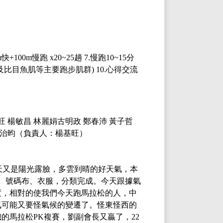
快+100m慢跑 x20~25趟 7.慢跑10~15分
肌及比目魚肌等主要跑步肌群) 10.心得交流
振旺 楊敏昌 林麗娟古明政 鄭春沛 黃子哲
劉治昀
（負責人：楊基旺）
天又是陽光露臉，多雲到晴的好天氣，本
、號碼布、衣服，分類完成。今天跟據氣
度，相對的使我們今天跑馬拉松的人，中
氣可能又要怪氣候的變遷了。怪東怪西的
馬拉松PK複賽，劉副會長又贏了，22