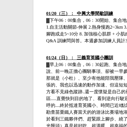
01/20（三）： 中興大學間歇訓練
▓下午
06：00集合，06：30開始、集
1.自主活動關節-伸展 2.熱身慢跑2~3km 3.自
腳跑或走5~10分 8. 加強核心肌群 + 
Q&A 訓練問與答。
本週參加訓練人員計
01/24（日）： 三義育英國小團訓
▓早上
06：00集合，06：30起跑、集
說、前一晚正擔心團騎事項、卻被一早
那就是（小杜）、至少有他能陪我壓隊
張的、我也以迅速的動作加速、但這短短幾秒鐘
方看不見綠色蹤跡..還一度懷疑是自己
區.....直覺快到目的地了、看到逆向
呼的....終於抵達育英國小、時間已近
勘查苗栗鐵人賽當天的的游泳比賽場地
於看到三鐵夥伴們、趕緊跟上腳步、繞了
光饅頭）真是超好吃、超溫暖、超幸福