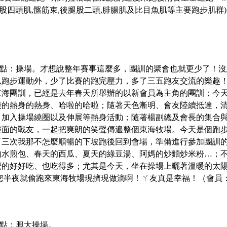
強調股四頭肌,髂筋束,後腿股二頭,腓腸肌及比目魚肌等主要跑步肌群)
地點：操場。
才想說整年賽事這麼多，團訓的聚會也就更少了！沒
以跑步運動外，少了比賽的跑完壓力，多了三五跑友交流的樂趣
東海團訓，已經是去年春天所舉辦的以新會員為主角的團訓；今
簇的熱身的熱身、哈啦的哈啦；隨著天色漸明、會友陸續抵達，
，加入操場繞圈以及伸展等熱身活動；隨著楊副總及會長的集合
碰面的戰友，一起把爽朗的笑聲傳遍整個東海牧場。今天是個跑
了三次我那不怎麼順暢的下坡跑後回到會場，準備進行參加團訓
的水煎包、春天的西瓜、夏天的綠豆湯、阿媽的炒麵炒米粉
…
；
覺的好好吃、也吃得多；尤其是今天，坐在操場上曬著溫暖的太
您半夜就偷跑來東海牧場現擠現做滴啊！ㄚ友真是幸福！
（會員
合地點：興大操場。