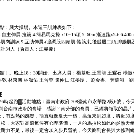
合地點：興大操場。
本週三訓練表如下
：
主伸展.拉筋 4.簡易馬克操 x10~15項 5. 60m 漸速跑x5-6 6.400m
+ 小肌肉訓練 9.互助伸展-(強調股四頭肌,髂筋束,後腿股二頭,腓腸
員計
34人（負責人：江晏慶）
館﹚。晚上
18：30開始。
出席人員：楊基旺
.王雲龍 王耀石 楊
廖再乾 林東海 林潔佑 王晉聲 陳仲仁 江晏慶 、劉金書、黃萬淵、
賽
午
6
時起跑▓活動地點：臺南市政府
708
臺南市永華路
2
段
6
號，
今
拔到台南市政府的會場，感謝ㄚ南分部的會員，已經將領取的晶片
，有點熱的感覺，簡直就像夏天一樣，高溫來到29度，將近30
拉松，大家對高溫氣候有心理準備，一月的馬拉松如此的炎熱天
耐力不足，最後一定會加入步兵營的，今天劉副會長與大修副總的