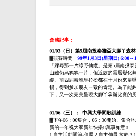
會務記事：
01/03（日）
第
5屆南投泰雅盃大腳丫森
▓
競賽時間：
99年1月3日(星期日) 6:00～1
「踩尋那一片綠野仙縱」是第
5屆南投
山雖仍烏鴉鴉ㄧ片，但近處的雲層變化
縱。前四屆
泰雅馬拉松
都在十月份來舉
暢，得到參加朋友ㄧ致的肯定。為了能
下，又一次完美呈現大腳丫承辦比賽的風
01/06（三）： 中興大學間歇訓練
▓下午
06：00集合，06：30開始、集
新的一年祝大家新年快樂
!!萬事如意!!
1.自主活動關節-伸展 2.自主伸展.拉筋 3