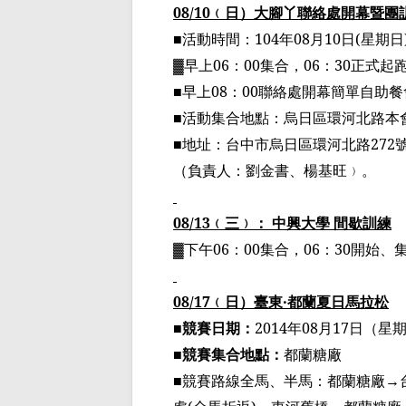
08/10
﹙
日
）
大腳丫聯絡處開幕
暨團
■
活動時間：
104
年
08
月
10
日
(
星期日
▓
早上
06
：
00
集合，
06
：
30
正式起
■早上
08
：
00
聯絡處開幕簡單自助餐
■
活動集合地點：烏日區環河北路本
■
地址：台中市烏日區環河北路
272
（
負責人：劉金書、楊基旺
﹚
。
08/13
﹙
三
﹚
： 中興大學 間歇訓練
▓
下午
06
：
00
集合，
06
：
30
開始、
08/17
﹙
日
）
臺
東
‧
都蘭夏日馬拉松
■競賽日期：
2014
年
08
月
17
日（星
■競賽集合地點：
都蘭糖廠
■競賽路線全馬、
半馬
：都蘭糖廠
→