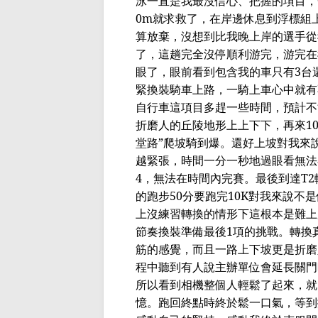
泳一直是我最沒信心、把握的項目，
0m
就求救了，在岸邊休息到浮標組
算放棄，沒想到比我
晚上岸
的選手從
了，這趟完全沒停順利
游
完，
游
完在
眼了，眼前看到包含我的車只有
3
台
緊換裝騎車上路，
一
騎上車心中就有
自行車這項目多趕一些時間，預計不
折磨人的丘陵地形上上下下，再來
1
堂路
”
爬坡騎到
爆。還好上坡對我來
越緊張，時間一分一秒地過眼看無法
4
，無法在時間內完賽。最後到達
T2
的跑步
50
分要跑完
10K
對我來說不是
上沒練習轉換的情形下這根本是難上
節奏換裝準備最後
1
項的挑戰。轉換
筋的感覺，而且一路上下坡更是折磨
程中聽到有人說主辦單位會延長關門
所以看到相機整個人輕鬆了起來，就
憶。跑回終點時終於
鬆
一口氣，等到