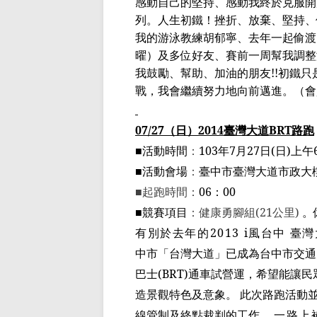
感動自己的堅持、感動我終於克服開
列。
人生初鐵
！挫折、放棄、堅持、
我的游泳教練胡郁寧、去年一起偷渡
曜）及多位好友、賽
前一周幫我
調整
我鼓勵、幫助、加油的朋友
!!
初鐵只
戰，我會繼續努力地向前邁進。
（
會
07/27
（日）
2014
臺灣大道
BRT
路跑
■
活動時間
：
103
年
7
月
27
日
(
日
)
上午
■
活動會場
：
臺
中市臺灣大道市政大
■
起跑時間：
06
：
00
■
競賽項目
：
健康勇腳組
(21
公里
)
。
有別於去年的
2013 i
風台中 臺
中市「台灣大道」已成為台中市交通
巴士
(BRT)
通車試營運，希望能讓民
造景觀特色及意象。 此次路跑活動
線管制及終點裁判的工作，
一路上