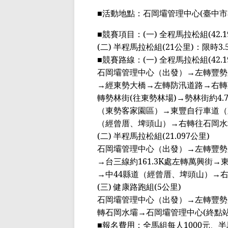
■
活動地點：石岡壩管理中心
(
臺
中市
■
競賽項目：
(
一
)
全程馬拉松組
(42.
(
二
)
半程馬拉松組
(21
公里
)
：限時
3.
■
競賽路線：
(
一
)
全程馬拉松組
(42.
石岡壩管理中心（出發）
→
左轉豐勢
→
經東勢大橋
→
左轉防汛道路
→
右轉
轉勢林街
(
往東勢林場
)→
勢林街約
4.
（東勢客家園區）
→
東豐自行車道（
（經曾
厝
、埤頭山）
→
右轉往
石岡水
(
二
)
半程馬拉松組
(21.097
公里
)
石岡壩管理中心（出發）
→
左轉豐勢
→
台三線約
161.3K
處左轉萬興街
→
→
中
44
縣道（經曾
厝
、埤頭山）
→
(
三
)
健康路跑組
(5
公里
)
石岡壩管理中心（出發）
→
左轉豐勢
轉石岡水壩
→
石岡壩管理中心
(
終點
■
報名費用：
全馬組每人
1000
元、
半