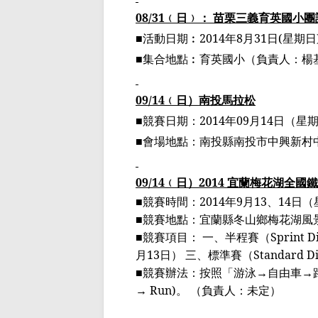
08/31
﹙
日
﹚
： 苗栗三義育英國小團
■活動日期
︰
2014
年
8
月
31
日
(
星期日
■集合地點
︰
育英國小
（
負責人：楊
09/14
﹙
日
）
南投
馬拉松
■競賽日期：
2014
年
09
月
14
日（星
■會場地點：南投縣南投市中興新村
09/14
﹙
日
）
2014
宜蘭梅花湖全國鐵
■競賽時間：
2014
年
9
月
13
、
14
日（
■競賽地點：宜蘭縣冬山鄉梅花湖風
■競賽項目： 一、
半程賽
（
Sprint D
月
13
日） 三、標準賽（
Standard Di
■競賽辦法：按照「游泳
→
自由車
→
→ Run)
。
（
負責人：未定
）