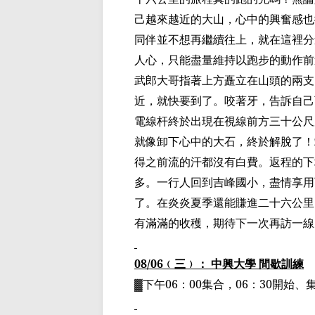
己越來越近的大山，心中的興奮感也
同伴並不想再繼續往上，就在這裡分
人心，只能盡量維持以跑步的動作前
武郎大哥指著上方矗立在山頭的兩支
近，就快要到了。咬著牙，告訴自己
電線杆終於出現在視線前方三十公尺
就像卸下心中的大石，終於解脫了！
得之前流
的汗都沒有
白費。返程的下
多。
一
行人回到吉峰國小，盡情享用
了。在炎炎夏季還能賺進二十六公里
有滿滿的收穫，期待下一次再訪一線
08/06
﹙
三
﹚
： 中興大學 間歇訓練
▓
下午
06
：
00
集合，
06
：
30
開始、