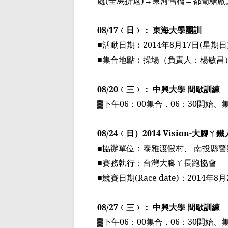
處
(
全馬折返
)→
東河舊橋
→
都蘭糖廠
08/17
﹙
日
﹚
： 東海大學團訓
■活動日期
︰
2014
年
8
月
17
日
(
星期日
■集合地點
︰
操場
（
負責人：楊敏昌
08/20
﹙
三
﹚
： 中興大學 間歇訓練
▓
下午
06
：
00
集合，
06
：
30
開始、
08
/24
﹙
日
）
2014 Vision-
大腳
ㄚ
鐵
■協辦單位：泰雅渡假村、 南投縣
■賽
務
執行：台灣大腳
ㄚ
長跑協會
■競賽日期
(Race date)
：
2014
年
8
月
08/27
﹙
三
﹚
： 中興大學 間歇訓練
▓
下午
06
：
00
集合，
06
：
30
開始、