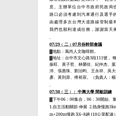
意。主辦單位台中市政府民政局
路口必須考慮到汽車通行及選手
由處理多次台灣大道路線管制最
我們也順利達成任務，謝謝當天
07/29
﹙
二
﹚
07
月份幹部會議
▓
地點：風尚人文咖啡館。
▓
地址：台中市文心路
3
段
111
號 。
振旺、黃子哲、林榮佳、紀仲杰、葉
沛、張惠珠、劉治昀、王永祥、吳大
彥、黃則原、傅裕宸
。
（
負責人：楊
07/30
﹙
三
﹚
： 中興大學 間歇訓練
▓
下午
06
：
00
集合，
06
：
30
開始、
1.
自主活動關節
-
伸展
2.
熱身慢跑
3k
m+200m
慢跑
X6~8
趟
(10
公里配速