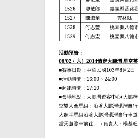
1526
廖敏郎
嘉義縣番路
1527
陳淑華
雲林縣
1528
何志豐
桃園縣八德
1529
何志宏
桃園縣八德
活動預告：
08/02
﹙
六
）
2014
情定大鵬灣
星空英
■賽事日期：中華民國
103
年
8
月
2
日
■活動時間：
16:00 ~ 24:00
■起跑時間：
17:10
■會場地點：大鵬灣遊客中心
(
大鵬灣
空雙人全馬組：沿著
大鵬灣環灣自行
人
超半馬組
沿著
大鵬灣環灣自行
車道
當天遊覽車前往。
（
負責人：楊基旺