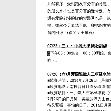
井然有序，
受到跑友百分
百的肯定，
的朋友水準也是百分百的受肯定。有
還有愛跑部慢跑隊的變裝秀也是一絕
揚。雖然今天氣溫不低，卻
把跑友的
麗的回憶！
(
顧問：王耀石
)
07/23
﹙
三
﹚
： 中興大學 間歇訓練
▓
下午
06
：
00
集合，
06
：
30
開始、
昀
﹚
。
07/26
（
六
)
月潭國際鐵人
三項暨
水陸
■
競賽時間：
2014
年
7
月
26
日（星期
■
競賽地點：南投縣日月潭及環潭道
■
競賽項目：一、鐵人三項標準賽（
7
月
26
日的日月潭，美麗的湖光山色
待又緊張、害怕的日子。
2014
日月