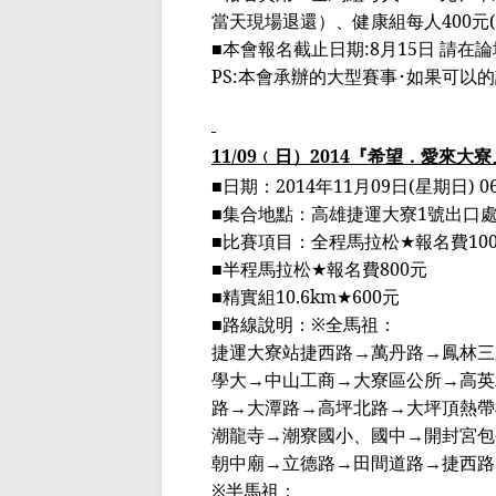
當天現場退還）、健康組每人
400
元
(
■
本會報名截止日期
:8
月
15
日 請在
PS:
本會承辦的大型賽事･如果可以
11/09
﹙
日
）
2014
『希望．愛來大寮
■日期：
2014
年
11
月
09
日
(
星期日
) 0
■集合地點：高雄捷運大寮
1
號出口
■
比賽項目：全程馬拉松
★
報名費
10
■
半程馬拉松
★
報名費
800
元
■
精實組
10.6km★600
元
■
路線說明：※全馬祖：
捷運
大寮站捷西路
→
萬丹路
→
鳳林三
學大
→
中山工商
→
大寮區公所
→
高英
路
→
大潭路
→
高坪北路
→
大坪頂熱帶
潮龍寺
→
潮寮國小、國中
→
開封宮包
朝中廟
→
立德路
→
田間道路
→
捷西路
※半馬祖：