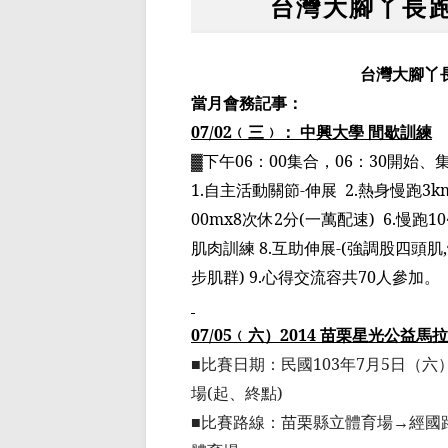
台灣大腳丫長跑
台灣大腳丫
當月會務記事：
07/02
﹙
三
﹚
： 中興大學 間歇訓練
▓
下午
06
：
00
集合，
06
：
30
開始、
1.
自主活動關節
-
伸展
2.
熱身慢跑
3km
00mx8
次休
2
分
(
一萬配速
)
6.
慢跑
10
肌肉訓練
8.
互助伸展
-(
強調股四頭肌
,
步肌群
) 9.
心得交流容
共
70
人參加。
07/05
﹙
六
）
2014
苗栗星光公益馬拉
■比賽日期：民國
103
年
7
月
5
日（六
場
(
起、終點
)
■比賽路線：苗栗縣立體育場
→
經國