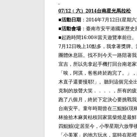
07/12
﹙
六
）
2014
台南星光馬拉松
■活動日期
：
2014
年
7
月
12
日
(
星期六
■活動會場
：
臺
南市安平港國家歷史
■起跑時間
16:00
※當天遊覽車前往。
7
月
12
日晚上
10
點多，我拿著獎牌、
團體休息區。找不到今天一路陪著我
宜吉，所以先拿起手機打回台南老家
「唉，阿淇，爸爸終於跑完了。」，
木直子還要慢耶
!
」。聽到這個完全
克制的放聲大笑．．．．，所有的疲
跑了八個月，終於下定決心要挑戰我
台南安平。童年時期曾在三
鯤鯓
(
現
林撿拾木麻黃枯枝回家
當柴燒是
最鮮
四
鯤鯓
)
定居至今，小學星期六放學
「小美軍」的地方玩水，當時在那裡