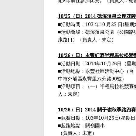
組
8
隊前往參加比賽。
（
負責人：楊
10/25
（日）
2014
礁溪溫泉
盃
櫻花陵
■
活動時間：
103
年
10
月
25
日
(
星期
■
活動會場：礁溪溫泉公園
（
公園路
康路口
）
（
負責人：未定
）
10/26
﹙
日
）
永豐
紅酒半程
馬拉松
變
■活動日期：
2014
年
10
月
26
日（星
■活動地點：永豐社區活動中心
（
台
中市外埔區永豐里六分路
90
號
）
■活動項目：（一）半程馬拉松競賽
人：未定
）
10/26
﹙
日
）
2014
關子嶺秋季路跑賽
■
競賽日期：
103
年
10
月
26
日
(
星期日
■
起跑地點：
關嶺國小
（
負責人：未定
）