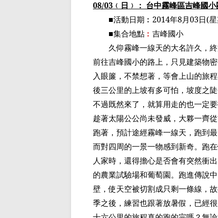
08/03
﹙
日
﹚
： 台中
霧峰區吉峰
國小
■活動日期
︰
2014
年
8
月
03
日
(
星
■集合地點
︰
吉峰國小
久仰霧峰一線天的大名許久，終
前往吉峰國小的路上，只見建築物密
入眼簾，不禁想著，等會上山的旅程
後
三公里的上坡有多可怕，坡度之陡
不過既然來了，就算用走的也一定要
趁著太陽公公尚未發威，大夥一齊從
跑著
，預計途經霧峰一線天，跑到最
而對四周的一景
一
物感到新奇。跑在
人家時，還得擔心是否會有突然
衝
出
的農業試驗場和葡萄園。跑進傳說中
壁，使天空被切割成只剩一條線，
故
季之後，練習也跟著放暑假，已經很
十六公里的旅程真的跑
的完嗎
？無論