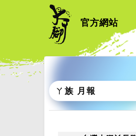
官方網站
ㄚ族 月報