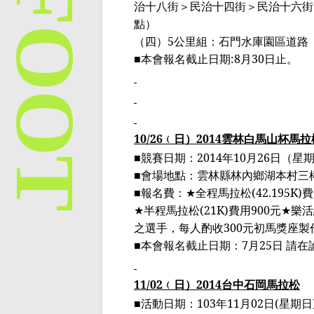
治十八街＞民治十四街＞民治十六街
點）
（四）
5
公里組：石門水庫園區道路
■
本會報名截止日期
:8
月
30
日止。
10/26
﹙
日
）
2014
雲林
白馬山杯馬拉
■
競賽日期：
2014
年
10
月
26
日（星
■
會場地點：雲林縣林內鄉湖本村三
■
報名費：
★
全程馬拉松
(42.195K)
費
★
半程馬拉松
(21K)
費用
900
元
★
樂活
之選手，每人酌收
300
元
初馬獎
座製
■
本會報名截止日期：
7
月
25
日 請
11/02
﹙
日
）
2014
台中石岡馬拉松
■
活動日期：
103
年
11
月
02
日
(
星期日