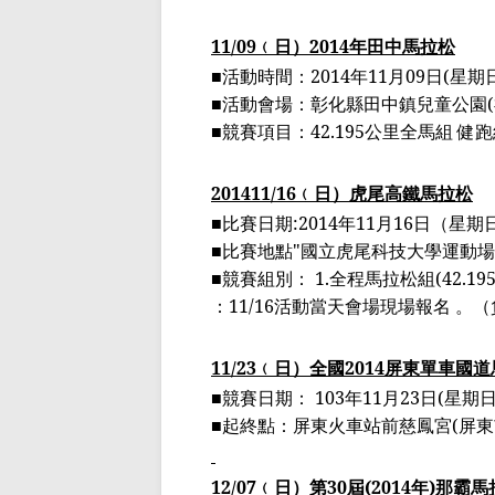
11/09
﹙
日
）
2014
年田中馬拉松
■活動時間：
2014
年
11
月
09
日
(
星期
■活動會場：彰化縣田中鎮兒童公園
(
■競賽項目：
42.195
公里全馬組
健跑
201411/16
﹙
日
）
虎尾高鐵馬拉松
■比賽日期
:2014
年
11
月
16
日（星期
■比賽地點
"
國立虎尾科技大學運動場
■競賽組別：
1.
全程馬拉松組
(42.19
：
11/16
活動當天會場現場報名
。
（
11/23
﹙
日
）
全國
2014
屏東單車國道
■
競賽日期：
103
年
11
月
23
日
(
星期
■
起終點：屏東火車
站前慈鳳宮
(
屏東
12/07
﹙
日
）
第
30
屆
(2014
年
)
那霸馬