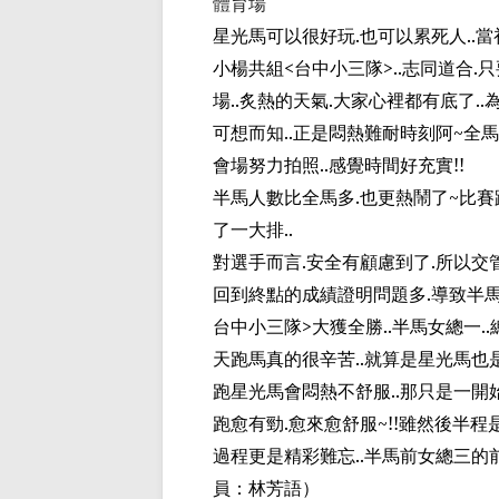
體育場
星光馬可以很好玩
.
也可以累死人
..
當
小楊共組
<
台中小三隊
>..
志同道合
.
只
場
..
炙熱的天氣
.
大家心裡都有底了
..
可想而知
..
正是悶熱難耐時刻阿
~
全馬
會場努力拍照
..
感覺時間好充實
!!
半馬人數
比全馬多
.
也更熱鬧了
~
比賽
了一大排
..
對選手而言
.
安全有顧慮到了
.
所以交
回到終點的成績證明問題多
.
導致半
台中小三隊
>
大獲全勝
..
半馬女
總
一
..
天跑馬真的很辛苦
..
就算是星光馬也
跑星光馬會悶熱不舒服
..
那只是一開
跑愈有勁
.
愈來愈舒服
~!!
雖然後半程
過程更是精彩難忘
..
半馬前
女總三的
員：林芳語
）