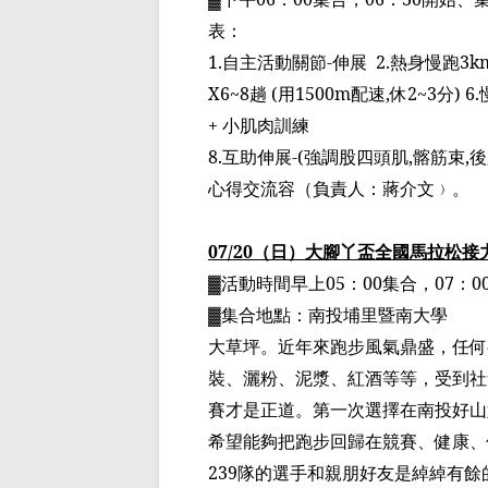
表：
1.
自主活動關節
-
伸展
2.
熱身慢跑
3km
X6~8
趟
(
用
1500m
配速
,
休
2~3
分
) 6.
+
小肌肉訓練
8.
互助伸展
-(
強調股四頭肌
,
髂筋束
,
後
心得交流容
（
負責人：蔣介文
﹚
。
07/20
（日）大腳丫
盃
全國馬拉松接
▓
活動時間早上
05
：
00
集合，
07
：
0
▓
集合地點：南投埔里暨南大學
大草坪。近年來跑步風氣鼎盛，任何
裝、
灑粉
、泥漿、紅酒等等，受到社
賽才是正道。第一次選擇在南投好山
希望能夠把跑步回歸在競賽、健康、
239
隊的選手和親朋好友是綽綽有餘