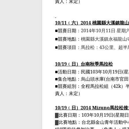
責人：未定
）
10/11
﹙
六
）
2014
桃園縣大溪鎮龍山
■競賽日期
：
2014
年
10
月
11
日 星期
■競賽地點
：桃園縣大溪鎮永福龍山
■競賽項目
：馬拉松：
43
公里、
超半
10/19
﹙
日
）
台南秋季馬拉松
■活動日期：民國
103
年
10
月
19
日
(
星
■集合地點：烏山頭水庫
(
台南市官田
■競賽組別：全程馬拉松組（
42k
）
責人：未定
）
10/19
﹙
日
）
2014 Mizuno
馬拉松接
▓
比賽日期：
103
年
10
月
19
日
(
星期日
▓
比賽地點：台北縣金山青年活動中