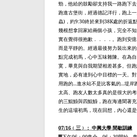
勁，他給的鼓勵卻支持我
一
路跑下去
跑進古堡街，經過德記洋行，跑上一
蟲
)
，約
9:30
終於來到
38K
處的折返
幾根想拿回家給兩個小孩，完全不知
實在覺得很抱歉．．．．。跑到安億
而是平靜的。經過最後
努力裝
出來的
點
完成初馬
，心中五味雜陳。在為自
寞，畢竟與自我期望相差甚多。但跑
實地，必有達到心中目標的一天。對
用跑的
...
進水站不是比客氣的
...
堤岸
太高、跑友人數太多真的是很大的考
的三
鯤鯓
與四
鯤鯓
，跑在
海邊聞
著充
生的這
場初馬
，現在回想，內心還是
07/16
﹙
三
﹚
： 中興大學 間歇訓練
▓
下午
06
：
00
集合，
06
：
30
開始、