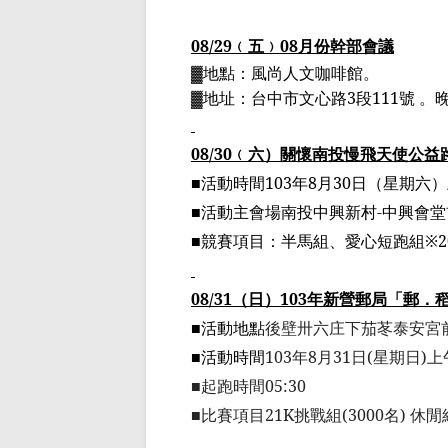
08/29
﹙
五
﹚
08
月份幹部會議
▓
地點：風尚人文咖啡館。
▓
地址：台中市文心路
3
段
111
號 。
08/30
﹙
六
）
關懷南投慢飛天使公益
■活動時間
103
年
8
月
30
日
（星期六）
■活動主會場南投中興新村
-
中興會堂
■競賽項目：
半馬組
、愛心短跑組※
2
08/31
（日）
103
年新營郵局「郵．
■
活動地點
後
壁卅六庄
下茄
苳
泰安宮
■
活動時間
103
年
8
月
31
日
(
星期日
)
上
■起跑時間
05:30
■
比賽項目
21K
挑戰組
(3000
名
)
休閒