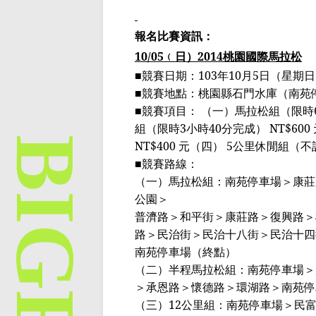
報名比賽資訊：
10/05
﹙
日
）
2014
桃園國際馬拉松
■競賽日期：
103
年
10
月
5
日（星期日
■競賽地點：桃園縣石門水庫（南苑
■競賽項目： （一）馬拉松組（限時
組（限時
3
小時
40
分完成）
NT$600
NT$400
元（四）
5
公里休閒組（不
■
競賽路線：
（一）馬拉松組：南苑停車場＞康莊
公園＞
普濟路＞和平街＞康莊路＞復興路＞
路＞民治街＞民治十八街＞民治十四
南苑停車場（終點）
（二）半程馬拉松組：南苑停車場＞
＞
承恩路
＞懷德路＞環湖路＞南苑停
（三）
12
公里組：南苑停車場＞民