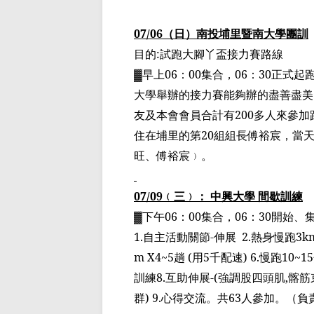
07/06
（日）南投埔里暨南大學團
訓
目的
:
試跑大腳丫
盃
接力賽路線
▓
早上
06
：
00
集合，
06
：
30
正式起
大學舉辦的接力賽能夠辦的盡善盡美
友及
本會會員合計有
200
多人來參加
住在埔里的第
20
組組長傅裕宸，當
旺、傅裕宸
﹚
。
07/09
﹙
三
﹚
： 中興大學 間歇訓練
▓
下午
06
：
00
集合，
06
：
30
開始、
1.
自主活動關節
-
伸展
2.
熱身慢跑
3km
m X4~5
趟
(
用
5
千配速
) 6.
慢跑
10~15
訓練
8.
互助伸展
-(
強調股四頭肌
,
髂筋
群
) 9.
心得交流。
共
63
人參加。
（
負