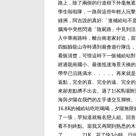
路上，除了兩側的
行道樹下外毫無
遮
學生啦啦隊，一路與這些年輕人玩擊
綠洲，
阿吉說的真
好
:
「進補給站不
腦海中突然閃過「
陰屍路
」中見到活
入中華南路時，離台南老家好近，當
四
鯤鯓龍山寺時遇到
廟會遊行隊伍，
看個
清楚，
可惜這時下一個補給站對
經過龍崗國小、最後抵達海景天橋的
帶早已沿路滴水．．．．。再來就是
返點，完全的直、完全的遠、完全的
來卻差點擠不出去。過了
15K
馬場附
海與夕陽在我們的左手邊交互輝映。
16.8K
的補給站吃吃喝喝，夕陽無限
了一張，早知道就報名戀人組。回首
看不到終點。當我又再聞到熟悉的木
了．．．．
21K
，花了快
3
小時，日