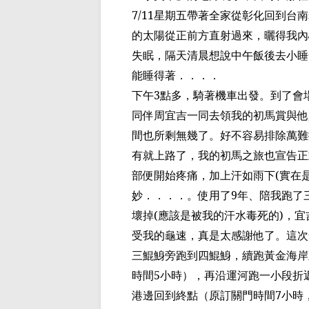
7/11
星期五帶著全家從彰化回到台南
的太陽從正前方直射過來，
曬
得我內
失眠，隔天清晨想說中午飯後去小睡
能睡得著．．．．
下午
3
點多，騎著機車出發。到了會
同伴周宜吉一同去領我的初馬賞與他
間也所剩無幾了。好不容易排除萬難
有
就上路了，我的初馬之旅也宣告正
部便開始
疼痛，
加上汗如雨下
(
實在
妙．．．．。使用了
9
年、陪我跑了
壞掉
(
應該是被我的汗水毒死的
)
，
宜
受我的龜速，真是太感謝他了。這次
三
鯤鯓旁跑
到四
鯤鯓
，
續跑黃金
海岸
時間
5
小時），再沿運河跑一小段折
港邊回到終點（原訂關門時間
7
小時