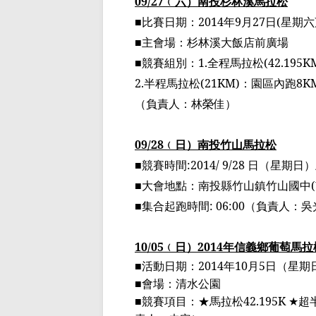
09/27
﹙
六
）
南投
杉林溪馬拉松
■比賽日期：
2014
年
9
月
27
日
(
星期六
■主會場：杉林溪大飯店前廣場
■競賽組別：
1.
全程馬拉松
(42.195K
2.
半程馬拉松
(21KM)
：園區內跑
8K
（
負責人：林榮佳
）
09/28
﹙
日
）
南投竹山馬拉松
■競賽時間
:2014/ 9/28
日（星期日）
■大會地點：南投縣竹山鎮竹山國中
(
■集合起跑時間
: 06:00
（
負責人：吳
10/05
﹙
日
）
2014
年信義鄉葡萄馬拉
■
活動日期：
2014
年
10
月
5
日（星期
■
會場：清水公園
■競賽項目：★馬拉松
42.195K ★
超