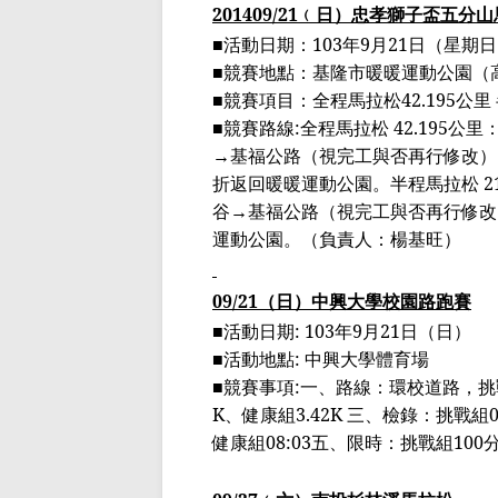
2014
09/21
﹙
日
）
忠孝獅子
盃
五分山
■活動日期：
103
年
9
月
21
日（星期日
■競賽地點：基隆市暖暖運動公園（
■競賽項目：全程馬拉松
42.195
公里
■競賽路線
:
全程馬拉松
42.195
公里
→
基福公路
（視完工與否再行修改）
折返回暖
暖
運動公園。半程馬拉松
2
谷
→
基福公路
（視完工與否再行修改
運動公園。
（
負責人：楊基旺
）
09/21
（日）中興大學校園路跑賽
■
活動日期
:
103
年
9
月
21
日（日）
■
活動地點
:
中興大學體育場
■
競賽事項
:
一、路線：環校道路，挑
K
、健康組
3.42K
三、檢錄：挑戰組
健康組
08:03
五
、限時：挑戰組
100