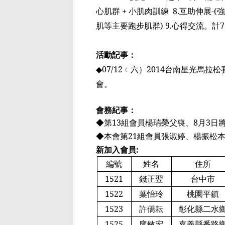
心肌群
+
小肌肉訓練
8.
互助伸展
-(
強
肌等主要跑步肌群
) 9.
心得交流。計
7
活動記事：
◆
07/12
﹙
六
）
2014
台南星光馬拉松
會。
會務紀事：
◆第
13
組會員楊瑞榮父喪、
8
月
3
日
◆本會第
21
組會員張淑婷、楊振松
新加入會員
:
編號
姓名
住所
1521
錢正翌
台中市
1522
葉怡玲
桃園平鎮
1523
許僑耘
彰化縣二水
1525
廖敏宏
嘉義縣番路