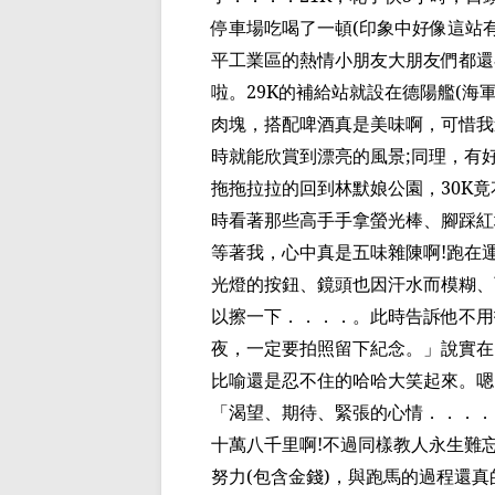
停車場吃喝了一頓
(
印象中好像這站
平工業區的熱情小朋友大朋友們都還
啦。
29K
的補給站就
設在德陽艦
(
海
肉塊，搭配啤酒真是美味啊，可惜我
時就能欣賞到漂亮的風景
;
同理，有
拖拖拉拉的回到林默娘公園，
30K
竟
時看著那些高手
手
拿螢光棒、
腳踩紅
等著我，心中真是五味
雜陳啊
!
跑在
光燈的按鈕、鏡頭也因汗水而模糊、
以擦一下．．．．。此時告訴他不用
夜，一定要拍照留下紀念。」說實在
比喻還是忍不住的哈哈大笑起來。嗯
「渴望、期待、緊張的心情．．．．
十萬八千里啊
!
不過同樣教人永生難
努力
(
包含金錢
)
，與跑馬的過程還真