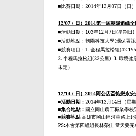
■比賽日期：
2014
年
12
月
07
日（日）
12/07
﹙
日
）
2014
第一屆
朝陽追峰全
■活動日期：
103
年
12
月
7
日
(
星期日
)
■活動地點：朝陽科技大學
(
環保署認
■競賽項目：
1.
全程馬拉松組
(42.19
2.
半程馬拉松組
(22
公里
)
3.
環境健
未定
）
12/14
﹙
日
）
2014
阿公店
盃惦戀
永安
■活動日期：
2014
年
12
月
14
日（星
■集合地點：
國立岡山農工職業學校
■競賽地點
高雄市岡山區河華路上起
PS:
本會第四
組
組長林榮佳 當天要完