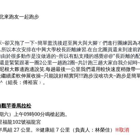
北
來跑友一起
跑步
床
~
卻又拖了一下
~
簡單盥洗後趕至興大與大腳
ㄚ
們進行團練因為
.
所以本次安排在中興大學校長距離練習
.
在台北團員還未
到達前
練由於很多動作是沒做過的
~
所以
有點支殘的
感覺
@@"
長距離的
還是緊緊跟著一圈
2
公里一趟跑
2
圈
~
共計跑三趟大家自我介紹時
尼根大夥邊跑
邊說笑
.
每趟最後一公里我們還用較快速度稍微帶
後繼續柔軟伸展收操
~
只能說好
精實阿
!!!
跑步沒啥功夫
~
跑步是簡
^
（組長：傅裕宸
﹚
。
海觀
芉香馬拉松
期六）上午
09
時
00
分鳴槍起跑。
里福龍
102
號福龍宮
半馬組
27
公里。
※
健康組
7
公里
（
負責人：林榮佳
）
※取消