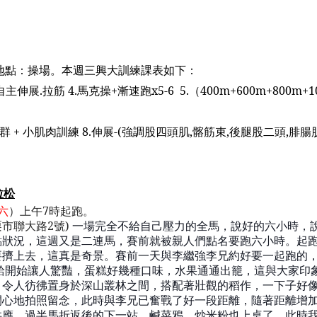
地點：操場。
本週三興大訓練課表如下：
自主伸展
.
拉筋
4.
馬克操
+
漸速跑
x5-6
5.
（
400m+600m+800m+1
群
+
小肌肉訓練
8.
伸展
-(
強調股四頭肌
,
髂筋束
,
後腿股二頭
,
腓腸
。
拉松
六
）上午
7
時起跑。
栗市聯大路
2
號
)
一場完全不給自己壓力的全馬，說好的六小時，
點狀況，這
週
又是二連馬，賽前就被親人們點名要跑六小時。起
要擠上去，這真是奇景。賽前一天與李繼強
李兄約好
要一起跑的
給開始讓人驚豔，蛋糕好幾種口味，水果通通出籠，這與大家印
，令人彷彿置身於深山叢林之間，
搭配著
壯觀的稻作，一下子好
開心地拍照留念，此時與李兄已奮戰了好一段距離，隨著距離增
供應。過半馬折返後的下一站，鹹菜
鴉
、炒米粉也上桌了，此時