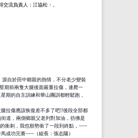
得交流
負責人：
江協松﹚
。
，源自於田中鄉親的熱情，不分老少變裝
星期前兩隻大腿後面嚴重拉傷，
連爬
一
這星期的自主訓練和華山團訓都輕鬆跑，
大腿拉傷應該恢復差不多了吧
!!
後段全部都
的街道，兩側鄉親父老列對加油，彷彿是
的衝刺，我也順勢衝了一段到終點，
~~~
中馬成功完賽
~~~
（組長：張志陽）