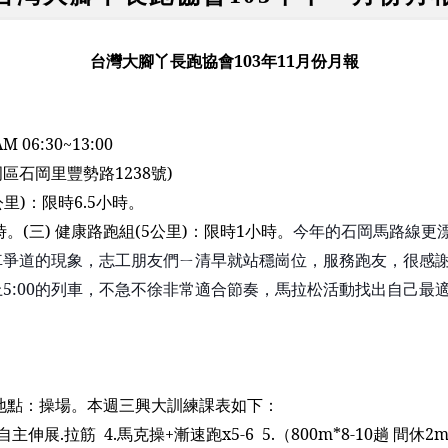
台灣大腳丫長跑協會
103
年
11
月份月報
AM 06:30~13:00
岡區石岡里豐勢路
1238
號
)
公里
)
：限時
6.5
小時。
時。
(
三
)
健康路跑組
(5
公里
)
：限時
1
小時。
今年的石岡馬路線更
車爭道的現象，志工朋友們
ㄧ
清早就站穩崗位，
服務跑友
，很感
上
5:00
的列車，不急
不
徐非常適合節奏，馬拉松活動找出自己最
地點：操場。
本週三興大訓練課表如下：
自主伸展
.
拉筋
4.
馬克操
+
漸速跑
x5-6
5.
（
800m*8-10
趟 間休
2m