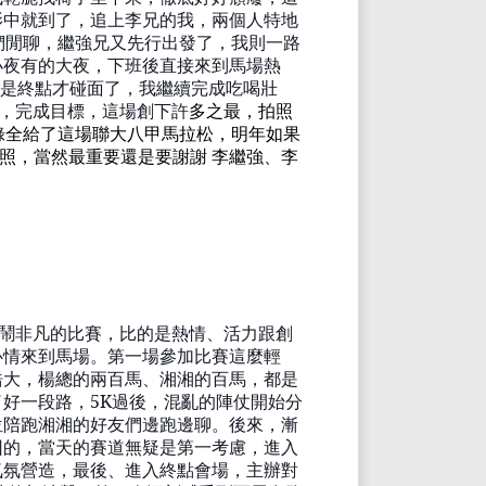
影中就到了，追上李兄的我，兩個人特地
們閒聊，
繼強兄
又先行出發了，我則一路
小夜
有的大夜
，下班後直接來到馬場熱
是終點才碰面了，我繼續完成吃喝壯
，完成目標，這場創下許
多之最，拍照
錄全給了這場聯大八甲馬拉松，明年如果
照，當然最重要還是要謝謝
李繼強
、李
鬧非凡的比賽，比的是熱情、活力跟創
心情來到馬場。第一場參加比賽這麼輕
浩大，楊總的兩百馬、湘
湘的百馬
，都是
了好一段路，
5K
過後，混亂的陣仗開始分
位陪跑湘
湘
的好友們邊跑邊聊。後來，漸
因的，當天的賽道無疑是第一考慮，進入
氣氛營造，最後、進入終點會場，主辦
對