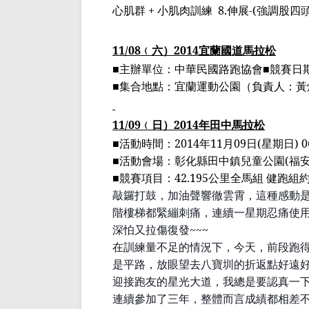
心肌群
+
小肌肉訓練
8.
伸展
-(
強調股四
11/08
﹙
六
）
2014
宜蘭國道馬拉松
■
主辦單位：中華民國路跑協會
■
競賽日
■
集合地點：宜蘭運動公園
（
負責人：黃
11/09
﹙
日
）
2014
年田中馬拉松
■活動時間：
2014
年
11
月
09
日
(
星期日
) 0
■活動會場：彰化縣田中鎮兒童公園
(
福
■競賽項目：
42.195
公里全馬組
健跑組
敲鑼打鼓，加油聲響徹雲霄，這種感動
階樓梯都緊繃刺痛，連續一星期忍痛使
深怕又拉傷復發
~~~
在訓練量不足的情況下，今天，
前段跑
是平路，放眼望去八寶圳的折返點好遠
迎接跑友的星光大道，我總是要認真一
連續參加了三年，整體而言成績都相差