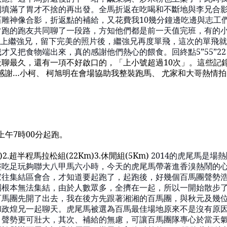
到填滿
了胃才不捨
的再出發。全馬折返在
吃喝和不斷
地與李兄合
石雕神像合影，折返點的補給，又花費我
10
幾分鐘邊吃邊與志工
常跑的跑友共同
聊了一段路，方知他們都是前一天值完班，有的
上
繼強兄
，留下完美的照片後，
繼強兄
再度單飛，這次的單飛就
我才又把食物端出來，真的感謝他們熱心的餵食。回終點
5
”
55
”
22
天聊最久
，還有一項不好啟口的，「上小號超過
10
次」。這些記
感謝
…
小柯、
柯旭明
在會場協助我整裝跑馬、
尤家和
大哥熱情拍
上午
7
時
00
分起跑。
)2.
超半程
馬拉松組
(22Km)3.
休閒組
(5Km)
2014
的虎尾馬是場熱
整
吃足玩夠
聯大八
甲馬六小時
，今天的
虎尾馬帶著
進香
溴
熱鬧的
家往集結區會合，才知道要起跑了，起跑後，好幾個
百馬團
聲勢
團
根本無法集結，由於人數
眾多，
全擠在一起，所以一開始散步
百馬團
先開了出去，我在後方先跟著湘
湘
的
百馬團
，與秋元及幾
和
政煌
兄一起聊天。虎尾馬被選
為百馬最佳
場地原來不是沒有原
，聲勢更可壯大，其次、補給的無慮，可
讓百馬團隊
專心於當天