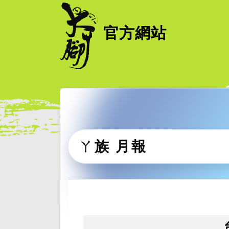
官方網站
ㄚ族 月報