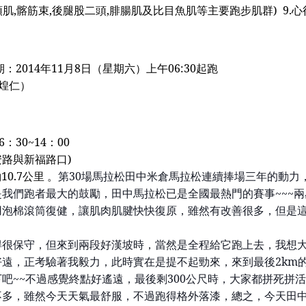
頭肌
,
髂筋束
,
後腿股二頭
,
腓腸肌及比目魚肌等主要跑步肌群
)
9.
心
期：
2014
年
11
月
8
日（星期六）上午
06:30
起跑
煌仁
）
6
：
30~14
：
00
安路與新福路口
)
約
10.7
公里 。
第
30
場馬拉松田中米倉馬拉松連續捧場三年的動力
是我們跑者最大的鼓勵，田中馬拉松已是全國最熱門的賽事
~~~
兩
用泡棉滾筒復健，讓肌肉肌腱快快復原，雖然有改善很多，但是
得
很保守，但來到兩段
好漢坡時
，當然是全程給它跑上去，我想
好遠，正考驗著我毅力，此時實在是提不起勁來，來到最後
2km
下吧
~~
不過感覺終點好遙遠，最後剩
300
公尺時，大家都拼死拼活
不多，雖然今天天氣最舒服，不過跑得格外落漆，總之，今天田