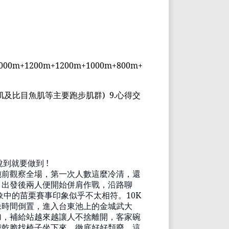
000
m+1200m+1200
m+1000m+800m+
肌及比目魚肌等主要跑步肌群
)
9.
心得交
說到就要
做到
!
跑前觀察全場，第一次人數這麼冷清，還
，出發後兩人便開始
併
肩作戰，沿路聊
象中的苗栗賽事印象似乎不太相符。
10K
像時間倒置，進入台東池上的金城武大
加，補給站越來越讓人不
捨
離開，客家碗
我乾脆找椅子坐下來，徹底好好頹廢，這