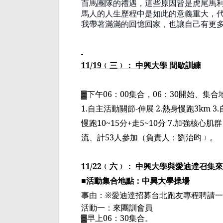
百馬團隊
的禮遇，這些原因皆是虎尾馬
馬人的人生歷程中是如此的意義重大，
我帶著滿滿的回憶回家，也讓自己有更
11/19
﹙
三
﹚
： 中興大學 間歇訓練
▓
下午
06
：
00
集合，
06
：
30
開始、集合
1.
自主活動關節
-
伸展
2.
熱身慢跑
3km 3.
慢跑
10~15
分
+
走
5~10
分
7.
加強核心肌群
流、
計
53
人參加
（
負責人：劉治昀
﹚
。
11/22
﹙
六
﹚
： 中興大學與愛
迪
達召集來
■活動集合地點：中興大學操場
事由：※愛
迪
達招募
台北跑友專程
聘請一
活動
一
：
來團訓
會員
▓
早上
06
：
30
集合。