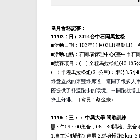
當月會務記事：
11/02
﹙
日
）
2014
台中石岡馬拉松
■
活動日期：
103
年
11
月
02
日
(
星期日
)
，
■
活動地點：石岡壩管理中心
(
臺
中市石
■
競賽項目：
(
一
)
全程馬拉松組
(42.195
(
二
)
半程馬拉松組
(21
公里
)
：限時
3.5
小
綠意盎然的
東豐綠廊
道。避開了很多人
蔭提供了舒適跑步的環境。
ㄧ
開跑就搭
擠上分排。
（
會員：蔡金宗
）
11/05
﹙
三
﹚
： 中興大學 間歇訓練
▓
下午
06
：
00
集合，
06
：
30
開始、集合
1.
自主活動關節
-
伸展
2.
熱身慢跑
3km
3.