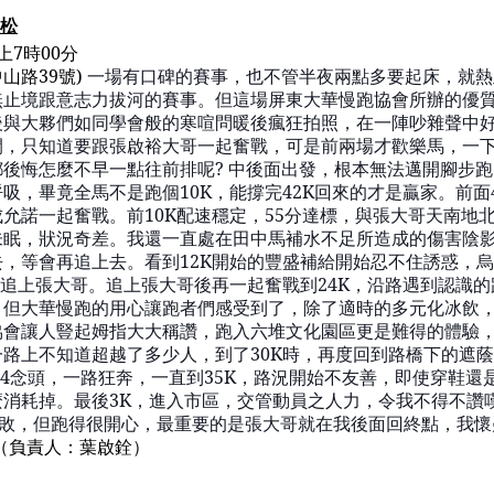
松
上
7
時
00
分
中山路
39
號
)
一場有口碑的賽事，也不管半夜兩點多要起床，就熱
無止境跟意志力拔河的賽事。但這場屏東大華慢跑協會所辦的優
後與
大夥們如同
學會般的
寒喧問暖後
瘋狂拍照，在一陣吵雜聲中
間，只知道要跟張啟裕大哥一起奮戰，可是前兩場才歡樂馬，一
都後悔怎麼
不
早一點
往前排呢
?
中後面出發，根本無法邁開腳步跑
呼吸，畢竟全馬不是跑個
10K
，能撐完
42K
回來的才是贏家。前面
成允諾一起奮戰。前
10K
配速穩定，
55
分達標，與張大哥天南地
未眠，狀況奇差。我還一直處在田中
馬補水
不足所造成的傷害陰
去，等會再追上去。看到
12K
開始的豐盛補給開始忍不住誘惑，烏
追上張大哥。追上張大哥後再一起奮戰到
24K
，沿路遇到認識
的
，但大華慢跑的用心讓跑者們感受到了，除了適時的多元化冰飲
協會讓人豎起
姆指
大大稱讚，跑入六堆文化園區更是難得的體驗
一路上不知道超越了多少人，到了
30K
時，再度回到路橋下的遮蔭
4
念頭，一路狂奔，
一
直到
35K
，路況開始
不
友善，即使穿鞋還
麼消耗掉。最後
3K
，進入市區，交管動員之人力，令我不得不讚
敗，但跑得很開心，最重要的是張大哥就在我後面回終點，我懷
（
負責人：
葉啟銓
）