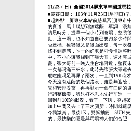
11/23
﹙
日
）
全國
2014
屏東單車國道馬拉
■
競賽日期：
103
年
11
月
23
日
(
星期日
)
早
■
起終點：屏東火車
站前慈鳳宮
(
屏東市
的賽道，馬上聯想到無遮蔭、單調、漫
清晨時分，提早一個小時到會場，整裝
動。這一場，也不知道自己要跑多少時
否達標。槍響後又是後面出發，每一次
找不到跑感
，唯一的好處是可慢慢調整
中，不小心讓我踢到了張大哥，這才完
憂，張大哥
前一晚入住
會場附近，整夜
一次都喝滿三杯水，此時先讓張大哥遠
麼吃飽喝
足再尿了
兩次，
一
直到
19K
時才
今天沒有遮蔭的幾個路段，雖是無遮蔭
管和安排妥當，再再顯示一個有口碑的
行調整節奏，我只好不忍地先行前進。
回到前
10K
的狀況，看了一下
錶
，突起破
加上中間又去上了三次廁所，時間就這
令我激賞，最後
1K
，雙腳抽筋，
SUB4
失
的，最快樂的還是與馬場神人們的合照
!