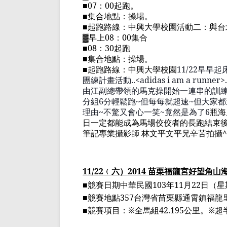
■
07
：
00
起跑。
■集合地點：操場。
■起跑路線：中興大學校園活動二：與台
▓
早上
08
：
00
集合
■
08
：
30
起跑
■集合地點：操場。
■起跑路線：中興大學校園
11/22
早早起
團練計畫活動
.
.<
adidas i am a runner>.
由江副總帶領的馬克操開始一連串的訓
分組
6
分輕鬆跑
~
但每每就超速
~
但大家都
理由
~
不驚又會心一笑
~
竟然是為了
6
瓶
海
日
一
定都能成為馬場佼佼者的長跑結束
筆記專業攝影師
林文平
文平兄辛苦拍攝
^
11/22
﹙
六
）
2014
苗栗福龍宮
好望角山
■
競賽日期中華民國
103
年
11
月
22
日（星
■
競賽地點
357
台灣省苗栗縣通霄鎮福龍
■
競賽項目：
※
全馬組
42.195
公里。
※
超