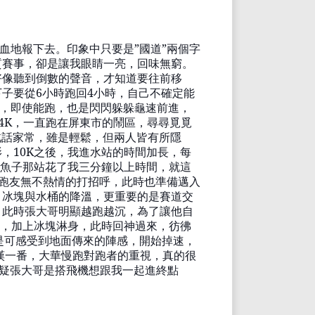
血地報下去。印象中只要是
”
國道
”
兩個字
質賽事，卻是讓我眼睛一亮，回味無窮。
好像聽到倒數的聲音，才知道要往前移
下子要從
6
小時跑回
4
小時，自己不確定能
，即使能跑，也是
閃閃躲躲龜
速前進，
4K
，一直跑在屏東市的鬧區，尋尋覓覓
北話家常，雖是輕鬆，但兩人皆有所隱
影，
10K
之後，我進水站的時間加長，每
魚子
那站花
了我三分鐘以上時間，就這
跑友無不
熱情的打招呼，此時也準備邁入
，冰塊與水桶的降溫，更重要的是賽道交
，此時張大哥明顯越跑越
沉
，為了讓他自
，加上冰塊淋身，此時回神過來，彷彿
是可感受到地面傳來
的陣感
，
開始掉速
，
嘆一番，大華慢跑對跑者的重視，真的很
疑張大哥是搭飛機想跟我一起進終點