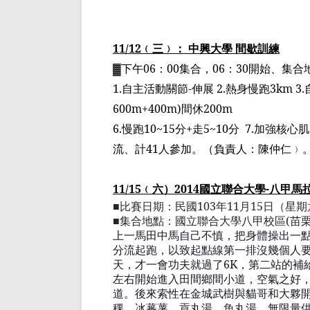
11/12
﹙
三
﹚
： 中興大學 間歇訓練
▓
下午
06
：
00
集合，
06
：
30
開始、集合
1.
自主活動關節
-
伸展
2.
熱身慢跑
3km 3.
600m+400m)
間休
200m
6.
慢跑
10~15
分
+
走
5~10
分
7.
加強核心肌
流、
計
41
人參加。
（
負責人：陳仲仁
﹚
11/15
﹙
六
）
2014
國立聯合大學
-
八甲馬
■
比賽日期：民國
103
年
11
月
15
日（星期
■
集合地點：國立聯合大學八甲校區
(
苗
上一馬田中馬自己不慎，把身體操出一
分流起跑，以致起點線
第一排沒幾
個人
天，才一會功夫就過了
6K
，第二站的補
左右開始進入田間鄉間小道，空氣之好
道。後來索性在金城武樹
與貓哥和
大夥
稞、冰蕃薯、貢丸湯、魚丸湯，無限量