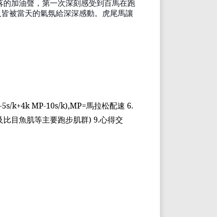
落的加油聲，第一次深刻感受
到百馬在
跑
人皆被當天的氣氛給深深感動。虎尾馬讓
-5s/k+4k MP-10s/k),MP=
馬拉松配速
6.
及比目魚肌等主要跑步肌群
) 9.
心得交