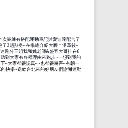
本次團練有搭配運動筆記與愛
迪
達配合了
跑了
3
趟熱身
~
在楊總介紹大腳
ㄚ
沿革後
~
配
速跑分
三組我和姚老師
&
盛宜大哥排在
6
~
聽到大家有各種理由來跑步
~
一想到我的
一下
~
大家都很認真
~~
也都很厲害
~
有朝一
單的快樂
~
送給台北來的好朋友們謝謝運動