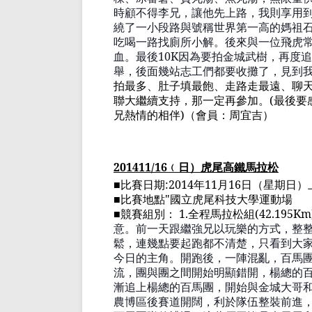
時顧不得李兄，讓他先上路，我則享用
繞了一小段路與號稱世界第一高的媽祖
吃喝一路找廁所小解。後來與一位
飛虎
血。最後
10K
因為要拍金城武樹，再度追
舉，後面
幾站志工
們都要收攤了，見到
拍最多、肚子
填最飽
、走路走最遠、
聊
聯大繼續支持，那一定再參加。
(
最後要
兄熱情的相伴
)
（會員：周宜吉
）
201411/16
﹙
日
）
虎尾高鐵馬拉松
■比賽日期
:2014
年
11
月
16
日（星期日）
■比賽地點
"
國立虎尾科技大學運動場
■競賽組別：
1.
全程馬拉松組
(42.195Km
意。前一天
跟繼強兄以
玩樂的方式，整
鬆，連幾點要起跑都不
清楚，
只看到大
今日的主角。開跑後，一陣混亂，
百馬
流，團與團之間開始明顯錯開，楊總的
漸追上楊總的
百馬團
，開始與金城大哥
農博區
後賽道
開闊，
利於隊伍整裝前進