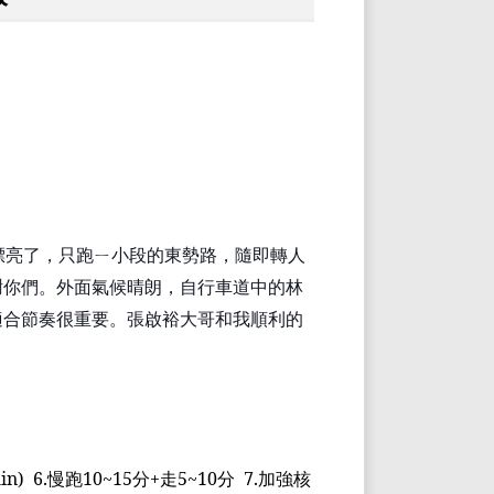
漂亮了，只跑
ㄧ
小段的東勢路，隨即轉人
謝你們。外面氣候晴朗，自行車道中的林
適合節奏很重要。張啟裕大哥和我順利的
in)
6.
慢跑
10~15
分
+
走
5~10
分
7.
加強核