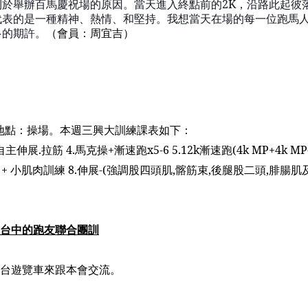
利於舉辦百馬慶祝場的原因。當天進入終點前的
2K
，沿路此起彼
代表的是一種精神、熱情、和堅持。我想
當天在場的
每一位跑馬
多的期許。
（
會員：周宜吉
）
地點：操場。
本週三興大訓練課表如下：
自主伸展
.
拉筋
4.
馬克操
+
漸速跑
x5-6 5.12k
漸速跑
(4k MP+4k MP
+
小肌肉訓練
8.
伸展
-(
強調股四頭肌
,
髂筋束
,
後腿股二頭
,
腓腸肌
台中
的跑友聯合
團訓
台遊覽車來跟本會交流。