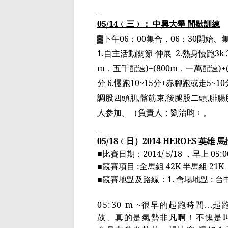
05/14
﹙
三
﹚
： 中興大學 間歇訓練
▓
下午
06
：
00
集合，
06
：
30
開始、
1.
自主活動關節
-
伸展
2.
熱身慢跑
3k 
m
，五千配速
)+(800m
，一萬配速
)+
分
6.
慢跑
10~15
分
+
赤腳跑或走
5~10
調股四頭肌
,
髂筋束
,
後腿股二頭
,
腓腸
人参加。
（
負責人：劉治昀
﹚
。
05/18
﹙
日
）
2014 HEROES
英雄 
■
比賽日期：
2014/ 5/18
，早上
05:0
■
競賽項目
:
全馬組
42K
半馬組
21K
■
競賽地點及路線：
1.
會場地點
:
台
05:30 m ~
很早的起跑時間
...
起
鼓
、真的是氣勢
非凡啊
！不愧是