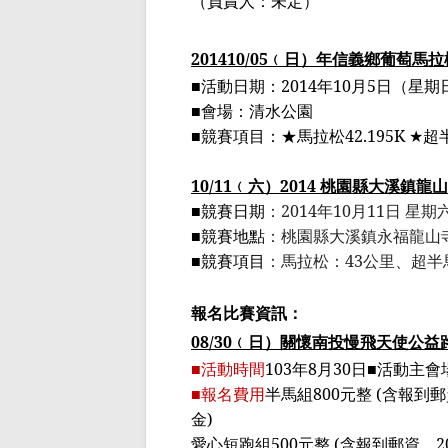
（
負責人：未定
）
2014
10/05
﹙
日
）
年信義鄉葡萄馬拉
■
活動日期：
2014
年
10
月
5
日（星期
■
會場：清水公園
■競賽項目：★馬拉松
42.195K ★
超
10/11
﹙
六
）
2014
桃園縣大溪鎮龍山
■競賽日期
：
2014
年
10
月
11
日 星期
■競賽地點
：桃園縣大溪鎮永福龍山
■競賽項目
：馬拉松：
43
公里、
超半
報名比賽資訊：
08/30
﹙
日
）
關懷南投慢飛天使公益
■活動時間
103
年
8
月
30
日■活動主會
■報名費用
半馬組
800
元整
(
含報到郵
金
)
愛心短跑組
500
元整
(
含報到郵資，
2