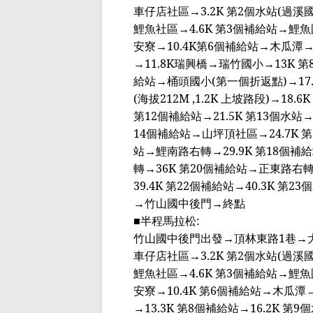
車仔店
社區
→3.2K
第
2
個水站
(
過溪
鯉魚社區
→4.6K
第
3
個補給站
→
鯉魚
安
寮
→10.4K
第
6
個補給站
→
木瓜潭
→
→11.8K
瑞興橋
→
瑞竹國小
→13K
第
給站
→
桶頭國小
(
第一個折返點
)→17
(
海拔
212M ,1.2K
上坡路段
)→18.6K
第
12
個補給站
→21.5K
第
13
個水站
14
個補給站
→
山坪頂社區
→24.7K
第
站
→
鯉南路右轉
→29.9K
第
18
個補給
轉
→36K
第
20
個補給站
→
正東路右
39.4K
第
22
個補給站
→40.3K
第
23
個
→
竹山國中後門
→
終點
■半程馬拉松
:
竹山國中後門出發
→
頂林東路
1
巷
→
車仔店
社區
→3.2K
第
2
個水站
(
過溪
鯉魚社區
→4.6K
第
3
個補給站
→
鯉魚
安
寮
→10.4K
第
6
個補給站
→
木瓜潭
→13.3K
第
8
個補給站
→16.2K
第
9
個