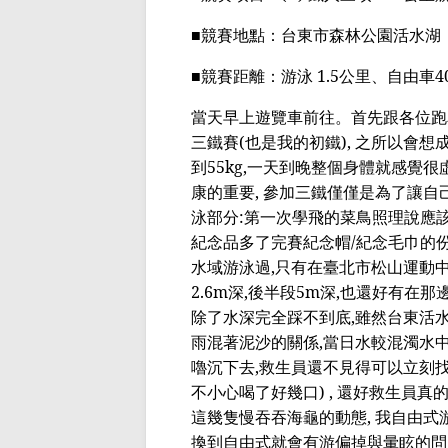
■
競賽地點：台東市森林公園活水湖
■
競賽距離：游泳
1.5
公里、自由車
4
當天早上遊覽車前往。首先跟
各位跑
三鐵賽
(
也是我的初鐵
),
之所以會想
到
55kg,
一天到晚整個身體就感覺很
康的重要
,
參加三鐵僅僅是為了讓自
泳部分
:
第一次學飛的菜鳥照理說應
紀念品
多了完賽
紀念帽
/
紀念毛巾的
水域游泳過
,
只有在臺北市松山運動
2.6m
深
,
後半段
5m
深
,
也還好有在那
除了水深完全踩不到底
,
雖然台東活
雨混著
泥沙的關係
,
當日水較混濁水
嚕
沉下去
,
救生員還不見得可以立刻
不
小心喝
了好幾口
) ,
還好救生員真
這幾隻慢吞吞海龜的動態
,
我自由式
換到自由式就會有
游偏掉
與暈眩的問