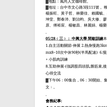
▓
地點：風尚人文咖啡館。
▓
地址：台中市文心路
3
段
111
號 。
楊振旺、黃子哲、林榮佳、賴國毓、
坤堂、鄭春沛、劉治昀、吳大修、廖
原、傅裕宸、楊敏昌、林麗娟、楊榮
05/28
﹙
三
﹚
： 中興大學 間歇訓練
本
1.
自主活動關節
-
伸展
2.
熱身慢跑
3km
mx8~10
次中休
90
秒
(
半馬配速
)
6.
慢
+
小肌肉訓練
8.
互助伸展
-(
強調股四頭肌
,
髂筋束
,
後
心得交流
▓
下午
06
：
00
集合，
06
：
30
開始、
文
﹚
。
會務紀事
: