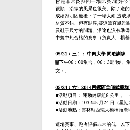
會是非常炎熱的一場比賽
.
還好今
很順，沿線的風景也很美、除了送的
成績證明因最後下了一場大雨
.
造成
材質不錯、但有點厚
,
賽道筆直風景
及鞋子尺寸的問題、沿途也沒有準備
中規中矩合格的賽事
（負責人：楊基
05/21
﹙
三
﹚
： 中興大學 間歇訓練
▓
下午
06
：
00
集合，
06
：
30
開始、
文
﹚
。
05/24
﹙
六
）
2014
西螺
阿善師
武藝群
■活動項目： 運動健康組
8
公里 。
■活動日期：
103
年
5
月
24
日（星期
■活動地點：雲林縣西螺大橋橋頭廣
這場賽事、跑者評價非常的低、以下