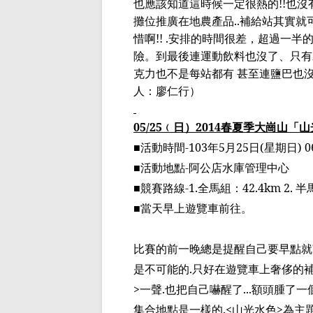
也應該知道這時候一定很熱的
!!
也沒
攤位推廣在地農產品
..
補給站其實就
惜啊
!! .
安排的時間很差，超過一半
險。到最後連運動飲料也沒了、只有水
克力也不是每站都有 甚至連鹽巴也
人：廖仁行
）
05/25
﹙
日
）
2014
春夏季大崗山「山
■
活動時間
-103
年
5
月
25
日
(
星期日
) 0
■
活動地點
-
阿公店水庫管理中心
■
競賽路線
-1.
全馬組
：
42.4km 2.
半
■
當天早上遊覽車前往。
比賽的前一晚總是提醒自己要早點就
是不可能
的
.
只好在遊覽車上奢侈的
>
一聲
.
也把自己嚇醒了
...
額頭腫了一
集合地點是一樣的
.<
山光水色
>
為主