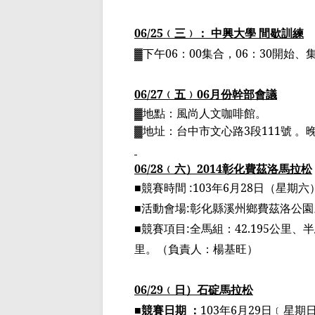
06/25
﹙
三
﹚
： 中興大學 間歇訓練
▓
下午
06
：
00
集合，
06
：
30
開始、
06/27
﹙
五
﹚
06
月份幹部會議
▓
地點：風尚人文咖啡館。
▓
地址：台中市文心路
3
段
111
號 。
06/28
﹙
六
）
2014
彰化費茲洛馬拉松
■競賽時間
:103
年
6
月
28
日（星期六
■活動會場
:
彰化縣溪州鄉費茲洛公園
■競賽項目
:
全馬組
：
42.195
公里、
半
里。
（
負責人：楊基旺
）
06/29
﹙
日
）
石碇馬拉松
■競賽日期 ：
103
年
6
月
29
日
﹝
星期