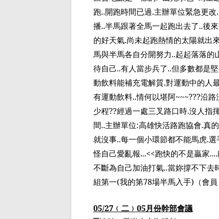
跑
..
開跑時間已過
.
主辦單位緊急更改
.
播
..
半馬跟著
全馬一起跑出去了
..
後來
的好天氣
.
尚未起跑熱情的太陽就出
馬
與半馬各自
分開努力
..
起起落落的
待自己
..
有人當步兵了
..
但多數都是堅
動飲料能補充電解質
.
對運動中的人
有運動飲料
..
情何以堪阿
~~~???
沿路
少程
??
經過一處三叉路口時
.
沒人指
間
..
主辦單位
:
高雄快活路跑協會
.
真的
就沒事
..
每一個小環節都不能馬虎
.
選
怪自己愛亂報
...<<
跑快的不是贏家
....
不斷為自己加油打氣
..
當妳撐不
下去
組第一
(
我的
第
78
場半馬入手
)
（
會員
05/27
﹙
二
﹚
05
月份幹部會議