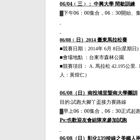
06/04
﹙
三
﹚
： 中興大學 間歇訓練
▓
下午
06
：
00
集合，
06
：
30
開始、
06/08
﹙
日
）
2014
臺
東馬拉松賽
■
競賽日期：
2014
年
6
月
8
日
(
星期日
)
■
會場地點 ：台東市森林公園
■
競賽項目：
A.
馬拉松 42.195
公里.
人：黃煌仁
）
06/08
（日）南投埔里暨南大學團
訓
目的
:
試跑大腳丫
盃
接力賽路線
▓
早上
06
：
00
集合，
06
：
30
正式起
Ps:
也歡迎友會組隊來參加試跑
06/08
（日）彰化
139
稜線之美鐵人