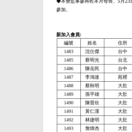
◆本會監事廖再乾本月母喪、
5
月
23
參加。
新加入會員
:
編號
姓名
住所
1483
沈仕傑
台中
1485
蔡明光
台北
1486
陳岳民
台中
1487
李鴻達
苑裡
1488
蔡秋明
大肚
1489
孫平雄
大肚
1490
陳晉欣
大肚
1491
黃仁漢
大肚
1492
林捷明
大肚
1493
詹煒
杰
大肚