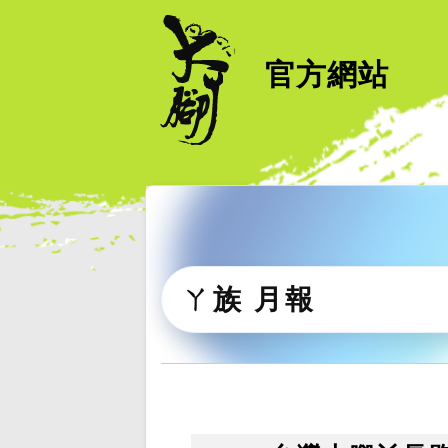
官方網站
ㄚ族 月報