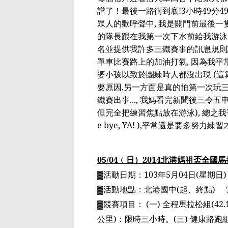
譜了！最後一路
衝
到底
!3
小時
49
分
4
眾人的歡呼聲中
,
我是關門前最後一
的隊長跟在我第一次下水前給我游泳
名並提供我許多三鐵賽事的訊息規則
單車比賽路上的加油打氣
,
因為我平
婆小孩以致於團練時人都沒出現
(
這
要原因
,
另一方面是真的怕第一次玩
鐵賽出事
...,
我媽看完新聞後三令五
但完全把練習焦點放在游泳
),
總之我
e bye, YA! ),
平常還是要多努力練習
05/04
﹙
日
）
2014
北港媽祖
盃
全國馬
▓
活動日期：
103
年
5
月
04
日
(
星期日
)
▓
活動地點：北港國中
(
起、終點
)
▓
競賽項目：
(
一
)
全程馬拉松組
(42.
公里
)
：限時三小時。
(
三
)
健康路跑