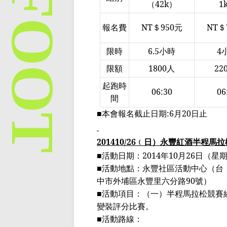
（
42k
）
1
報名費
NT
＄
950
元
NT
＄
限時
6.5
小時
4
限額
1800
人
22
起跑時
06:30
06
間
■本會報名截止日期
:6
月
20
日
止
201410/26
﹙
日
）
永豐
紅酒半程
馬拉
■活動日期：
2014
年
10
月
26
日（星
■活動地點：永豐社區活動中心
（
台
中市外埔區永豐里六分路
90
號
）
■活動項目：（一）半程馬拉松競賽
變裝評分比賽。
■活動路線：