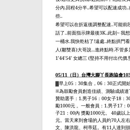
分內
.
回程
4
分半
..
希望可以配速成功
..
些
..
希望可以在折返後調整配速
..
可能
前
話了
..
前面指示牌最後
3K..
此刻
~
我想
一桶水
.
我快乾枯了
!
遠處
..
終點拱門看
人
(
鄒雙喜
)
大哥說
...
進終點時
.
不管多
1'44'54'
女總三
(
堅持不用付出代價
.
05/11
（日）台灣大腳丫長跑協會
10
▓
早上
05
：
30
集合，
06
：
30
正式開
※為鼓勵會員創造佳績、測驗成績達
贊助選手：
1.
男子
16
：
00
女子
18
：
3
勵
1000
元 。一般會員：
1.
男子
17
：
0
子
21
：
00
內 獎勵
1000
元。
40
歲以
元。當天來到會場的人員約
70
人左右
文、陳洪龍、柯帝廷。有
11
人達到