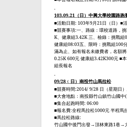
103.09.21
（日）中興大學校園路跑
■
活動日期
:
103
年
9
月
21
日（日）
■
■
競賽事項
:
一、路線：環校道路，挑
K
、健康組
3.42K
三、檢錄：挑戰組
健康組
08:03
五
、限時：挑戰組
100
滿為止、如有報名未繳費者，名額將
0.25K 600
元 健康組
3.42K300
元 ■
本
組長報名
09/28
﹙
日
）
南投竹山馬拉松
■競賽時間
:2014/ 9/28
日（星期日）
■大會地點：南投縣竹山鎮竹山國中
(
■集合起跑時間
: 06:00
■報名費
:
全程馬拉松
1000
元 半程馬
■馬拉松路線
:
竹山國中後門出發
→
頂林東路
1
巷
→