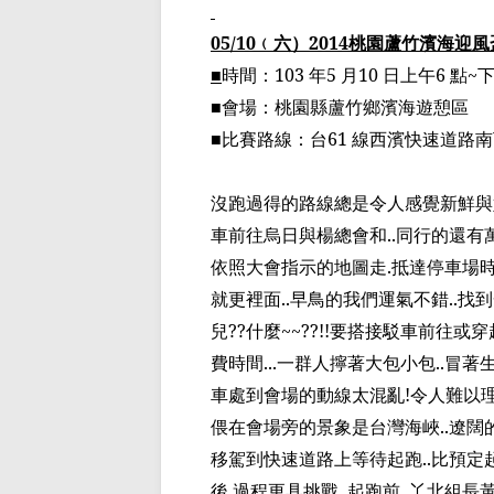
05/10
﹙
六
）
2014
桃園蘆竹濱海迎風
■
時間：
103
年
5
月
10
日上午
6
點
~
■會場：桃園縣蘆竹鄉濱海遊憩區
■比賽路線：台
61
線西濱快速道路南
沒跑過得的路線總是令人感覺新鮮與
車前往烏日與楊總會和
..
同行的還有
依照大會指示的地圖走
.
抵達停車場
就更裡面
..
早鳥的
我們運氣不錯
..
找到
兒
??
什麼
~~??!!
要搭接駁車前往或穿
費時間
...
一群
人擰著
大包小包
..
冒著
車處到會場的動線太混亂
!
令人難以
偎在會場旁的景象是台灣海峽
..
遼闊
移駕到快速道路上等待起跑
..
比預定
後
.
過程更具挑戰
..
起跑前
..
丫北組長