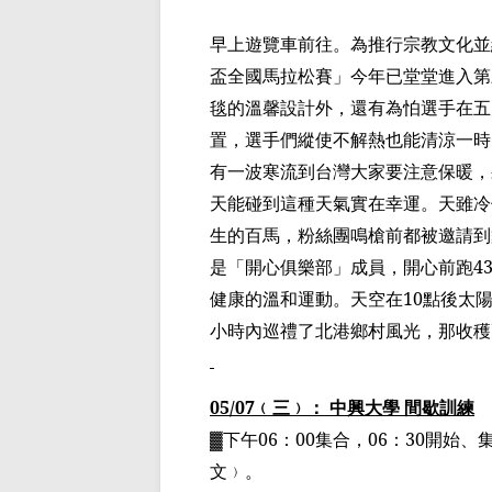
早上遊覽車前往。
為推行宗教文化並
盃
全國馬拉松賽」今年已堂堂進入第
毯
的溫馨設計外，還有為怕選手在五
置，選手們縱使
不
解熱也能清涼一時
有一波寒流到台灣大家要注意
保暖，
天能碰到這種天氣實在幸運。天
雖冷
生
的百馬
，粉絲團鳴槍前都被邀請到
是「開心俱樂部」成員，
開心前跑
4
健康的溫和運動。天空在
10
點後太
小時內巡禮了北港鄉村風光，那收穫
05/07
﹙
三
﹚
： 中興大學 間歇訓練
▓
下午
06
：
00
集合，
06
：
30
開始、
文
﹚
。