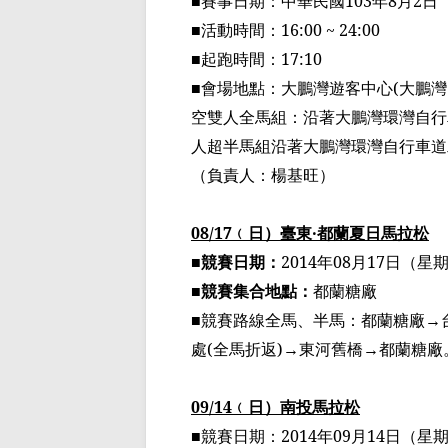
■賽事日期：中華民國
103
年
8
月
2
日
■活動時間：
16:00 ~ 24:00
■起跑時間：
17:10
■會場地點：大鵬灣遊客中心
(
大鵬灣
空雙人
全馬組
：沿著
大鵬灣環灣自行
人
超半馬組
沿著
大鵬灣環灣自行
車道
（
負責人：楊基旺
）
08/17
﹙
日
）
臺
東
‧
都蘭夏日馬拉松
■競賽日期：
2014
年
08
月
17
日（星
■競賽集合地點：
都蘭糖廠
■競賽路線全馬、
半馬
：都蘭糖廠
→
處
(
全馬折返
)→
東河舊橋
→
都蘭糖廠
09/14
﹙
日
）
南投
馬拉松
■競賽日期：
2014
年
09
月
14
日（星