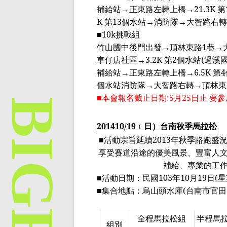
補給站
→
正東路左轉上橋
→21.3K
第
K
第
13
個水站
→
消防隊
→
大智路右轉
■
10k
挑戰組
竹山國中後門出發
→
頂林東路
1
巷
→
車仔店
社區
→3.2K
第
2
個水站
(
過溪
補給站
→
正東路左轉上橋
→6.5K
第
4
個水站消防隊
→
大智路右轉
→
頂林東
■本會報名截止日期
:5
月
25
日止 要
201410/19
﹙
日
）
台南秋季馬拉松
■活動宗旨延續
2013
年秋季路跑盛
享受賽道沿途的優美風景、豐富人
補給、專業的工
■活動日期：民國
103
年
10
月
19
日
(
星
■集合地點：烏山頭水庫
(
台南市官田
全程馬拉松組
半程馬
組別