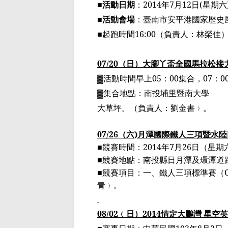
■活動日期
：
2014
年
7
月
12
日
(
星期六
■活動會場
：
臺
南市安平港國家歷史
■起跑時間
16:00
（
負責人：林榮佳
07/20
（日）大腳丫
盃
全國馬拉松接
▓
活動時間早上
05
：
00
集合，
07
：
0
▓
集合地點：南投埔里暨南大學
大草坪。
（
負責人：劉金書
﹚
。
07/26
（
六
)
月潭國際鐵人
三項暨
水陸
■
競賽時間：
2014
年
7
月
26
日（星期
■
競賽地點：南投縣日月潭及環潭道
■
競賽項目：一、鐵人三項標準賽（
青
﹚
。
08/02
﹙
日
）
2014
情定大鵬灣
星空英