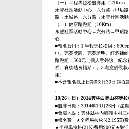
（一）半程馬拉松競賽組（
21Km
）
永豐社區活動中心
→
六分路
→
甲后路
路
→
土城路
→
六分路
→
永豐社區活動
（二）健康路跑組（
10Km
）：
永豐社區活動中心
→
六分路
→
甲后路
心。
■報名費用：
1.
半程馬拉松組：
800
巾、完賽獎牌、完賽證明、紅酒補給
路跑組：
500
元（個人意外險、紀念
券、賽後熱食補給）。
3.
創意變裝報
組）
■本會報名截止日期
06:
月
30
日 請在
10/26
﹙
日
）
2014
雲林
白馬山杯馬拉
■
競賽日期：
2014
年
10
月
26
日（星
■
會場地點：雲林縣林內鄉湖本村三
■
報名費：
★
全程馬拉松
(42.195K)
費
★
半程馬拉松
(21K)
費用
900
元
★
樂活