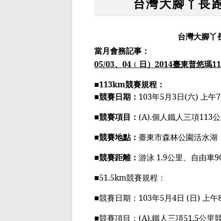
台灣大腳丫長跑
台灣大腳丫
當月會務記事：
05/03
、
04
﹙
日
）
2014
臺東普悠瑪
11
■
113km
競賽規程：
■競賽日期：
103
年
5
月
3
日
(
六
)
上午
7
■競賽項目：
(A).
個人鐵人三項
113
公
■競賽地點：
臺
東市森林公園活水湖
■競賽距離：
游泳
1.9
公里、自由車
9
■
51.5km
競賽規程：
■
競賽日期：
103
年
5
月
4
日
(
日
)
上午
■
競賽項目：
(A).
鐵人三項
51.5
公里競