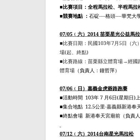
■
比賽項目：全程馬拉松、半程馬拉
■
競賽地點 ：
石碇
----
格頭
----
華
梵
大
07/05
﹙
六
）
2014
苗栗星光公益馬拉
■比賽日期：民國
103
年
7
月
5
日（六
場
(
起、終點
)
■比賽路線：苗栗縣立體育場
→
經國
體育場
（
負責人：鐘哲萍
）
07/06
﹙
日
）嘉義金虎爺
路跑賽
■活動時間
103
年
7
月
6
日
(
星期日
)
■集合地點
12.5
公里
-
嘉義縣新港奉
■終點會場
新港奉天宮廟前
（
負責
07/12
﹙
六
）
2014
台南星光馬拉松