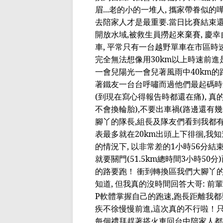
眉
...
老的小的一堆人
,
攜家帶
眷
似的
去陪家人才
是最重要
.
當日比賽結束
開放水域
,
被救生員撈起來棄賽
,
慶幸
車
,
平常只有一台越野單車在市區時
完全無法想像用
30km
以上時速前進
一會兒陽光
一會兒著
風雨中
40km
的
著鐵友一台台
呼嘯而過他們最起碼時
(
到現在寫心得報告時都還在痛
),
真
不會換輪胎
),
不要出車禍
(
路邊還有幾
腳丫的隊長
,
組長及隊友們看到我都
表最多就在
20km
出頭上下徘徊
,
我知
的情況下
,
以非常差的
1
小時
56
分結
就要關門
(51.5km
總時間
3
小時
50
分
)
的路要跑！
衝
到轉換區我們大腳丫
知道
,
但我真的沒時間回答大哥
:
前輩
P
軟體掌握自己
的跑速
,
跑長距離我都
疾
不
徐慢慢前進
,
這次真的不行啦！
每
個
禮拜趕著搭火車回台中陪家人都