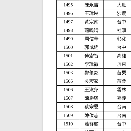
1495
陳永吉
大肚
1496
王瑋琳
沙鹿
1497
黃宗南
台中
1498
蕭曉晴
社頭
1499
周信華
彰化
1500
郭威廷
台中
1501
傅宏智
高雄
1502
李瑋微
屏東
1503
鄭肇銘
苗栗
1505
吳宏家
苗栗
1506
王淑萍
雲林
1507
陳勝榮
嘉義
1508
蔡宗恩
台南
1509
陳位志
台南
1510
蕭群艦
台中