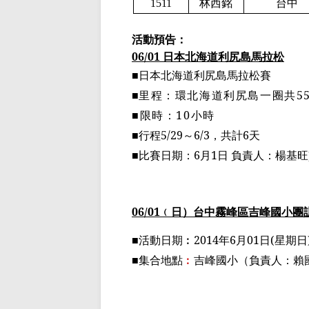
1511
林西銘
台中
活動預告：
06/01
日本北海道利
尻
島馬拉松
■日本北海道利
尻
島馬拉松賽
■
里程：環北海道利
尻
島一圈共
5
■限時：
10
小時
■
行程
5/29
～
6/3
，共計
6
天
■比賽日期：
6
月
1
日
負責人：楊基旺
06/01
﹙
日
）
台中
霧峰區吉峰
國小團
■活動日期
︰
2014
年
6
月
01
日
(
星期日
■集合地點
︰
吉峰國小
（
負責人：賴