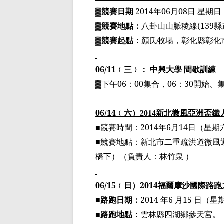
▓
競賽日期
2014
年
06
月
08
日
星期日
▓
競賽地點：
八卦山山脈稜線
(139
縣
▓
競賽起點：
顏氏牧場，彰化縣彰化
06/11
﹙
三
﹚
： 中興大學 間歇訓練
▓
下午
06
：
00
集合，
06
：
30
開始、
06/14
﹙
六
）
新北微風亞洲
盃
鐵
2014
■
競賽時間：
2014
年
6
月
14
日（星期
■
競賽地點：新北市二重疏洪道微風
橋下）
（
負責人：林竹泉
）
06/15
﹙
日
）
2014
福爾摩沙國際路跑
■路跑日期：
2014
年
6
月
15
日（星
■路跑地點：
雲林縣四湖鄉參天宮。