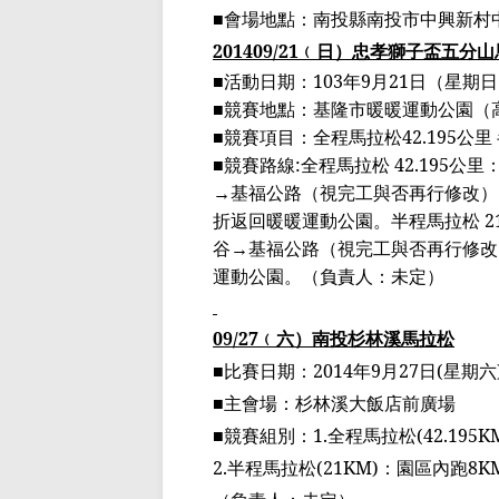
■會場地點：南投縣南投市中興新村
2014
09/21
﹙
日
）
忠孝獅子
盃
五分山
■活動日期：
103
年
9
月
21
日（星期日
■競賽地點：基隆市暖暖運動公園（
■競賽項目：全程馬拉松
42.195
公里
■競賽路線
:
全程馬拉松
42.195
公里
→
基福公路
（視完工與否再行修改）
折返回暖
暖
運動公園。半程馬拉松
2
谷
→
基福公路
（視完工與否再行修改
運動公園。
（
負責人：未定
）
09/27
﹙
六
）
南投
杉林溪馬拉松
■比賽日期：
2014
年
9
月
27
日
(
星期六
■主會場：杉林溪大飯店前廣場
■競賽組別：
1.
全程馬拉松
(42.195K
2.
半程馬拉松
(21KM)
：園區內跑
8K