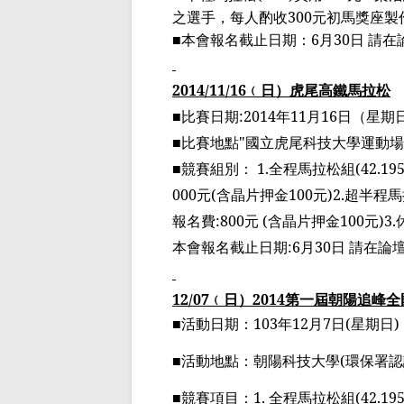
之選手，每人酌收
300
元
初馬獎
座製
■
本會報名截止日期：
6
月
30
日 請
2014/11/16
﹙
日
）
虎尾高鐵馬拉松
■比賽日期
:2014
年
11
月
16
日（星期
■比賽地點
"
國立虎尾科技大學運動場
■競賽組別：
1.
全程馬拉松組
(42.19
000
元
(
含晶片押金
100
元
)2.
超半程
馬
報名費
:800
元
(
含晶片押金
100
元
)3.
本會報名截止日期
:6
月
30
日
請在論
12/07
﹙
日
）
2014
第一屆
朝陽追峰全
■活動日期：
103
年
12
月
7
日
(
星期日
)
■活動地點：朝陽科技大學
(
環保署認
■競賽項目：
1.
全程馬拉松組
(42.19