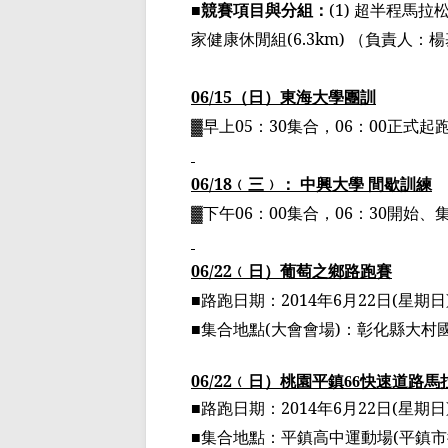
■競賽項目與分組：
(1)
超半程
馬拉
家健康休閒組
(6.3km)
（
負責人：楊
06/15
（日）東海大學團
訓
▓早上
05
：
30
集合，
06
：
00
正式起
06/18
﹙
三
﹚
： 中興大學 間歇訓練
▓
下午
06
：
00
集合，
06
：
30
開始、
06/22
﹙
日
）
葡萄之鄉路跑賽
■路跑日期：
2014
年
6
月
22
日
(
星期日
■集合地點
(
大會會場
)
：彰化縣大村
06/22
﹙
日
）
桃園平鎮
快速道路馬
66
■路跑日期：
2014
年
6
月
22
日
(
星期日
■集合地點：平鎮高中運動場
(
平鎮市