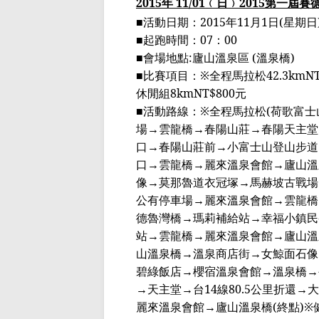
2015
年
11/01
﹙
日
﹚
2015
第一屆賽
■
活動日期：
2015
年
11
月
1
日
(
星期日
■
起跑時間：
07
：
00
■
會場地點
:
廬山溫泉區
(
溫泉橋
)
■
比賽項目：
※
全程馬拉松
42.3kmN
休閒組
8kmNT$800
元
■
活動路線：
※
全程馬拉松
(
荷歌富士
場
→
雲龍橋
→
春陽山莊
→
春陽天主堂
口
→
春陽山莊前
→
小富士山登山步道
口
→
雲龍橋
→
麗來溫泉會館
→
廬山溫
像
→
莫那魯道衣冠塚
→
馬赫坡古戰場
公有停車場
→
麗來溫泉會館
→
雲龍橋
德魯灣橋
→
瑪莉補給站
→
幸福小
鎮民
站
→
雲龍橋
→
麗來溫泉會館
→
廬山溫
山溫泉橋
→
溫泉商店街
→
女鯨面石像
碧綠飯店
→
櫻宿溫泉
會館
→
溫泉橋
→
→
天主堂
→
台
14
線
80.5
公里折還
→
大
麗來溫泉會館
→
廬山溫泉橋
(
終點
)※