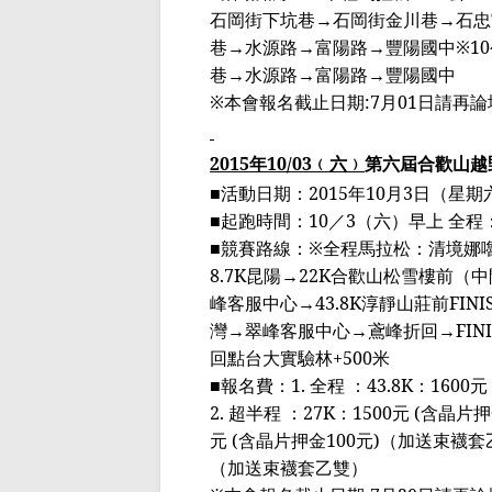
石岡街下坑巷
→
石岡街金川巷
→
石忠
巷
→
水源路
→
富陽路
→
豐陽國中
※10
巷
→
水源路
→
富陽路
→
豐陽國中
※
本會報名截止日期
:7
月
01
日請再論
2015
年
10/03
﹙
六
﹚
第六屆合歡山越
■
活動日期：
2015
年
10
月
3
日（星期
■
起跑時間：
10
／
3
（六）早上 全程
■
競賽路線：
※
全程馬拉松：清境
娜
8.7K
昆陽
→22K
合歡山
松雪樓前
（中
峰客服
中心
→43.8K
淳
靜山莊前
FINI
灣
→
翠峰客服
中心
→
鳶
峰折回
→FIN
回點台大實驗林
+500
米
■
報名費：
1.
全程 ：
43.8K
：
1600
元
2.
超半程
：
27K
：
1500
元
(
含晶片押
元
(
含晶片押金
100
元
)
（加送束襪套
（加送束襪套乙雙）