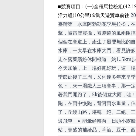
■
競賽項目：
(
一
)
全程馬拉松組
(42.1
活力組
(10
公里
)
※當天遊覽車前往
20
臺灣第一水庫阿勃勒花季馬拉松，在
擊，被雷聲
震攝
，被
唰唰
的風雨阻擋
個個在賽道上，產生了
艱
硬無比的自
水庫
，一大早在水庫大門，看見許多
走在落葉繽紛休閒棧道，約
1..5km
今天加油，上
一場好跑好玩
，這一場
季節延後了三周，
又伺逢
多年來旱季
色下，來一場鐵人三項賽事，那一定
著我門開跑了，
5k
後傾盆大雨，哇
跑，在雨中慢跑，
背附雨水
重量，信
了，丘綾山路，堪稱一絕、二絕、三
逍
飛車，可能暈頭轉向，日頭小露臉
站，豐盛的補給品，啤酒、豆
干
、西