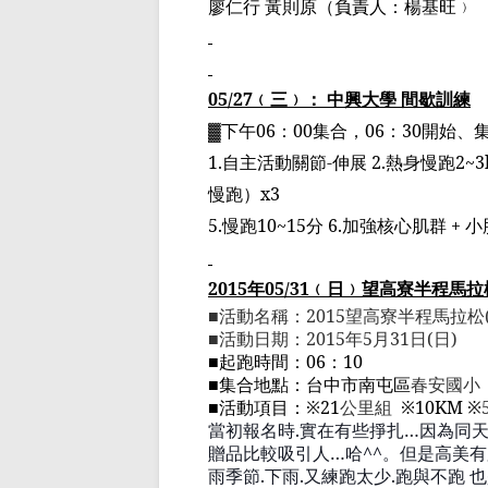
廖仁行 黃則原
（
負責人：楊基旺
﹚
05/27
﹙
三
﹚
： 中興大學 間歇訓練
▓
下午
06
：
00
集合，
06
：
30
開始、
1.
自主活動關節
-
伸展
2.
熱身慢跑
2~3
慢跑）
x3
5.
慢跑
10~15
分
6.
加強核心肌群
+
小
2015
年
05/31
﹙
日
﹚
望高寮半程馬拉
■
活動名稱：
2015
望高寮半程馬拉松
■
活動日期：
2015
年
5
月
31
日
(
日
)
■
起跑時間：
06
：
10
■
集合地點：台中市南屯區
春安國小
■
活動項目：
※21
公里組
※10KM ※
當初報名時
.
實在有些掙扎
…
因為同
贈品比較吸引人
…
哈
^^
。但是高美有
雨季節
.
下雨
.
又練跑
太少
.
跑與不跑 