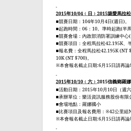
2015
年
10/04
﹙
日
﹚
2015
築愛馬拉松
■
競賽日期：
104
年
10
月
4
日
(
週日
)
。
■
起跑時間：
06
：
10
。準時起跑
(
半
■
競賽會場：內政部消防署訓練中心
(
■
競賽項目：全程馬拉松
42.195K
、
■
報名費：全程馬拉松
42.195K
(
NT 
10K
(
NT $700
)
。
※
本會報名截止日期
:6
月
15
日請再論
2015
年
10/10
﹙
六
﹚
2015
信義鄉羅娜
■
活動日期：
2015
年
10
月
10
日
（
週
■
承辦單位：樂活資訊服務股份有限
■
會場地點：羅娜國小
■
比賽項目及報名費用：
※42
公里組
※
本會報名截止日期
:6
月
15
日請再論