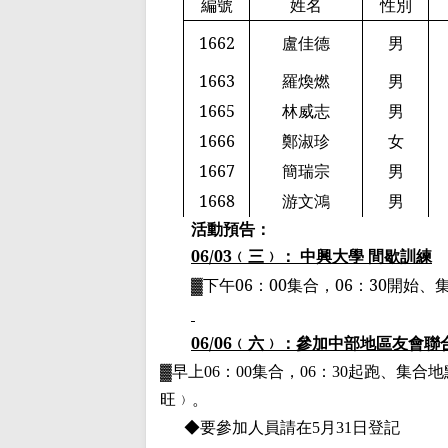
編號
姓名
性別
1662
盧佳德
男
1663
羅煥燃
男
1665
林威志
男
1666
鄭淑珍
女
1667
簡瑞宗
男
1668
游文鴻
男
活動預告：
06/03
﹙
三
﹚
： 中興大學 間歇訓練
▓
下午
06
：
00
集合，
06
：
30
開始、
06/06
﹙
六
﹚
：參加中部地區友會聯
▓
早上
06
：
00
集合，
06
：
30
起跑、集合地
旺
﹚
。
◆要參加人員請在
5
月
31
日登記