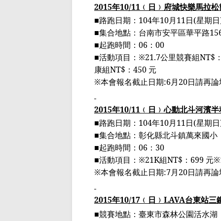
2015
年
10/11
﹙
日
﹚
府城快樂馬拉松
■
路跑日期：
104
年
10
月
11
日
(
星期日
■
集合地點：台南市安平區華平路
15
■
起跑時間：
06
：
00
■
活動項目：
※
21.7
公里競賽組
NT$
康組
NT$
：
450
元
※
本會報名截止日期
:6
月
20
日請再論
2015
年
10/11
﹙
日
﹚
心動北斗河濱半
■
路跑日期：
104
年
10
月
11
日
(
星期日
■
集合地點：彰化縣北斗鎮萬來國小
■
起跑時間：
06
：
30
■
活動項目：
※
21K
組
NT$
：
699
元
※
※
本會報名截止日期
:7
月
20
日請再論
2015
年
10/17
﹙
日
﹚
LAVA
台東站三
■競賽地點：
臺
東市森林公園活水湖