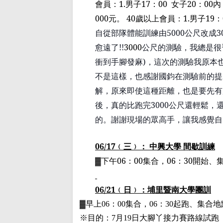
會員：
1.
男子
17
：
00
女子
20
：
00
內
000
元。
40
歲以上會員：
1.
男子
19
：
自從部隊體能訓練由
5000
公尺改成
3
愈遠了
!!
3000
公尺的測驗，
我總是很
衝到手腳發麻
)
，這次的測驗我原本
不是這樣，也感謝國鈞在測驗前的提
解，原來即使這種距離，也是要先有
後，
真的比跑完
3000
公尺還輕鬆，
的。謝謝現場的眾高手，讓我感覺
自
06/17
﹙
三
﹚
： 中興大學 間歇訓練
▓
下午
06
：
00
集合，
06
：
30
開始、
06/21
﹙
日
﹚
：埔里暨南大學
團
訓
▓
早上
06
：
00
集合，
06
：
30
起跑、集合地
※目的：
7
月
19
日大腳丫接力賽路線試跑