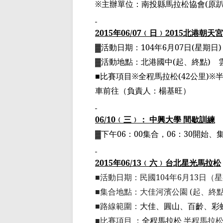
※主辦單位：南投縣馬拉松協會
(
原
2015
年
06/07
﹙
日
﹚
2015
北港朝天宮
▓
活動日期：
104
年
6
月
07
日
(
星期日
)
▓
活動地點：北港國中
(
起、終點
)
■
比賽項目
※
全程馬拉松
(42
公里
)
※
車前往
（
負責人：楊基旺
）
06/10
﹙
三
﹚
： 中興大學 間歇訓練
▓
下午
06
：
00
集合，
06
：
30
開始、
2015
年
06/13
﹙
六
﹚
台北星光馬拉松
■
活動日期：民國
104
年
6
月
13
日（星
■
集合地點：大佳河濱公園
(
起、終
■
路線範圍：
大佳、圓山、百齡、彩
■
比賽項目
：全程馬拉松
半程馬拉