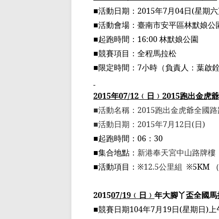
■
活動日期：
2015
年
7
月
04
日
(
星期六
■
活動會場：
臺
南市安平區林默娘公
■
起跑時間：
16:00
林默娘公園
■
競賽項目：全程馬拉松
■
限定時間：
7
小時
（
負責人：葉啟
2015
年
07/12
﹙
日
﹚
2015
跑
出金虎爺
■
活動名稱：
2015
跑
出金虎爺
全國路
■
活動日期：
2015
年
7
月
12
日
(
日
)
■
起跑時間：
06
：
30
■
集合地點：
新港奉天宮中山路牌樓
■
活動項目：
※
12.5
公里組
※5KM
2015
07/19
﹙
日
﹚
年大腳丫
盃
全國馬
■競賽日期
104
年
7
月
19
日
(
星期日
)
上