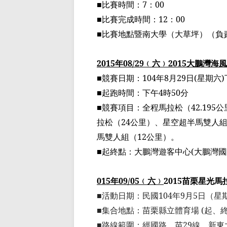
■比賽時間：
7
：
00
■比賽完成時間：
12
：
00
■比賽地點暨南大學（大草坪）
（
負
2015
年
08/29
﹙
六
﹚
2015
大鵬灣海風
■
競賽日期：
104
年
8
月
29
日
(
星期六
)
■
起跑時間：下午
4
時
50
分
■
競賽項目：全程馬拉松（
42.195
公
拉松（
24
公里）、星空
超半馬雙
人
馬雙人
組（
12
公里）。
■
起終點：大鵬灣遊客中心
(
大鵬灣國
015
年
09/05
﹙
六
﹚
2015
苗栗星光馬
■
活動日期：民國
104
年
9
月
5
日（星
■
集合地點：苗栗縣立體育場
(
起、
■
路線範圍：經國路、苗
29
線、新東