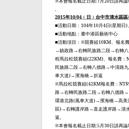
※
本會報名截止日期
:7
月
20
日請再論
2015
年
10/04
﹙
日
﹚
台中市清水區區
■
活動日期：
104
年
10
月
4
日
(
星期日
)
■
活動地點：
臺
中港區藝術中心
■
活動項目：
※
競賽組
10KM
、報名
→
鎮政路
→
右轉民族路二段
→
右轉八
程馬拉松競賽組
(22KM)
、報名費：
民族路二段
→
右轉八德路
→
中清路九
車大道
)→
濱海橋
→
折返
※
馬拉松競賽組
(42KM
報名費：
NT$
路
→
右轉民族路二段
→
右轉八德路
環港北路
(
風車大道
)→
濱海橋
→
高美
區
)→
右轉護岸路
→
直走護岸路
→
清
返。
※
本會報名截止日期
:5
月
30
日請再論