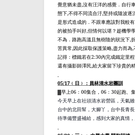
覺意猶未盡
,
沒有汪洋的感覺．自行
態下
,
不得不同流合
汙
,
堅持或隨波逐
是形式造成的．不跟車應該對我較有
的被拍手叫好
,
但情何以堪？趁機學
不為．路跑高溫且無樹陰的狀況下
,
苦異常
,
因此採取保護策略
,
盡力而為
,
記得：
標鐵若
在
2:30
內完成鐵定里程
還有
攝影師澤民
,
給大家留下珍貴的
05/17
﹙
日
﹚
：員林清水
岩
團訓
▓
早上
06
：
00
集合，
06
：
30
起跑、
今天早上在社頭清水岩營區，天氣雖
台中的
北田幫
，大腳丫，台中長青長
待準備豐盛補給，感到大家的真情，