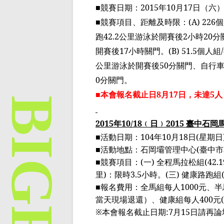
■競賽日期：
2015
年
10
月
17
日（六
■競賽項目、距離及時限：
(A) 226
個
跑
42.2
公里游泳於開賽後
2
小時
20
分
開賽後
17
小時關門。
(B) 51.5
個人組
/
公里游泳於開賽後
50
分關門、自行
0
分關門。
■本會報名截止日
8
月
17
日，未達
5
人
2015
年
10/18
﹙
日
﹚
2015
臺
中石岡
■
活動日期：
104
年
10
月
18
日
(
星期日
■
活動地點：石岡壩管理中心
(
臺
中市
■
競賽項目：
(
一
)
全程馬拉松組
(42.
里
)
：限時
3.5
小時。
(
三
)
健康路跑組
■
報名費用：全馬組每人
1000
元、
半
當天現場退還）、健康組每人
400
元
(
※
本會報名截止日期
:7
月
15
日請再論