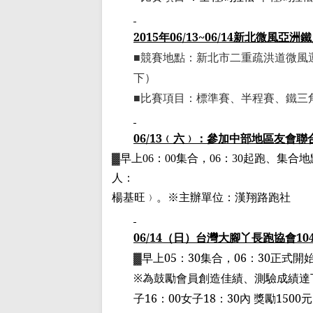
2015
年
06/13~06/14
新北微風亞洲鐵
■競賽地點：新北市二重疏洪道微風
下
）
■比賽項目：標準賽、
半程賽
、鐵三
06/13
﹙
六
﹚
：參加中部地區友會聯
▓
早上
06
：
00
集合，
06
：
30
起跑、集合地
人：
楊基旺
﹚
。
※主辦單位：漢翔路跑社
06/14
（日）台灣大腳丫長跑協會
10
▓
早上
05
：
30
集合，
06
：
30
正式開
※為鼓勵會員創造佳績、測驗成績達
子
16
：
00
女子
18
：
30
內 獎勵
1500
元