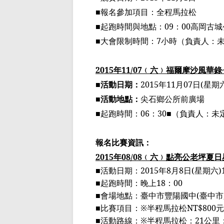
■
報名參加項目：全程馬拉松
■
起跑時間與地點：
09
：
00
高岡古城
■
大會限制時間：
7
小時
（
負責人：
2015
年
11/07
﹙
六
﹚
福爾摩沙風華錄
■活動日期：
2015
年
11
月
07
日
(
星期
■活動地點：
尖石鄉公所前廣場
■起跑時間：
06
：
30
■
（
負責人：未
報名比賽資訊：
2015
年
08/08
﹙
六
﹚
點亮公老坪夏日
■
活動日期：
2015
年
8
月
8
日
(
星期六
)
■
起跑時間：晚上
18
：
00
■
會場地點：
臺
中市豐陽國中
(
臺
中市
■
比賽項目：
※
半程馬拉松
NT$800
元
■
活動路線：
※
半程馬拉松：
21
公里