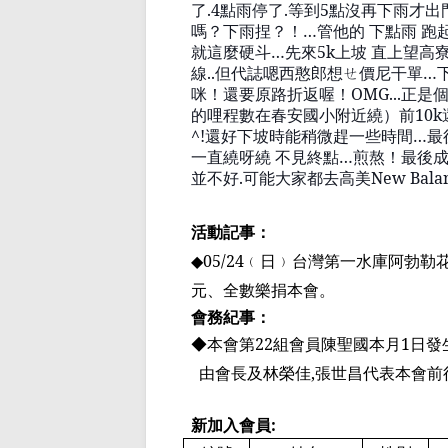
了
.
4
點雨
停了
.
等到
5
點沒再下雨才出
嗎？下雨捏？！
…
管他的 下點雨 跑
就這麼硬
斗
…
先來
5k
上坡 直上望高
線
..
但代
誌嗯西憨郎想ㄝ
價尼
干
單
…
咪
！還要原路折返喔！
OMG...
正是
的哩程數在春安國小附近繞）前
10k
^!
還好下坡時能稍微趕一些時間
…
最
一直繞呀繞 不見終點
…
煎熬！最後
並不好
.
可能大家都去高美
New Bala
活動記事：
◆
05/24
﹙
日
﹚
台灣第一水庫阿勃勒
元、全數樂捐本會。
會務紀事：
◆本會第
22
組會員陳聖國
本月
1
日發
由會長及林榮佳
,
張世昌代表本會前
新加入會員
: