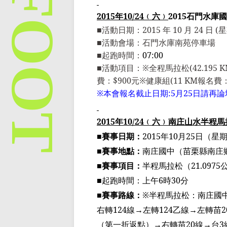
2015
年
10/24
﹙
六
﹚
2015
石門水庫國
■
活動日期：
2015
年
10
月
24
日
(
星
■
活動會場：石門水庫南苑停車場
■
起跑時間：
07:00
■
活動項目：
※
全程馬拉松
(42.195 
費：
$900
元
※
健康組
(11 KM
報名費
※
本會報名截止日期
:5
月
25
日請再論
2015
年
10/24
﹙
六
﹚
南庄山水半程馬
■賽事日期：
2015
年
10
月
25
日（星
■賽事地點：
南庄國中（苗栗縣南庄
■賽事項目：
半程馬拉松（
21.0975
■起跑時間：上午
6
時
30
分
■賽事路線：
※半程馬拉松：南庄國
右轉
124
線
→
左轉
124
乙線
→
左轉苗
2
（第一折返點）
→
右轉苗
20
線
→
台
3