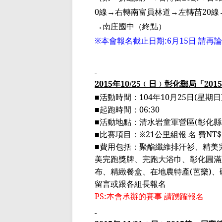
0
線
→
右轉南富員林道
→
左轉苗
20
線
→
南庄國中（終點）
※
本會報名截止日期
:6
月
15
日 請再
2015
年
10/25
﹙
日
﹚
彰化郵局「
2015
■
活動時間：
104
年
10
月
25
日
(
星期日
■
起跑時間：
06:30
■
活動地點：
清水岩童軍營
區
(
彰化縣
■
比賽項目：
※21
公里組報 名 費
NT$
■
費用包括：聚酯纖維排汗衫、
精美
美完跑獎牌
、
完跑大
浴巾、彰化
圓滿
布、精緻餐盒、在地農特產
(
芭樂
)
、
留言或跟各組長報名
PS:
本會承辦的賽事 請踴躍報名