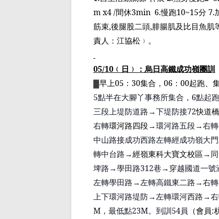
m x4 /
間休
3min
6.
慢跑
10~15
分
7.
筋束
,
後腿股二頭
,
腓腸肌及比目魚肌
責人：
江協松﹚
。
05/10
﹙
日
﹚
：烏日高鐵成功嶺
團訓
▓
早上
05
：
30
集合，
06
：
00
起跑、
5
點半在大腳丫事務所集合，
6
點起
三段上堤防道路
→
下堤防接
72
快道
右轉
環河路四段
→
環河路五段
→
右轉
中山路接成功西路左轉經成功嶺大門
轉中台路
→
經嶺東科大寶文
校區
→
同
埤
路
→
學田路
312
巷
→
穿越國道一號
左轉學田路
→
左轉高鐵東二路
→
右轉
上下環河路堤防
→
左轉環河西路
→
右
M
，最低點
23M
。
到訓
54
員
（
會員
: