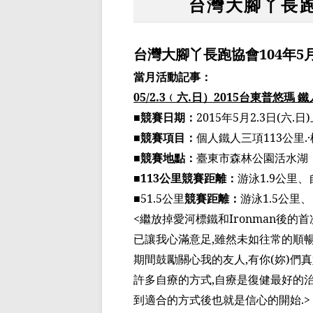
台灣大腳丫長跑
台灣大腳丫長跑協會
104
年
5
當月活動記事：
05/2.3
﹙
六
.
日
）
2015
台東普悠
瑪
鐵
■競賽日期：
2015
年
5
月
2.3
日
(
六
.
日
)
■競賽項目：
個人鐵人三項
113
公里
.
·
■競賽地點：
臺
東市森林公園活水湖
■
113
公里競賽距離：
游泳
1.9
公里、
■
51.5
公里
競賽距離：
游泳
1.5
公里、
<
繼放掉
愛河標鐵和
Ironman
後的首
已讓我心滿意足
,
雖然未如往常的順
期間鼓勵關心我的友人
,
有你
(
妳
)
們真
許多自療的方式
,
自療是復
健最好的
到適合的方式後也就是信心的開始
.>