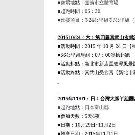
■
會場地點：嘉義市立體育場
■
起跑時間：
06
：
30
■
比賽項目：
※24
公里組
※7
公里組
（
2015
10/24
﹙
六
﹚
第四屆真武
山玄武
■
活動時間：
2015
年
10
月
24
日【
■56
公里
超馬組
：
07
：
00
鳴槍起跑
■
活動起點：新北市新店區碧潭風景
■
活動終點：真武山
受玄宮
【新北市
2015
年
11
/01
﹙
日
﹚
台灣大腳丫組團
■
起跑地點：日本富山縣
■
參加天數：
5
天
4
夜
■
日期：
10
月
29
日
~11
月
2
日
■
競賽日期：
2015
年
11
月
1
日