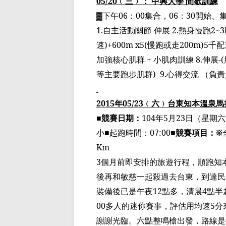
05/20
﹙
三
﹚
： 中興大學 間歇訓練
▓
下午
06
：
00
集合，
06
：
30
開始、
1.
自主活動關節
-
伸展
2.
熱身慢跑
2~3
速
)+600m x5(
慢跑或走
200m)5
千配
加強核心肌群
+
小肌肉訓練
8.
伸展
-(
等主要跑步肌群
)
9.
心得交流
（
負責
2015
年
05/23
﹙
六
﹚
台東知本溫泉馬
■競賽日期：
104
年
5
月
23
日（星期六
小■起跑時間：
07:00
■競賽項目：※
Km
3
個月前即安排的旅遊行程，
順跑知
後再和
敏慈
一起殺過去台東，到達民
裝備後已是午夜
12
點多，清晨
4
點半
00
多人的迷你賽事，評估
用均速
5
分
謝謝光臨。六點整鳴槍出發，路線是