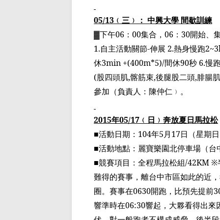
05/13
﹙
三
﹚
： 中興大學 間歇訓練
▓
下午
06
：
00
集合，
06
：
30
開始、
1.
自主活動關節
-
伸展
2.
熱身慢跑
2~3
休
3min +(400m*5)/
間休
90
秒
6.
慢
(
股四頭肌
,
髂筋束
,
後腿股二頭
,
腓腸
參加
（
負責人：陳仲仁
﹚
。
2015
年
05/17
﹙
日
﹚
奔放夏日馬拉松
■
活動日期：
104
年
5
月
17
日（星期日
■
活動地點：麗寶樂園北停車場（台
■
競賽項目：全程馬拉松組
/42KM ※
難得的賽事，離台中市區如此的近，
圈
。賽事在
0630
開跑，比預先提前
3
響準時在
06:30
響起，大夥看得出來
伏，對一般跑者不構成威脅，後半段