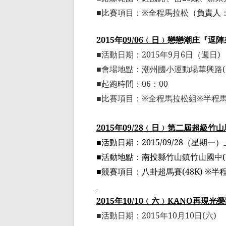
■
比賽項目：
※
全程馬拉松
（
負責人
2015
年
09/06
﹙
日
﹚
戀
戀
潮
庄
『逗陣
■
活動日期：
2015
年
9
月
6
日
（
週日
)
■
會場地點：潮州國小運動場華興路
(
■
起跑時間：
06
：
00
■
比賽項目：
※
全程馬拉松組
※
半程
2015
年
09/28
﹙
日
﹚
第二屆超級竹山
■
活動日期：
2015/09/28
（星期一）
■
活動地點：南投縣竹山鎮竹山國中
(
■
競賽項目：八卦超馬賽
(48K) ※
半
2015
年
10/10
﹙
六
﹚
KANO
再現光榮
■
活動日期：
2015
年
10
月
10
日
(
六
)