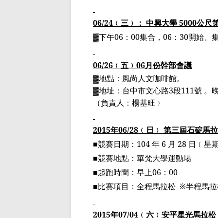
06/24
﹙
三
﹚
： 中興大學
5000
公尺
▓
下午
06
：
00
集合，
06
：
30
開始、
06/26
﹙
五
﹚
06
月份幹部會議
▓
地點：風尚人文咖啡館。
▓
地址：台中市文心路
3
段
111
號 。
（
負責人：楊基旺
﹚
2015
年
06/28
﹙
日
﹚
第三屆石碇馬拉
■
競賽日期：
104
年
6
月
28
日
﹝
星
■
競賽地點：華
梵
大學運動場
■
起跑時間：早上
06
：
00
■比賽項目：
全程馬拉松
※
半程馬拉
2015
年
07/04
﹙
六
﹚
安平星光馬拉松