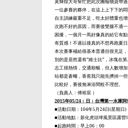
黃輝煌大哥幫忙把
此次團報物資
帶過
一位參賽的夥伴，在這上上下下的悶
自主訓練嚴重不足，吃太好體重也增
次跑不好的原因，而賽後雙腿不適一
困擾，一個月
一
馬好像真的給它有點
有質感！不過以後真的不想再跑夏日
本次賽事補給很基本普通但很充足，
別的是居然還有
”
維士比
”
，冰塊在
第
志工很熱情，交通順暢，但人數增加
站都是蒼蠅，香蕉我只能先擠掉一些
比較好，賽後無
淋浴間較不
理想。
（
負責人：
傅裕宸
）
2015
年
05/24
﹙
日
﹚
台灣第一水庫阿
■
活動日期：
104
年
5
月
24
日
(
星期日
)
■
活動地點：新化虎頭
埤
風景區露營
■
起跑時間：早上
06
：
00