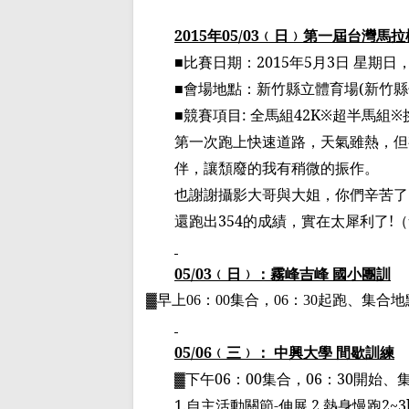
2015
年
05/03
﹙
日
﹚
第一屆台灣馬拉
■
比賽日期：
2015
年
5
月
3
日 星期日
■
會場地點：新竹縣立體育場
(
新竹縣
■
競賽項目
:
全馬組
42K
※
超半馬組
※
第一次跑上快速道路，
天氣雖熱
，但
伴，讓頹廢的我有稍微的振作。
也謝謝攝影大哥與大姐，你們辛苦了
還跑出
354
的成績，實在太犀利了
!
（
05/03
﹙
日
﹚
：霧峰吉峰
國小團訓
▓
早上
06
：
00
集合，
06
：
30
起跑、集合地
05/06
﹙
三
﹚
： 中興大學 間歇訓練
▓
下午
06
：
00
集合，
06
：
30
開始、
1.
自主活動關節
-
伸展
2.
熱身慢跑
2~3