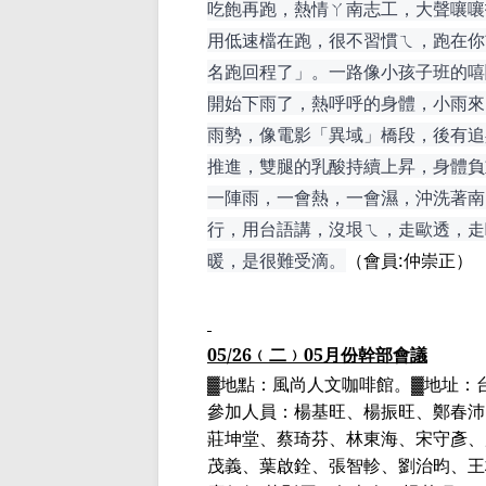
吃飽再跑，熱情
ㄚ南志
工，大聲嚷嚷
用低速檔在跑，很不習慣
ㄟ
，跑在你
名跑回程了」。一路像小孩子班的
嘻
開始下雨了，熱呼呼的身體，小雨來
雨勢，像電影「異域」橋段，後有追
推進，雙腿的乳酸持續上昇，身體負
一
陣雨，一會熱，一會濕，
沖洗著
南
行，用台語講，沒
垠ㄟ
，
走歐透
，走
暖，是很難受滴。
（
會員
:
仲崇正）
05/26
﹙
二
﹚
05
月份幹部會議
▓
地點：風尚人文咖啡館。
▓
地址：
參加人員：
楊基旺、楊振旺、鄭春沛
莊坤堂、蔡琦芬、林東海、宋守彥、
茂義
、葉啟銓、張智
軫
、劉治昀、王