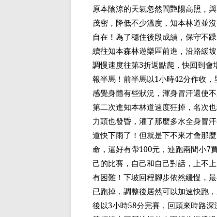
原本陰涼的天氣忽然間艷陽高照，與
茂密，降低不少溫度，知本林道並沒
自在！為了穩住後段成績，保守不
躁
續往知本森林遊樂區前進，沿路緩坡
調慢速度往第
3
折返點爬
，快回到會
報半馬
！前半馬以
1
小時
42
分作收，
感覺身體有些狀況，渾身
冒汗還使
不
第二次進知本林道
速度狂掉
，名次
也
力頭
也發昏，灌了那麼多水全身
冒汗
道快下雨了！但就是下不來才會那麼
命，還好有帶
100
元，連跑兩間小
7
己的比賽，自己和自己對話，上不上
有困難！下坡回程腳步依然緩慢，最
已
跑掉，調整後居然可以加速快跑，
後以
3
小時
58
分完賽，回頭來時路深