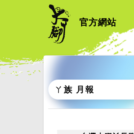
官方網站
ㄚ族 月報