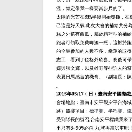
溫，肯定像我一樣要當步兵的了。
太陽的光芒在
8
點半後開始發揮，在
己這是好天氣
.
此次大會的補給共分
糕之外還有西瓜，屬於精巧型的補給
跑者可領取免費啤酒一瓶，這對於跑
的全馬參加的人數不多，幸運的取得
志工，看到了也格外欣喜。賽後可帶
婦與張文輝，以及雄哥等些許人的幫
表夏日馬感言的機會。
（
副組長：陳
2015
年
05/17
﹙
日
﹚
臺
南安平國際鐵
會場地點：
臺
南市安
平觀夕平台
海域
路）競賽項目
：標準賽、
半程賽
、鐵
受到隊長的號召
,
台南安
平標鐵
我來
乎只有
8~90%
的功力
,
就再當試車吧