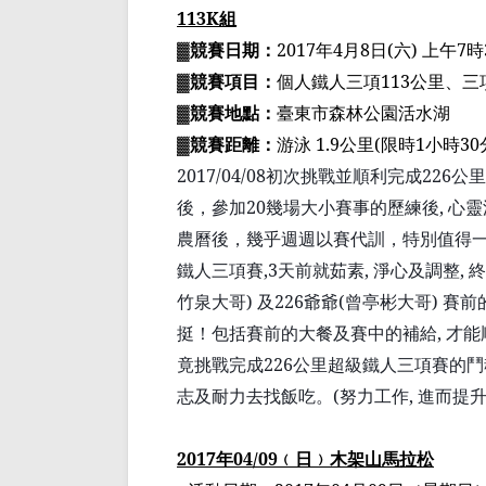
113K
組
▓
競賽日期：
2017
年
4
月
8
日
(
六
)
上午
7
時
▓
競賽項目：
個人鐵人三項
113
公里、三
▓
競賽地點：
臺
東市森林公園活水湖
▓
競賽距離：
游泳
1.9
公里
(
限時
1
小時
30
2017/04/08
初次挑戰並順利完成
226
公里
後，參加
20
幾
場大小賽事的歷練後
,
心靈
農曆後，幾乎
週週以賽代
訓，特別值得
鐵人
三
項賽
,3
天前就
茹
素
,
淨心及調整
,
終
竹泉大哥
)
及
226
爺爺
(
曾亭彬大哥
)
賽前
挺！包括賽前的大餐及賽中的補給
,
才能
竟挑戰完成
226
公里超級鐵人
三
項賽
的鬥
志及耐力去找飯吃。
(
努力工作
,
進而提
2017
年
04/09
﹙
日
﹚
木架山馬拉松