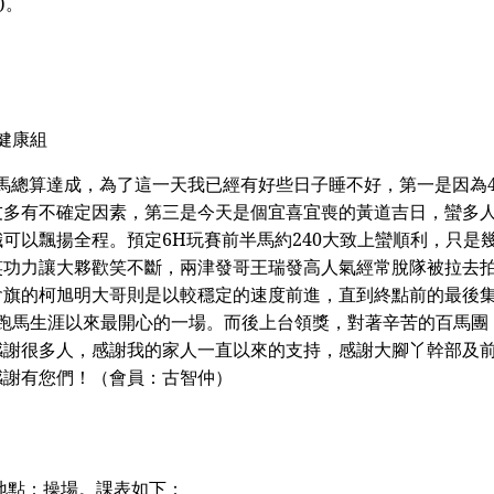
)
。
健康組
馬總算
達成，為了這一天我已經有好些日子睡不好，第一是因為
友多有不確定因素，第三是今天是個
宜喜宜喪
的黃道吉日，蠻多
幟可以飄揚全程。預定
6H
玩賽前半馬約
240
大致上蠻順利，只是
笑功力讓大夥歡笑不斷，
兩津發
哥
王瑞發
高人氣經常脫隊被拉去
會旗的
柯旭明
大哥則是以較穩定的速度前進，直到終點前的最後
跑馬生涯以來最開心的一場。而後上台領獎，對著辛苦的
百馬團
感謝很多人，感謝我的家人一直以來的支持，感謝大腳丫幹部及
感謝有您們！
（
會員：古智仲
）
地點：操場。課表如下：