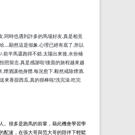
友
.
同時也遇到許多的馬場好友
.
真是相見
哈
....
顯然這是假象
.
心理已經有底了
.
所以
少
.
前半馬還跑得不錯
.
太陽出來後
.
水份
補
拍照留念
.
真是感謝啦
!
後面的旅程越來越
來
.
煙酒讓他身體
.
每況愈下
.
毅然戒除煙酒
.
送來香甜西瓜
.
真的
很
棒啦
!
洗完澡
.
吃完
人。很多是跑馬的前輩，藉此機會學習學
的配速，在張大哥與
范
大哥的陪伴下輕鬆