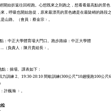
經開始折返往回程跑。心想既來之則跑之，想看看最高點的景色
起來，呼吸也開始急促，原來最漂亮的景色總是在最陡峭的路段
其是山路。
（
會員：蔡金宗
﹚
。
點：
中正大學體育場大門口
。跑步路線：
中正大學體
…
..
（負責人：陳月貴組長﹚。
地點：操場。課表如下：
肌力訓練
2
、
19:30-20:10
間歇訓練
(300
公尺
*10
趟慢跑
100
公尺
6
秒
人：許巍瀚
﹚
。
拉松