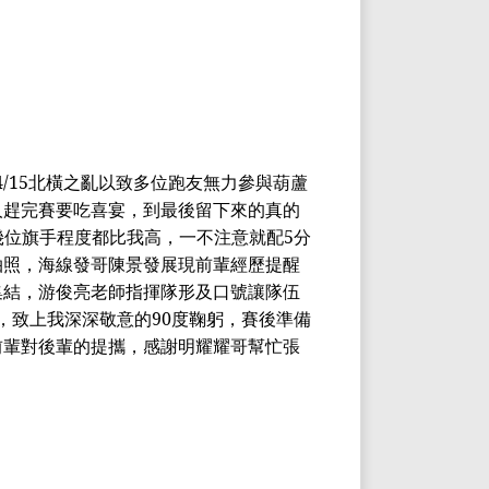
4/15
北橫之亂以致多
位跑友無力
參與葫蘆
人趕完賽要吃喜宴，到最後留下來的真的
幾位旗手程度都比我高，
一
不注意就配
5
分
拍照，海線發哥
陳景發
展現前輩經歷提醒
集結，
游俊亮
老師指揮隊形及口號讓隊伍
，致上我深深敬意的
90
度鞠躬，賽後準備
前輩對後輩的提攜，感謝
明耀
耀哥幫忙
張