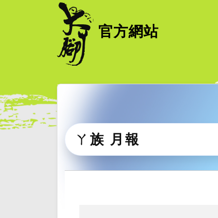
官方網站
ㄚ族 月報