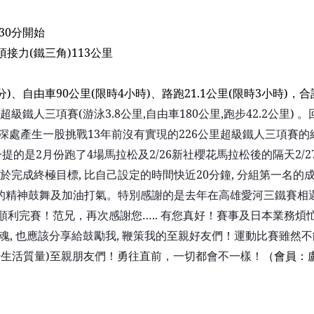
30
分開始
項接力
(
鐵三角
)113
公里
分
)
、自由車
90
公里
(
限時
4
小時
)
、路跑
21.1
公里
(
限時
3
小時
)
，合
超級鐵人
三
項賽
(
游泳
3.8
公里
,
自由車
180
公里
,
跑步
42.2
公里
)
。
深處產生一股挑戰
13
年前沒有實現的
226
公里超級鐵人
三
項賽的
一提的是
2
月份跑了
4
場馬拉松及
2/26
新社櫻花馬拉松後的隔天
2/2
於完成終極目標
,
比自己設定的
時間快近
20
分鐘
,
分組第一名的
的精神鼓舞及加油打氣。特別感謝的是去年在高雄愛河三鐵賽相
順利完賽！
范
兄，再次感謝您
…..
有您真好！賽事及日本
業務煩
魂
,
也應該分享給鼓勵我
,
鞭策我的至親好友們！運動比賽雖然不
升生活質量
)
至親朋友們！勇往直前，一切都會不一樣！
（
會員：