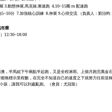
伸展
3.
動態伸展
.
馬克操
.
漸速跑
4.10~15
圈
m
配速跑
跑
5~10
分
7.
加強核心訓練
8.
伸展
9.
心得交流
（
負責人：劉治昀
嘉年華
六）
12:30~18:00
南澳，
半馬組
下午兩點半起跑，又是全程淋雨。上個月跑完萬金
程都無標示里程數，在完全不知道自己的速度之下就努力往前並
小孩，讓我可以到處亂跑。
（會員：尤冠龍）
）