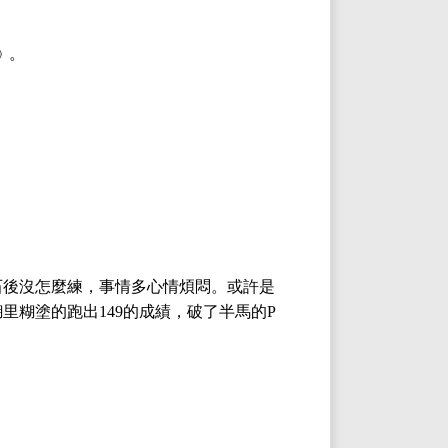
﹚
。
石後沒怎麼練，事情多心情煩悶。或許是
糊里糊塗的跑出
的成績，破
了半馬的
149
P