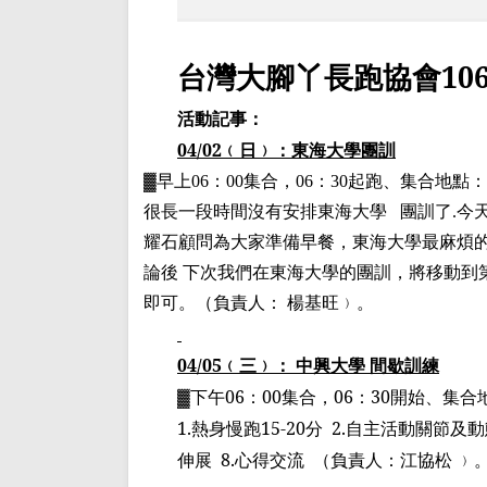
台灣大腳丫長跑協會
10
活動記事：
04/02
﹙
日
﹚
：東海大學
團訓
▓
早上
06
：
00
集合，
06
：
30
起跑、集合地點：
很長一段時間沒有安排東海大學
團訓了
.
今
耀石顧問為大家準備早餐，東海大學最麻煩
論後 下次我們在東海大學
的團訓
，將移動到
即可。
（
負責人： 楊基旺
﹚
。
04/05
﹙
三
﹚
： 中興大學 間歇訓練
▓
下午
06
：
00
集合，
06
：
30
開始、集合
1.
熱身慢跑
15-20
分
2.
自主活動關節及動
伸展
8.
心得交流
（
負責人：
江協松 ﹚