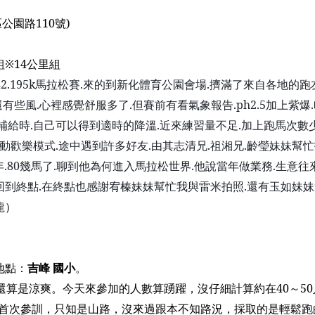
）
區公園路
110
號
)
組
※14
公里組
42.195k
馬拉松賽
.
來的到新化體育公園會場
.
擠滿了來自各地
的跑
還有些風
.
心裡感覺舒服多了
.
但賽前有看氣象報告
.ph2.5
加上紫爆
.
補給時
.
自己可以得到適時的降溫
.
近來練習量不足
.
加上跑馬次數
動歡樂模式
.
途中遇到許多好友
.
由其
志清兄
.
祖湘兄
.
齡瑩妹妹幫忙
年
.80
幾
馬了
.
聊到他為何進入馬拉松世界
.
他說當年做業務
.
生意往
回到終點
.
在終點也感謝
宥榛
妹妹幫忙我與雷米拍照
.
還有玉如妹妹
龍
）
地點：
吉峰
國小
。
還算是涼爽。今天來參加的人數算踴躍，沒仔細計算約在
40
～
50
首次參訓，只知是山路，沒來過跟本不知路況，採取的是輕鬆跑