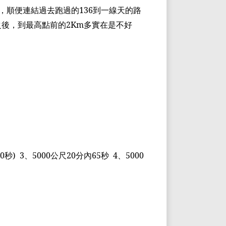
，順便連結過去跑過的
136
到一線天的路
之後，到最高點前的
2Km
多實在是不好
0
秒
)
3
、
5000
公尺
20
分內
65
秒
4
、
5000