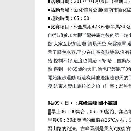
■
活動日期：
2017
年
04
月
09
日（星期日
■
活動會場：新化體育公園
(
臺
南市新化
■
起跑時間：
05
：
50
■
比賽項目：
※
全馬組
42K)※
超半馬
24K
1/8
參加大腳丫龍井馬之後的第一場
自從
歡
.
大家互祝加油啦
!
清晨天空
.
烏雲籠罩
.
帶了腰包水壺
.
至少在山區炎熱地帶
.
沒有
給
.
控制不好
.
速度也開始下降
.
哈
....
自動啟
熱
.
遇到一位
69
歲的大哥
.
他也已經跑了
9
開始跑步運動
.
就這樣與他邊跑邊聊天的
餐
.
結束木架山馬拉松之旅
（
理事：邱坤
04/09
﹙
日
﹚
：霧峰吉峰
國小團訓
▓
早上
06
：
00
集合，
06
：
30
起跑、集合
早晨
06
：
30
出發時的氣溫在
25
℃
左右，
習山路
的跑法
。吉
峰團訓是
我入
Y
族後的