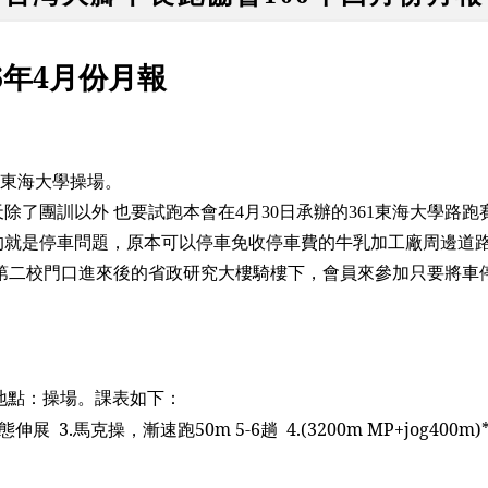
6
年
4
月份月報
東海大學操場。
天
除了團訓以外
也要試跑本會在
4
月
30
日承辦的
361
東海大學路跑
的就是停車問題，原本可以停車免收停車費的牛乳加工廠周邊道路
第二校門口進來後的省政研究大樓騎樓下，會員來參加只要將車
地點：操場。課表如下：
態伸展
3.
馬克操，
漸速跑
50m 5-6
趟
4.(3200m MP+jog400m)
。