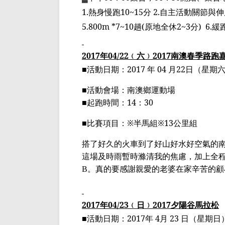
1.
熱身慢跑
10~15
分
2.
自主活動關節與
5.800m *7~10
趟
(
原地全休
2~3
分
)
6.
緩
2017
年
04/22
﹙
六
﹚
2017
南澳春季路跑
■
活動日期：
2017
年
04
月
22
日（星期
■
活動會場：南澳鄉運動場
■
起跑時間：
14
：
30
■
比賽項目：
※
半馬組
※13
公里組
搭了好久的火車到了好山
好水好空氣
的
這場及時雨暫時
滌
清我的焦慮，加上全
。真的要感謝親愛的老婆在家辛苦的顧
B
2017
年
04/23
﹙
日
﹚
2017
夕陽谷馬拉松
■
活動日期：
2017
年
4
月
23
日（星期日