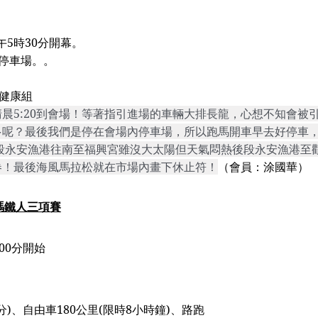
午
5
時
30
分開幕。
停車場。。
健康組
清晨
5:20
到會場！等著指引進場的車輛大排長龍，心想不知會被引
多呢？最後我們是停在會場內停車場，所以跑馬開車早去好停車
段永安漁港往南至
福興宮雖沒
大太陽但天氣悶熱後段永安漁港至
卷！最後海風馬拉松就在市場內畫下休止符！
（
會員：涂國華
）
瑪鐵人三
項賽
00
分開始
分
)
、自由車
180
公里
(
限時
8
小時鐘
)
、路跑