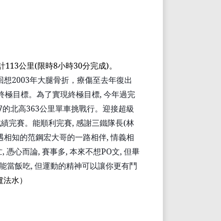
計
113
公里
(
限時
8
小時
30
分完成
)
。
回想
2003
年大腿骨折，療傷至去年復出
終極目標。為了實現終極目標
,
今年過完
7
的北高
363
公里單車挑戰行。迎接超級
成績完賽。能順利完賽
,
感謝三鐵隊長
(
林
遇相知的
范鋼宏
大哥的一路相伴
,
情義相
忙
,
憑心而論
,
賽事多
,
本來不想
PO
文
,
但畢
能當飯吃
,
但運動的精神可以讓你更有鬥
盧法水
）