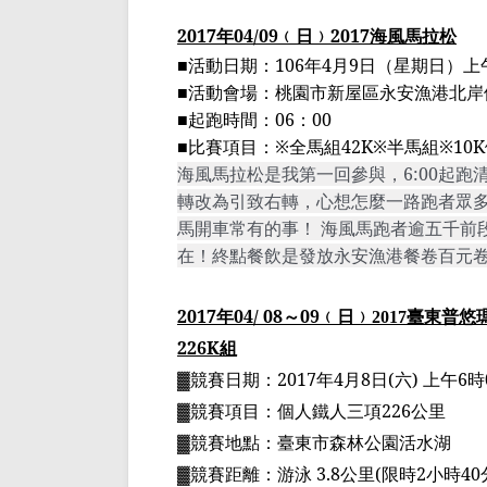
2017
年
04/09
﹙
日
﹚
2017
海風馬拉松
■
活動日期：
106
年
4
月
9
日（星期日）上
■
活動會場：桃園市新屋區永安漁港北岸
■
起跑時間：
06
：
00
■
比賽項目：
※
全馬組
42K
※
半馬組
※10
K
海風馬拉松是我第一回參與，
6:00
起跑
轉改為引致右轉，心想怎麼
一
路跑者眾
馬開車常有的事！ 海風馬跑者逾五千前
在！終點餐飲是發放永安
漁港餐卷百元
2017
年
04/ 08
～
09
﹙
日
﹚
臺東普悠
2017
226K
組
▓
競賽日期：
2017
年
4
月
8
日
(
六
)
上午
6
時
▓
競賽項目：個人鐵人三項
226
公里
▓
競賽地點：
臺
東市森林公園活水湖
▓
競賽距離：游泳
3.8
公里
(
限時
2
小時
40