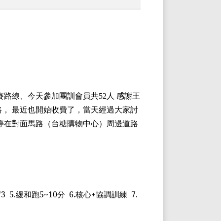
賽路線、今天
參加團訓會員
共
52
人 感謝王
， 最近也開始收費了，當天經過大家討
停在對面馬路（台糖購物中心）周邊道路
*3
5.
緩和跑
5~10
分
6.
核心
+
協調訓練
7.