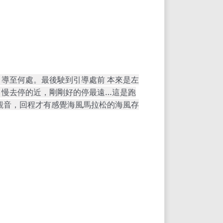
導至何處。最後駛到引導處前 本來是左
，
慢去停的
近，剛剛好
的停最遠
…
這是跑
觀音，回程才有感覺海風馬拉松的海風存