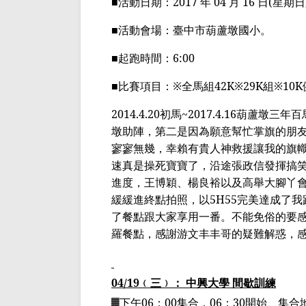
■
活動日期：
2017
年
04
月
16
日
(
星期日
■
活動會場：
臺
中市葫蘆
墩
國小。
■
起跑時間：
6:00
■
比賽項目：
※
全馬組
42K※29K
組
※10K
2014.4.20
初馬
~2017.4.16
葫蘆
墩三年百
墩
助陣，第二是因為願意幫忙掌旗的朋
寥寥無幾，幸賴有貴人神救援讓我的旗
速
真是操死寶寶
了，沿途
張政信
發揮搞
進度，
王博穎
、
楊良裕
以及高舉大腳丫
緩緩進終點拍照，以
5H55
完美達成了我
了餐點跟大家享用一番。不能免俗的要
羅餐點，感謝
游
文
丰
丰
哥
的疑難
解惑，
04/19
﹙
三
﹚
： 中興大學 間歇訓練
▓
下午
06
：
00
集合，
06
：
30
開始、集合