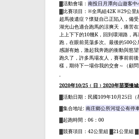
▓
活動會場：
南投日月潭向山遊
客中
▓
比賽項目：
※
全馬組
42K
※
29
公里
超馬後遺症？懷疑自己正陷入，備受
湖光山色適合跑馬的涼爽天，痛苦在
上上下下的
10
幾
K
，回到環湖路，再
跑，在眼前晃蕩多次。最後的
500
公
感謝有她，激起我奔跑的衝動與慾望
跑久了，許多馬場友人，賽事前前後
樣，期待下一場你我的交會～
（顧問
2020
年
10
/25
﹙日﹚
2020
年苗栗
慢城
▓
活動日期：
民國
109
年
10
月
25
日
（
▓
集合地址
:
南庄鄉公所河堤公有停
▓
起跑時間：
06
：
00
▓
競賽項目：
42
公里組
▓21
公里組
▓