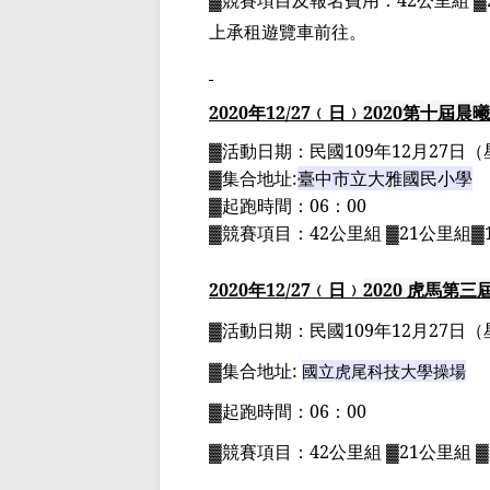
▓
競賽項目
及報名費用
：
42
公里組
▓
上承租遊覽車前往。
2020
年
12
/27
﹙日﹚
2020
第十屆晨曦
▓
活動日期：
民國
109
年
12
月
27
日
（
▓
集合地址
:
臺中市立大雅國民小學
▓
起跑時間：
06
：
00
▓
競賽項目：
42
公里組
▓21
公里組
▓
2020
年
12
/27
﹙日﹚
2020
虎馬第三
▓
活動日期：
民國
109
年
12
月
27
日
（
▓
集合地址
:
國立虎尾科技大學操場
▓
起跑時間：
06
：
00
▓
競賽項目：
42
公里組
▓21
公里組
▓