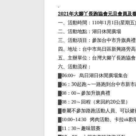
2021
年大腳丫長跑協會元旦會員及
一、活動時間：
年
月
日
星期五
110
1
1
(
二、活動地點：湖日休閒廣場
三、活動項目：參加台中市升旗典禮
四、地址：台中市烏日區新興路旁高
五、主辦單位：台灣大腳丫長跑協會
六、活動流程：
▓
0
烏日湖日休閒廣場集合
6:00~
▓
：
30
起跑
～
一路跑到台中市新市
06
▓
：
～
參加升旗典禮
08
00
▓
：
～
回程
（來回約
20
公里）
08
20
▓
眷屬不參加路跑活動人員、可以健
▓
烤肉活動、卡拉
歡
10:00~14:30
ok
▓
：
～
趣味競賽
11
30