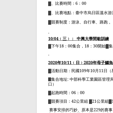
▓、比賽時間：
6
：
00
▓、比賽地點：
臺中市烏日區溫水游
▓競賽制度：游泳、自行車、路跑
。
10/04
﹙三﹚：
中興大學間歇訓練
▓下午
18
：
00
集合，
18
：
30
開始▓
2020
年
10
/11
﹙日﹚
2020
年母子鱷魚
▓
活動日期：
民國
109
年
10
月
11
日
（
▓
集合地址
:
中部科學工業園區管理
口）
▓
起跑時間：
06
：
00
▓
競賽項目：
42
公里組
▓21
公里組
▓
賽事安排的巧妙、原本是
229
的賽事