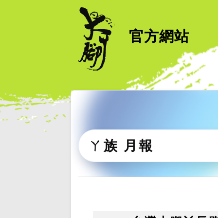
官方網站
ㄚ族 月報