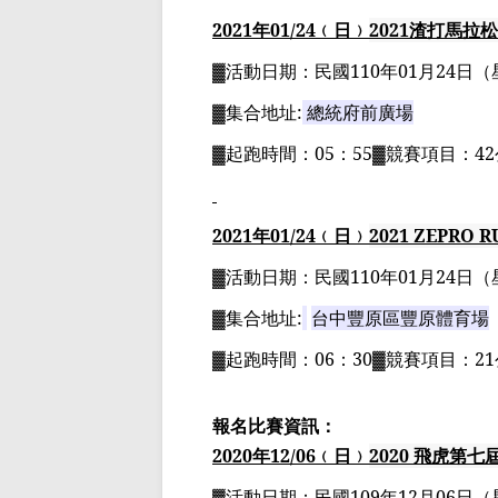
2021
年
01
/24
﹙日﹚
2021
渣打馬拉松
▓
活動日期：
民國
110
年
01
月
24
日
（
▓
集合地址
:
總統府前廣場
▓
起跑時間：
05
：
55▓
競賽項目：
42
2021
年
01
/24
﹙日﹚
2021 ZEPRO R
▓
活動日期：
民國
110
年
01
月
24
日
（
▓
集合地址
:
台中豐原區豐原體育場
▓
起跑時間：
06
：
30▓
競賽項目：
21
報名比賽資訊：
2020
年
12
/06
﹙日﹚
2020
飛虎第七
▓
活動日期：
民國
109
年
12
月
06
日
（