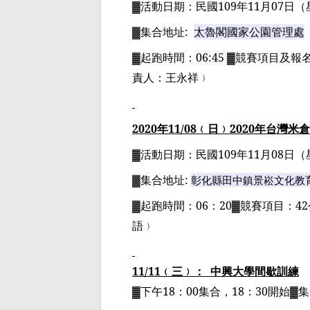
▓
活動日期：
民國
109
年
11
月
07
日
（
▓
集合地址
:
太魯閣國家公園管理處
▓
起跑時間：
06:45
▓
競賽項目
及報
責人：
王永祥
﹚
2020
年
11
/08
﹙日﹚
2020
年
台灣米倉
▓
活動日期：
民國
109
年
11
月
08
日
（
▓
集合地址
:
彰化縣田中鎮景崧文化教
▓
起跑時間：
06
：
20▓
競賽項目：
42
語﹚
11/11
﹙三﹚：
中興大學間歇訓練
▓下午
18
：
00
集合，
18
：
30
開始▓