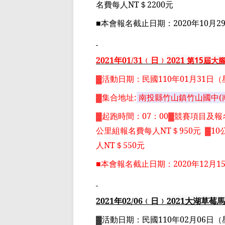
名費每人
NT
＄
2200
元
■
本會報名截止日期：
2020
年
10
月
2
2021
年
01
/31
﹙日﹚
2021
第
15
屆大
▓
活動日期：
民國
110
年
01
月
31
日
（
▓
集合地址
:
南投縣竹山鎮竹山國中
(
▓
起跑時間：
07
：
00▓
競賽項目
及報
公里組
報名費每人
NT
＄
950
元
▓10
人
NT
＄
550
元
■
本會報名截止日期：
2020
年
12
月
1
2021
年
02
/06
﹙日﹚
2021
大湖草莓馬
▓
活動日期：
民國
110
年
02
月
06
日
（