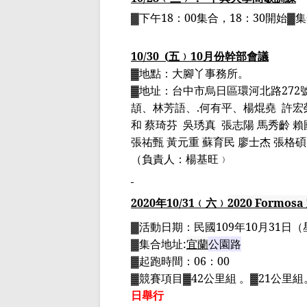
▓下午
18
：
00
集合，
18
：
30
開始▓
10/30
(
五﹚
10
月份幹部會議
▓地點：大腳丫事務所。
▓地址：台中市烏日區環河北路
272
頡、林芳語、
.
何有平、楊焜堯
許宏
和 蔡琦芬
吳琇真
張志陽 馬秀齡 賴
張祐甄 黃元重 蘇育民 廖士杰 張格碩
（負責人：楊基旺﹚
2020
年
10
/31
﹙六﹚
2020 Formosa
▓
活動日期：
民國
109
年
10
月
31
日
（
▓
集合地址
:
宜蘭
公園路
▓
起跑時間：
06
：
00
▓
競賽項目
▓42
公里組 。
▓21
公里組
日舉行