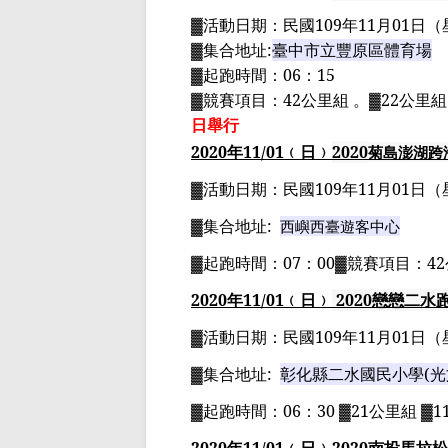
▓
活動日期：
民國
109
年
11
月
01
日
（
▓
集合地址
:
臺中市立豐原區體育場
▓
起跑時間：
06
：
15
▓
競賽項目：
42
公里組 。
▓22
公里組
日舉行
2020
年
11
/01
﹙日﹚
2020
菊島澎湖跨
▓
活動日期：
民國
109
年
11
月
01
日
（
▓
集合地址
:
西嶼西臺遊客中心
▓
起跑時間：
07
：
00▓
競賽項目：
42
2020
年
11
/01
﹙日﹚
2020
戀戀二水
▓
活動日期：
民國
109
年
11
月
01
日
（
▓
集合地址
:
彰化縣二水國民小學
(
光
▓
起跑時間：
06
：
30 ▓21
公里組
▓11