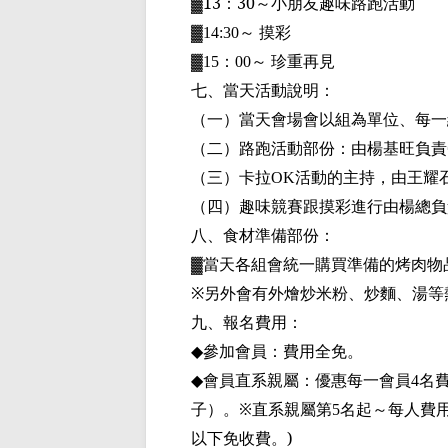
▓
13
：
30
～
小朋友趣味路跑活動
▓
～
摸彩
14:30
▓
：
～
珍重再見
15
00
七、當天活動說明：
（一）當天會場會以組為單位、每一
（二）路跑活動部份：由楊基旺負責
（三）卡拉
活動的主持，由王耀
OK
（四）趣味競賽跟摸彩進行由楊總負
八、食材準備部份：
▓
當天各組會統一購買準備的烤肉物
另外會有外燴炒米粉、炒麵、湯等
※
九、報名費用：
參加會員：費用全免。
◆
會員直系親屬：優惠每一會員
名
◆
4
子）。
※直系親屬第
名起
～
每人費
5
以下免收費。
)