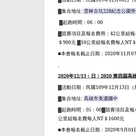
▓
集合地址
:
雲林古坑
228
紀念公園旁
▓
起跑時間：
06
：
00
▓
競賽項目
及報名費用
：
42
公里組
報
＄
900
元
▓10
公里組
報名費每人
NT
■
本會報名截止日期：
2020
年
11
月
0
2020
年
12
/13
﹙日﹚
2020
第四屆高
▓
活動日期：
民國
109
年
12
月
13
日
（
▓
集合地址
:
高雄市美濃國中
▓
起跑時間：
05
：
00▓
競賽項目
及報
公里組
報名費每人
NT
＄
1600
元
■
本會報名截止日期：
2020
年
9
月
01