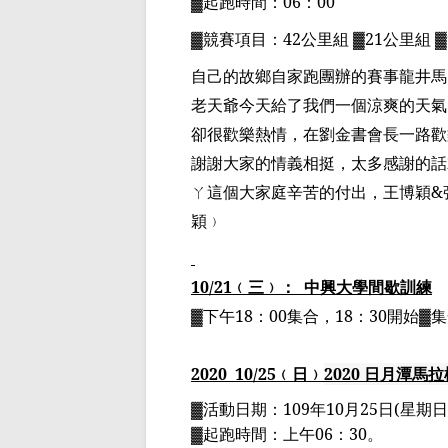
▓
起跑時間：
06
：
00
▓
競賽項目：
42
公里組
▓21
公里組
▓
自己的故鄉自家跑團辦的賽事龍井馬
老天爺今天給了我們一個涼爽的天氣
卻很歡樂熱情，在劉金書會長一路歡
謝謝大家的情義相挺，太多感謝的話
ㄚ這個大家庭辛苦的付出，王博穎
&
穎
﹚
10/21
﹙三﹚：
中興大學間歇訓練
▓下午
18
：
00
集合，
18
：
30
開始▓
2020
10
/25
﹙日﹚
2020
日月潭馬拉
▓
活動日期：
109
年
10
月
25
日
(
星期日
▓
起跑時間：
上午
06
：
30
。