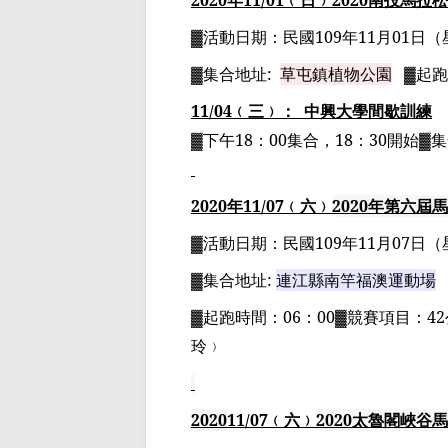
2020
年
11
/01
﹙日﹚
2020
南投馬拉松
▓
活動日期：
民國
109
年
11
月
01
日
（
▓
集合地址
:
草屯鎮植物公園
▓
起跑
11/04
﹙三﹚：
中興大學間歇訓練
▓下午
18
：
00
集合，
18
：
30
開始▓
2020
年
11
/07
﹙六﹚
2020
年
第六屆馬
▓
活動日期：
民國
109
年
11
月
07
日
（
▓
集合地址
:
連江縣南竿福澳運動場
▓
起跑時間：
06
：
00▓
競賽項目：
42
玲﹚
2020
11
/07
﹙六﹚
2020
太魯閣峽谷馬