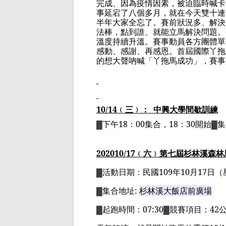
完成、因為疫情因素，被迫臨時喊卡
事延宕了八個多月，就在今天雙十連
半年大家全忘了。賽前狀況多、解決
法棒，點到誰、就能立馬解決問題。
溫度持續升溫。賽事動員各方團體單
感動、感謝、再感恩。首屆國際丫拖
的想大聲吶喊「丫拖馬成功」，賽事
10/14
﹙三﹚：
中興大學間歇訓練
▓下午
18
：
00
集合，
18
：
30
開始▓
2020
10
/17
﹙六﹚
第七屆杉林溪森林
▓
活動日期：
民國
109
年
10
月
17
日
（
▓
集合地址
:
杉林溪大飯店前廣場
▓
起跑時間：
07:30
▓
競賽項目：
42