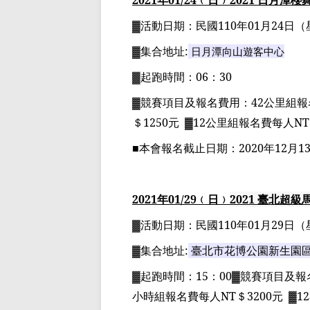
2021
年
01
/24
﹙日﹚
2021
日月潭櫻
▓
活動日期：
民國
110
年
01
月
24
日
（
▓
集合地址
:
日月潭向山遊客中心
▓
起跑時間：
06
：
30
▓
競賽項目
及報名費用
：
42
公里組
報
＄
1250
元
▓12
公里組
報名費每人
NT
■
本會報名截止日期：
2020
年
12
月
1
2021
年
01
/29
﹙日﹚
2021
臺北超級
▓
活動日期：
民國
110
年
01
月
29
日
（
▓
集合地址
:
臺北市花博公園新生園
▓
起跑時間：
15
：
00▓
競賽項目
及報
小時組
報名費每人
NT
＄
3200
元
▓12