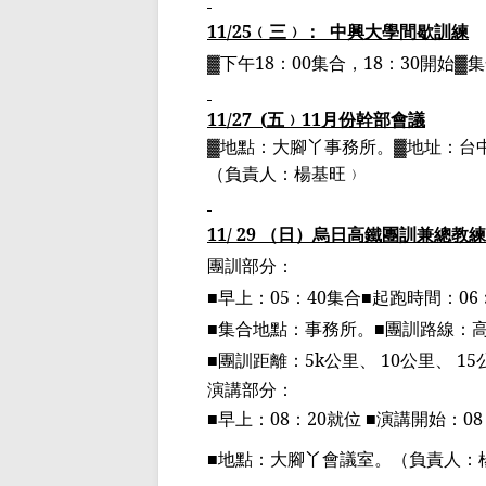
11/25
﹙三﹚：
中興大學間歇訓練
▓下午
18
：
00
集合，
18
：
30
開始▓
11/27
(
五﹚
11
月份幹部會議
▓地點：大腳丫事務所。▓地址：台
（負責人：楊基旺﹚
11/ 29
（日）烏日高鐵團訓兼總教練
團訓部分：
■
早上：
05
：
40
集合
■
起跑時間：
06
■
集合地點：事務所。
■
團訓路線：
■
團訓距離：
5k
公里、
10
公里、
15
演講部分：
■
早上：
08
：
20
就位
■
演講開始：
08
■
地點：大腳丫會議室。
（負責人：