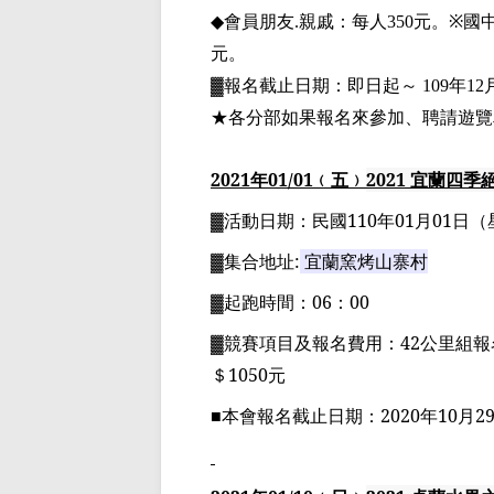
會員朋友
親戚：每人
元。
國
◆
.
350
※
元。
：即日起～
▓報名截止日期
109
年
12
★
各分部如果報名來參加、聘請遊覽
2021
年
01
/01
﹙五﹚
2021
宜蘭四季
▓
活動日期：
民國
110
年
01
月
01
日
（
▓
集合地址
:
宜蘭窯烤山寨村
▓
起跑時間：
06
：
00
▓
競賽項目
及報名費用
：
42
公里組
報
＄
1050
元
■
本會報名截止日期：
2020
年
10
月
2