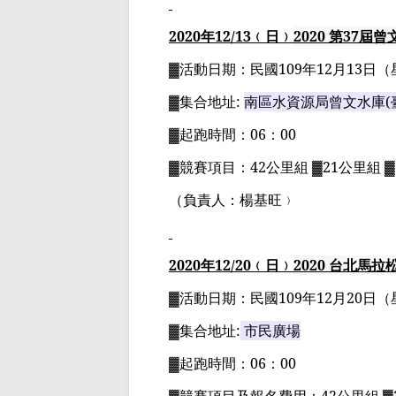
2020
年
12
/13
﹙日﹚
2020
第
37
屆曾
▓
活動日期：
民國
109
年
12
月
13
日
（
▓
集合地址
:
南區水資源局曾文水庫
(
▓
起跑時間：
06
：
00
▓
競賽項目：
42
公里組
▓21
公里組
▓
（負責人：楊基旺﹚
2020
年
12
/20
﹙日﹚
2020
台北馬拉
▓
活動日期：
民國
109
年
12
月
20
日
（
▓
集合地址
:
市民廣場
▓
起跑時間：
06
：
00