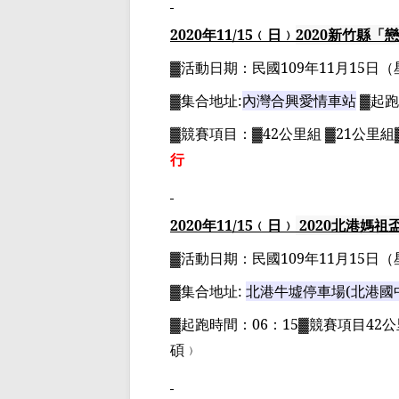
2020
年
11
/15
﹙日﹚
2020
新竹縣「戀
▓
活動日期：
民國
109
年
11
月
15
日
（
▓
集合地址
:
內灣合興愛情車站
▓
起跑
▓
競賽項目：
▓42
公里組
▓21
公里組
行
2020
年
11
/15
﹙日﹚
2020
北港媽祖
▓
活動日期：
民國
109
年
11
月
15
日
（
▓
集合地址
:
北港牛墟停車場
(
北港國
▓
起跑時間：
06
：
15▓
競賽項目
42
公
碩
﹚