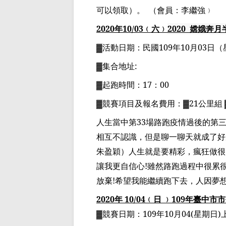
可以領取）。
（會員：李繼強﹚
2020
年
10
/03
﹙六﹚
2020
嫦娥奔月
▓
活動日期：
民國
109
年
10
月
03
日
（
▓
集合地址
:
▓
起跑時間：
17
：
00
▓
競賽項目
及報名費用
：
▓21
公里組
人生當中第
33
場路跑疫情過後的第
相互不認識，但是聊一聊天就成了好
朱盈穎）人生就是要精彩，瘋狂做很
讓我更自信心
!
雖然路跑過程中很累
放棄
!
希望我能繼續跑下去，人因夢
2020
年
10
/04
﹙日 ﹚
109
年臺中市市
▓競賽日期：
109
年
10
月
04(
星期日
)