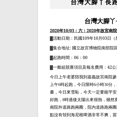
台灣大腳丫長跑
台灣大腳丫
2020
年
10
/03
﹙六﹚
2020
年
故宮南院
▓
活動日期：
民國
109
年
10
月
03
日
（
▓
集合地址
:
國立故宮博物院南部院
▓
起跑時間：
06
：
00
▓
一般組競賽項目
及報名費用
：
42
公
今日上午老婆陪我到嘉義故宮南院參
上午
時起跑，今日限時
小時
分，
6
6
30
書，今日來雪恥，今天一定要能平安
好跑，
時過後太陽出來很熱，雖然
8
南院外道路跑兩圈，院內道路跑兩圈
點沒有領到海尼根啤酒非常不爽，當