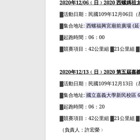
2020
年
12
/06
﹙日﹚
2020
西螺媽祖
▓
活動日期：
民國
109
年
12
月
06
日
（
▓
集合地址
:
西螺福興宮廟前廣場
(
延
▓
起跑時間：
06
：
00
▓
競賽項目：
42
公里組
▓21
公里組
▓
2020
年
12
/13
﹙日﹚
2020
第五屆嘉
▓
活動日期：
民國
109
年
12
月
13
日
（
▓
集合地址
:
國立嘉義大學新民校區
6
▓
起跑時間：
06
：
20
▓
競賽項目：
42
公里組
▓21
公里組
▓
（負責人：許宏榮﹚