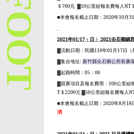
＄
700
元
▓10
公里組
報名費每人
NT
■
本會報名截止日期：
2020
年
10
月
3
2021
年
01
/17
﹙日﹚
2021
尖石鄉鎮
▓
活動日期：
民國
110
年
01
月
17
日
（
▓
集合地址
:
新竹縣尖石鄉公所前廣
▓
起跑時間：
05
：
00
▓
競賽項目
及報名費用
：
100
公里組
T
＄
2200
元
▓50
公里組
報名費每人
N
■
本會報名截止日期：
2020
年
8
月
18
消