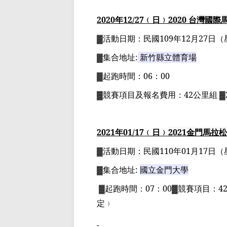
2020
年
12
/27
﹙日﹚
2020
台灣國際
▓
活動日期：
民國
109
年
12
月
27
日
（
▓
集合地址
:
新竹縣立體育場
▓
起跑時間：
06
：
00
▓
競賽項目
及報名費用
：
42
公里組
▓
2021
年
01
/17
﹙日﹚
2021
金門馬拉松
▓
活動日期：
民國
110
年
01
月
17
日
（
▓
集合地址
:
國立金門大學
▓
起跑時間：
07
：
00▓
競賽項目：
4
定﹚