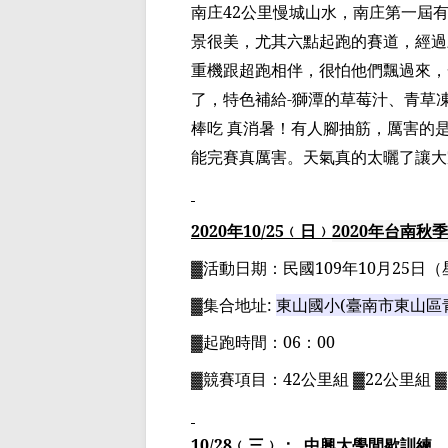
南庄
42
公里慢城山水，南庄第一屆
景很美，尤其六點起跑的賽道，經過
重機跟超跑相伴，很怕他們飄過來，
了，特色補給
-
獅潭的草莓汁、青草
棒吃 真消暑！有人腳抽筋，厲害的
能完賽真厲害。天氣真的太曬了讓大
2020
年
10
/25
﹙日﹚
2020
年
台南秋季
▓
活動日期：
民國
109
年
10
月
25
日
（
▓
集合地址
:
東山國小
(
臺南市東山區
▓
起跑時間：
06
：
00
▓
競賽項目：
42
公里組
▓22
公里組
▓
10/28
﹙三﹚：
中興大學間歇訓練