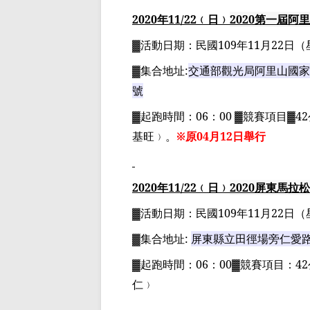
2020
年
11
/22
﹙日﹚
2020
第一屆阿里
▓
活動日期：
民國
109
年
11
月
22
日
（
▓
集合地址
:
交通部觀光局阿里山國家
號
▓
起跑時間：
06
：
00 ▓
競賽項目
▓42
基旺﹚。
※原
04
月
12
日舉行
2020
年
11
/22
﹙日﹚
2020
屏東馬拉松
▓
活動日期：
民國
109
年
11
月
22
日
（
▓
集合地址
:
屏東縣立田徑場旁仁愛
▓
起跑時間：
06
：
00▓
競賽項目：
42
仁﹚