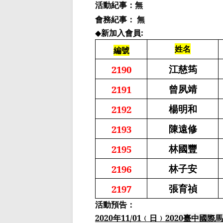
活動紀事：無
會務紀事： 無
◆
新加入會員
:
姓名
編號
江慈筠
2190
曾夙靖
2191
楊明和
2192
陳遠修
2193
林國豐
2195
林子安
2196
張育禎
2197
活動預告：
2020
年
11
/01
﹙日﹚
2020
臺中國際馬