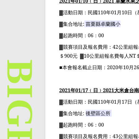
2021
年
01
/10
﹙日﹚
2021
卓蘭水果
▓
活動日期：
民國
110
年
01
月
10
日
（
▓
集合地址
:
苗栗縣卓蘭國小
▓
起跑時間：
06
：
00
▓
競賽項目
及報名費用
：
42
公里組
報
＄
900
元
▓10
公里組
報名費每人
NT
■
本會報名截止日期：
2020
年
10
月
2
2021
年
01
/17
﹙日﹚
2021
大米倉台南
▓
活動日期：
民國
110
年
01
月
17
日
（
▓
集合地址
:
後壁區公所
▓
起跑時間：
06
：
00
▓
競賽項目
及報名費用
：
43
公里組
報