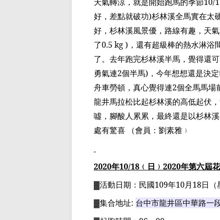
天氣轉涼，就是開始跑馬的季節
10/1
好，差點就破功
)
杉林溪全馬實在太
好，杉林溪風景優，路線有趣，天氣
了
0.5 kg )
，還有超級棒的熱水淋浴
了。去年跑完杉林溪半馬，覺得還可
勇氣連
2
個半馬
)
，今年想想還是決定
舟車勞頓，真心覺得連
2
個全馬馬場
龍井馬拉松比起杉林溪的高低起伏，
噓，腳酸人累累，最終還是以杉林溪
處有驚喜
（會員：
劉素雅
﹚
2020
年
10
/18
﹙日﹚
2020
年
第六屆花
▓
活動日期：
民國
109
年
10
月
18
日
（
▓
集合地址
:
台中市龍井區中華路一