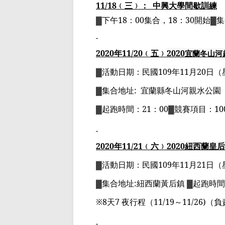
11/18
﹙三﹚：
中興大學間歇訓練
▓下午
18
：
00
集合，
18
：
30
開始▓
2020
年
11
/20
﹙五﹚
2020
宜蘭冬山河
▓
活動日期：
民國
109
年
11
月
20
日
（
▓
集合地址
:
宜蘭縣冬山河親水公園
▓
起跑時間：
21
：
00▓
競賽項目：
10
2020
年
11
/21
﹙六﹚
2020
紐西蘭
皇后
▓
活動日期：
民國
109
年
11
月
21
日
（
▓
集合地址
:
紐西蘭黃后鎮
▓
起跑時間
※
8
天
7
夜行程（
11/19
～
11/26)
（負