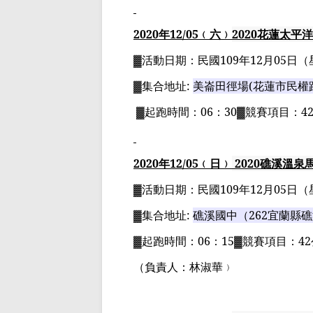
2020
年
12
/05
﹙六﹚
2020
花蓮太平洋
▓
活動日期：
民國
109
年
12
月
05
日
（
▓
集合地址
:
美崙田徑場
(
花蓮市民權
▓
起跑時間：
06
：
30▓
競賽項目：
4
2020
年
12
/05
﹙日﹚
2020
礁溪溫泉
▓
活動日期：
民國
109
年
12
月
05
日
（
▓
集合地址
:
礁溪國中（
262
宜蘭縣礁
▓
起跑時間：
06
：
15▓
競賽項目：
42
（負責人：林淑華﹚