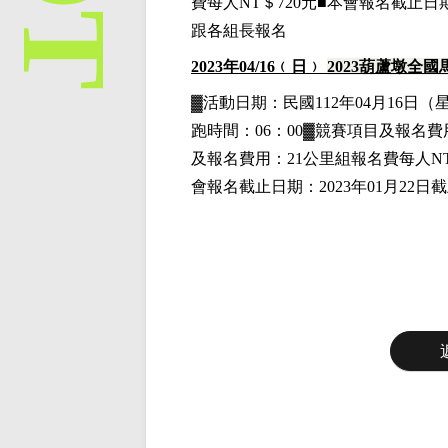
費每人NT＄720元■本會報名截止日
跟各組長報名
2023
年04
/16
﹙日﹚
2023
葫蘆墩全國
▓
活動日期：
民國112年04月16日
（
跑時間：06：00▓競賽項目
及報名費
及報名費用
：21公里組
報名費每人NT
會報名截止日期：2023年01月22