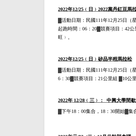
2022
年12
/25
﹙日﹚
2022
萬丹紅豆馬
▓
活動日期：
民國111年12月25日
（
起跑時間：06：20▓競賽項目：42公里
旺﹚。
2022
年12
/25
﹙日﹚
矽品半程馬拉松
▓
活動日期：
民國111年12月25日
（
6：30▓競賽項目：21公里組 ▓10公
2022
年 12/28﹙三﹚： 中興大學間
▓下午18：00集合，18：30開始