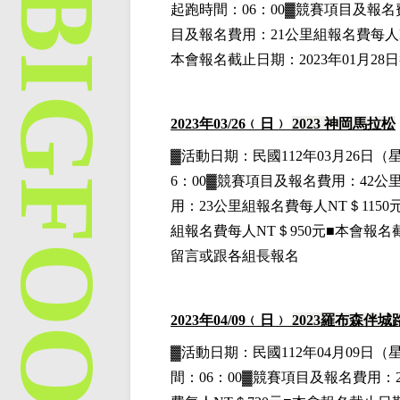
起跑時間：06：00▓競賽項目
及報名
目
及報名費用
：21公里組
報名費每人N
本會報名截止日期：2023年01月
2023
年03
/26
﹙日﹚
2023
神岡馬拉松
▓
活動日期：
民國112年03月26日
（
6：00▓競賽項目
及報名費用
：42公
用
：23公里組
報名費每人NT＄1150
組
報名費每人NT＄950元■本會報名
留言或跟各組長報名
2023
年04
/09
﹙日﹚
2023
羅布森伴城
▓
活動日期：
民國112年04月09日
（
間：06：00▓競賽項目
及報名費用
：