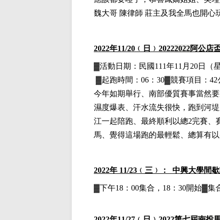
魏大哥
陳律師
莊主及我全馬也開心
2022
年11
/20
﹙日﹚
2022
2022
阿公店
▓
活動日期：
民國111年11月20日
（
▓
起跑時間：06：30▓競賽項目：42
今年如期舉行、南部優質賽事當然要
濕度爆表、汗水流失很快，跑到河堤
江一起陪跑、最終順利以總2完賽、賽
馬、覺得這場跑的最輕鬆、總算有以
2022
年 11/23﹙三﹚： 中興大學間
▓下午18：00集合，18：30開始
2022
年11
/27
﹙日﹚
2022
第七屆南投