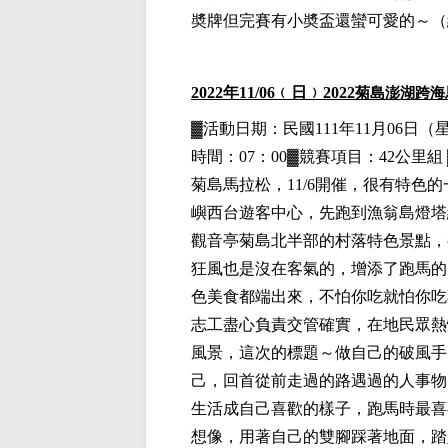
奬牌但完賽有小奬盃還蠻可愛的～
（
2022
年11
/06
﹙日﹚
2022
菊島澎湖跨海
▓
活動日期：
民國111年11月06日
（
時間：07：00▓競賽項目：42公里組
菊島馬拉松，11/6開催，很有特色
嶼西台遊客中心，先跑到漁翁島燈塔
觀音亭菊島北半部的村落特色景點，
狂風也是沒在客氣的，增添了跑馬的
色美食都端出來，不怕你吃就怕你吃
志工盡心負責交管確實，在地民眾熱
風景，這次的標題～做自己的破風手
己，回首從前走過的路遇過的人事物
生活成自己喜歡的樣子，跑馬時最喜
想像，用著自己的雙腳踩著地面，踏