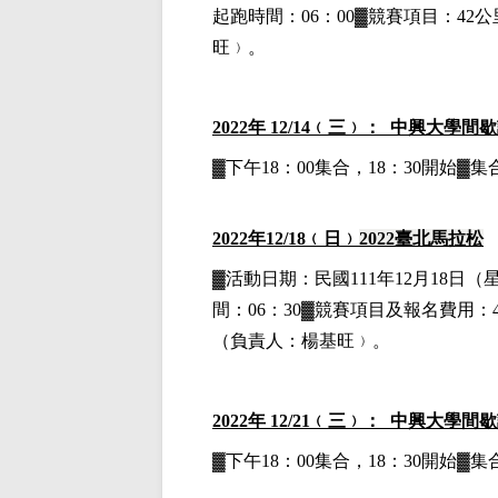
起跑時間：06：00▓競賽項目：42公里
旺﹚。
2022
年 12/14﹙三﹚： 中興大學間
▓下午18：00集合，18：30開始
2022
年12
/18
﹙日﹚
2022
臺北馬拉松
▓
活動日期：
民國111年12月18日
（
間：06：30▓競賽項目
及報名費用
：
（負責人：楊基旺﹚。
2022
年 12/21﹙三﹚： 中興大學間
▓下午18：00集合，18：30開始