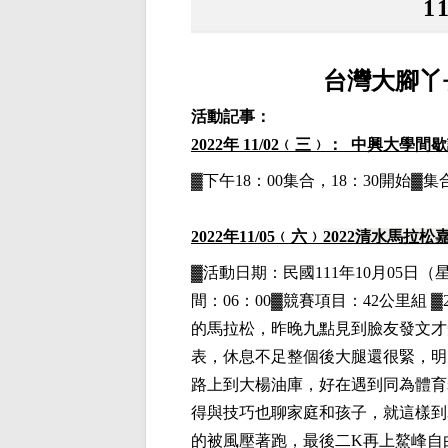
1
台灣大腳丫
活動記事：
2022
年 11/02﹙三﹚： 中興大學間
▓下午18：00集合，18：30開始
2022
年11
/05
﹙六﹚
2022
清水馬拉松
▓
活動日期：
民國111年10月05日
（
間：06：00▓競賽項目：42公里組 ▓
的馬拉松，昨晚九點見到臉友發文才
表，休息不足整個後大腿還很緊，明
路上到大楊油庫，好在遇到同為體育
得與技巧也聊家庭和孩子，就這樣到
的被風壓著跑，最後二K再上鰲峰自