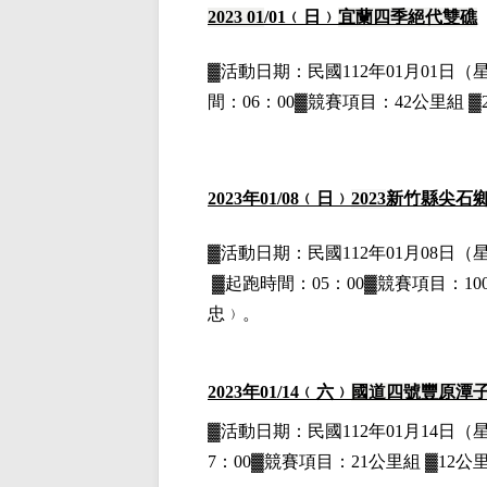
2023 01
/01
﹙日﹚
宜蘭四季絕代雙礁
▓
活動日期：
民國112年01月01日
（
間：06：00▓競賽項目：42公里組 ▓2
202
3
年
01
/08
﹙日﹚
2023
新竹縣尖石
▓
活動日期：
民國112年01月08日
（
▓
起跑時間：05：00▓競賽項目：100
忠﹚。
2023
年01
/14
﹙六﹚
國道四號豐原潭
▓
活動日期：
民國112年01月14日
（
7：00▓競賽項目：21公里組 ▓12公