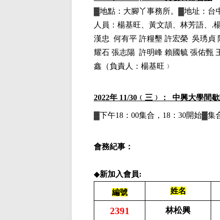
▓地點：大腳丫事務所。▓地址：台中市
人員：
楊基旺、黃文頡、林芳語、.
漢忠 何有平 許糧墾 許宏榮 吳琇貞 
耀石 張志陽 許明峰 賴國毓 張佑甄 
鑫（負責人：楊基旺﹚
2022
年 11/30﹙三﹚： 中興大學間
▓下午18：00集合，18：30開始
會務紀事：
◆
新加入會員:
姓名
編號
2391
林松興