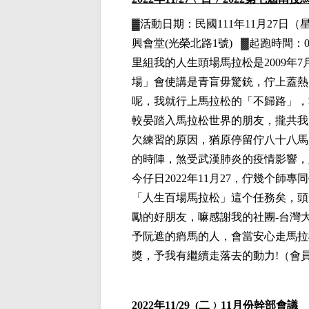
▓
活動日期：
民國111年11月27日
（
興會堂(光榮北路1號)
▓
起跑時間：06
里組
我的人生頭場馬拉松是2009年
場」會使講是青盲毋驚銃，佇上蓋熱
呢，我就行上馬拉松的「不歸路」，
較晏踏入馬拉松世界的朋友，攏共我
欠練習的原因，猶原停留佇八十八馬。三
的時陣，煞受武漢肺炎的疫情影響，
今仔日2022年11月27，佇幾个
「人生百場馬拉松」這个任務矣，頭
勵的好朋友，嘛感謝我的社團-台灣
予阮遮的痟馬的人，會當安心走馬拉
獎，予我有繼續走落去的動力!
（
會員
2022
年11/29 (二﹚11月份幹部會議