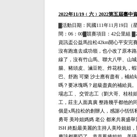
2022
年11
/19
﹙六﹚
2022
第五屆臺中
▓
活動日期：
民國111年11月19日
（
間：06：00▓競賽項目：42公里組 ▓2
資訊盃公益馬拉松
42km
開心平安完
沒有跑進去成功嶺，也小改了原本路
線了，沒有竹山馬、聯大八甲、山城
腸、豬頭皮、滷豆乾、炸花枝丸，蝦
巴、舒跑
可樂
沙士應有盡有，補給
嗎？要冰塊嗎？超級盡責的補給員。
場志工
、交管志工（劉大哥、桂桂
工，莊主人面真廣
整路幾乎都他的
個是
x
馬拉松的創辦人，感謝小恬恬
勇哥
美玲姐媽媽
老公
都來共襄盛舉
ISH
終點最美麗的主持人美玲姐姐，
應該都要啞了，恭喜鳳嬌姐姐、美瑾