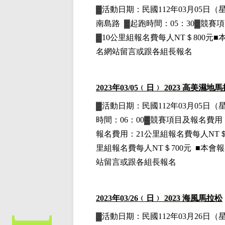
▓
活動日期：
民國112年03月05日
（
南島路
▓
起跑時間：05：30▓競賽
▓10公里組
報名費每人NT＄800元■
名網站留言或跟各組長報名
2023
年03
/05
﹙日﹚
2023
高美濕地馬
▓
活動日期：
民國112年03月05日
（
時間：06：00▓競賽項目
及報名費用
報名費用
：21公里組
報名費每人NT＄
里組
報名費每人NT＄700元 ■本會
站留言或跟各組長報名
2023
年03
/26
﹙日﹚
2023
海風馬拉松
▓
活動日期：
民國112年03月26日
（