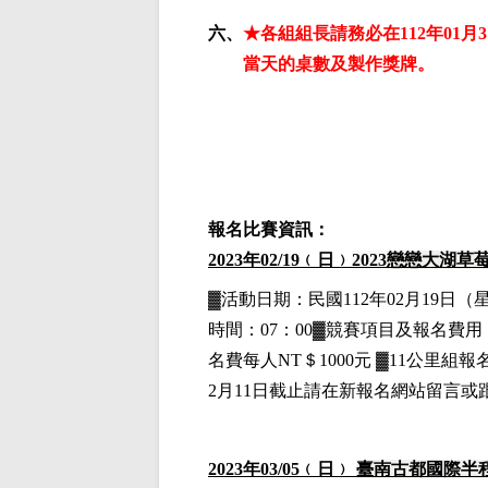
六、
★各組組長請務必在112年01月
當天的桌數及製作獎牌。
報名比賽資訊：
2023
年02
/19
﹙日﹚
2023
戀戀大湖草
▓
活動日期：
民國112年02月19日
（
時間：07：00▓競賽項目
及報名費用
名費每人NT＄1000元
▓11公里組
報名
2月11日截止請在新報名網站留言或
2023
年03
/05
﹙日﹚
臺南古都國際半