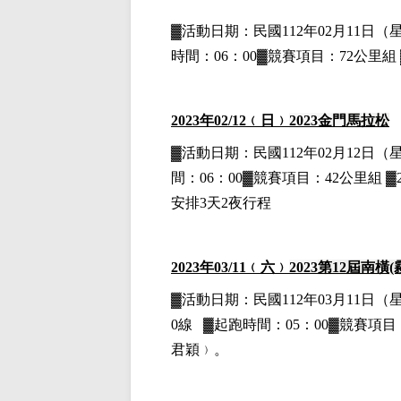
▓
活動日期：
民國112年02月11日
（
時間：06：00▓競賽項目：72公里組 
2023
年02
/12
﹙日﹚
2023
金門
馬拉松
▓
活動日期：
民國112年02月12日
（
間：06：00▓競賽項目：42公里組 ▓2
安排3天2夜行程
2023
年03
/11
﹙六﹚
2023
第12屆南橫
▓
活動日期：
民國112年03月11日
（
0線
▓
起跑時間：05：00▓競賽項目：
君穎﹚。