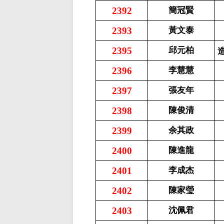
2392
簡冠賢
2393
黃文泰
2395
邱元柏
2396
李慧慧
2397
張友年
2398
陳俊清
2399
余其政
2400
陳進龍
2401
李成杰
2402
陳家瑩
2403
沈佩君