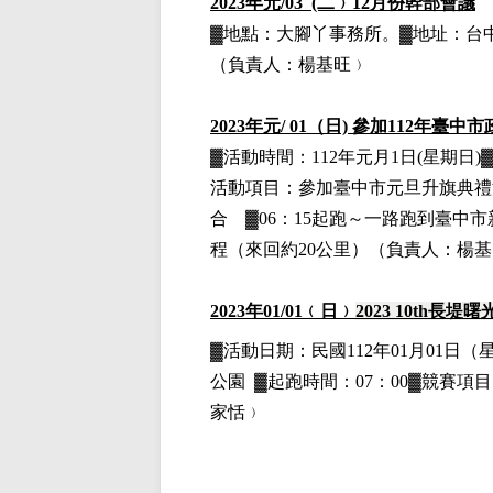
2023
年元/03 (二﹚12月份幹部會議
▓地點：大腳丫事務所。▓地址：台中
（負責人：楊基旺﹚
2023
年元
/ 01
（日) 參加112年臺中市
▓活動時間：112年元月1日(星期日
活動項目：參加臺中市元旦升旗典禮活
合 ▓06：15起跑～一路跑到臺中市
程（來回約20公里）
（負責人：楊基
2023
年01
/01
﹙日﹚
2023 10th
長堤曙
▓
活動日期：
民國112年01月01日
（
公園
▓
起跑時間：07：00▓競賽項目：
家恬﹚