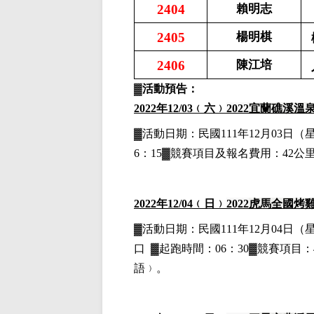
2404
賴明志
2405
楊明棋
2406
陳江培
▓
活動預告：
2022
年12
/03
﹙六﹚
2022
宜蘭礁溪溫
▓
活動日期：
民國111年12月03日
（
6：15▓競賽項目
及報名費用
：42公
2022
年12
/04
﹙日﹚
2022
虎馬全國烤
▓
活動日期：
民國111年12月04日
（
口
▓
起跑時間：06：30▓競賽項目：4
語﹚。