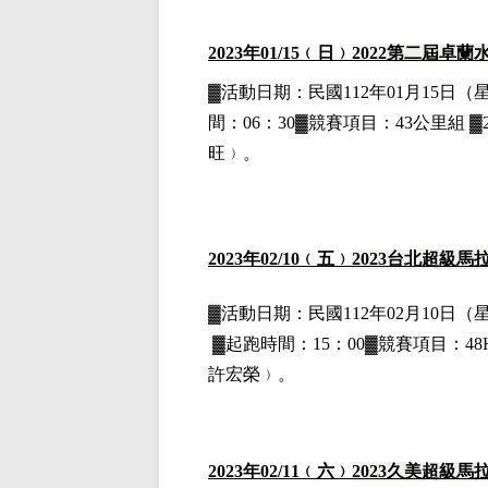
2023
年01
/15
﹙日﹚
2022
第二屆卓蘭
▓
活動日期：
民國112年01月15日
（
間：06：30▓競賽項目：43公里組 ▓
旺﹚。
202
3
年
02
/10
﹙五﹚
2023
台北超級馬
▓
活動日期：
民國112年02月10日
（
▓
起跑時間：15：00▓競賽項目：48H
許宏榮﹚。
202
3
年
02
/11
﹙六﹚
2023
久美超級馬