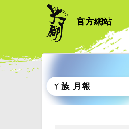
官方網站
ㄚ族 月報