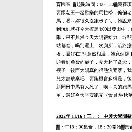
育園區
▓
起跑時間：06：30▓競賽項目
要跟老王一起歡樂的馬拉松，偏偏老
馬，喔～妳很久沒跑步了ㄟ，她說來
到玩到就好今天摸黑4:00出發田中
陽，果不其然今天太陽很給力，#很
站都進，喝到還上二次廁所，沿路擔
著，還好在15k竟然相遇，她竟然撐
頭看到免費的襪子，今天起了貪念，
襪子，後面太陽真的很熱沒遮蔽，我
兒太熱放棄吧，要跑機會多得是，後
新聞田中馬有人死了，唉～真的跑馬
單，還好今天平安跑完
（
會員:吳秋
2022
年 11/16﹙三﹚： 中興大學間
▓下午18：00集合，18：30開始