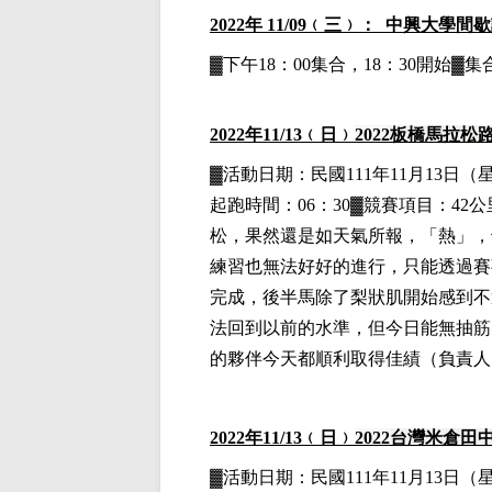
2022
年 11/09﹙三﹚： 中興大學間
▓下午18：00集合，18：30開始
2022
年11
/13
﹙日﹚
2022
板橋馬拉松
▓
活動日期：
民國111年11月13日
（
起跑時間：06：30▓競賽項目：42公
松，果然還是如天氣所報，「熱」，
練習也無法好好的進行，只能透過賽
完成，後半馬除了梨狀肌開始感到不
法回到以前的水準，但今日能無抽筋
的夥伴今天都順利取得佳績
（負責人
2022
年11
/13
﹙日﹚
2022
台灣米倉田
▓
活動日期：
民國111年11月13日
（