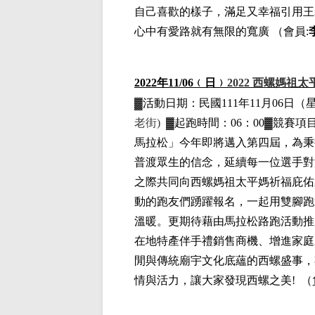
自己喜歡的樣子，滿足又幸福引用王
心中有愛路就有無限的寬廣
（
會員
:
2022
年11
/06
﹙日﹚
2022
西螺媽祖太
▓
活動日期：
民國111年11月06日
（
老街)
▓
起跑時間：06：00▓競賽項目
馬拉松」今年即將邁入第四屆，為秉
普渡眾生的信念，延續每一位選手對
之際共同向西螺媽祖太平媽祈福庇佑
動的跑友們踴躍報名，一起用雙腳跑
溫暖。更期待藉由馬拉松路跑活動推
在地特產伴手禮銷售商機、增進家庭
閒與傳統廟宇文化底蘊的西螺盛事，
情與活力，讓大家發現西螺之美!
（