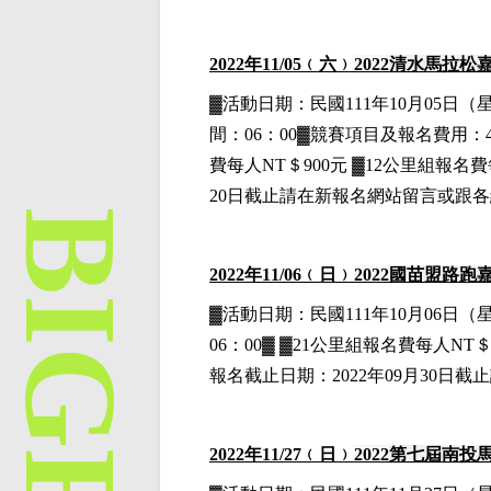
2022
年11
/05
﹙六﹚
2022
清水馬拉松
▓
活動日期：
民國111年10月05日
（
間：06：00▓競賽項目
及報名費用
：
費每人NT＄900元
▓12公里組
報名費
20日截止請在新報名網站留言或跟
2022
年11
/06
﹙日﹚
2022
國苗盟路跑
▓
活動日期：
民國111年10月06日
（
06：00▓ ▓21公里組
報名費每人NT＄1
報名截止日期：2022年09月30日
2022
年11
/27
﹙日﹚
2022
第七屆南投