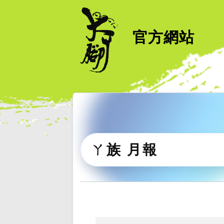
官方網站
ㄚ族 月報