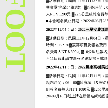
▓
活動日期：
民國111年11月27日
（
興會堂(光榮北路1號)
▓
起跑時間：0
人NT＄1200元
▓22.5
公里組
報名費每
■本會報名截止日期：2022年08月
2022
年12
/04
﹙日﹚
2022
三星安農溪
▓
活動日期：
民國111年12月04日
（
時間：06：30▓競賽項目
及報名費用
名費每人NT＄800元
▓10公里組
報名
月11日截止請在新報名網站留言或
2022
年12
/11
﹙日﹚
2022
屏東
高樹馬
▓
活動日期：
民國111年12月11日
（
起跑時間：06：00▓競賽項目
及報名
組
報名費每人NT＄1080元
▓12公里
2年09月18日截止請在新報名網站