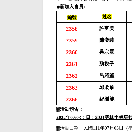
◆
新加入會員:
姓名
編號
2358
許富美
2359
陳奕臻
2360
吳宗霖
2361
魏秋子
2362
呂紹堅
2363
邱柔箏
2366
紀樹能
▓
活動預告：
2022
年07
/03
﹙日﹚
2021
雲林半程馬
▓
活動日期：
民國111年07月03日
（