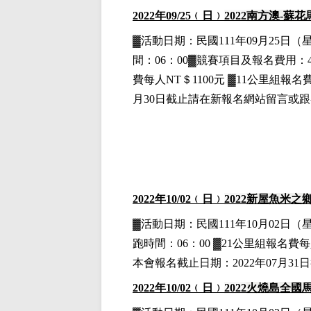
2022
年09
/25
﹙日﹚
2022
南方澳-蘇花
▓
活動日期：
民國111年09月25日
（
間：06：00▓競賽項目
及報名費用
：
費每人NT＄1100元
▓11公里組
報名費
月30日截止請在新報名網站留言或
2022
年10
/02
﹙日﹚
2022
新屋魚米之
▓
活動日期：
民國111年10月02日
（
跑時間：06：00 ▓21公里組
報名費每
本會報名截止日期：2022年07月
2022
年10
/02
﹙日﹚
2022
火燒島全國