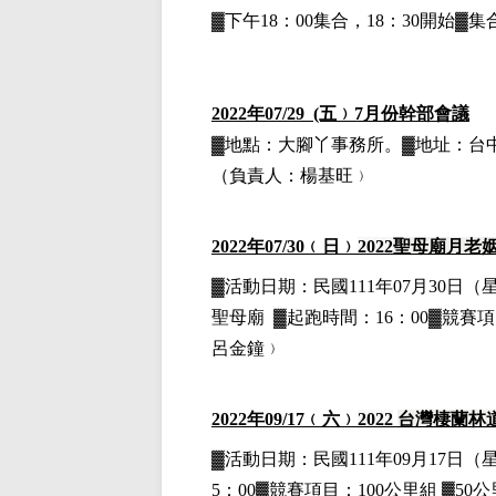
▓下午18：00集合，18：30開始
2022
年07/29 (五﹚7月份幹部會議
▓地點：大腳丫事務所。▓地址：台中市
（負責人：楊基旺﹚
2022
年07
/30
﹙日﹚
2022
聖母廟月老
▓
活動日期：
民國111年07月30日
（
聖母廟
▓
起跑時間：16：00▓競賽項
呂金鐘﹚
2022
年09
/17
﹙六﹚
2022
台灣棲蘭林
▓
活動日期：
民國111年09月17日
（
5：00▓競賽項目：100公里組 ▓50公