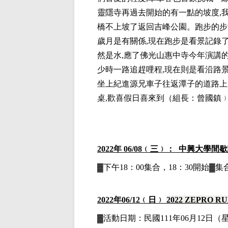
靈隱寺再過去開始的有一點的坡度,我挑
橋不上坡了返回吉峰公園。跑步的步法
歲月是有關係,現在跑步是看景記錄了
然是水,應了佛光山惠中寺今年演講的
少時一路追趕哩程,現在則是看沿路景
坐上紀進源兄車子往返潭子的道路上,
桌,歡喜假日喜來到
（組長：曾國鎮
2022
年 06/08﹙三﹚： 中興大學間
▓下午18：00集合，18：30開始
2022
年06
/12
﹙日﹚
2022 ZEPRO RU
▓
活動日期：
民國111年06月12日
（