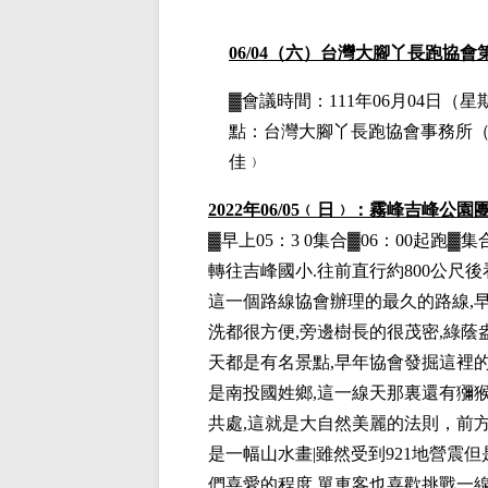
06/04
（六）台灣大腳丫長跑協會
▓會議時間：111年06月04日（星
點：台灣大腳丫長跑協會事務所（
佳﹚
2022
年06/05﹙日﹚：霧峰吉峰公園
▓早上05：3 0集合▓06：00起
轉往吉峰國小.往前直行約800公尺
這一個路線協會辦理的最久的路線,早
洗都很方便,旁邊樹長的很茂密,綠蔭
天都是有名景點,早年協會發掘這裡的
是南投國姓鄉,這一線天那裏還有獼
共處,這就是大自然美麗的法則，前方
是一幅山水畫|雖然受到921地營震
們喜愛的程度,單車客也喜歡挑戰一線