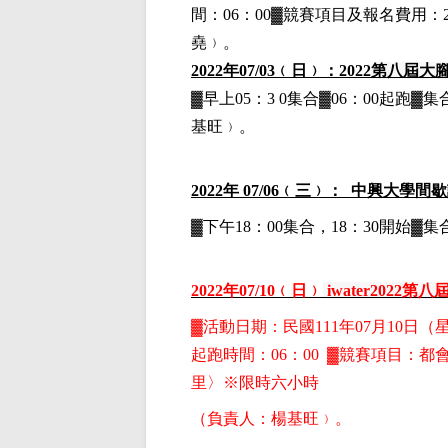
間：06：00▓競賽項目
及報名費用
：
堯﹚。
2022
年07/03﹙日﹚：2022
第八屆大
▓早上05：3 0集合▓06：00起跑▓
基旺﹚。
2022
年 07/06﹙三﹚： 中興大學間
▓下午18：00集合，18：30開始
2022
年07
/10
﹙日﹚
iwater2022
第八
▓
活動日期：
民國111年07月10日
（
起跑時間：06：00 ▓競賽項目：
都會
里〉※限時六小時
（負責人：楊基旺﹚。