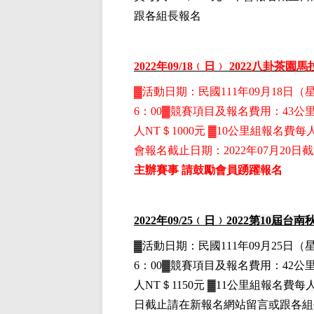
跟各組長報名
2022
年09
/18
﹙日﹚
2022
八卦茶園馬
▓
活動日期：
民國111年09月18日
（
6：00▓競賽項目
及報名費用
：43公
人NT＄1000元
▓10公里組
報名費每人
會報名截止日期：2022年07月2
主辦賽事 請鼓勵會員踴躍報名
2022
年09
/25
﹙日﹚
2022
第10屆台南
▓
活動日期：
民國111年09月25日
（
6：00▓競賽項目
及報名費用
：42公
人NT＄1150元
▓11公里組
報名費每人N
日截止請在新報名網站留言或跟各組