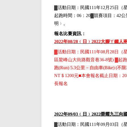
▓
活動日期：
民國111年12月25日
（
起跑時間：06：20▓競賽項目：42公里
明﹚。
報名比賽資訊：
2022
年08
/28
﹙日﹚
2022
大腳ㄚ鐵人
▓
活動日期：
民國111年08月28日
（
區鰲峰山大街路觀音巷36-8號)
▓
起跑
跑(Run) 5.3公里－自由車(Bike) 
NT
＄1200元■本會報名截止日期：2
長報名
2022
年09
/03
﹙日﹚
2022
榮耀九三向
▓
活動日期：
民國111年09月03日
（