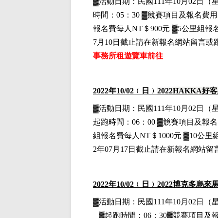
▓
活動日期：
民國111年10月02日
（
時間：05：30 ▓競賽項目
及報名費用
報名費每人NT＄900元
▓5公里組
報名
7月10日截止請在新報名網站留言或
事務所租遊覽車前往
2022
年10
/02
﹙日﹚
2022
HAKKA
好客
▓
活動日期：
民國111年10月02日
（
起跑時間：06：00 ▓競賽項目
及報名
組
報名費每人NT＄1000元
▓10公里
2年07月17日截止請在新報名網站
2022
年10
/02
﹙日﹚
2022
博克多烏來
▓
活動日期：
民國111年10月02日
（
▓
起跑時間：06：30▓競賽項目
及