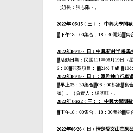
（組長：張志陽﹚。
2022
年 06/15﹙三﹚： 中興大學間
▓下午18：00集合，18：30開始
2022
年06
/19
﹙日﹚
中興新村半程馬
▓
活動日期：
民國111年06月19日
（
6：00▓競賽項目： ▓21公里組 ▓1
2022
年06/19﹙日﹚：潭雅神自行車
▓早上05：30集合▓06：00起跑
號）。
（負責人：楊基旺﹚。
2022
年 06/22﹙三﹚： 中興大學間
▓下午18：00集合，18：30開始
2022
年06
/26
﹙日﹚
情定愛文山芒果