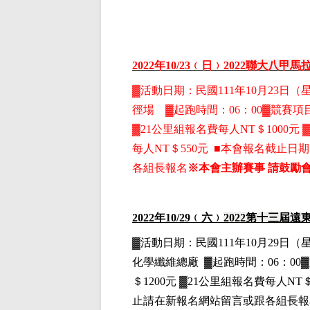
2022
年10
/23
﹙日﹚
2022
聯大八甲馬
▓
活動日期：
民國111年10月23日
（
徑場
▓
起跑時間：06：00▓競賽項
▓21
公里組
報名費每人NT＄1000元
▓
每人NT＄550元 ■本會報名截止日期
各組長報名
※本會主辦賽事 請鼓勵
2022
年10
/29
﹙六﹚
2022
第十三屆遠
▓
活動日期：
民國111年10月29日
（
化學纖維總廠
▓
起跑時間：06：00
＄1200元
▓21
公里組
報名費每人NT＄
止請在新報名網站留言或跟各組長報