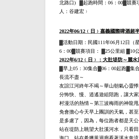
北路口)
▓
起跑時間：06：00▓競賽項
人：谷建宏﹚
2022
年06
/12
﹙日﹚
嘉義國際啤酒超
▓
活動日期：
民國111年06月12日
（
6：00▓競賽項目： ▓25公里組 ▓1
2022
年6
/12
﹙日﹚：大肚堤防～麗水
▓早上05：30集合▓06：00起跑▓集
長流不盡～
友誼江河終年不竭～華山朝氣心靈悸
分怖快、慢、逍遙遊組陪跑，讓大家
村漫活的熱情～第三波梅雨的神龍甩
免會擔心今天早上團訓的天氣，甚至
是多慮了，因為，每位跑者都是天公
站在堤防上眺望大肚溪河水，只看田
海口，站在希臘風迴廊看著溪水奔流