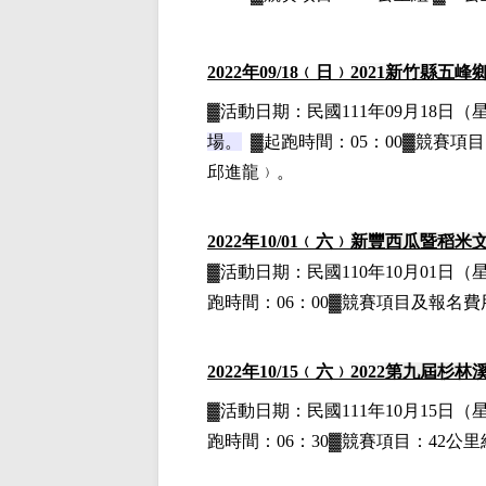
2022
年09
/18
﹙日﹚
2021
新竹縣五峰
▓
活動日期：
民國111年09月18日
（
場。
▓
起跑時間：05：00▓競賽項目：
邱進龍﹚。
2022
年10
/01
﹙六﹚
新豐西瓜暨稻米
▓
活動日期：
民國110年10月01日
（
跑時間：06：00▓競賽項目
及報名費
2022
年10
/15
﹙六﹚
2022
第九屆杉林
▓
活動日期：
民國111年10月15日
（
跑時間：06：30▓競賽項目：42公里組