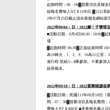
起跑時間：06：00▓競賽項目
及報名
組
報名費每人NT＄1100元
▓12公里
2年07月25日截止請在新報名網站
2022
年09
/04
﹙日﹚
2022
腳ㄚ子雙塔
■
活動日期：9月4日06:30 - 18:00
▓起
場
▓起跑時間: 06:30▓正規結束時間 18
為10棒次，1、2、9、10為11公里，3
遊行程 並組3～4隊參加。※要參加
組長報名。
2022
年09
/18
﹙日﹚
2022
貢寮桃源谷
▓
活動日期：
民國111年09月18日
（
間：07：30▓競賽項目
及報名費用
：
費每人NT＄900元
■
本會報名截止日期