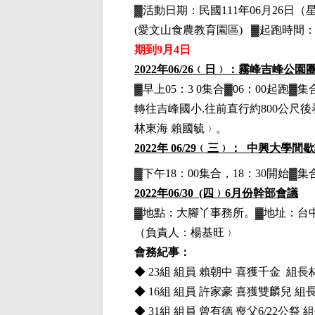
▓
活動日期：
民國111年06月26日
（
(愛文山食農教育園區)
▓
起跑時間：0
期到9月4日
2022
年06/26﹙日﹚：霧峰吉峰公園
▓早上05：3 0集合▓06：00起
轉往吉峰國小.往前直行約800公尺
林東海 賴國毓﹚。
2022
年 06/29﹙三﹚： 中興大學間
▓下午18：00集合，18：30開始
2022
年06/30 (四﹚6月份幹部會議
▓地點：大腳丫事務所。▓地址：台中市
（負責人：楊基旺﹚
會務紀事：
◆ 23組 組員 賴朝中 喜獲千金 組
◆ 16組 組員 許家豪 喜獲雙麟兒 
◆ 31組 組員 曾有德 喪父6/22公