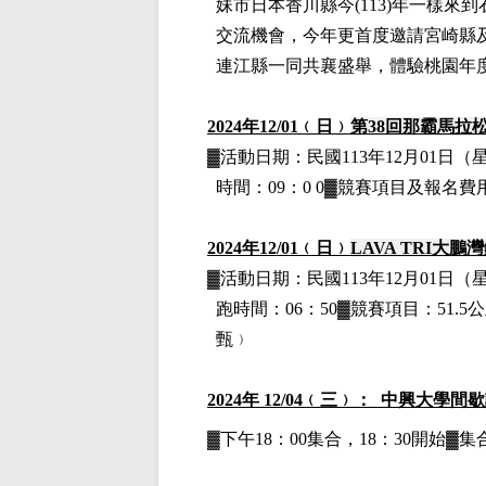
妹市日本香川縣今
(113)
年一樣來到
交流機會，今年更首度邀請宮崎縣
連江縣一同共襄盛舉，體驗桃園年
2024
年12
/01
﹙日﹚
第38回那霸馬拉
▓
活動日期：
民國113年12月01日
（
時間：09：0 0▓競賽項目
及報名費
2024
年12
/01
﹙日﹚
LAVA TRI
大鵬灣
▓
活動日期：
民國113年12月01日
（
跑時間：06：50▓競賽項目：51.5
甄﹚
2024
年 12/04﹙三﹚： 中興大學間
▓下午18：00集合，18：30開始