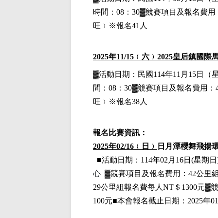
時間：08：30▓競賽項目
及報名費用
旺﹚※報名41人
2025
年11
/15
﹙六﹚
2025
皇后鎮國際馬
▓
活動日期：
民國114年11月15日
（
間：08：30▓競賽項目
及報名費用
：
旺﹚※報名38人
報名比賽資訊：
2025
年02
/16
﹙日﹚
日月潭櫻舞飛揚
■
活動日期：114年02月16日(星期日)
心
▓
競賽項目
及報名費用
：42公里
29公里組
報名費每人NT＄1300元
▓
100元■本會報名截止日期：2025