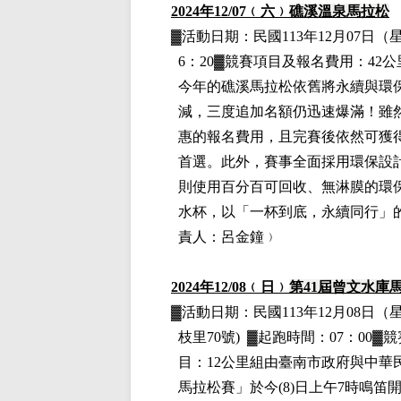
2024
年12
/07
﹙六﹚
礁溪溫泉馬拉松
▓
活動日期：
民國113年12月07日
（
6：20▓競賽項目
及報名費用
：42
今年的礁溪馬拉松依舊將永續與環
減，三度追加名額仍迅速爆滿！雖
惠的報名費用，且完賽後依然可獲
首選。此外，賽事全面採用環保設
則使用百分百可回收、無淋膜的環
水杯，以「一杯到底，永續同行」
責人：呂金鐘﹚
2024
年12
/08
﹙日﹚
第41屆曾文水庫
▓
活動日期：
民國113年12月08日
（
枝里70號)
▓
起跑時間：07：00▓
目：12公里組
由臺南市政府與中華民
馬拉松賽」於今(8)日上午7時鳴笛開