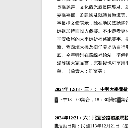
長張麗善、文化觀光處長陳璧君、
委張嘉郡、劉建國及縣議員游淑雲
事長楊文鐘表示，除在地民眾踴躍
媽祖加持而投入參賽。不少跑者更
平安收尾的太平媽祈福路跑賽事。
新、舊西螺大橋及樹仔腳堤防自行
底。今年特別在路線補給站，準備
湯等讓大家品嘗，完賽後也可享用
至。
（負責人：
許富美﹚
2024
年 12/18﹙三﹚： 中興大學間
▓下午18：00集合，18：30開始
2024
年12
/21
﹙六﹚
北宜公路超級馬
▓
活動日期：
民國113年12月21日
（