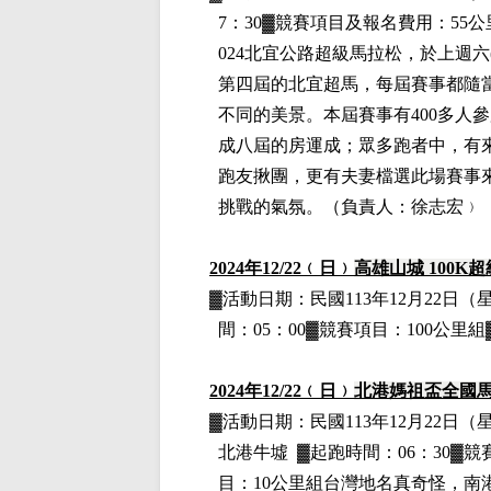
7：30▓競賽項目
及報名費用
：55
024
北宜公路超級馬拉松，於上週六(
第四屆的北宜超馬，每屆賽事都隨
不同的美景。本屆賽事有400多人
成八屆的房運成；眾多跑者中，有來
跑友揪團，更有夫妻檔選此場賽事
挑戰的氣氛。
（負責人：徐志宏﹚
2024
年12
/22
﹙日﹚
高雄山城 100K
▓
活動日期：
民國113年12月22日
（
間：05：00▓競賽項目：100公里
2024
年12
/22
﹙日﹚
北港媽祖盃全國
▓
活動日期：
民國113年12月22日
（
北港牛墟
▓
起跑時間：06：30▓
目：10公里組
台灣地名真奇怪，南