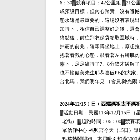
6：30▓競賽項目：42公里組 ▓21公
成預設目標，但內心踏實、沒有遺憾
態永遠是最重要的，這場沒有表現出
加持下，相信自己調整好之後，還會
終點後，前往到衣保袋領取區域時，
抽筋的前兆，隨即蹲坐地上，原想拉
抱著看戲的心態，眼看著左右腳肌肉
態下，足足維持了7、8分鐘才緩解
也不輸健美先生耶恭喜破PB的大家
台北馬，我們明年見
（
會員:陳光陽
2024
年12
/15
﹙日﹚
西螺媽祖太平媽
▓
活動日期：
民國113年12月15日
（
老街)
▓
起跑時間：06：00▓競賽
眾信仰中心-福興宮今天（15日）舉
點整熱鬧開跑，本屆吸引超過300