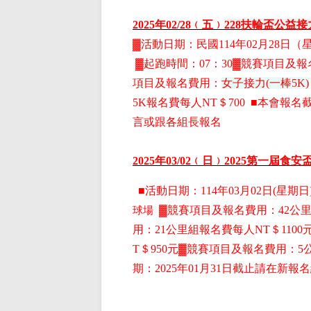
2025
年02
/28
﹙五﹚
228
扶輪盃公益接
▓
活動日期：
民國114年02月28日
（
▓
起跑時間：07：30▓競賽項目
及報
項目
及報名費用
：
女子接力(一棒5K)
5K
報名費每人NT＄700 ■本會報名
言或跟各組長報名
2025
年03
/02
﹙日﹚2025第一屆食安
■
活動日期：114年03月02日(星期日)
球場
▓
競賽項目
及報名費用
：42公
用
：21公里組
報名費每人NT＄1100
T＄950元
▓
競賽項目
及報名費用
：5
期：2025年01月31日截止請在新