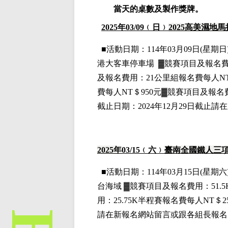
當天的桌數及製作獎牌。
2025
年03
/09
﹙日﹚
2025
高美濕地馬
■
活動日期：114年03月09日(星期日)
港大客車停車場
▓
競賽項目
及報名
及報名費用
：21公里組
報名費每人NT
費每人NT＄950元
▓
競賽項目
及報名
截止日期：2024年12月29日截止
2025
年
03
/15
﹙六﹚
臺南全國鐵人三
■
活動日期：114年03月15日(星期六)
台海域
▓
競賽項目
及報名費用
：
51.5
用
：
25.75K
半程賽
報名費每人NT＄2
請在新報名網站留言或跟各組長報名