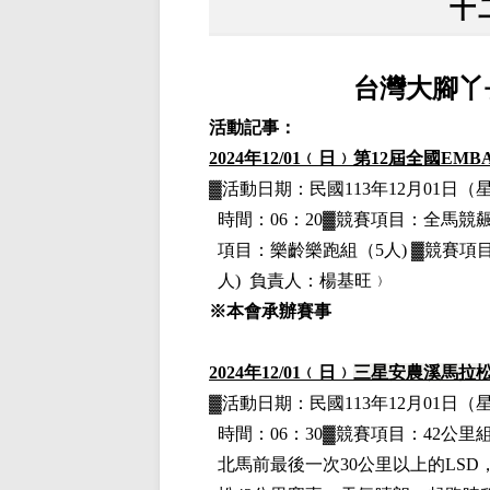
十
台灣大腳丫
活動記事：
2024
年12
/01
﹙日﹚第12屆全國EM
▓
活動日期：
民國113年12月01日
（
時間：06：20▓競賽項目：
全馬競飆
項目：
樂齡樂跑組（5人)
▓
競賽項
人)
負責人：楊基旺﹚
※本會承辦賽事
2024
年12
/01
﹙日﹚
三星安農溪馬拉
▓
活動日期：
民國113年12月01日
（
時間：06：30▓競賽項目：42公里
北馬前最後一次30公里以上的LSD