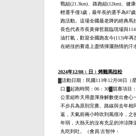
戰組(21.3km)、路跑組(12km)、
輕選手僅3歲，最年長的選手為87
跑活動。這場全國最老牌的經典馬拉松
長也代表市長黃偉哲親臨現場與11
油打氣，歡迎全國跑友今(113)
在絕佳的賽道上盡情揮灑熱情的汗
2024
年12
/08
﹙日﹚
烤雞馬拉松
▓
活動日期：
民國113年12月08日
（
口
▓
起跑時間：06：30▓競賽項目
公里組
昨天用盡渾身解數使出會心
不步兵為原則完賽。路線與去年相
返，天氣前兩小時吹到風很冷，之
年弱，大熱天的沒有充足的沖涼降
丸吃到吐。
（
會員:古智仲
﹚