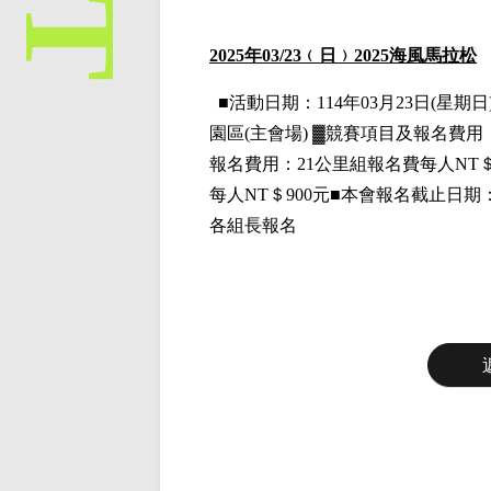
2025
年03
/23
﹙日﹚2025海風
馬拉松
■
活動日期：114年03月23日(星期日)
園區(主會場)
▓
競賽項目
及報名費用
報名費用
：21公里組
報名費每人NT＄
每人NT＄900元■本會報名截止日期
各組長報名