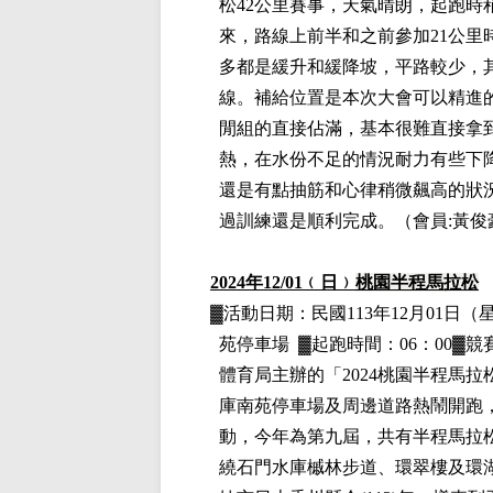
松42公里賽事，天氣晴朗，起跑
來，路線上前半和之前參加21公
多都是緩升和緩降坡，平路較少，
線。補給位置是本次大會可以精進
閒組的直接佔滿，基本很難直接拿
熱，在水份不足的情況耐力有些下降
還是有點抽筋和心律稍微飆高的狀
過訓練還是順利完成。
（
會員:黃俊
2024
年12
/01
﹙日﹚
桃園半程馬拉松
▓
活動日期：
民國113年12月01日
（
苑停車場
▓
起跑時間：06：00▓
體育局主辦的「
2024
桃園半程馬拉
庫南苑停車場及周邊道路熱鬧開跑
動，今年為第九屆，共有半程馬拉
繞石門水庫槭林步道、環翠樓及環