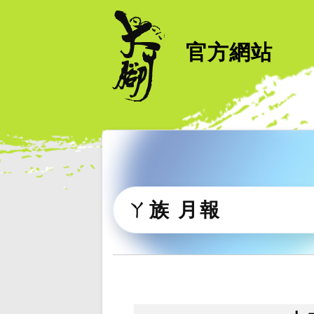
官方網站
ㄚ族 月報