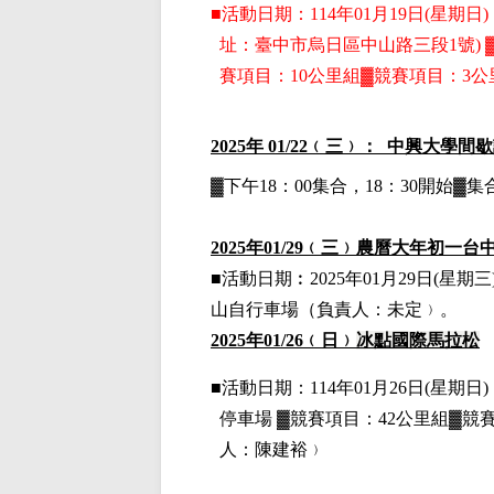
■
活動日期：114年01月19日(星期日)，
址：臺中市烏日區中山路三段1號)
賽項目：10公里組▓競賽項目：3公
2025
年 01/22﹙三﹚： 中興大學間
▓下午18：00集合，18：30開始
2025
年01/29﹙三﹚農曆大年初一
■活動日期︰
2025
年01月29日(星期三
山自行車場
（負責人：未定﹚。
2025
年01
/26
﹙日﹚
冰點國際馬拉松
■
活動日期：114年01月26日(星期日)，
停車場
▓
競賽項目：42公里組▓競
人：陳建裕﹚