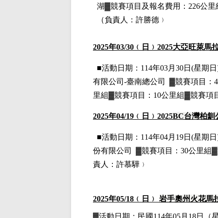
湖
▓
競賽項目
及報名費用
：226公
（負責人：許勝德﹚
2025
年03
/30
﹙日﹚2025大亞旺萊馬
■
活動日期：114年03月30日(星期日)
有限公司-臺南總公司
▓
競賽項目：4
里組▓競賽項目：10公里組▓競賽項
2025
年04
/19
﹙日﹚2025
BC
台灣柏釧
■
活動日期：114年04月19日(星期日)
份有限公司
▓
競賽項目：30公里組▓
責人：
許慕驊﹚
2025
年05
/18
﹙日﹚
岩手奧州火花馬
▓
活動日期：
民國114年05月18日
（