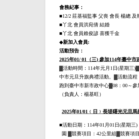
會務紀事：
■12/2 莊基福監事 父喪 會長 楊總
■丫北 會員洪宛倩 結婚
■丫北 會員賴俊諺 喜獲千金
◆
新加入會員:
活動預告：
2025年01/ 01（三) 參加114年
▓活動時間：114年元月1日(星期
中市元旦升旗典禮活動。▓活動流程：06
跑到臺中市新市政中心▓08：00～參
（負責人：楊基旺）
2025
年01
/01
﹙日﹚
長堤曙光元旦馬
■
活動日期：114年01月01日(星期三)，
園
▓
競賽項目：42公里組▓競賽項目