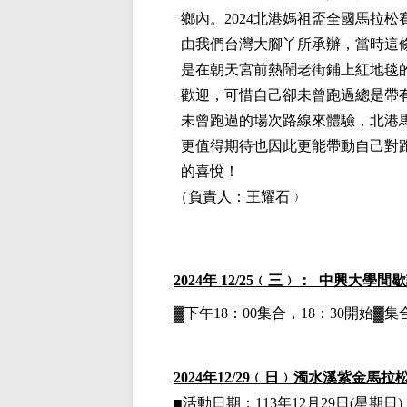
鄉內。2024北港媽祖盃全國馬拉
由我們台灣大腳丫所承辦，當時這
是在朝天宮前熱鬧老街鋪上紅地毯
歡迎，可惜自己卻未曾跑過總是帶
未曾跑過的場次路線來體驗，北港
更值得期待也因此更能帶動自己對
的喜悅！
（負責人：王耀石﹚
2024
年 12/25﹙三﹚： 中興大學間
▓下午18：00集合，18：30開始
2024
年12
/29
﹙日﹚
濁水溪紫金馬拉松
■
活動日期：113年12月29日(星期日)，