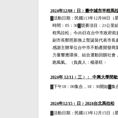
2024
年12
/08
﹙日﹚
臺中城市半程馬
▓
活動日期：
民國113年12月08日
（
時間：05：30▓競賽項目：21公里
程馬拉松」今(8)日在台中市政府
副市長鄭照新換上聖誕裝代表市長
感謝主辦單位台中市不動產開發商
力量響應環保、結合運動回饋社會
跑風氣。
（負責人：楊基旺﹚
2024
年 12/11﹙三﹚： 中興大學間
▓下午18：00集合，18：30開始
2024
年12
/15
﹙日﹚
2024
台北馬拉松
▓
活動日期：
民國113年12月15日
（