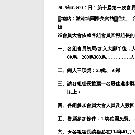
2025
年03/09﹙日﹚第十屆第一次會
▓地點：潮港城國際美食館▓住址：
始
※
會員大會依賴各組會員回報組長的
一、各組會員初馬(加入大腳丫後，人生
00馬、200馬300馬……………
二、鐵人三項獎：20鐵、50鐵
三、請各組組長推薦一名最佳進步獎
以上﹚
四、各組參加會員大會人員及人數回
五、眷屬參加條件：1.幼稚園免費。2,
六、★各組組長請務必在114年01月