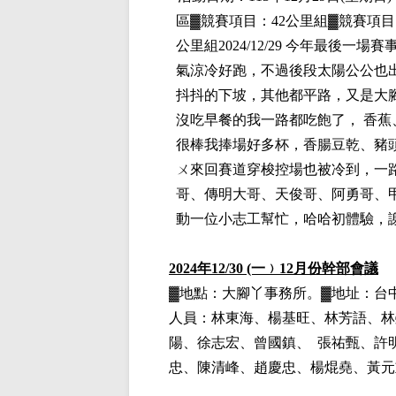
區
▓
競賽項目：42公里組▓競賽項目
公里組
2024/12/29
今年最後一場賽事
氣涼冷好跑，不過後段太陽公公也出
抖抖的下坡，其他都平路，又是大腳
沒吃早餐的我一路都吃飽了， 香
很棒我捧場好多杯，香腸豆乾、豬
ㄨ來回賽道穿梭控場也被冷到，一
哥、傳明大哥、天俊哥、阿勇哥、甲
動一位小志工幫忙，哈哈初體驗，
2024
年12/30 (一﹚12月份幹部會議
▓地點：大腳丫事務所。▓地址：台中市
人員：林東海、楊基
旺、林芳語、
林
陽
、
徐志宏
、
曾國鎮
、
張祐甄
、
許
忠、
陳清峰
、
趙慶忠
、
楊焜堯
、
黃元