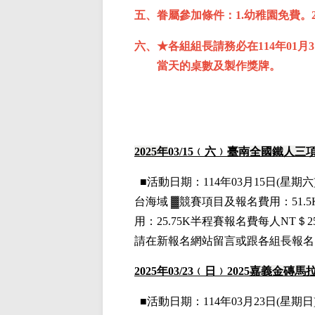
五、眷屬參加條件：1.幼稚園免費。2,
六、★各組組長請務必在114年01月
當天的桌數及製作獎牌。
2025
年
03
/15
﹙六﹚
臺南全國鐵人三
■
活動日期：114年03月15日(星期六)
台海域
▓
競賽項目
及報名費用
：
51.5
用
：
25.75K
半程賽
報名費每人NT＄2
請在新報名網站留言或跟各組長報名
2025
年03
/23
﹙日﹚2025
嘉義金磚馬
■
活動日期：114年03月23日(星期日)