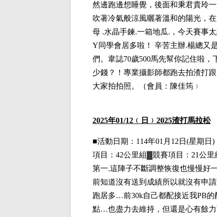
然邊跑邊想睡覺，後面和秉君貴玲一
吹著冷氣般涼風曬著溫和的陽光，在
母 .水晶手鍊.一箱地瓜.，今天賽
Y同學會居多啦！ 辛苦主辦.楊總
們。韋誌70歲500馬先幫你記住啦，下
少錢？！專業攝影師都跑去拍渣打跟
大家拍拍照。
（會員：陳佳筠﹚
2025
年01
/12
﹙日﹚
2025
渣打馬拉松
■
活動日期：114年01月12日(星期日)，
項目：42公里組▓競賽項目：21公里
第一
.這陣子不斷調整恢復也慢慢好
前知道沒有送到成績所以就沒有申請
跑居多…前30k自己都配接近我PB的
點…也盡力去維持，但還是心有餘力