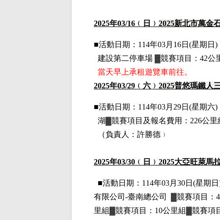
2025
年03
/16
﹙日﹚
2025
新北市萬金
■
活動日期：114年03月16日(星期日)，
建設第二停車場
▓
競賽項目：42公
當天早上承租遊覽車前往。
2025
年03
/29
﹙六﹚
2025
普悠瑪鐵人
■
活動日期：114年03月29日(星期六)，
湖
▓
競賽項目
及報名費用
：226公
（負責人：許勝德﹚
2025
年03
/30
﹙日﹚2025大亞旺萊馬
■
活動日期：114年03月30日(星期日)
有限公司-臺南總公司
▓
競賽項目：4
里組▓競賽項目：10公里組▓競賽項