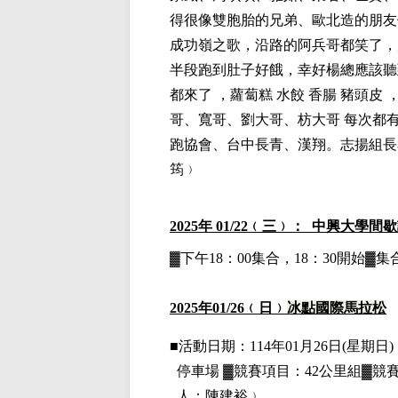
得很像雙胞胎的兄弟、歐北造的朋友
成功嶺之歌，沿路的阿兵哥都笑了，
半段跑到肚子好餓，幸好楊總應該聽
都來了 ，蘿蔔糕 水餃 香腸 豬頭皮
哥、寬哥、劉大哥、枋大哥 每次都
跑協會、台中長青、漢翔。志揚組長
筠﹚
2025
年 01/22﹙三﹚： 中興大學間
▓下午18：00集合，18：30開始
2025
年01
/26
﹙日﹚
冰點國際馬拉松
■
活動日期：114年01月26日(星期日)，
停車場
▓
競賽項目：42公里組▓競
人：陳建裕﹚