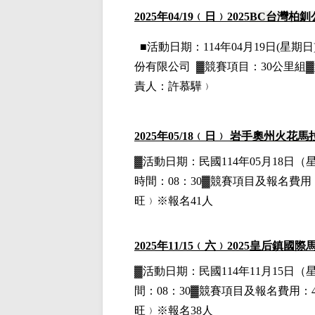
2025
年04
/19
﹙日﹚2025
BC
台灣柏釧
■
活動日期：114年04月19日(星期日)
份有限公司
▓
競賽項目：30公里組▓
責人：
許慕驊﹚
2025
年05
/18
﹙日﹚
岩手奧州火花馬
▓
活動日期：
民國114年05月18日
（
時間：08：30▓競賽項目
及報名費用
旺﹚※報名41人
2025
年11
/15
﹙六﹚
2025
皇后鎮國際馬
▓
活動日期：
民國114年11月15日
（
間：08：30▓競賽項目
及報名費用
：
旺﹚※報名38人