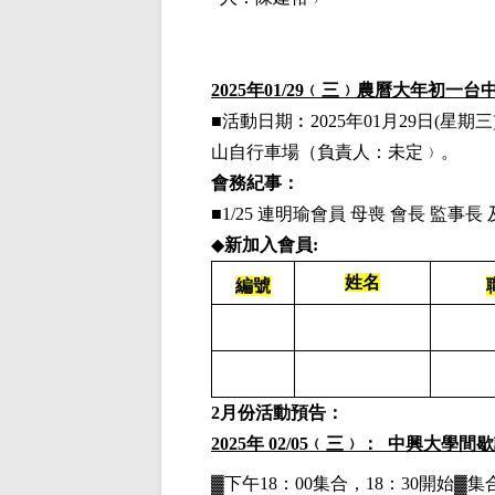
2025
年01/29﹙三﹚農曆大年初一
■活動日期︰
2025
年01月29日(星期三
山自行車場
（負責人：未定﹚。
會務紀事：
■1/25 連明瑜會員 母喪 會長 監事
◆
新加入會員:
姓名
編號
2
月份活動預告：
2025
年 02/05﹙三﹚： 中興大學間
▓下午18：00集合，18：30開始