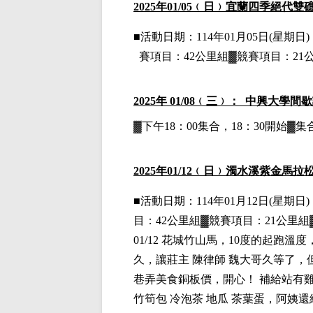
2025
年01
/05
﹙日﹚
宜蘭四季絕代雙
■
活動日期：114年01月05日(星期日)，
賽項目：42公里組▓競賽項目：21
2025
年 01/08﹙三﹚： 中興大學間
▓下午18：00集合，18：30開始
2025
年01
/12
﹙日﹚
濁水溪紫金馬拉松
■
活動日期：114年01月12日(星期日)，
目：42公里組▓競賽項目：21公里
01/12
花城竹山馬，10度的起跑溫
久，讓莊主 陳律師 魏大哥久等了
巷弄美食銅板價，開心！ 補給站有雞有
竹筍包 冷泡茶 地瓜 茶葉蛋，阿姨