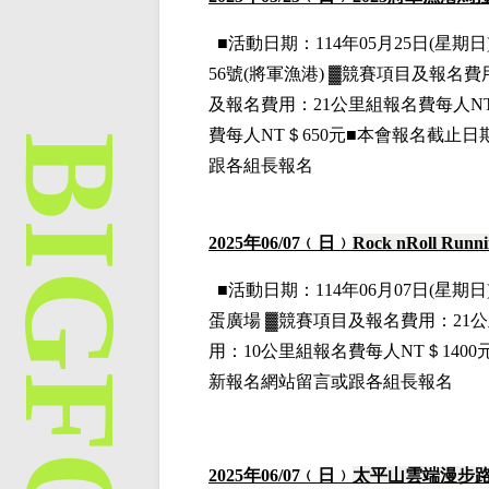
■
活動日期：114年05月25日(星期日)
56號(將軍漁港)
▓
競賽項目
及報名費
及報名費用
：21公里組
報名費每人NT
費每人NT＄650元■本會報名截止日
跟各組長報名
2025
年06
/07
﹙日﹚
Rock nRoll Runn
■
活動日期：114年06月07日(星期日)
蛋廣場
▓
競賽項目
及報名費用
：21
用
：10公里組
報名費每人NT＄1400
新報名網站留言或跟各組長報名
2025
年06
/07
﹙日﹚
太平山雲端漫步