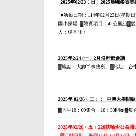
2025
年02
/23
﹙日﹚
2025
晨曦麥香馬
■
活動日期：114年02月23日(星期日)
國小操場
▓
競賽項目：42公里組▓競
人：楊基旺﹚
2025
年2/24 (一﹚2月份幹部會議
▓地點：大腳丫事務所。▓地址：台中市
2025
年 02/26﹙三﹚： 中興大學間
▓下午18：00集合，18：30開始
2025
年02
/28
﹙五﹚
228
扶輪盃公益接
▓
活動日期：
民國114年02月28日
（