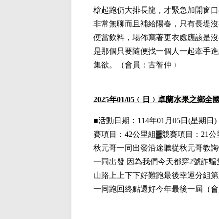
槍起跑仍大排長龍，才緊急加開窗口
非常無聊而且補給陽春，只有長堤沒
便當飲料，場佈寫著更衣處應該是沒
是那個只要隨便找一個人一起牽手進
集欲。
（會員：古智仲﹚
2025
年01
/05
﹙日﹚
卓蘭水果之鄉全
■
活動日期：114年01月05日(星期日)，
賽項目：42公里組▓競賽項目：21
秋元哥一同出發沿途聽從秋元哥教誨
一同出發 因為我們今天都穿2號詐
山路上上下下好難跑最後幸運分組第
一同跑回終點還好今年最後一屆
（會