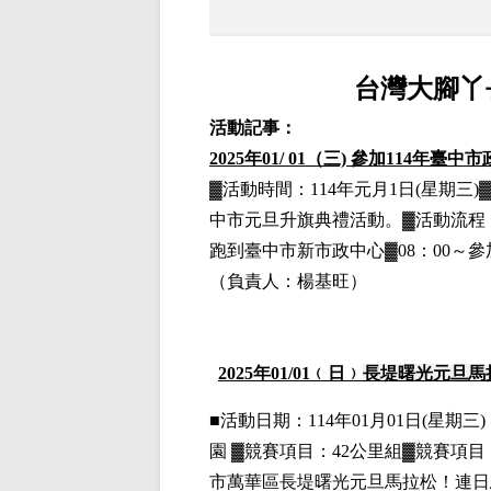
台灣大腳丫
活動記事：
2025年01/ 01（三) 參加114年
▓活動時間：114年元月1日(星期
中市元旦升旗典禮活動。▓活動流程：06
跑到臺中市新市政中心▓08：00～參
（負責人：楊基旺）
2025
年01
/01
﹙日﹚
長堤曙光元旦馬
■
活動日期：114年01月01日(星期三)，
園
▓
競賽項目：42公里組▓競賽項目
市萬華區長堤曙光元旦馬拉松！連日