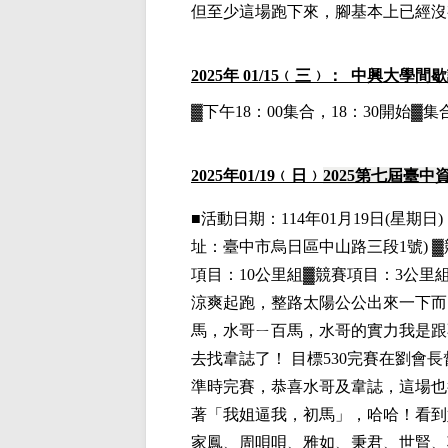
但至少這場跑下來，腳基本上已經沒
2025
年 01/15﹙三﹚： 中興大學間
▓下午18：00集合，18：30開始
2025
年01
/19
﹙日﹚
2025
第七屆臺中
■
活動日期：114年01月19日(星期日)，
址：臺中市烏日區中山路三段1號)
▓
項目：10公里組▓競賽項目：3公里
涼爽起跑，整路太陽公公出來一下而
馬，水哥ㄧ百馬，水哥的實力我是跟
去找韋誌了！ 目標530完賽在劉會
準時完賽，恭喜水哥及韋誌，這場也
著「我姐逼我，初馬」，哈哈！看到
家鳳、周唄唄、雅如、秉君、世賢、