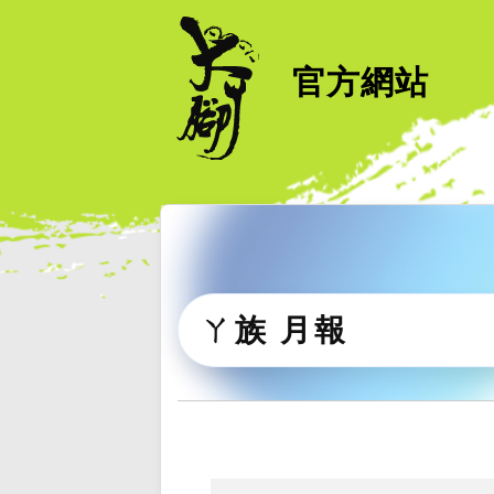
官方網站
ㄚ族 月報