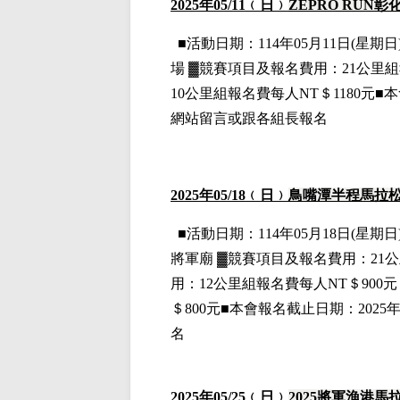
2025
年05
/11
﹙日﹚
ZEPRO RUN
彰
■
活動日期：114年05月11日(星期日)
場
▓
競賽項目
及報名費用
：21公里組
10公里組
報名費每人NT＄1180元■
網站留言或跟各組長報名
2025
年05
/18
﹙日﹚
鳥嘴潭半程馬拉
■
活動日期：114年05月18日(星期日)
將軍廟
▓
競賽項目
及報名費用
：21
用
：12公里組
報名費每人NT＄900
＄800元■本會報名截止日期：202
名
2025
年05
/25
﹙日﹚
2025
將軍漁港馬