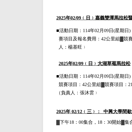
2025
年02
/09
﹙日﹚
嘉義雙潭馬拉松
■
活動日期：114年02月09日(星期日)，
賽項目
及報名費用
：42公里組▓競
人：楊基旺﹚
2025
年02
/09
﹙日﹚
大湖草莓馬拉松
■
活動日期：114年02月09日(星期日)，
競賽項目：42公里組▓競賽項目：2
（負責人：
張沐雲
﹚
2025
年 02/12﹙三﹚： 中興大學間
▓下午18：00集合，18：30開始