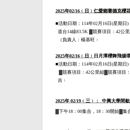
2025
年02
/16
﹙日﹚
仁愛鄉賽德克櫻
■
活動日期：114年02月16日(星期日)，
道台14線83.5K
▓
競賽項目：42公
（負責人：楊基旺﹚
2025
年02
/16
﹙日﹚
日月潭櫻舞飛揚
■
活動日期：114年02月16日(星期日)，
▓
競賽項目：42公里組▓競賽項目：
吉﹚
2025
年 02/19﹙三﹚： 中興大學間
▓下午18：00集合，18：30開始