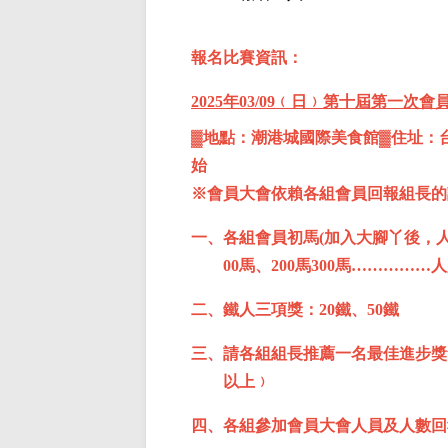
報名比賽資訊：
2025
年03/09﹙日﹚第十屆第一次會
▓地點：潮港城國際美食館▓住址：
始
※
會員大會依賴各組會員回報組長的
一、各組會員初馬(加入大腳丫後，人生
00馬、200馬300馬……………
二、鐵人三項獎：20鐵、50鐵
三、請各組組長推薦一名最佳進步獎
以上﹚
四、各組參加會員大會人員及人數回