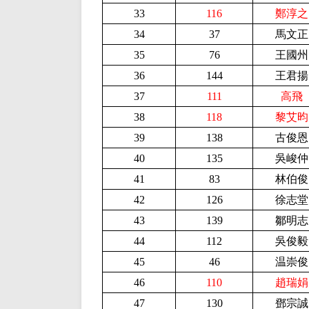
33
116
鄭淳之
34
37
馬文正
35
76
王國州
36
144
王君揚
37
111
高飛
38
118
黎艾昀
39
138
古俊恩
40
135
吳峻仲
41
83
林伯俊
42
126
徐志堂
43
139
鄒明志
44
112
吳俊毅
45
46
温崇俊
46
110
趙瑞娟
47
130
鄧宗誠