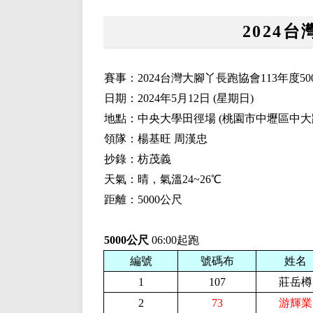
2024
賽事：2024台灣大腳丫長跑協會113年度5
日期：2024年5月12日 (星期日)
地點：中央大學田徑場 (桃園市中壢區中大
領隊：楊基旺 周漢忠
抄錄：枋茂義
天氣：晴，氣溫24~26℃
距離：5000公尺
5000公尺
06:00起跑
編號
號碼布
姓名
1
107
莊岳樽
2
73
游輝業