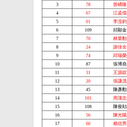
3
78
曾嶠隆
4
67
江孟儒
5
61
李湟鈞
6
109
邱顯金
7
70
林業勳
8
24
謝佳全
9
74
邱瑞榮
10
87
張博堯
11
31
王源鋐
12
20
張謙茂
13
45
陳彥勳
14
101
周漢忠
15
108
陳俊勛
16
56
陳光陽
17
60
賴信男