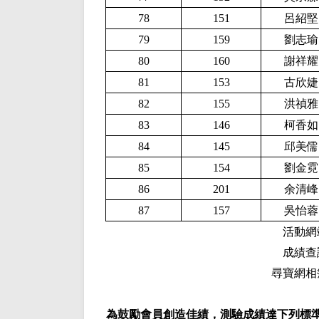
78
151
呂紹堅
79
159
劉志瑜
80
160
謝祥耀
81
153
古欣婕
82
155
洪禎雅
83
146
柯香如
84
145
邱美儒
85
154
劉金霓
86
201
余清峰
87
157
吳怡蓉
活動網
成績查
尋寶網相
為鼓勵會員創造佳績，測驗成績達下列標