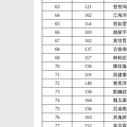
63
121
曾智鴻
64
162
江海洋
65
114
曾如雯
66
103
姚俊宇
67
102
黃培育
68
137
古俊偉
69
117
林柏佐
70
150
陳玫璇
71
119
吳建臺
72
149
詹美淳
73
158
劉姵妏
74
164
魏玉菱
75
156
呂淑惠
76
163
吳逸婷
77
152
吳宗霖