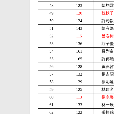
48
123
陳均霖
49
120
魏秋子
50
124
許琇媛
51
143
陳有為
52
115
呂春梅
53
136
莊子慶
54
161
羅烈富
55
165
許傳勲
56
128
黃詠哲
57
132
楊吉詔
58
129
徐彩延
59
125
林建名
60
113
楊永馨
61
133
林一辰
62
122
張振銘