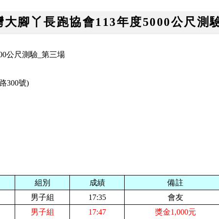
台灣大腳丫長跑協會113年度5000公尺測
000公尺測驗_第三場
路300號)
組別
成績
備註
男子組
17:35
會友
男子組
17:47
獎金1,000元