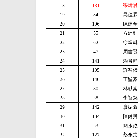
18
131
張煒晨
19
84
吳佳霖
20
106
陳建全
21
55
方廷鈺
22
62
徐煜凱
23
47
周書賢
24
141
賴育群
25
105
許智傑
26
140
王聖豪
27
80
林献棠
28
38
李智銘
29
142
廖振豪
30
134
陳健勇
31
53
簡永政
32
127
蔡永棠