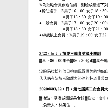
※為鼓勵會員創造佳績、測驗成績達下
●贊助選手：※
男子
16
：
00
女子
18
：
30
※男子
16
：
30
女子
19
：
00
●一般會員：
※男子
17
：
00
女子
20
：
00
※男子
18
：
30
女子
21
：
00
●
40
歲以上會員：※男子
19
：
00
女子
22
3/22
﹙日﹚：苗栗三義育英國小
團訓
▓早上
06
：
00
集合▓
06
：
30
起跑▓集合
沒跑馬拉松的假日挑個風景優美的地點
伏伏偶有陡坡考驗腿力沁涼的林道非常
2020
年
03/22
﹙日﹚第七屆第二次會員大
▓地點：潮港城國際美食館▓住址：
台中
（負責人：林榮佳﹚。