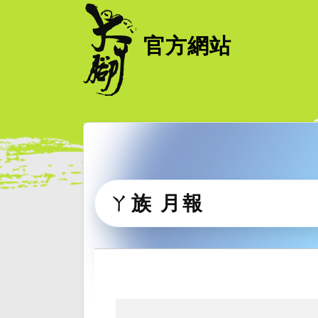
官方網站
ㄚ族 月報