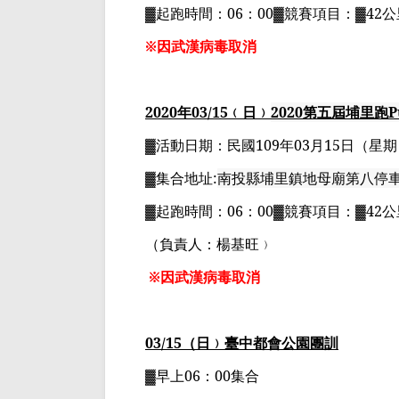
▓
起跑時間：
06
：
00▓
競賽項目：
▓42
公
※因武漢病毒取消
2020
年
03
/15
﹙日﹚
2020
第五屆埔里跑
P
▓
活動日期：
民國
109
年
03
月
15
日
（星期
▓
集合地址
:
南投縣埔里鎮地母廟第八停
▓
起跑時間：
06
：
00▓
競賽項目：
▓42
公
（負責人：楊基旺﹚
※因武漢病毒取消
03
/15
（日﹚臺中都會公園團訓
▓早上
06
：
00
集合