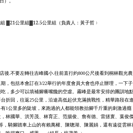
日）。
里組
▓21
公里組
▓12.5
公里組
（負責人：黃子哲﹚
店後
.
不要左轉往吉峰國小
.
往前直行約
800
公尺後看到桐林觀光農
延期，包括本會訂在
3/22
舉行的年度會員大會也停止辦理，一下子
能吃，多少可以填補腳癢嘴饞的空虛。霧峰是最常安排的團訓地
平台折回，往返
25
公里，沿途高低起伏充滿挑戰性，精華路段在
各有
1
公里多的陡坡，來跑過的人都能領教抬腳千斤重的刺激過癮
位，林國華、洪芳茂、林育正、范揚俊、詹有德、雷拯寰、葉俊
等，騎腳踏車上山的有賴萬權、陳聰湖、陳麗娟，還有遠從雲林