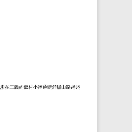
步在三義的鄉村小徑通體舒暢
山路起起