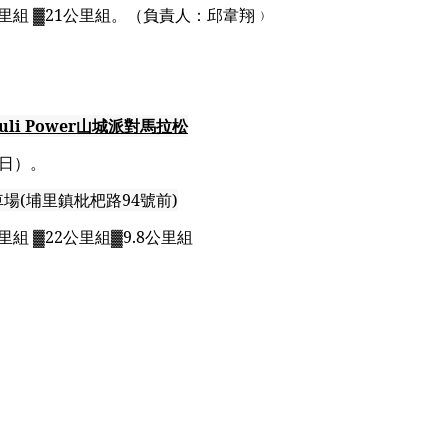
里組
▓21
公里組。
（負責人：邱韋翔﹚
uli Power
山城派對馬拉松
日）。
車場
(
埔里鎮枇杷路
94
號前
)
里組
▓22
公里組
▓9.8
公里組