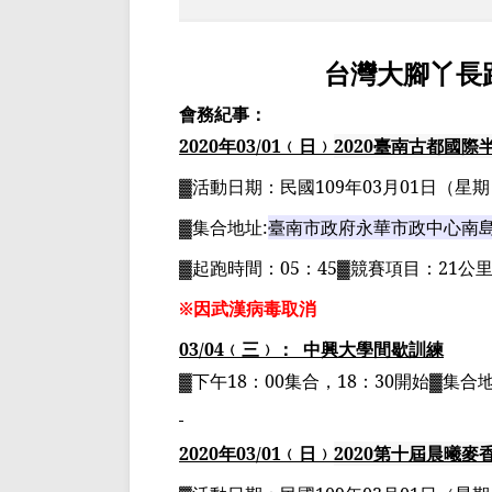
台灣大腳丫長
會務紀事：
2020
年
03
/01
﹙日﹚
2020
臺南古都國際
▓
活動日期：
民國
109
年
03
月
01
日
（星期
▓
集合地址
:
臺南市政府永華市政中心南
▓
起跑時間：
05
：
45▓
競賽項目：
21
公
※因武漢病毒取消
03/04
﹙三﹚：
中興大學間歇訓練
▓下午
18
：
00
集合，
18
：
30
開始▓集合
2020
年
03
/01
﹙日﹚
2020
第十屆晨曦麥