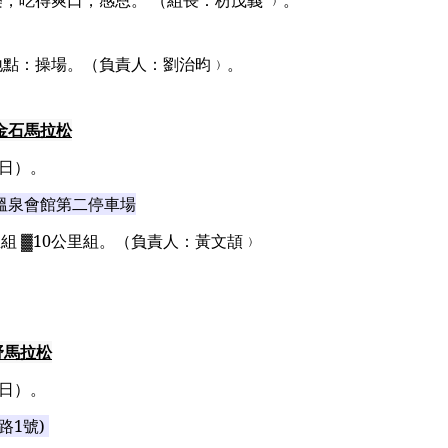
樂，吃得爽口，感恩。
（組長：枋茂義 ﹚。
地點：操場。（負責人：劉治昀﹚。
金石馬拉松
日）。
溫泉會館第二停車場
里組
▓10
公里組。
（負責人：黃文頡﹚
野馬拉松
日）。
路
1
號
)