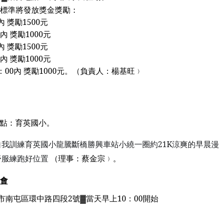
列標準將發放獎金獎勵：
內 獎勵
1500
元
內 獎勵
1000
元
內 獎勵
1500
元
內 獎勵
1000
元
：
00
內 獎勵
1000
元。
（負責人：楊基旺﹚
地點：育英國小。
自我訓練育英國小龍騰斷橋勝興車站小繞一圈約
21K
涼爽的早晨漫
舒服練跑好位置
（理事：蔡金宗﹚。
會
市南屯區環中路四段
2
號
▓當天早上
10
：
00
開始