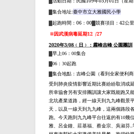
▓
活動日期：
民國
109
年
03
月
01
日
（星期
▓
集合地址
:
臺中市立大雅國民小學
▓
起跑時間：
06
：
00▓
競賽項目：
42
公
※因武漢病毒延期
12
/27
2020
年
3/08
﹙日﹚：霧峰吉峰 公園
團訓
▓早上
06
：
00
集合
▓
06
：
30
起跑
▓集合地點：吉峰公園（看到全家便利商
受到肺炎疫情影響近期比賽紛紛取消或
所幸協會另有安排團訓讓大家既能跑又
北坑產業道路，經一線天到九九峰觀景
天，以及一線天到九九峰，這兩個路段
跑。今天跑到九九峰平台往返的有
10
幾
雅、呂金鐘、莊基福、蔡金宗、吳淑芬
..