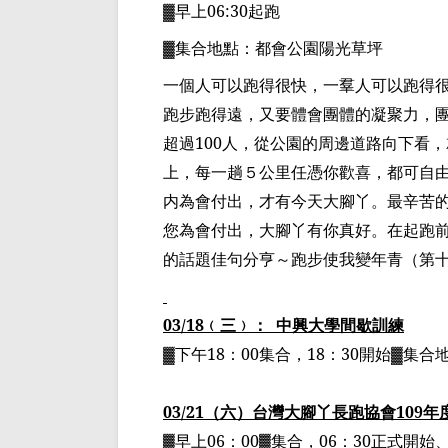
▓早上
06:30
起跑
▓集合地點：都會公園陽光草坪
一個人可以跑得很快，一羣人可以跑得
跑步跑得遠，又要體會團體的凝聚力，
超過
100
人，從公園的周邊道路向下看，
上，每一趟５公里任憑你歡喜，都可自由
内為會付出，才有今天大腳丫。最辛苦
您為會付出，大腳丫有你真好。在起跑
的話題佳句分亨～跑步使我變年青（第
03/18
﹙三﹚：
中興大學間歇訓練
▓下午
18
：
00
集合，
18
：
30
開始▓集合
03/21
（六）台灣大腳丫長跑協會
109
年
▓早上
06
：
00
▓集合，
06
：
30
正式開始