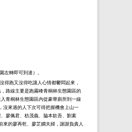
園左轉即可到達）。
沒得跑又沒得吃讓人心情都鬱悶起來，
點，路線主要是跑霧峰青桐林生態園區的
進入青桐林生態園區內從豪華廁所到一線
，沒來過的人下次可得把握機會上山一
傑、廖佩君、枋茂義、脇本欽吾、劉素
前來的廖再乾、廖芷嫻夫婦，謝謝負責人