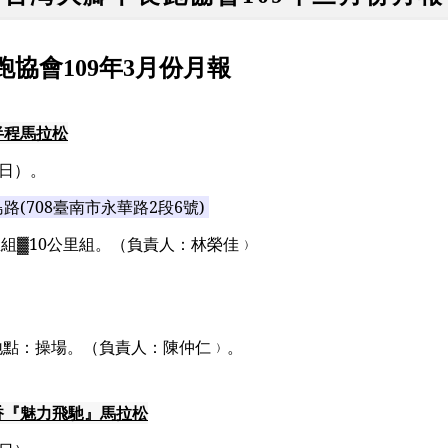
跑協會
109
年
3
月份月報
半程馬拉松
日）。
島路
(708
臺南市永華路
2
段
6
號
)
里組
▓10
公里組。
（負責人：林榮佳﹚
地點：操場。（負責人：陳仲仁﹚。
香『魅力飛馳』馬拉松