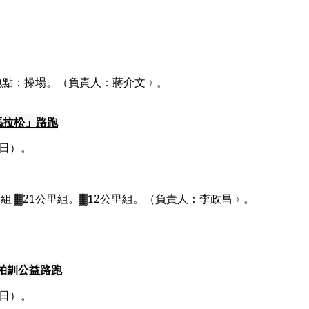
地點：操場。（負責人：蔣介文﹚。
馬拉松」路跑
日）。
里組
▓21
公里組。
▓12
公里組。
（負責人：李政昌﹚。
柏釧公益路跑
日）。