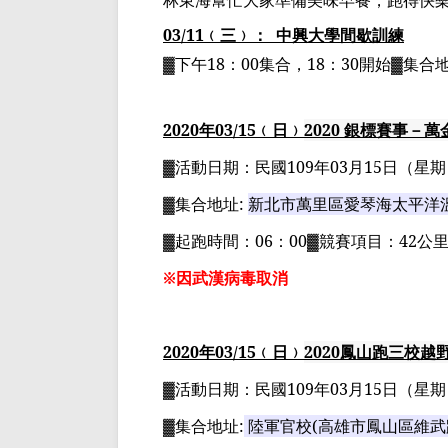
林東海幫忙大家準備美味早餐，跑得快
03/11
﹙三﹚：
中興大學間歇訓練
▓下午
18
：
00
集合，
18
：
30
開始▓集合
2020
年
03
/15
﹙日﹚
2020
銀標賽事－萬
▓
活動日期：
民國
109
年
03
月
15
日
（星期
▓
集合地址
:
新北市萬里區愛琴海太平洋
▓
起跑時間：
06
：
00▓
競賽項目：
42
公
※因武漢病毒取消
2020
年
03
/15
﹙日﹚
2020
鳳山跑三校越
▓
活動日期：
民國
109
年
03
月
15
日
（星期
▓
集合地址
:
陸軍官校
(
高雄市鳳山區維武