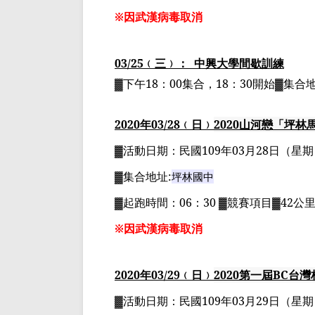
※因武漢病毒取消
03/25
﹙三﹚：
中興大學間歇訓練
▓下午
18
：
00
集合，
18
：
30
開始▓集合
2020
年
03
/28
﹙日﹚
2020
山河戀「坪林
▓
活動日期：
民國
109
年
03
月
28
日
（星期
▓
集合地址
:
坪林國中
▓
起跑時間：
06
：
30 ▓
競賽項目
▓42
公
※因武漢病毒取消
2020
年
03
/29
﹙日﹚
2020
第一屆
BC
台灣
▓
活動日期：
民國
109
年
03
月
29
日
（星期