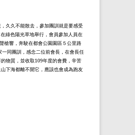
龍，久久不能散去，參加團訓就是要感受
，在綠色陽光草地舉行，會員參加人員在
聲槍響，奔駛在都會公園園區５公里路
家一同團訓，感念二位前會長，在會長任
賽的物質，並收取
109
年度的會費，辛苦
上山下海都離不開它，應該也會成為跑友