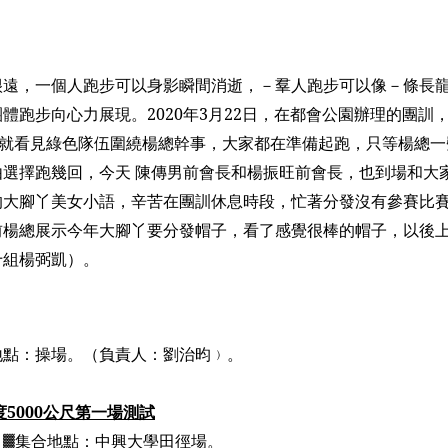
很遠，一個人跑步可以身影瞬間消逝，－羣人跑步可以像－條長
團體跑步向心力展現。
2020
年
3
月
22
日，在都會公園辦理的團訓
就看見綠色隊伍圍繞楊總幹事，大家都在準備起跑，只等楊總一
選擇跑幾回，今天 陳傳男前會長和楊振旺前會長，也到場和大
的大腳丫美女小語，辛苦在團訓休息時段，忙著分發沒有參賽比
前楊總展示今年大腳丫要分發帽子，看了感覺很棒的帽子，以後
十組楊弼凱）
。
地點：操場。（負責人：劉治昀﹚。
度
5000
公尺第一場測試
、▓集合地點：中興大學田徑場。