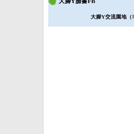
大腳Y臉書FB
大腳Y交流園地（