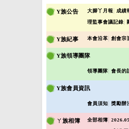
大腳丫月報
成績
Y族公告
理監事會議記錄
本會沿革
創會宗
Y族紀事
Y族領導團隊
領導團隊
會長的
Y族會員資訊
會員須知
獎勵辦
全部相簿
2026.
ㄚ族相簿