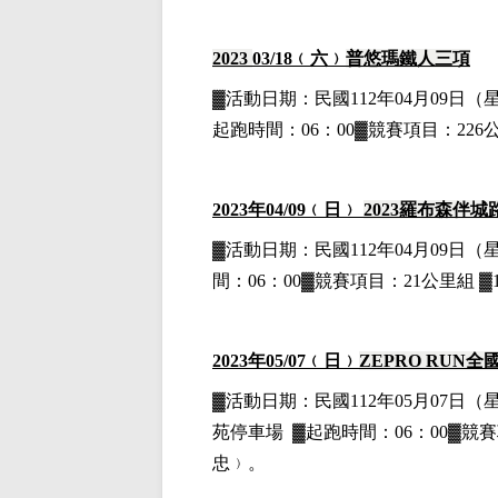
2023
03
/18
﹙六﹚
普悠瑪鐵人三項
▓
活動日期：
民國112年04月09日
（
起跑時間：06：00▓競賽項目：226公
2023
年04
/09
﹙日﹚
2023
羅布森伴城
▓
活動日期：
民國112年04月09日
（
間：06：00▓競賽項目：21公里組 ▓
2023
年05
/07
﹙日﹚
ZEPRO RUN
全
▓
活動日期：
民國112年05月07日
（
苑停車場
▓
起跑時間：06：00▓競賽
忠﹚。