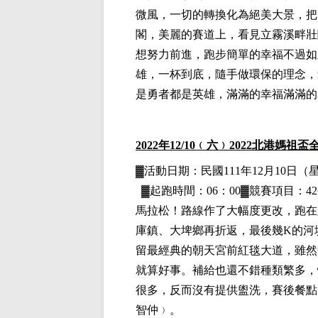
微風，一切的轉換化為絕美大景，把
閣，美麗的賽道上，看見立霧溪畔壯
想努力前進，跑步簡單的幸福不過如
雄，一杯到底，隨手做環保的理念，
是勇者都是英雄，滿滿的幸福滿滿的
2022
年12
/10
﹙六﹚
2022
北港媽祖盃
▓
活動日期：
民國111年12月10日
（
▓
起跑時間：06：00▓競賽項目：42
馬拉松！路線作了大幅度更改，跑在
庫鎮、大埤鄉再折返，最後幾K的河
留最經典的朝天宮前紅毯大道，雖然
就算好事。補給也還不錯種類繁多，
很多，反而沒有提供盥洗，賽後餐點
智仲
﹚。