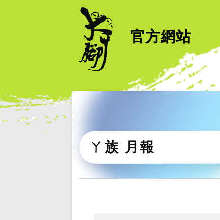
官方網站
ㄚ族 月報