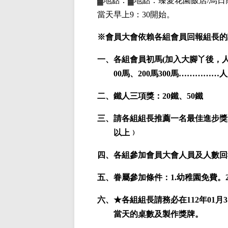
▓地點：▓地點：臻愛花園飯店/烏日
當天早上9：30開始
。
※
會員大會依賴各組會員回報組長的
一、各組會員初馬(加入大腳丫後，人生
00馬、200馬300馬……………
二、鐵人三項獎：20鐵、50鐵
三、請各組組長推薦一名最佳進步獎
以上﹚
四、各組參加會員大會人員及人數回
五、眷屬參加條件：1.幼稚園免費。2,
六、★各組組長請務必在112年01月
當天的桌數及製作獎牌。