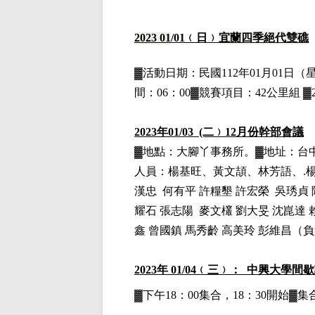
2023 01
/01
﹙日﹚
宜蘭四季絕代雙礁
▓
活動日期：
民國112年01月01日
（
間：06：00▓競賽項目：42公里組 ▓2
2023
年01/03 (二﹚12月份幹部會議
▓地點：大腳丫事務所。▓地址：台中
人員：
楊基旺、黃文頡、林芳語、.
漢忠 何有平 許糧墾 許宏榮 吳琇貞 
耀石 張志陽 麥文欉 劉大旻 沈崑達 
鑫 曾國鎮 馬秀齡 高美玲 彭維昌（
2023
年 01/04﹙三﹚： 中興大學間
▓下午18：00集合，18：30開始