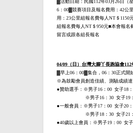
▓
活動日期：
民國112年03月26日
（
6：00▓競賽項目
及報名費用
：42公
用
：23公里組
報名費每人NT＄1150
組
報名費每人NT＄950元■本會報名
留言或跟各組長報名
04/09
（日）台灣大腳丫長跑協會112
▓早上06：00▓集合，06：30正
※為鼓勵會員創造佳績、測驗成績達
●贊助選手：※
男子16：00 女子18：
※男子16：30 女子19：
●一般會員：
※男子17：00 女子20：
※男子18：30 女子21：
●40歲以上會員：※男子19：00 女