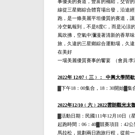
事優美的賽道，豐富的補給，交管的
線從三星鄉綜合體育場出發，沿途經
跑，是一條美麗平坦優質的賽道，讓
冷空氣報到，不是8度C，而是沁涼
風吹拂，空氣中瀰漫著清新的香草味
旅，久違的三星鄉綜合運動場，久違
在美好
一場美麗優質賽事的饗宴
（
會員:李
2022
年 12/07﹙三﹚： 中興大學間
▓下午18：00集合，18：30開始
2022
年12
/10
﹙六﹚
2022
雲朗觀光太
▓
活動日期：
民國111年12月10日
（
起跑時間：06：40▓競賽項目：42公里
馬拉松，規劃兩日跑旅行程，從前一