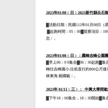
202
3
年
01
/08
﹙日﹚
2023
新竹縣尖石
▓
活動日期：
民國112年01月08日
（
▓
起跑時間：05：00▓競賽項目：100
忠﹚。
2023
年01/08﹙日﹚：霧峰吉峰公園
▓早上06：0 0集合▓06：30起
轉往吉峰國小.往前直行約800公尺
林東海 賴國毓﹚。
2023
年 01/11﹙三﹚： 中興大學間
▓下午18：00集合，18：30開始