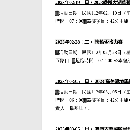
2023
年02
/19
﹙日﹚
2023
戀戀大湖草
▓
活動日期：
民國112年02月19日
（
時間：07：00▓競賽項目：42公里組 
2023
年02
/28
﹙二﹚
扶輪盃接力賽
▓
活動日期：
民國112年02月28日
（
五路口
▓
起跑時間：07：00 ※本會
2023
年03
/05
﹙日﹚
2023
高美濕地馬
▓
活動日期：
民國112年03月05日
（
時間：06：00▓競賽項目：42公里組
責人：楊基旺﹚。
2023
年03
/05
﹙日﹚
臺南古都國際半