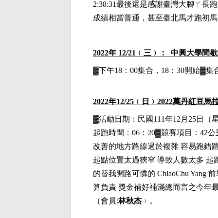
2:38:31最後還是感謝臺灣大腳ㄚ長
成績相當普通，甚至臺北馬才跑初馬
2022
年 12/21﹙三﹚： 中興大學間
▓下午18：00集合，18：30開始
2022
年12
/25
﹙日﹚
2022
萬丹紅豆馬
▓
活動日期：
民國111年12月25日
（
起跑時間：06：20▓競賽項目：42公里
改善的地方路線過於複雜
容易跑錯
起點位置太過狹窄
導致人數太多
起
的替我開路可憐的
ChiaoChu Yang
前
算負責
獎金補好補滿總而言之今年
（
會員
:
林秋杰
﹚。