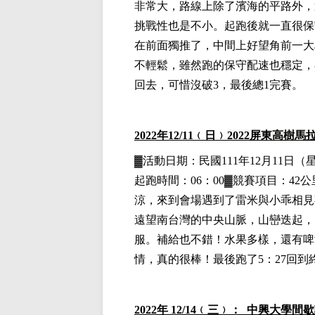
非常大，路線上除了濱海的平路外，
挑戰性也是不小。起跑後就一直很保守
在前面獨推了，中間上好望角前一大
不輕鬆，雖然跑的保守配速也穩定，
回去，可惜沒破3，最後總1完賽。
2022
年12
/11
﹙日﹚
2022
屏東
高樹馬
▓
活動日期：
民國111年12月11日
（
起跑時間：06：00▓競賽項目：42公里
涼，來到會場遇到了雷米與小乖相見
遠望南台灣的中央山脈，山巒迭起，
服。補給也不錯！水果多樣，還有啤
情，真的很棒！最後跑了5：27回到
2022
年 12/14﹙三﹚： 中興大學間