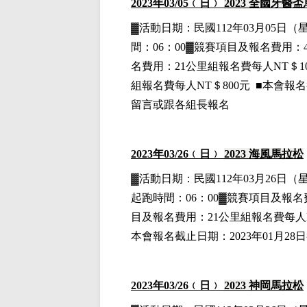
2023
年03
/05
﹙日﹚
2023
全國牙醫盃
▓
活動日期：
民國112年03月05日
（
間：06：00▓競賽項目
及報名費用
：
名費用
：21公里組
報名費每人NT＄10
組
報名費每人NT＄800元 ■本會報
留言或跟各組長報名
2023
年03
/26
﹙日﹚
2023
海風馬拉松
▓
活動日期：
民國112年03月26日
（
起跑時間：06：00▓競賽項目
及報名
目
及報名費用
：21公里組
報名費每人N
本會報名截止日期：2023年01月
2023
年03
/26
﹙日﹚
2023
神岡馬拉松