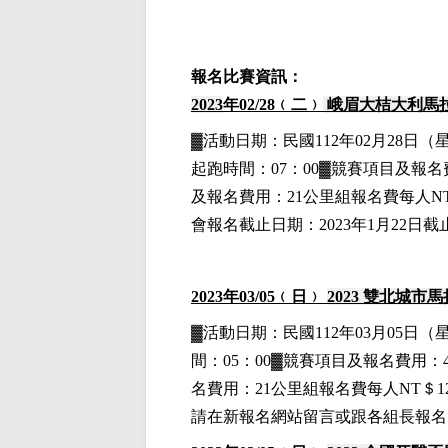
報名比賽資訊：
2023
年02
/28
﹙二﹚
峨眉大桔大利馬
▓
活動日期：
民國112年02月28日
（
起跑時間：07：00▓競賽項目
及報名
及報名費用
：21公里組
報名費每人NT
會報名截止日期：2023年1月22
2023
年03
/05
﹙日﹚
2023
雙北城市馬
▓
活動日期：
民國112年03月05日
（
間：05：00▓競賽項目
及報名費用
：
名費用
：21公里組
報名費每人NT＄12
請在新報名網站留言或跟各組長報名