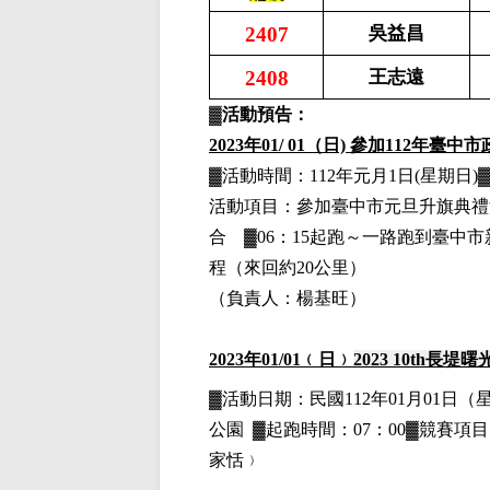
2407
吳益昌
2408
王志遠
▓
活動預告：
2023
年01
/ 01
（日) 參加112年臺中市
▓活動時間：112年元月1日(星期日
活動項目：參加臺中市元旦升旗典禮活
合 ▓06：15起跑～一路跑到臺中市
程（來回約20公里）
（負責人：楊基旺）
2023
年01
/01
﹙日﹚
2023 10th
長堤曙
▓
活動日期：
民國112年01月01日
（
公園
▓
起跑時間：07：00▓競賽項目：
家恬﹚