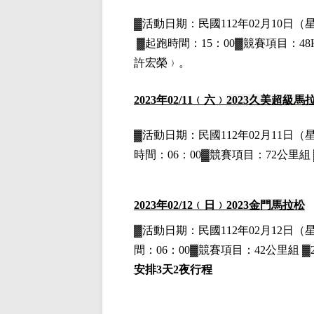
▓
活動日期：
民國112年02月10日
（
▓
起跑時間：15：00▓競賽項目：48H
許宏榮﹚。
202
3
年
02
/11
﹙六﹚
2023
久美超級馬
▓
活動日期：
民國112年02月11日
（
時間：06：00▓競賽項目：72公里組 
2023
年02
/12
﹙日﹚
2023
金門
馬拉松
▓
活動日期：
民國112年02月12日
（
間：06：00▓競賽項目：42公里組 ▓2
安排3天2夜行程