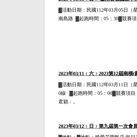
▓
活動日期：
民國112年03月05日
（
南島路
▓
起跑時間：05：30▓競賽項
2023
年03
/11
﹙六﹚
2023
第12屆南橫
▓
活動日期：
民國112年03月11日
（
0線
▓
起跑時間：05：00▓競賽項目：
君穎﹚。
2023
年03/12﹙日﹚第九屆第一次會