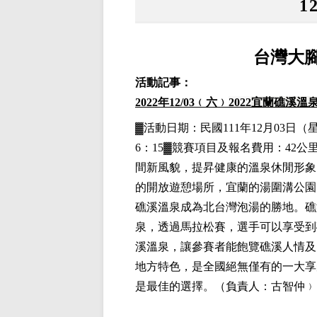
1
台灣大腳
活動記事：
2022
年12
/03
﹙六﹚
2022
宜蘭礁溪溫
▓
活動日期：
民國111年12月03日
（
6：15▓競賽項目
及報名費用
：42公
間新風貌，提昇健康的溫泉休閒形象
的開放遊憩場所，宜蘭的湯圍溝公園
礁溪溫泉成為北台灣泡湯的勝地。礁
泉，透過馬拉松賽，選手可以享受到
溪溫泉，讓參賽者能飽覽礁溪人情及
地方特色，是全國絕無僅有的一大享
是最佳的選擇。
（負責人：古智仲﹚