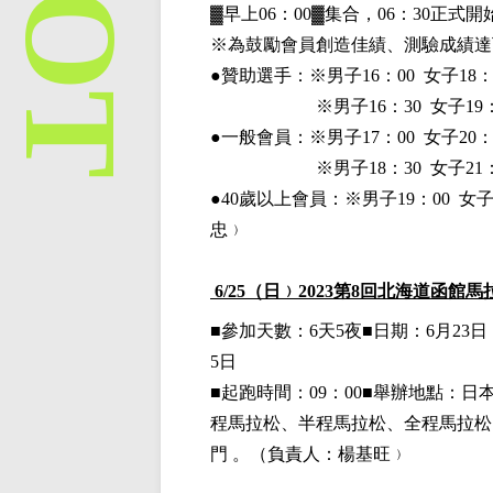
▓早上06：00▓集合，06：30正
※為鼓勵會員創造佳績、測驗成績達
●贊助選手：※
男子16：00 女子18：
※男子16：30 女子19：
●一般會員：
※男子17：00 女子20：
※男子18：30 女子21：
●40歲以上會員：※男子19：00 女子
忠﹚
6
/25
（日﹚
2023
第8回北海道函館馬
■
參加天數：6天5夜■日期：6月23日（
5日
■起跑時間：09：00■舉辦地點：
程馬拉松、半程馬拉松、全程馬拉松 - 0
門 。
（負責人：楊基旺﹚