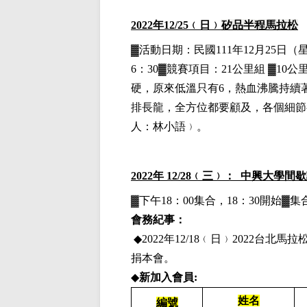
2022
年12
/25
﹙日﹚
矽品半程馬拉松
▓
活動日期：
民國111年12月25日
（
6：30▓競賽項目：21公里組 ▓10公
硬，原來低溫只有
6
，熱血沸騰持續
排長龍，全方位都要顧及，各個細節
人：林小語﹚。
2022
年 12/28﹙三﹚： 中興大學間
▓下午18：00集合，18：30開始
會務紀事：
◆2
022
年12
/18
﹙日﹚
2022
台北馬拉
捐本會。
◆
新加入會員:
姓名
編號