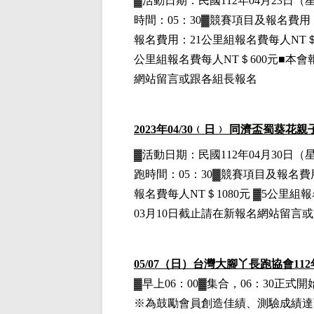
▓
活動日期：
民國112年04月23日
（
時間：05：30▓競賽項目
及報名費用
報名費用
：21公里組
報名費每人NT＄
公里組
報名費每人NT＄600元■本會
網站留言或跟各組長報名
2023
年04
/30
﹙日﹚
同濟盃蜀葵花親
▓
活動日期：
民國112年04月30日
（
跑時間：05：30▓競賽項目
及報名費
報名費每人NT＄1080元
▓5
公里組
報
03月10日截止請在新報名網站留言
05/07
（日）台灣大腳丫長跑協會112
▓早上06：00▓集合，06：30正
※為鼓勵會員創造佳績、測驗成績達