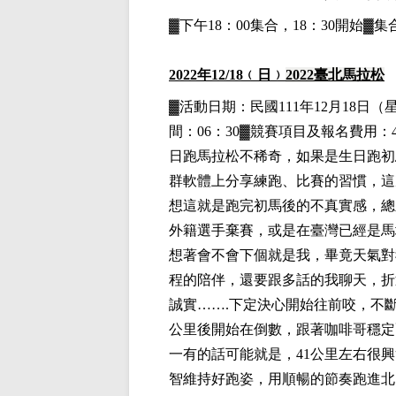
▓下午18：00集合，18：30開始
2022
年12
/18
﹙日﹚
2022
臺北馬拉松
▓
活動日期：
民國111年12月18日
（
間：06：30▓競賽項目
及報名費用
：
日跑馬拉松不稀奇，如果是生日跑初
群軟體上分享練跑、比賽的習慣，這
想這就是跑完初馬後的不真實感，總
外籍選手棄賽，或是在臺灣已經是馬
想著會不會下個就是我，畢竟天氣對
程的陪伴，還要跟多話的我聊天，折
誠實…….下定決心開始往前咬，不
公里後開始在倒數，跟著咖啡哥穩定
一有的話可能就是，41公里左右很
智維持好跑姿，用順暢的節奏跑進北田，