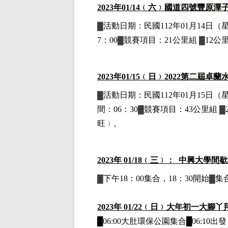
2023
年01
/14
﹙六﹚
國道四號豐原潭
▓
活動日期：
民國112年01月14日
（
7：00▓競賽項目：21公里組 ▓12公
2023
年01
/15
﹙日﹚
2022
第二屆卓蘭
▓
活動日期：
民國112年01月15日
（
間：06：30▓競賽項目：43公里組 ▓
旺﹚。
2023
年 01/18﹙三﹚： 中興大學間
▓下午18：00集合，18：30開始
2023
年 01/22﹙日﹚大年初一大腳
█06:00大肚環保公園集合█06: