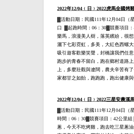
2022
年12
/04
﹙日﹚
2022
虎馬全國烤
▓
活動日期：
民國111年12月04日
（
口
▓
起跑時間：06：30▓競賽項目：4
樂馬，浪漫美人樹，落英繽紛，很想
灑下七彩霓虹，多美，大紅色西螺大
吸引遊客歡樂笑聲，封橋讓我們任意
跑步的青春不留白，跑在鄉村道路上
上，多麼壯觀與遼闊，農夫辛苦有了
家都甘之如飴，跑跑跑，跑出健康與
2022
年12
/04
﹙日﹚
2022
三星安農溪
▓
活動日期：
民國111年12月04日
（
時間：06：30▓競賽項目：42公里組 
蔥，今天不吃烤雞，跑去吃三星蔥油