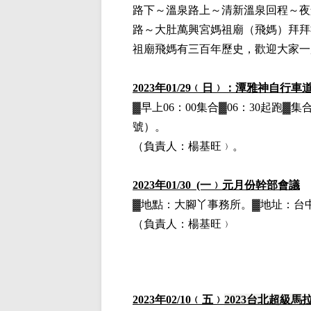
路下～溫泉路上～清新溫泉回程～夜
路～大肚萬興宮媽祖廟（飛媽）拜拜
祖廟飛媽有三百年歷史，歡迎大家一
2023
年01/29﹙日﹚：潭雅神自行車
▓早上06：00集合▓06：30起跑
號）。
（負責人：楊基旺﹚。
2023
年01/30 (一﹚元月份幹部會議
▓地點：大腳丫事務所。▓地址：台中
（負責人：楊基旺﹚
202
3
年
02
/10
﹙五﹚
2023
台北超級馬