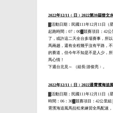
2022
年12
/11
﹙日﹚
2022
第39屆曾文
▓
活動日期：
民國111年12月11日
（
起跑時間：07：00▓競賽項目：42公里
了，或許這二天全台多場賽事，所以
馬兩趟，還有全程幾乎沒有平路，不
的賽道，但今年不知是不是人少，所
馬心情！
下週台北見～
（
組長:游俊亮
﹚。
2022
年12
/11
﹙日﹚
2022
通霄濱海追
▓
活動日期：
民國111年12月11日
（
時間：06：30▓競賽項目：42公里組 
霄濱海追風馬拉松來練習全馬配速，