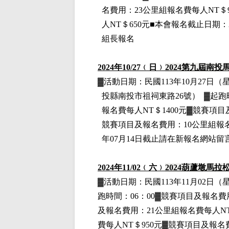
名費用
：23公里組
報名費每人NT＄9
人NT＄650元■本會報名截止日期：
組長報名
2024
年10
/27
﹙日﹚
2024
第九屆南投
▓
活動日期：
民國113年10月27日
（
投縣南投市祖祠東路26號）
▓
起跑
報名費每人NT＄1400元
▓
競賽項目
競賽項目
及報名費用
：10公里組
報
年07月14日截止請在新報名網站
2024
年11
/02
﹙六﹚
2024
葫蘆墩馬拉
▓
活動日期：
民國113年11月02日
（
跑時間：06：00▓競賽項目
及報名費
及報名費用
：21公里組
報名費每人NT
費每人NT＄950元
▓
競賽項目
及報名