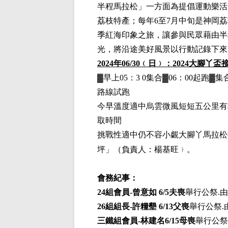
半程馬拉松」一方面為提倡運動樂活
荔枝特產；每年6至7月中旬是神岡
季紅海印象之旅，讓參與民眾藉由半
光，將沿途美好風景以行動記錄下來
2024
年06/30﹙日﹚：2024
大腳丫盃
▓早上05：3 0集合▓06：00起跑▓
路線試跑
今早溫度適中烏雲微風短短五公里有
取時間
挑戰性適中仍不容小覷大腳丫馬拉松
坪」
（負責人：楊基旺﹚。
會務紀事：
24
組會員-曾意如 6/5夫喪
舉行公祭.
26
組組長-許糧墾 6/13父喪
舉行公祭.
三鐵組會員-林建名6/15母喪
舉行公祭