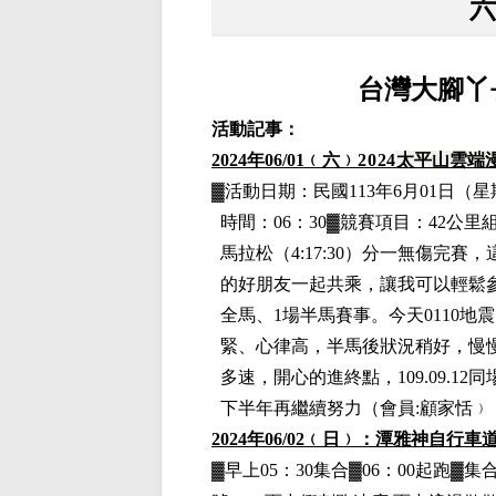
台灣大腳丫
活動記事：
2024
年06
/01
﹙六﹚
2024
太平山雲端
▓
活動日期：
民國113年6月01日
（星
時間：06：30▓競賽項目：42公里
馬拉松（4:17:30）分一無傷完
的好朋友一起共乘，讓我可以輕鬆
全馬、1場半馬賽事。今天0110
緊、心律高，半馬後狀況稍好，慢
多速，開心的進終點，109.09.12
下半年再繼續努力
（
會員:顧家恬
﹚
2024
年06/02﹙日﹚：潭雅神自行車
▓早上05：30集合▓06：00起跑