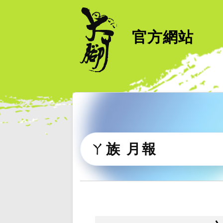
官方網站
ㄚ族 月報