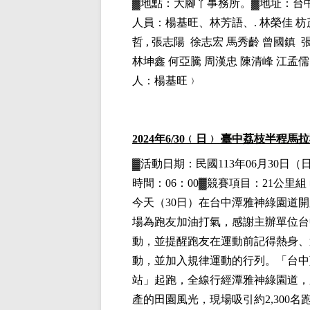
▓地點：大腳丫事務所。▓地址：台中市
人員：楊基
旺、林芳語、.
林榮佳 枋
哲 , 張志陽 徐志宏 馬秀齡 曾國鎮
林坤鑫
何亞騰
周漢忠
陳清峰
江孟儒
人：楊基旺﹚
2024
年6
/30
﹙日﹚
臺中荔枝半程馬拉
▓
活動日期：
民國113年06月30日
（
時間：06：00▓競賽項目：21公里組
今天（30日）在台中潭雅神綠園道開
場為跑友加油打氣，感謝主辦單位台
動，並提醒跑友在運動前記得熱身、
動，並加入規律運動的行列。「台中
站」起跑，全線行經潭雅神綠園道，
產的田園風光，現場吸引約2,300