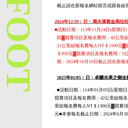
截止請在新報名網站留言或跟各組
2024
年12
/29
﹙日﹚
濁水溪紫金馬拉松
■
活動日期：113年11月24日(星期日)，
區
▓
競賽項目
及報名費用
：42公里
21公里組
報名費每人NT＄1100元
▓
＄950元
▓
競賽項目
及報名費用
：5
期：2024年10月10日截止請在
2025
年01
/05
﹙日﹚
卓蘭水果之鄉全
■
活動日期：114年01月05日(星期日)
競賽項目
及報名費用
：42公里組
報名
里組
報名費每人NT＄1300元
▓
競賽
元■本會報名截止日期：2024年6