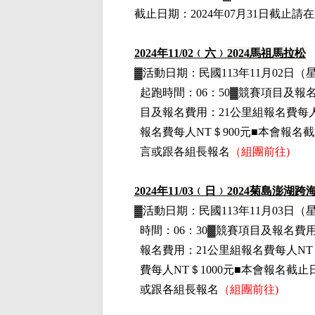
截止日期：2024年07月31日截止
2024
年11
/02
﹙六﹚
2024
馬祖馬拉松
▓
活動日期：
民國113年11月02日
（
起跑時間：06：50▓競賽項目
及報
目
及報名費用
：21公里組
報名費每人
報名費每人NT＄900元■本會報名截
言或跟各組長報名
（組團前往)
2024
年11
/03
﹙日﹚
2024
菊島澎湖跨
▓
活動日期：
民國113年11月03日
（
時間：06：30▓競賽項目
及報名費
報名費用
：21公里組
報名費每人NT＄
費每人NT＄1000元■本會報名截止
或跟各組長報名
（組團前往)