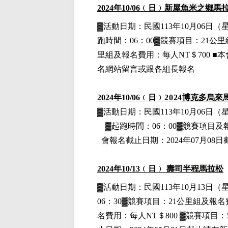
2024
年10
/06
﹙日﹚
新屋魚米之鄉馬
▓
活動日期：
民國113年10月06日
（
跑時間：06：00▓競賽項目：21公里
里組
及報名費用
：
每人NT＄700
■
本
名網站留言或跟各組長報名
2024
年10
/06
﹙日﹚
2024
博克多烏來
▓
活動日期：
民國113年10月06日
（
▓
起跑時間：06：00▓競賽項目
及
會報名截止日期：2024年07月0
2024
年10
/13
﹙日﹚
壽司半程馬拉松
▓
活動日期：
民國113年10月13日
（
06：30▓競賽項目：21公里組
及報名
名費用
：
每人NT＄800
▓
競賽項目：