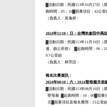
▓
活動日期：
民國113年10月27日
（
跑時間：05：10▓競賽項目：42公
（負責人：吳逸婷﹚
2024
年11
/10
﹙日﹚
台灣米倉田中馬
▓
活動日期：
民國113年11月10日
（
邊、鎮公所前）
▓
起跑時間：06：2
9.7公里組
（負責人：林芳語﹚
報名比賽資訊：
2024
年08
/10
﹙六﹚
2024
聖母廟月老
▓
活動日期：
民國113年08月10日
（
聖母廟
▓
起跑時間：16：00▓競賽
元
▓
競賽項目
及報名費用
：21公里