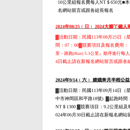
10公里組
報名費每人NT＄650元■
名網站留言或跟各組長報名
2024
年08
/25
﹙日﹚
2024
大腳丫鐵人
▓
活動日期：
民國113年08月25日
（
間：07：00▓競賽項目
及報名費用
：
里－路跑(Run) 5.3公里』順序進行
每人
4日截止請在新報名網站留言或跟各
2024
年9
/14
﹙六﹚
嫦娥奔月半程公益
▓
活動日期：
民國113年09月14日
（
中市神岡區和平路18號)
▓
起跑時間：
NT＄1300
▓
競賽項目：9.2公里組
及
024年06月30日截止請在新報名網