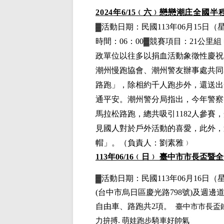
2024
年
6
/15
﹙六﹚
戀戀潮庄全國半
▓
活動日期：
民國113年06月15日
（
時間：06：00▓競賽項目：21公里組
政單位以往多以捐血活動象徵性慶祝
潮州慢跑協會、潮州警友辦事處共同
路跑」，除相約千人跑步外，還送出
通平安。潮州警分局指出，今年警察
馬拉松路跑，總共吸引1182人參賽，
見國人對於戶外活動的喜愛，此外，
帽」。
（負責人：劉素雅﹚
113
年06
/16
﹙日﹚
臺中市市長盃暨全
▓
活動日期：
民國113年06月16日
（
(台中市烏日區慶光路798號)及週邊
自由車、路跑共2項
。
臺中市市長盃
.
力拚搏
萌娃跑步騎車好帥氣