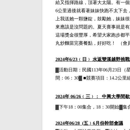
給又指揮路線，頂著大太陽。有一個
6
公里過後就看著妹妹快跑不太下去
上我送她一顆鹽錠，鼓勵她，妹妹很
來應該是沒問題的。夏天賽事就是有
這場獎金很豐厚，希望大家跑步都平
丸炒麵當完賽餐點，好好吃！
（
會
2024
年6
/23
﹙日﹚
水返雙溪越野挑戰
▓
活動日期：
民國113年06月23日
（
間：06：30▓
■
競賽項目：14.2公里
2024
年 06/26﹙三﹚： 中興大學間
▓下午18：00集合，18：30開始
2024
年06/28 (五﹚6月份幹部會議