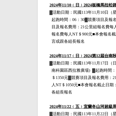
2024
年11
/10
﹙日﹚
2024
板橋馬拉松
▓
活動日期：
民國113年11月10日
（
起跑時間：06：30▓競賽項目
及報
目
及報名費用
：21公里組
報名費每人
報名費每人NT＄900元■本會報名截
言或跟各組長報名
2024
年11
/17
﹙日﹚
2024
第12屆台南
▓
活動日期：
民國113年11月17日
（
南科園區西拉雅廣場)
▓
起跑時間：
＄1350元
▓
競賽項目
及報名費用
：2
人NT＄1050元■本會報名截止日期
各組長報名
2024
年11
/22
﹙五﹚
宜蘭冬山河超級
▓
活動日期：
民國113年11月22日
（