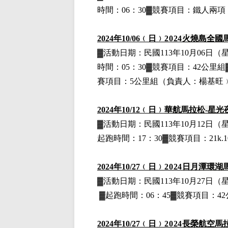
時間：06：30▓競賽項目：鐵人兩項
2024
年10
/06
﹙日﹚
2024
火燒島全國
▓
活動日期：
民國113年10月06日
（
時間：05：30▓競賽項目：42公里
賽項目：5公里組
（負責人：楊基旺
2024
年10
/12
﹙日﹚
華航馬拉松-星光
▓
活動日期：
民國113年10月12日
（
起跑時間：17：30▓競賽項目：21k.1
2024
年10
/27
﹙日﹚
2024
日月潭環湖馬
▓
活動日期：
民國113年10月27日
（
▓
起跑時間：06：45▓競賽項目：42公
2024
年10
/27
﹙日﹚
2024
長榮航空馬