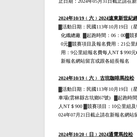
止日期：2024年05月31日截止請
2024
年10
/19
﹙六﹚
2024
遠東新世紀
▓
活動日期：
民國113年10月19日
（
化纖總廠
▓
起跑時間：06：00▓競
0元
▓
競賽項目
及報名費用
：21公里
用
：9公里組
報名費每人NT＄990元
新報名網站留言或跟各組長報名
2024
年10
/19
﹙六﹚
古坑咖啡馬拉松
▓
活動日期：
民國113年10月19日
（
車場(雲林縣古坑鄉67號)
▓
起跑時間
人NT＄900
▓
競賽項目：10公里組
及
024年07月21日截止請在新報名網
2024
年10
/20
﹙日﹚
2024
通霄馬拉松