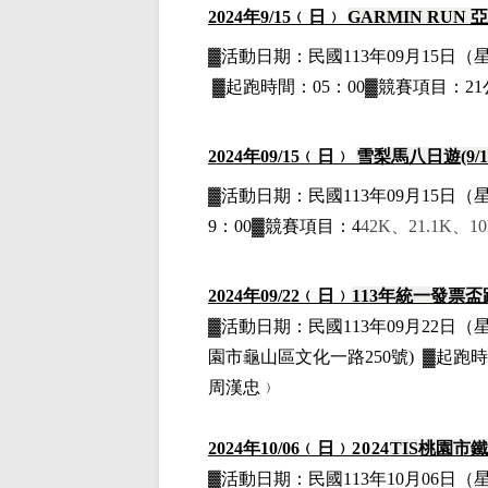
2024
年9
/15
﹙日﹚
GARMIN RUN
亞
▓
活動日期：
民國113年09月15日
（
▓
起跑時間：05：00▓競賽項目：21
2024
年09
/15
﹙日﹚
雪梨馬八日遊(9/12-
▓
活動日期：
民國113年09月15日
（
9：00▓競賽項目：4
42K
、21.1K、1
2024
年09
/22
﹙日﹚
113
年統一發票盃
▓
活動日期：
民國113年09月22日
（
園市龜山區文化一路250號)
▓
起跑時
周漢忠﹚
2024
年10
/06
﹙日﹚
2024
TIS
桃園市
▓
活動日期：
民國113年10月06日
（