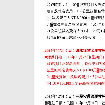
起跑時間：21：00▓競賽項目
及報
項目
及報名費用
：100公里組
報名費
s
組
報名費每人NT＄2200元
▓
競賽項
元
▓
競賽項目
及報名費用
：42公里
21公里組
報名費每人NT＄1100元■
報名網站留言或跟各組長報名
2024
年11
/24
﹙日﹚
濁水溪紫金馬拉松
■
活動日期：113年11月24日(星期日)，
競賽項目
及報名費用
：42公里組
報
公里組
報名費每人NT＄1100元
▓
競
0元
▓
競賽項目
及報名費用
：5公里
4年10月10日截止請在新報名網站
2024
年12
/01
﹙日﹚
三星安農溪馬拉
▓
活動日期：
民國113年12月01日
（