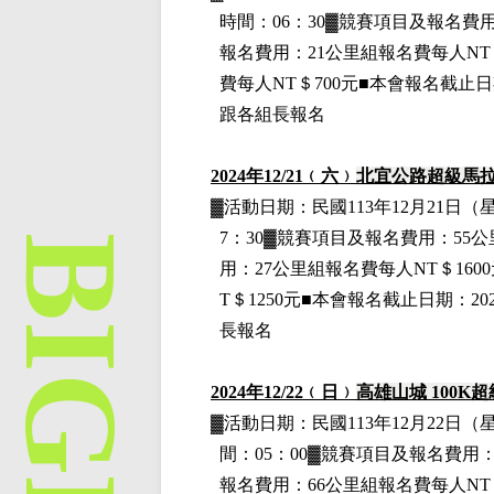
時間：06：30▓競賽項目
及報名費
報名費用
：21公里組
報名費每人NT＄
費每人NT＄700元■本會報名截止日
跟各組長報名
2024
年12
/21
﹙六﹚
北宜公路超級馬
▓
活動日期：
民國113年12月21日
（
7：30▓競賽項目
及報名費用
：55
用
：27公里組
報名費每人NT＄160
T＄1250元■本會報名截止日期：2
長報名
2024
年12
/22
﹙日﹚
高雄山城 100K
▓
活動日期：
民國113年12月22日
（
間：05：00▓競賽項目
及報名費用
：
報名費用
：66公里組
報名費每人NT＄