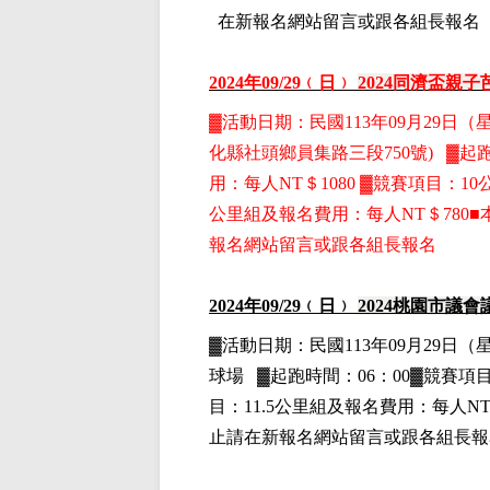
在新報名網站留言或跟各組長報名
2024
年09
/29
﹙日﹚
2024
同濟盃親子
▓
活動日期：
民國113年09月29日
（
化縣社頭鄉員集路三段750號)
▓
起跑
用
：
每人NT＄1080
▓
競賽項目：10
公里組
及報名費用
：
每人NT＄780
報名網站留言或跟各組長報名
2024
年09
/29
﹙日﹚
2024
桃園市議會
▓
活動日期：
民國113年09月29日
（
球場
▓
起跑時間：06：00▓競賽項
目：11.5公里組
及報名費用
：
每人NT
止請在新報名網站留言或跟各組長報