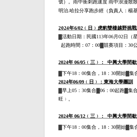
號）。
雨中衝刺跑速度
雨中浪漫散
.
明治
哈拉分享跑步經
（負責人：楊
2024
年
6
/02
﹙日﹚
虎豹雙棲越野挑戰
▓
活動日期：
民國113年06月02日
（
起跑時間：07：00▓競賽項目：3
2024
年 06/05﹙三﹚： 中興大學間
▓下午18：00集合，18：30開始
2024
年06/09﹙日﹚：東海大學
團訓
▓早上05：30集合▓06：00起跑
旺﹚。
2024
年 06/12﹙三﹚： 中興大學間
▓下午18：00集合，18：30開始