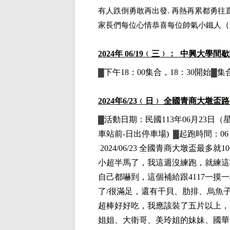
.
有人跌倒勇敢再出發
再熱再累都勇往
家長們每位心情恭喜每位帥氣小鐵人
（
2024
年 06/19﹙三﹚： 中興大學間
▓下午18：00集合，18：30開始
2024
年6
/23
﹙日﹚
全國青商大墩盃路
▓
活動日期：
民國113年06月23日
（
車站前-日出停車場)
▓
起跑時間：06
2024/06/23
全國青商大墩盃最多就
10
小超半馬了，我這週沒練跑，就練這
自己都嚇到，這個補給跟
4117
一摸一
了
/
很滿足，還有干貝、肋排、烏魚
超棒好好吃，我應該裝了五片以上，
姐姐、大衛哥、美玲姐的妹妹、國華