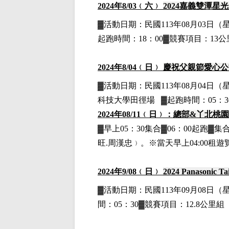
2024
年8
/03
﹙六﹚
2024
嘉義雙潭星光
▓
活動日期：
民國113年08月03日
（
起跑時間：18：00▓競賽項目：13公
2024
年8
/04
﹙日﹚
慶祝父親節愛心公
▓
活動日期：
民國113年08月04日
（
科技大學田徑場
▓
起跑時間：05：3
2024
年08/11﹙日﹚：
總部&丫北桃
▓早上05：30集合▓06：00起跑▓集
旺.周漢忠﹚。
※當天早上04:00租
2024
年9
/08
﹙日﹚
2024 Panasonic Ta
▓
活動日期：
民國113年09月08日
（
間：05：30▓競賽項目：12.8公里組