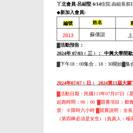
丫北會員-呂紹堅 6/14
住院.由組長前
◆
新加入會員:
姓名
編號
蘇倩誼
2613
上
▓
活動預告：
2024
年 07/03﹙三﹚： 中興大學間
▓下午18：00集合，18：30開始
2024
年07
/07
﹙日﹚
2024
第11屆大
▓
活動日期：
民國113年07月07日
（
起跑時間：06：00 ▓競賽項目：
都會
里〉※限時六小時
▓
競賽說明：全長
（第四棒必須是女生)
（負責人：楊