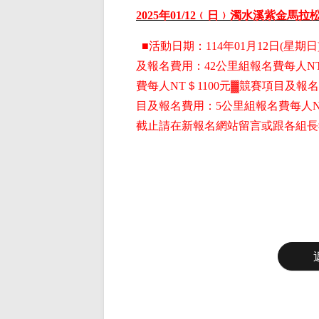
2025
年01
/12
﹙日﹚
濁水溪紫金馬拉松
■
活動日期：114年01月12日(星期日)
及報名費用
：42公里組
報名費每人NT
費每人NT＄1100元
▓
競賽項目
及報名
目
及報名費用
：5公里組
報名費每人N
截止請在新報名網站留言或跟各組長