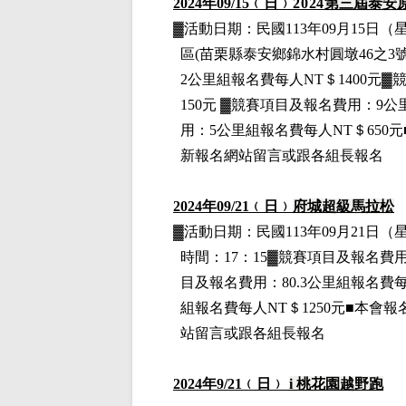
2024
年09
/15
﹙日﹚
2024
第三屆泰安
▓
活動日期：
民國113年09月15日
（
區(苗栗縣泰安鄉錦水村圓墩46之3號
2公里組
報名費每人NT＄1400元
▓
150元
▓
競賽項目
及報名費用
：9公
用
：5公里組
報名費每人NT＄650元
新報名網站留言或跟各組長報名
2024
年09
/21
﹙日﹚
府城超級馬拉松
▓
活動日期：
民國113年09月21日
（
時間：17：15▓競賽項目
及報名費
目
及報名費用
：80.3公里組
報名費每
組
報名費每人NT＄1250元■本會報
站留言或跟各組長報名
2024
年9
/21
﹙日﹚
i
桃花園越野跑