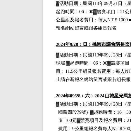
▓
活動日期：
民國113年09月21日
（
起跑時間：06：00▓競賽項目：21公
公里組
及報名費用
：
每人NT＄1000
報名網站留言或跟各組長報名
2024
年9
/28
﹙日﹚
桃園市議會議長盃
▓
活動日期：
民國113年09月28日
（
球場
▓
起跑時間：06：00▓競賽項目
目：11.5公里組
及報名費用
：
每人NT
止請在新報名網站留言或跟各組長報
2024
年09
/28
﹙六﹚
2024
山城星光馬
▓
活動日期：
民國113年09月28日
（
國路四段79號)
▓
起跑時間：16：3
＄1100元
▓
競賽項目
及報名費用
：2
費用
：9公里組
報名費每人NT＄700