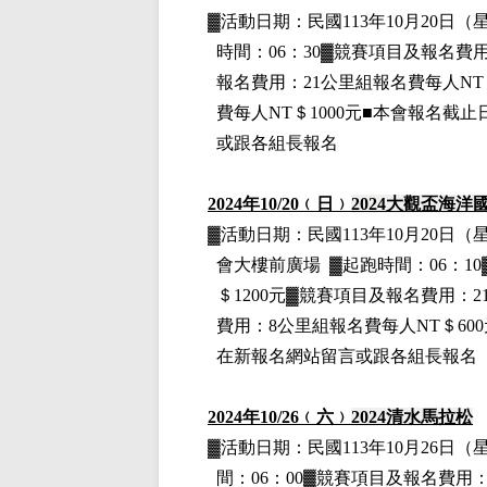
▓
活動日期：
民國113年10月20日
（
時間：06：30▓競賽項目
及報名費
報名費用
：21公里組
報名費每人NT＄
費每人NT＄1000元■本會報名截止
或跟各組長報名
2024
年10
/20
﹙日﹚
2024
大觀盃海洋
▓
活動日期：
民國113年10月20日
（
會大樓前廣場
▓
起跑時間：06：1
＄1200元
▓
競賽項目
及報名費用
：2
費用
：8公里組
報名費每人NT＄600
在新報名網站留言或跟各組長報名
2024
年10
/26
﹙六﹚
2024
清水馬拉松
▓
活動日期：
民國113年10月26日
（
間：06：00▓競賽項目
及報名費用