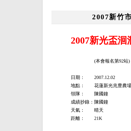
2007新
2007新光盃
(本會報名第92站)
日期：
2007.12.02
地點：
花蓮新光兆豊農
領隊：
陳國鐘
成績抄錄：
陳國鐘
天氣：
晴天
距離：
21K