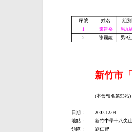
序號
姓名
組別
1
陳建裕
男A
2
陳國鐘
男B
新竹市
(本會報名第93站)
日期：
2007.12.09
地點：
新竹中學十八尖
領隊：
劉仁智