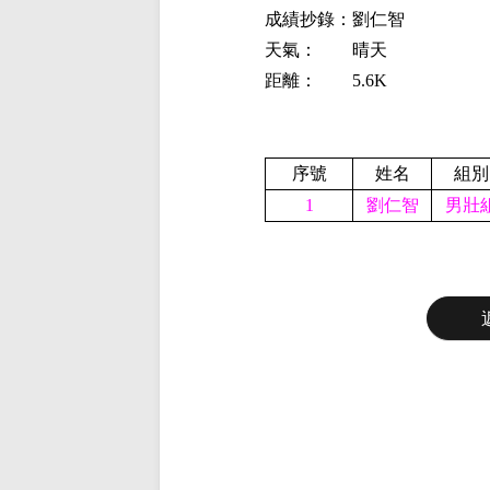
成績抄錄：
劉仁智
天氣：
晴天
距離：
5.6K
序號
姓名
組別
1
劉仁智
男壯