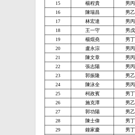
15
楊程貴
男丙
16
陳瑞昌
男乙
17
林宏達
男丙
18
王一守
男戊
19
楊焜堯
男丁
20
盧永淙
男丙
21
陳文章
男丙
22
張志陽
男丙
23
郭振隆
男乙
24
陳泳全
男丙
25
柯政賓
男丁
26
施克潭
男乙
27
郭功陽
男乙
28
陳士偉
男丁
29
鐘家慶
男丁