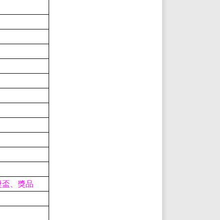
獎盃、獎品