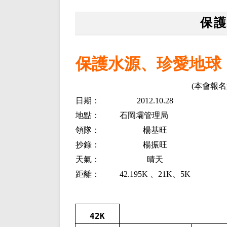
保護
保護水源、珍愛地球 
(本會報名
日期：
2012.10.28
地點：
石岡壩管理局
領隊：
楊基旺
抄錄：
楊振旺
天氣：
晴天
距離：
42.195K 、21K、5K
42K