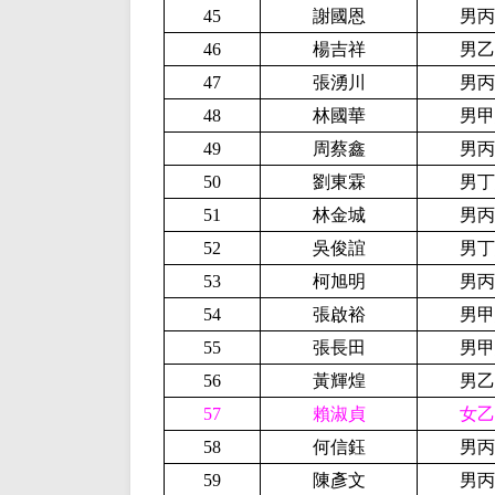
45
謝國恩
男丙
46
楊吉祥
男乙
47
張湧川
男丙
48
林國華
男甲
49
周蔡鑫
男丙
50
劉東霖
男丁
51
林金城
男丙
52
吳俊誼
男丁
53
柯旭明
男丙
54
張啟裕
男甲
55
張長田
男甲
56
黃輝煌
男乙
57
賴淑貞
女乙
58
何信鈺
男丙
59
陳彥文
男丙