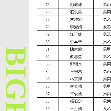
75
彭健雄
男丙
76
石俊男
男丙
77
林坤宏
男乙
78
李淑娟
女乙
79
江正雄
男乙
80
張本華
男乙
81
陳木龍
男甲
82
蔡忠益
男乙
83
鄭朝水
男丙
84
王梖木
男丙
85
林宗輝
男丙
86
林金佑
男甲
87
單俊成
男丙
88
張石定
男丙
89
王月嬌
女乙