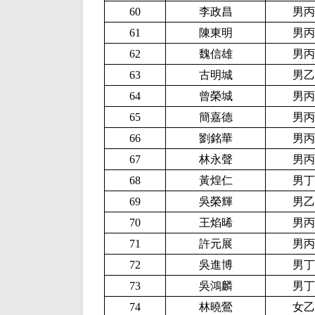
60
李政昌
男丙
61
陳東明
男丙
62
魏信雄
男丙
63
古明城
男乙
64
曾榮城
男丙
65
簡嘉德
男丙
66
劉銘華
男丙
67
林永聲
男丙
68
黃煌仁
男丁
69
吳榮輝
男乙
70
王焰晞
男丙
71
許元展
男丙
72
吳進博
男丁
73
吳鴻麟
男丁
74
林曉鶯
女乙