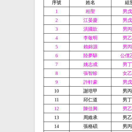
序號
姓名
組
1
柏聖
男戊
2
江晏慶
男戊
3
洪國欽
男丙
4
李敬明
男乙
5
賴錦源
男丙
6
陸夢驊
公僕
7
姚志成
男丁
8
張智軫
女乙
9
許軒豪
男戊
10
謝培甲
男丙
11
邱仁道
男丁
12
陳佳興
男乙
13
周維承
男乙
14
張格碩
男丙