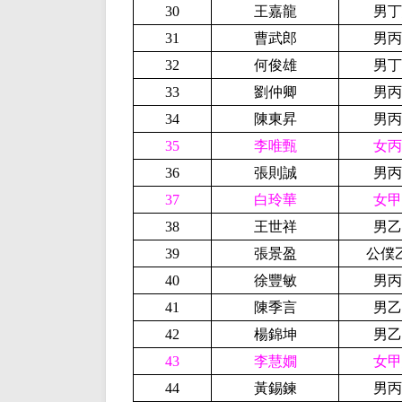
30
王嘉龍
男丁
31
曹武郎
男丙
32
何俊雄
男丁
33
劉仲卿
男丙
34
陳東昇
男丙
35
李唯甄
女丙
36
張則誠
男丙
37
白玲華
女甲
38
王世祥
男乙
39
張景盈
公僕
40
徐豐敏
男丙
41
陳季言
男乙
42
楊錦坤
男乙
43
李慧嫺
女甲
44
黃錫鍊
男丙