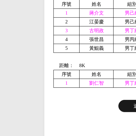
序號
姓名
組
1
蔣介文
男己
2
江晏慶
男己
3
古明政
男丁
4
張世昌
男丙
5
黃鯤義
男丁
距離：
8K
序號
姓名
組
1
劉仁智
男丁