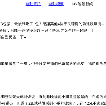
運動筆記
運動標籤
ZIV運動眼鏡
3包膠～最後只吃了1包！感謝其他4位車長穩穩的前進沒爆衝--
分鐘，只能一路慢慢追趕～追了快5k 才又合體一起跑！！
自己反省一下--
的能量膠拿了一堆，但是只要被我們列車超過的跑友，我們都會
息調整個幾天就能恢復，直到昨晚睡前小腿還是緊緊的，在跑的
路程還ok，但過了22k就稍微感到小腿的疲憊了，到了25k不適感