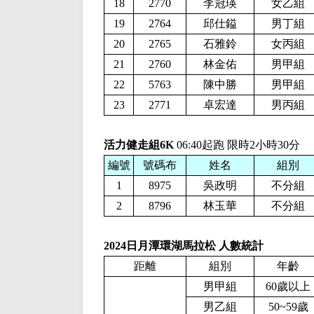
18
2770
李冠瑛
女乙組
19
2764
邱仕鎰
男丁組
20
2765
石雅鈴
女丙組
21
2760
林金佑
男甲組
22
5763
陳中勝
男甲組
23
2771
卓宏達
男丙組
活力健走組6K
06:40起跑 限時2小時30分
編號
號碼布
姓名
組別
1
8975
吳政明
不分組
2
8796
林玉華
不分組
2024日月潭環湖馬拉松 人數統計
距離
組別
年齡
男甲組
60歲以上
男乙組
50~59歲