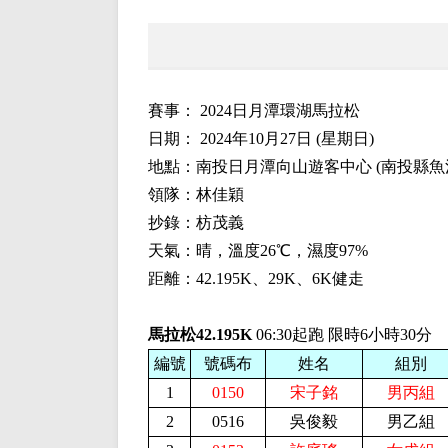
賽事： 2024日月潭環湖馬拉松
日期： 2024年10月27日 (星期日)
地點：南投日月潭向山遊客中心 (南投縣魚池
領隊：林佳穎
抄錄：枋茂義
天氣：晴，溫度26℃，濕度97%
距離：42.195K、29K、6K健走
馬拉松42.195K
06:30起跑 限時6小時30分
編號
號碼布
姓名
組別
1
0150
宋子銘
男丙組
2
0516
吳俊毅
男乙組