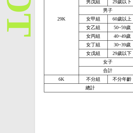
男戊組
29歲以下
男子
29K
女甲組
60歲以上
女乙組
50~59歲
女丙組
40~49歲
女丁組
30~39歲
女戊組
29歲以下
女子
合計
6
K
不分組
不分年齡
總計