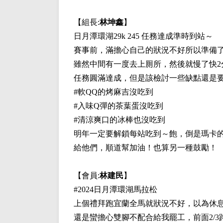
【組長:
林坤鑫
】
日月潭環湖29k 245 任務達成準時到站～
賽事前，滿擔心自己的狀況不好所以準備了
雖然中間有一度去上厠所，然後就慢了快2
任務圓滿達成，但是該檢討一些缺點還是要
#軟QQ的烤麻吉沒吃到
#入味Q彈的茶葉蛋沒吃到
#清涼爽口的冰棒也沒吃到
明年一定要解鎖每站吃到～飽，倒是瑪卡
給他們，順道幫加油！也算另一種鼓勵！
【會員:
林建民
】
#2024日月潭環湖馬拉松
上個禮拜跑宜蘭全馬就狀況不好，以為休
還是蠻擔心雙腳不配合給我罷工，前面2/3