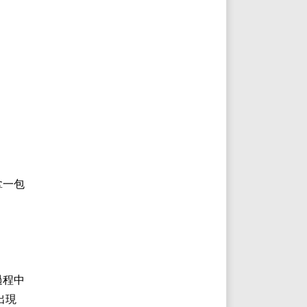
拿一包
過程中
出現