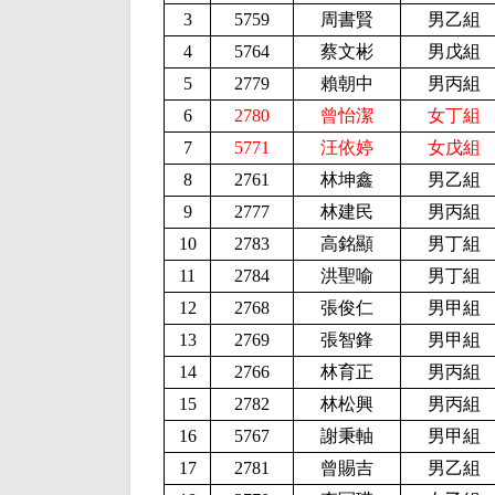
3
5759
周書賢
男乙組
4
5764
蔡文彬
男戊組
5
2779
賴朝中
男丙組
6
2780
曾怡潔
女丁組
7
5771
汪依婷
女戊組
8
2761
林坤鑫
男乙組
9
2777
林建民
男丙組
10
2783
高銘顯
男丁組
11
2784
洪聖喻
男丁組
12
2768
張俊仁
男甲組
13
2769
張智鋒
男甲組
14
2766
林育正
男丙組
15
2782
林松興
男丙組
16
5767
謝秉軸
男甲組
17
2781
曾賜吉
男乙組