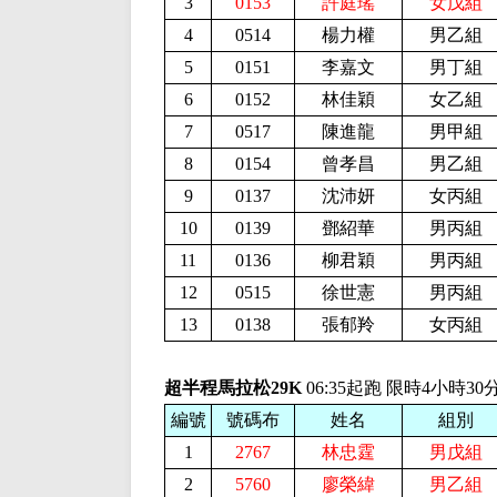
3
0153
許庭瑤
女戊組
4
0514
楊力權
男乙組
5
0151
李嘉文
男丁組
6
0152
林佳穎
女乙組
7
0517
陳進龍
男甲組
8
0154
曾孝昌
男乙組
9
0137
沈沛妍
女丙組
10
0139
鄧紹華
男丙組
11
0136
柳君穎
男丙組
12
0515
徐世憲
男丙組
13
0138
張郁羚
女丙組
超半程馬拉松29K
06:35起跑 限時4小時30
編號
號碼布
姓名
組別
1
2767
林忠霆
男戊組
2
5760
廖榮緯
男乙組