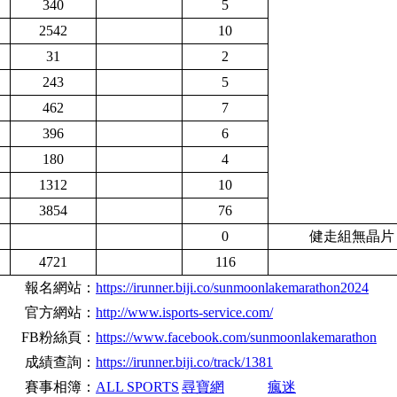
340
5
2542
10
31
2
243
5
462
7
396
6
180
4
1312
10
3854
76
0
健走組無晶片
4721
116
報名網站：
https://irunner.biji.co/sunmoonlakemarathon2024
官方網站：
http://www.isports-service.com/
F
B粉絲頁：
https://www.facebook.com/sunmoonlakemarathon
成績查詢：
https://irunner.biji.co/track/1381
賽事相簿：
ALL SPORTS
尋寶網
瘋迷