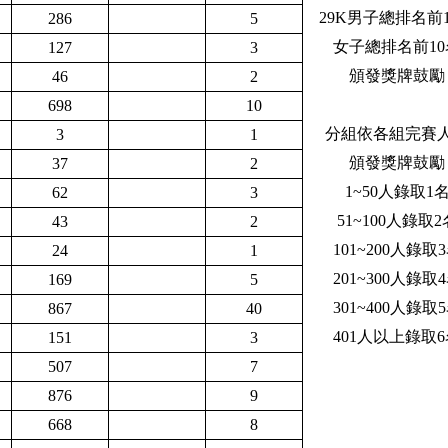
29K男子總排名前
286
5
女子總排名前10
127
3
頒發獎牌鼓勵
46
2
698
10
分組依各組完賽
3
1
頒發獎牌鼓勵
37
2
1~50人錄取1
62
3
51~100人錄取2
43
2
101~200人錄取
24
1
201~300人錄取
169
5
301~400人錄取
867
40
401人以上錄取
151
3
507
7
876
9
668
8