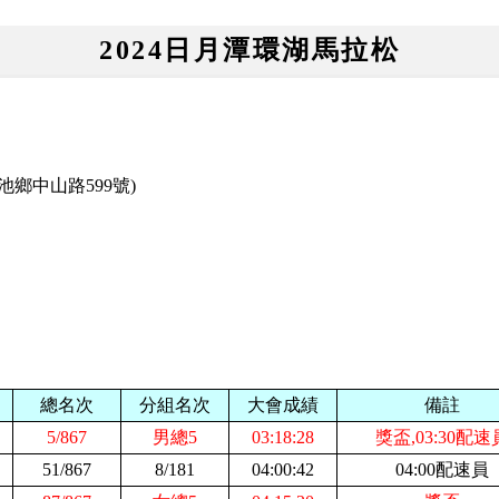
2024日月潭環湖馬拉松
鄉中山路599號)
總名次
分組名次
大會成績
備註
5/867
男總5
03:18:28
獎盃,03:30配速
51/867
8/181
04:00:42
04:00配速員