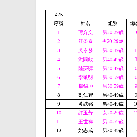
42K
序號
姓名
組別
總
1
蔣介文
男20-29歲
2
江晏慶
男20-29歲
3
吳永發
男30-39歲
1
4
洪國欽
男40-49歲
5
陸夢驊
男40-49歲
6
李敬明
男50-59歲
7
楊錦坤
男50-59歲
8
劉仁智
男40-49歲
9
黃誌銘
男40-49歲
1
10
許玉芳
女20-29歲
1
11
王世祥
男50-59歲
1
12
姚志成
男30-39歲
1