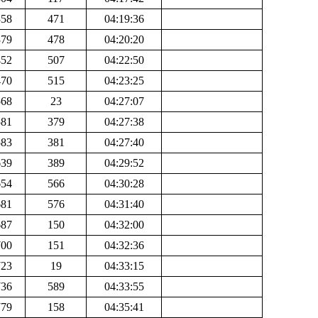
358
471
04:19:36
379
478
04:20:20
452
507
04:22:50
470
515
04:23:25
568
23
04:27:07
581
379
04:27:38
583
381
04:27:40
639
389
04:29:52
654
566
04:30:28
681
576
04:31:40
687
150
04:32:00
700
151
04:32:36
723
19
04:33:15
736
589
04:33:55
779
158
04:35:41