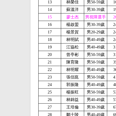
13
林榮佳
男50-59歲
1
14
蘇溫洋
男30-39歲
1
15
廖士杰
男視障選手
2
16
楊啟盟
男30-39歲
2
17
楊景賀
男20-29歲
2
18
林明賦
男40-49歲
2
19
江協松
男40-49歲
3
20
曾亭彬
男50-59歲
3
21
陳育隆
男50-59歲
3
22
林明耀
男40-49歲
3
23
張信崑
男50-59歲
4
24
郭振隆
男40-49歲
4
25
楊振旺
男50-59歲
5
26
林錦益
男40-49歲
5
27
王培倫
男30-39歲
6
28
鄒士陵
男40-49歲
6