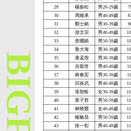
29
楊振松
男20-29歲
7
30
周維承
男40-49歲
8
31
鄭士銘
男30-39歲
9
32
游文宗
男40-49歲
1
33
曾國鎮
男50-59歲
1
34
魯大海
男30-39歲
1
35
唐孟煌
男30-39歲
1
36
吉龍世
男40-49歲
1
37
林春宏
男30-39歲
1
38
邱炎武
男40-49歲
1
39
張智軫
女30-39歲
1
40
黃子哲
男50-59歲
1
41
林曉鶯
女40-49歲
1
42
楊敏昌
男50-59歲
1
43
徐一彰
男40-49歲
1