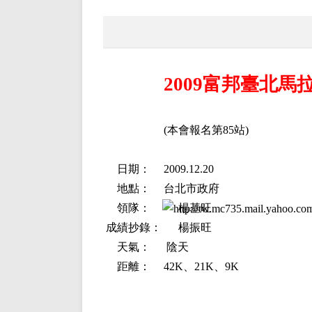
2009富邦臺北馬
(本會報名第85站)
日期：
2009.12.20
地點：
台北市政府
領隊：
楊基旺
成績抄錄：
楊振旺
天氣：
陰天
距離：
42K、21K、9K