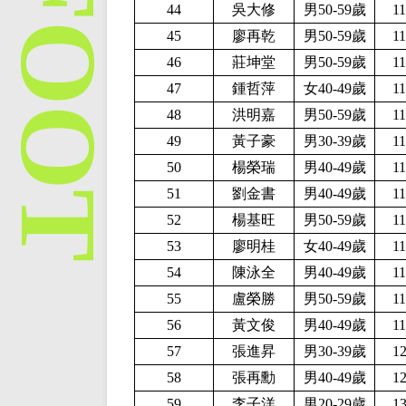
44
吳大修
男50-59歲
1
45
廖再乾
男50-59歲
1
46
莊坤堂
男50-59歲
1
47
鍾哲萍
女40-49歲
1
48
洪明嘉
男50-59歲
1
49
黃子豪
男30-39歲
1
50
楊榮瑞
男40-49歲
1
51
劉金書
男40-49歲
1
52
楊基旺
男50-59歲
1
53
廖明桂
女40-49歲
1
54
陳泳全
男40-49歲
1
55
盧榮勝
男50-59歲
1
56
黃文俊
男40-49歲
1
57
張進昇
男30-39歲
1
58
張再勳
男40-49歲
1
59
李子洋
男20-29歲
1