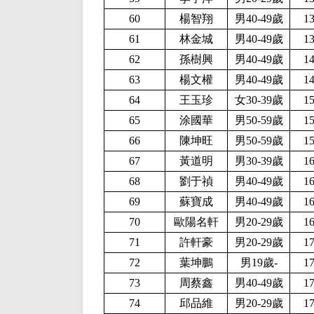
60
楊智翔
男40-49歲
1
61
林金城
男40-49歲
1
62
孫樹興
男40-49歲
1
63
楊文權
男40-49歲
1
64
王玉珍
女30-39歲
1
65
涂國華
男50-59歲
1
66
陳坤旺
男50-59歲
1
67
黃道明
男30-39歲
1
68
劉于禎
男40-49歲
1
69
蘇寶成
男40-49歲
1
70
歐陽名軒
男20-29歲
1
71
許軒豪
男20-29歲
1
72
葉坤鵬
男19歲-
1
73
周蔡鑫
男40-49歲
1
74
邱品維
男20-29歲
1