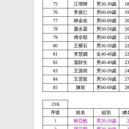
75
江增輝
男30-39歲
1
76
李俊仁
男60-69歲
1
77
林金佑
男60-69歲
2
78
蕭永霖
男50-59歲
2
79
傅全順
男60-69歲
2
80
王耀石
男50-59歲
2
李慧嫺
81
女40-49歲
2
82
溫財生
男40-49歲
2
83
王源煌
男50-59歲
2
84
王雲龍
男50-59歲
2
85
陳前
男60-69歲
2
21K
序號
姓名
組別
總
1
林亞帆
男20-29歲