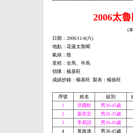
2006
(
日期：2006/
11
/
4(
六)
地點：花蓮太魯閣
氣候：陰
里程：全馬、半馬
領隊：楊基旺
成績抄錄：楊基旺 製表：楊振旺
序號
姓名
組別
1
洪國欽
男36-45歲
2
葉奕宏
男26-35歲
3
李易訓
男36-45歲
4
黃政達
男36-45歲