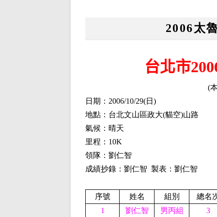
2006
台北市
20
(
日期：2006/
10
/
29(
日)
地點：
台北文山區政大
(貓空)山路
氣候：晴天
里程：10K
領隊：劉仁智
成績抄錄：劉仁智 製表：劉仁智
序號
姓名
組別
總名
1
劉仁智
男丙組
3