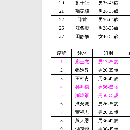
20
劉于禎
男36-45歲
21
張家驥
男26-35歲
22
陳前
男56-65歲
26
江錦鵬
男26-35歲
27
田靜嫺
女46-55歲
序號
姓名
組別
1
廖士杰
男17-25歲
2
張進昇
男26-35歲
3
王柏青
男36-45歲
4
吳明德
男56-65歲
5
羅煥鈿
男56-65歲
6
洪榮聰
男26-35歲
7
董福志
男26-35歲
8
黃大恩
男36-45歲
9
游克龍
男36-45歲