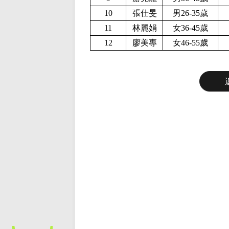
10
張仕旻
男26-35歲
11
林麗娟
女36-45歲
12
廖美專
女46-55歲