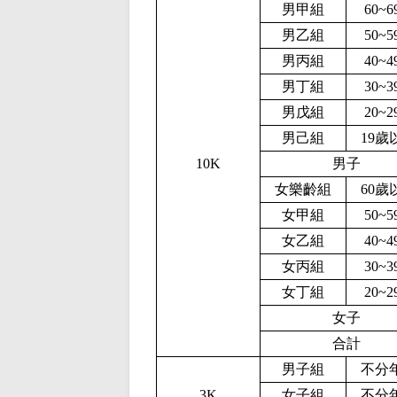
男甲組
60~
男乙組
50~
男丙組
40~
男丁組
30~
男戊組
20~
男己組
19歲
10K
男子
女樂齡組
60歲
女甲組
50~
女乙組
40~
女丙組
30~
女丁組
20~
女子
合計
男子組
不分
3K
女子組
不分