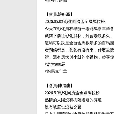
#員林市解鎖
【會員:
許軒豪
】
2026.05.03 彰化同濟盃全國馬拉松
今天在彰化員林舉辦一場跑馬嘉年華會
就南下前往彰化員林，到會場沒多久，
這場可以說是全台含馬數最多的百馬團
者問候都是…爸爸有沒有來，什麼最阮
禮，還有房大與小凱的小禮物，恭喜你
#房大900馬
#跑馬嘉年華
【會員:
陳進龍
】
2026.5.3彰化同濟盃全國馬拉松
熱情的太陽沒有樹蔭遮避的賽道
沒有坡度也沒被交管