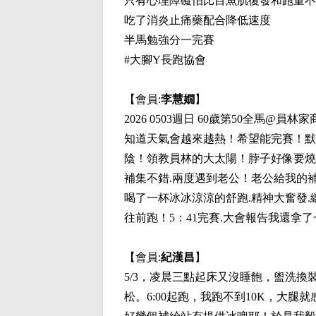
只有心理障礙怕比目魚肌復發和跑量不
吃了消炎止痛藥配合降低速度
半馬勉強分一完賽
#大腳Y長跑協會
【會員:
李慧嫺
】
2026 0503週日 60歲第50全馬
知道天氣會越來越熱！希望能完賽！默
陰！領教員林的大太陽！脖子好像要燒起
補集不錯.兩度遇到老公！老公給我的補
喝了一杯冰冰涼涼的舒跑.精神大奮發.繼
往前跑！5：41完賽.大會報告我還拿
【會員:
紀漢昌
】
5/3，凌晨三點起床又沒睡飽，盥洗
松。6:00起跑，我跑不到10K，大