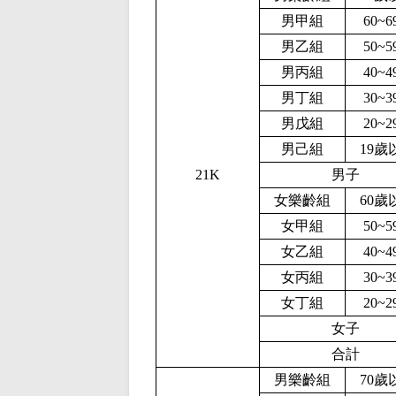
男甲組
60~
男乙組
50~
男丙組
40~
男丁組
30~
男戊組
20~
男己組
19歲
21K
男子
女樂齡組
60歲
女甲組
50~
女乙組
40~
女丙組
30~
女丁組
20~
女子
合計
男樂齡組
70歲