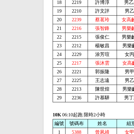
18
2219
許博淳
男乙
19
2210
許文評
男乙
20
2239
蔡茗玲
女高
21
2216
張智鋒
男樂
22
2215
張俊仁
男樂
23
2212
楊敏昌
男樂
24
2229
涂芳瑄
女丙
25
2217
張沐雲
女高
26
2221
郭振隆
男甲
27
2225
王志遠
男乙
28
2213
陳世煌
男樂
29
2236
許慕驊
男丁
10K
06:10起跑 限時2小時
編號
號碼布
姓名
組
1
5388
曾夙靖
女甲