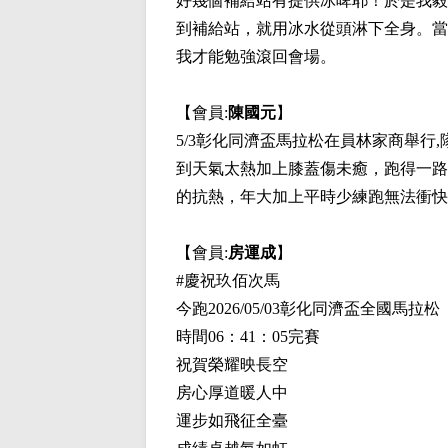
好幾個補給站有提供冰啤耶！於是我毅
到補給站，就用冰水從頭淋下全身。當
我才能勉強滾回會場。
【會員:
陳國元
】
5/3彰化同濟盃馬拉松在員林家商舉行
到天氣太熱加上膝蓋傷未癒，跑得一路
的抗熱，年大加上平時少練跑無法衝快
【會員:
房運成
】
#慶祝玖佰次馬
今跑2026/05/03彰化同濟盃全國馬拉松
時間06：41：05完賽
祝賀榮耀映長空
房心厚道暖人中
運步如飛征全臺