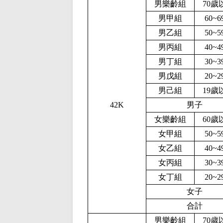
男樂齡組
70歲
男甲組
60~
男乙組
50~
男丙組
40~
男丁組
30~
男戊組
20~
男己組
19歲
4
2K
男子
女樂齡組
60歲
女甲組
50~
女乙組
40~
女丙組
30~
女丁組
20~
女子
合計
男樂齡組
70歲