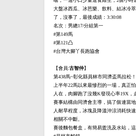
喘，一邊小口少量進食維生，2個小時
大盤冰西瓜、冰芭樂、飲料、結冰冷萃
了，沒事了，最後成績：3:30:08
名次：男總17/分組第一
#第149馬
#第121凸
#台灣大腳丫長跑協會
【會員:
古智仲
】
第438馬~彰化縣員林市同濟盃馬拉松
上半年22馬以來最慘烈的一場，真正
人在，肉腳跑了沒幾K發現心率19X
賽事結構由同濟會主導，搞了個連當地
人耐旱程度，冰塊及降溫沖涼消耗快速
相關不中斷。
賽後麵包餐盒，有簡易盥洗及水站，這