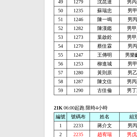
49
1279
沈昆達
男丙
50
1235
蘇瑞忠
男甲
51
1246
陳一鳴
男丙
52
1282
陳漢鑑
男甲
53
1273
葉啟銓
男甲
54
1270
蔡佳霖
男丙
55
1247
王傳明
男樂
56
1253
柳進城
男甲
57
1280
黃則原
男乙
58
1287
陳文信
男丙
59
1290
古佳倫
男丁
21K
06:00起跑 限時4小時
編號
號碼布
姓名
組
1
2233
蔣介文
男丙
2
2235
趙宥瑞
男戊