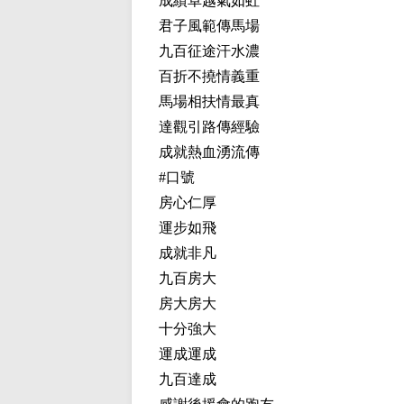
成績卓越氣如虹
君子風範傳馬場
九百征途汗水濃
百折不撓情義重
馬場相扶情最真
達觀引路傳經驗
成就熱血湧流傳
#口號
房心仁厚
運步如飛
成就非凡
九百房大
房大房大
十分強大
運成運成
九百達成