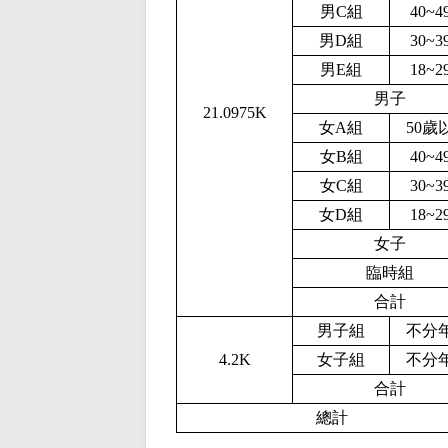
男C組
40~4
男D組
30~3
男E組
1
8
~2
男子
21.0975K
女A組
50歲
女B組
40~4
女C組
30~3
女D組
1
8
~2
女子
臨時組
合計
男子組
不分
4.2K
女子組
不分
合計
總計