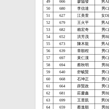
49
666
廖協發
男A
50
680
李信達
男C
51
627
江美萱
女D
52
679
王火平
男A
53
682
賴宏奇
男C
54
652
洪芳茂
男B
55
673
陳木龍
男A
56
639
章順程
男C
57
697
黃仁漢
男C
58
694
蔡秋明
男B
59
640
舒毓賢
男C
60
668
石坤正
男C
61
664
薛賢政
男C
62
681
莊慶鑫
男B
63
699
王昱凱
男D
64
659
蔡進順
男B