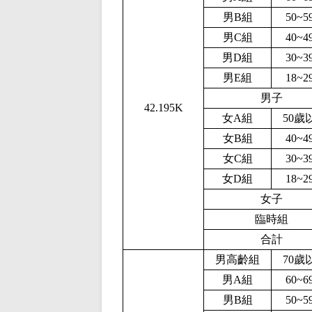
男B組
50~5
男C組
40~4
男D組
30~3
男E組
1
8
~2
男子
42.195K
女A組
50歲
女B組
40~4
女C組
30~3
女D組
1
8
~2
女子
臨時組
合計
男高齡組
70歲
男A組
60~6
男B組
50~5