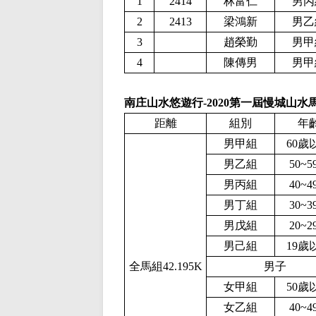
1
2414
林富仁
男丙
2
2413
梁鴻新
男乙
3
趙榮勤
男甲
4
陳傳男
男甲
南庄山水悠遊行-2020第一屆慢城山
距離
組別
年
男甲組
60歲
男乙組
50~5
男丙組
40~4
男丁組
30~3
男戊組
20~2
男己組
19歲
全馬組42.195K
男子
女甲組
50歲
女乙組
40~4