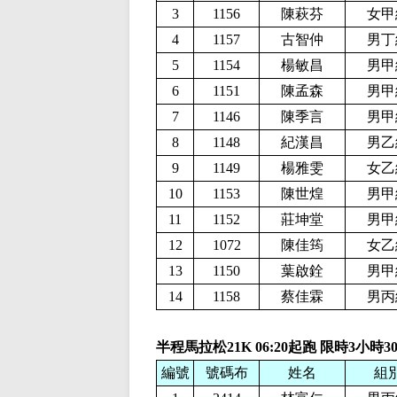
3
1156
陳萩芬
女甲
4
1157
古智仲
男丁
5
1154
楊敏昌
男甲
6
1151
陳孟森
男甲
7
1146
陳季言
男甲
8
1148
紀漢昌
男乙
9
1149
楊雅雯
女乙
10
1153
陳世煌
男甲
11
1152
莊坤堂
男甲
12
1072
陳佳筠
女乙
13
1150
葉啟銓
男甲
14
1158
蔡佳霖
男丙
半程馬拉松21K
06:20起跑 限時3小時3
編號
號碼布
姓名
組