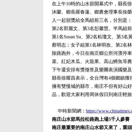
在上午10時的山水節開幕式中，縣長
沐蘭、鄉長羅春蓮、鄉農會理事長徐榮
人一起頒獎給全馬組前三名，分別是：
第2名郭麗文、第3名彭馨慧。半馬組
第1名Susan Su、第2名粘瓊文、
蔡明志；女子組第1名林明孜、第2名
除路跑外，今日在南庄鄉公所河濱停車
菜、紅妃木瓜、火龍果、高山鱒魚等農
下午還安排有獎徵答及樂團表演國樂及
縣長徐耀昌表示，全台灣有4個鄉鎮獲
擁有雙慢城的縣市，南庄不但有好山好
品，歡迎大家利用周休假日到南庄輕旅
中時新聞網：
https://www.chinatime
南庄山水節馬拉松路跑上場5千人參賽
南庄最重要的南庄山水節又來了，重頭