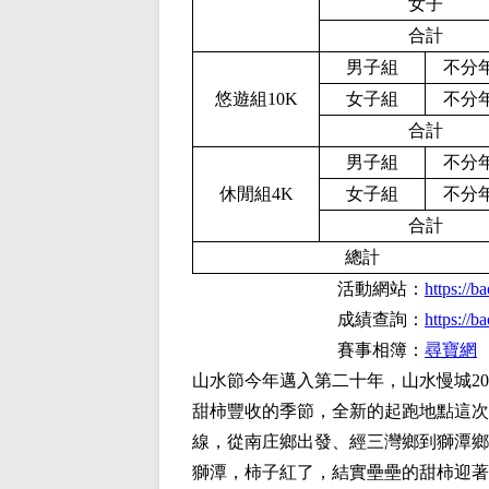
女子
合計
男子組
不分
悠遊組10K
女子組
不分
合計
男子組
不分
休閒組4K
女子組
不分
合計
總計
活動網站：
https://
成績查詢：
https://
賽事相簿：
尋寶網
山水節今年邁入第二十年，山水慢城20
甜柿豐收的季節，全新的起跑地點這次
線，從南庄鄉出發、經三灣鄉到獅潭鄉
獅潭，柿子紅了，結實壘壘的甜柿迎著