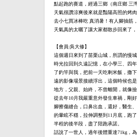
點起跑的賽道，經過三鄉（南庄鄉 三
天氣很讚涼爽後來就是豔陽高照的烤肉
去小七買冰棒吃 真消暑！有人腳抽筋
天氣真的太曬了讓大家都散步回來了，
【會員:
吳大修
】
這個週日來到了苗栗山城，所謂的慢城 
時光拉回到久遠記憶，在小學三、四年
了釣竿與我，把前一天吃剩米飯，撒下
遠的影像場景接續浮出，這個時候也是
地方，父親、始終，不曾離開，就像撿
從去年10月我嚴重意外發生車禍，剛
腳擦傷縫合，口鼻出血，還好，醫生、
的暈眩不穩，拉伸調整到11月底，跑
半程的後半段，盡了陪跑承諾。
話說了一世人，過年後體重達71kg，