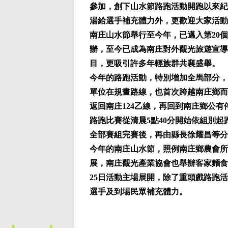
參加，創下山水節路跑活動開跑以來紀
湯給選手補充體力外，更歡迎大家活動
南庄山水節舉行至今年，已邁入第20
辦，至今已成為南庄對外觀光旅遊宣導
目，更吸引許多年輕族群共襄盛舉。
今年的路跑活動，特別增加全馬部分，
單位在規畫路線，也首次跨越南庄鄉而
返回南庄124乙線，再回到南庄鄉公有
路跑比賽從清晨5點40分開始依組別起
全部賽組完賽後，再由縣長徐耀昌等分
今年的南庄山水節，照例南庄鄉農會所
展，南庄觀光產業協會也舉辦客家麵食
25日活動主場展開，除了重頭戲路跑
選手及到場民眾補充體力。