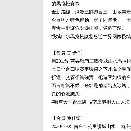
的馬拉松賽事。
全新路線，浪漫三鄉跑台三，山城美景
全台地方特色運動「親子同樂獎」，用
農會主辦讓你樂遊山城，滿載而歸。
慢城山水馬拉松讓您悠游世界國際慢城
【會員:
古智仲
】
第231馬~苗栗縣南庄鄉慢城山水馬拉
今日全台四場賽事環伺之下此場全馬僅3
折返，交管相當確實，把遊客如織的台
而言相當不錯，缺點是補給站沒冰塊，
真的心驚膽跳。
#飆車天堂台三線 #南庄老街人山人海
【會員:
陳佳筠
】
2020/10/25 南庄42公里慢城