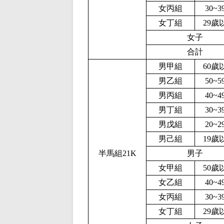
女丙組
30~3
女丁組
29歲
女子
合計
男甲組
60歲
男乙組
50~5
男丙組
40~4
男丁組
30~3
男戊組
20~2
男己組
19歲
半馬組21K
男子
女甲組
50歲
女乙組
40~4
女丙組
30~3
女丁組
29歲