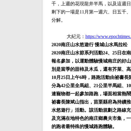
千，上週的花現龍井半馬，以及這週日
剩下的一場是11月第一週六、日五千
分解。
大紀元：
https://www.epochtimes
2020南庄山水悠遊行 慢城山水馬拉松
2020南庄山水節系列活動24、25日
報名參加，以運動體驗慢城南庄的好山
別是當季的甜柿及木瓜，還有芥菜、高
10月25日上午6時，路跑活動由祕
分為42公里全馬組、21公里半馬組、
連寵物都一起參加路跑，場面相當熱鬧
祕書長陳斌山指出，苗栗縣府為持續推
水悠遊行」活動。該活動規劃之路線充
及充滿在地特色的南庄鄉農夫市集，一
的跑者最特殊的慢城路跑體驗。