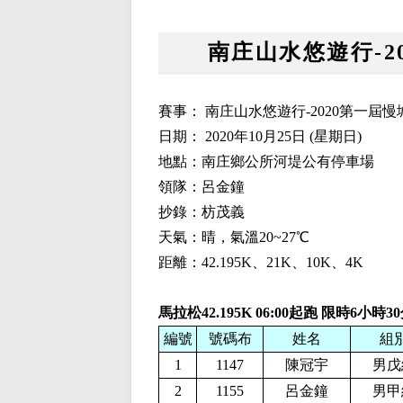
南庄山水悠遊行-2
賽事： 南庄山水悠遊行-2020第一屆
日期： 2020年1
0
月25日 (星期日)
地點：南庄鄉公所河堤公有停車場
領隊：呂金鐘
抄錄：枋茂義
天氣：晴，氣溫20~27℃
距離：42.195K、21K、10K、4K
馬拉松42.195K
06:00起跑 限時6小時3
編號
號碼布
姓名
組
1
1147
陳冠宇
男戊
2
1155
呂金鐘
男甲