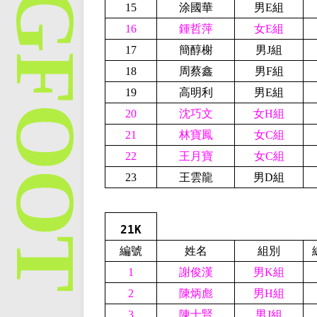
15
涂國華
男E組
16
鍾哲萍
女E組
17
簡醇榭
男J組
18
周蔡鑫
男F組
19
高明利
男E組
20
沈巧文
女H組
21
林寶鳳
女C組
22
王月寶
女C組
23
王雲龍
男D組
21K
編號
姓名
組別
1
謝俊漢
男K組
2
陳炳彪
男H組
3
陳士賢
男J組