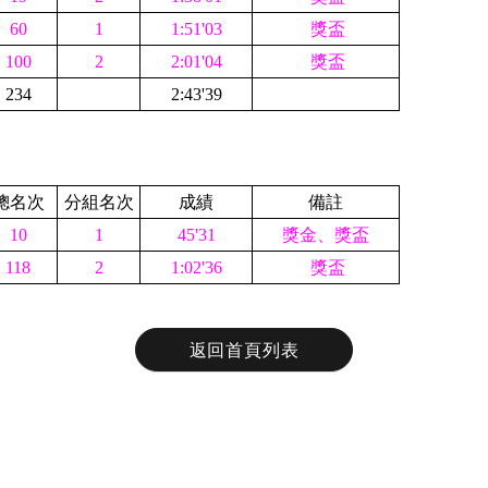
60
1
1:51'03
獎盃
100
2
2:01'04
獎盃
234
2:43'39
總名次
分組名次
成績
備註
10
1
45'31
獎金、獎盃
118
2
1:02'36
獎盃
返回首頁列表