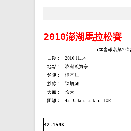
2010澎湖馬拉松賽
(本會報名第72站
日期：
2010.11.14
地點：
澎湖觀海亭
領隊：
楊基旺
抄錄：
陳炳彪
天氣：
陰天
距離：
42.195km
、
21km
、
10K
42.159K