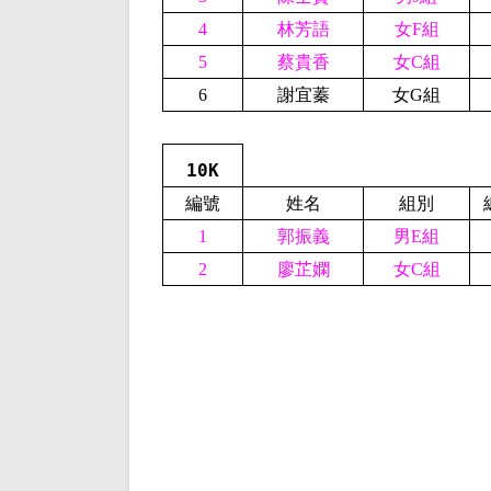
4
林芳語
女F組
5
蔡貴香
女C組
6
謝宜蓁
女G組
10K
編號
姓名
組別
1
郭振義
男E組
2
廖芷嫻
女C組