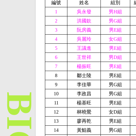
編號
姓名
組別
1
吳永發
男H組
2
洪國欽
男G組
3
阮房義
男E組
4
吳麗玲
女G組
5
王議進
男E組
6
王世祥
男D組
7
楊振旺
男E組
8
鄒士陵
男E組
9
李佳華
男G組
10
李政昌
男G組
11
楊基旺
男E組
12
林曉鶯
女D組
13
廖再乾
男E組
14
黃鯤義
男G組