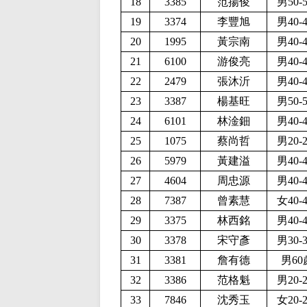
18
3385
范揚俊
男50-
19
3374
李豐旭
男40-
20
1995
黃宗南
男40-
21
6100
游俊亮
男40-
22
2479
張沐沂
男40-
23
3387
楊基旺
男50-
24
6101
林淦鈿
男40-
25
1075
蔡尚哲
男20-
26
5979
黃建溢
男40-
27
4604
周忠源
男40-
28
7387
曾素慧
女40-
29
3375
林西銘
男40-
30
3378
宋守彥
男30-
31
3381
詹有德
男60
32
3386
范格魁
男20-
33
7846
沈秀玉
女20-