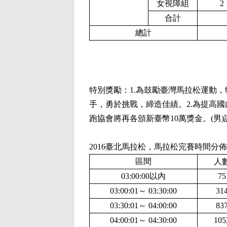
女視障組
2
合計
總計
特別獎勵：1.為鼓勵臺灣馬拉松運動
手，勇於挑戰，締造佳績。2.為提高
跑協會將再各頒新臺幣10萬獎金。(男)許績
2016臺北馬拉松，馬拉松完賽時間分佈
區間
人
03:00:00以內
75
03:00:01～ 03:30:00
31
03:30:01～ 04:00:00
83
04:00:01～ 04:30:00
105