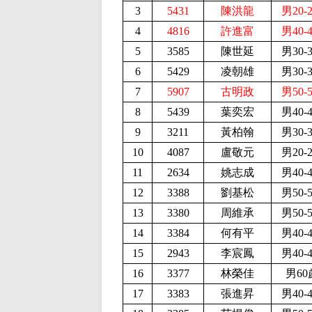
3
5431
陳洪龍
男20-
4
4816
許進富
男40-
5
3585
陳世延
男30-
6
5429
凌朝雄
男30-
7
5907
古明政
男50-
8
5439
葉奕宏
男40-
9
3211
黃柏翰
男30-
10
4087
盧敬元
男20-
11
2634
姚志成
男40-
12
3388
劉基松
男50-
13
3380
周維承
男50-
14
3384
何有平
男40-
15
2943
李宸鳳
男40-
16
3377
林榮佳
男60
17
3383
張進昇
男40-