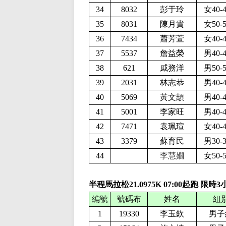
34
8032
彭于玲
女40-
35
8031
陳月貴
女50-
36
7434
蕭芳萱
女40-
37
5537
詹益榮
男40-
38
621
戚務洋
男50-
39
2031
林志恭
男40-
40
5069
黃文頡
男40-
41
5001
李家旺
男40-
42
7471
袁珮瑄
女40-
43
3379
蘇育民
男30-
44
李慧嫺
女50-
半程馬拉松21.0975K
0
7
:
0
0起跑 限時
3
編號
號碼布
姓名
組
1
19330
李玉欽
男子