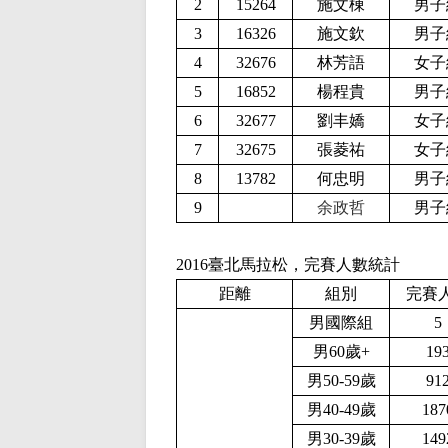
2
15264
施文棟
男子
3
16326
施文欽
男子
4
32676
林芳語
女子
5
16852
楊程貴
男子
6
32677
劉丰嬌
女子
7
32675
張菱祐
女子
8
13782
何忠明
男子
9
余政哲
男子
2016臺北馬拉松，完賽人數統計
完賽
距離
組別
男國際組
5
男60歲+
19
男50-59歲
91
男40-49歲
187
男30-39歲
149