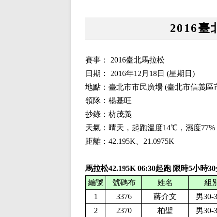
2016臺
賽事：
2016臺北馬拉松
日期：
2016
年
12
月
18
日
(
星期日
)
地點：臺北市市民廣場
(臺北市信義區
領隊：楊基旺
抄錄：枋茂義
天氣：晴天，起跑溫度
14
℃，濕度
77
距離：42.195K、21
.0975
K
馬拉松42.195K
06:
3
0起跑 限時
5
小時
3
編號
號碼布
姓名
組
1
3376
蔣介文
男30-
2
2370
柏聖
男30-