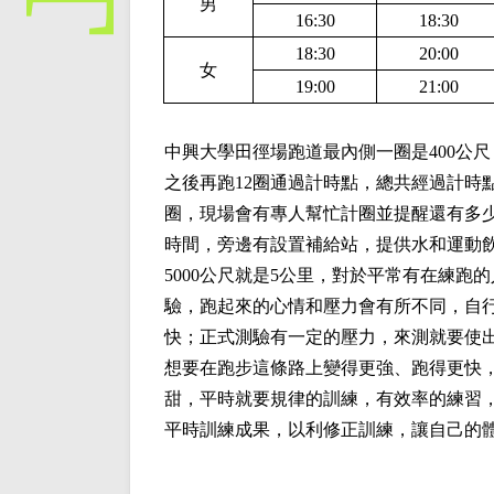
男
16:30
18:30
18:30
20:00
女
19:00
21:00
中興大學田徑場跑道最內側一圈是400公尺
之後再跑12圈通過計時點，總共經過計時
圈，現場會有專人幫忙計圈並提醒還有多
時間，旁邊有設置補給站，提供水和運動
5000公尺就是5公里，對於平常有在練
驗，跑起來的心情和壓力會有所不同，自
快；正式測驗有一定的壓力，來測就要使
想要在跑步這條路上變得更強、跑得更快
甜，平時就要規律的訓練，有效率的練習，
平時訓練成果，以利修正訓練，讓自己的