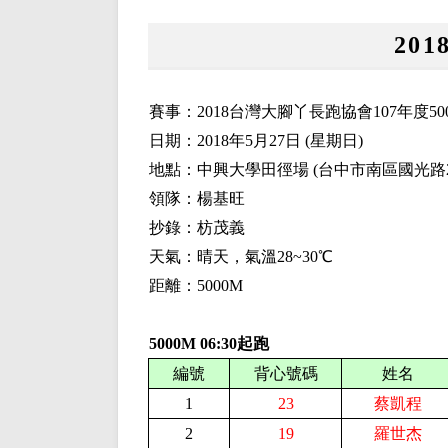
20
賽事：201
8
台灣大腳丫長跑協會10
7
年度5
日期：201
8
年
5
月
27
日
(
星期日
)
地點：中興大學田徑場 (台中市南區國光路
領隊：楊基旺
抄錄：枋茂義
天氣：晴天，氣溫
28~30
℃
距離：5
000M
5000M
06
:30起跑
編號
背心號碼
姓名
1
23
蔡凱程
2
19
羅世杰