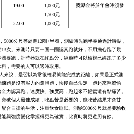
獎勵金將於年會時頒發
19:00
1
,000元
1
,500元
22:00
1
,000元
，5000公尺等於跑12圈+半圈，測驗時先跑半圈通過計時點，
點13次。來測時只要一圈一圈認真跑就好，不用擔心跑了幾
少圈要跑，計時器就在終點旁，經過時可以檢視已經跑了多少
飲料，需要的人可以適時取用。
跑的人來說，是習以為常很輕易就能完成的距離，如果是正式測
行練跑是沒有壓力的隨興跑，快慢自己決定，跑起來輕鬆愉
出全力認真跑，速度快、強度高，跑起來不輕鬆還有點痛苦。
，突破個人最佳成績，吃點苦是必要的，能吃苦結果才會甘
配合自律的生活，注重飲食睡眠。測驗5000公尺就是要驗收
體能與強度變化掌握得更為確實，比賽時將更遊刃有餘。