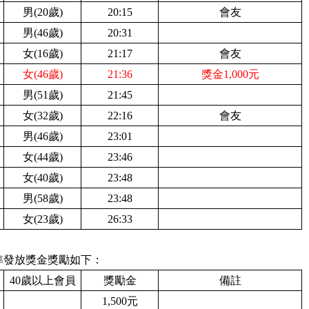
男(
20歲)
2
0:15
會友
男(
46歲)
2
0:31
女(
16歲)
2
1:17
會友
女(46歲)
21:36
獎金1,000元
男(
51歲)
2
1:45
女
(
3
2歲)
2
2:16
會友
男(46歲)
2
3:01
女(
44歲)
2
3:46
女(
40歲)
2
3:48
男(
58歲)
2
3:48
女(
23歲)
2
6:33
準發放獎金獎勵如下：
4
0歲以上會員
獎勵金
備註
1
,500元