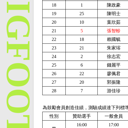
18
1
陳政豪
19
25
陳明士
20
10
葉欣茹
21
5
張智軫
22
18
賴國毓
23
21
朱家瑢
24
2
徐志宏
25
6
錢麗平
26
22
廖佩君
27
20
郭振隆
28
7
游佳珍
為鼓勵會員創造佳績，測驗成績達下列標
性別
贊助選手
一般會員
16:00
17:00