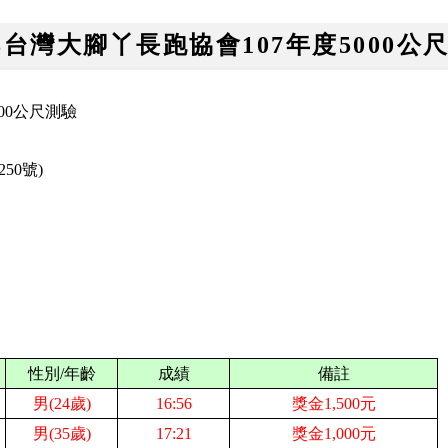
18台灣大腳丫長跑協會107年度5000公
000公尺測驗
250
號)
性別/年齡
成績
備註
男(24歲)
16:56
獎金1,500元
男(35歲)
17:21
獎金1,000元