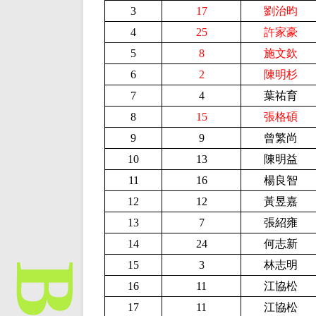
3
17
劉治昀
4
25
許家豪
5
8
施文欽
6
2
陳明杉
7
4
葉祐育
8
15
張格碩
9
9
曾繁尚
10
13
陳明益
11
16
楊良智
12
12
黃昱嘉
13
7
張紹雍
14
24
何志新
15
3
林志明
16
11
江協松
17
11
江協松