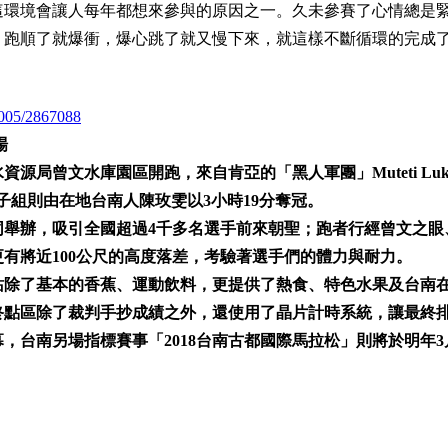
這環境會讓人每年都想來參與的原因之一。久未參賽了心情總是
，跑順了就爆衝，爆心跳了就又慢下來，就這樣不斷循環的完成
7005/2867088
場
源局曾文水庫園區開跑，來自肯亞的「黑人軍團」Muteti Luka
，女子組則由在地台南人陳玫雯以3小時19分奪冠。
同舉辦，吸引全國超過4千多名選手前來朝聖；跑者行經曾文之眼
有將近100公尺的高度落差，考驗著選手們的體力與耐力。
站除了基本的香蕉、運動飲料，更提供了熱食、特色水果及台南
終點區除了裁判手抄成績之外，還使用了晶片計時系統，讓最終
，台南另場指標賽事「2018台南古都國際馬拉松」則將於明年3