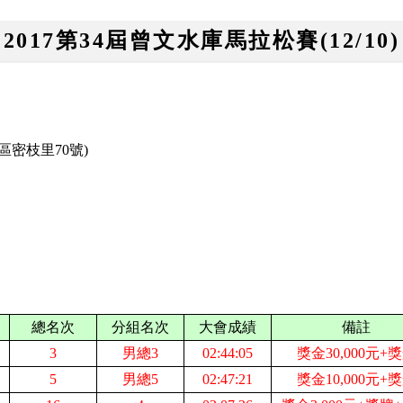
2017第34屆曾文水庫馬拉松賽(12/10)
密枝里70號)
總名次
分組名次
大會成績
備註
3
男總3
02:44:05
獎金30,000元+
5
男總5
02:47:21
獎金10,000元+