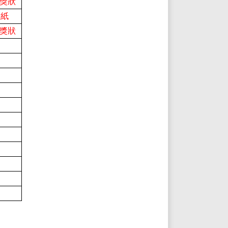
+獎狀
乙紙
+獎狀