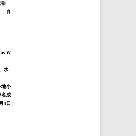
緊張
了，真
s W
、水
在地小
排名成
月4日