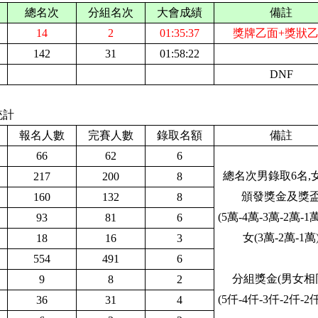
總名次
分組名次
大會成績
備註
14
2
01:35:37
獎牌乙面+獎狀
142
31
01:58:22
D
NF
統計
報名人數
完賽人數
錄取名額
備註
66
62
6
總名次男錄取6名
,
217
200
8
頒發獎金及獎
160
132
8
(5萬-4萬-3萬-2萬-1萬
93
81
6
女(3萬-2萬-1萬
18
16
3
554
491
6
分組獎金(男女相
9
8
2
(5仟-4仟-3仟-2仟-2仟
36
31
4