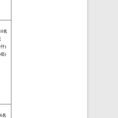
1
0
名
盃
2仟)
6佰)
6名