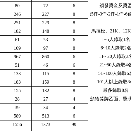
頒發獎金及獎
80
72
6
(5仟-3仟-2仟-1仟-6佰
246
227
8
251
229
8
馬拉松、2
1K、
12
182
148
8
1
~5人錄取1名
61
53
6
6~10人錄取2
109
97
8
11~ 20人錄取3
967
860
6
21~50人錄取4
51
46
6
51~100人錄取6
133
115
8
101人以上錄取8
183
159
8
最多錄取8名
155
132
8
頒給獎牌乙面、獎
28
27
4
39
34
4
589
513
6
1556
1373
99