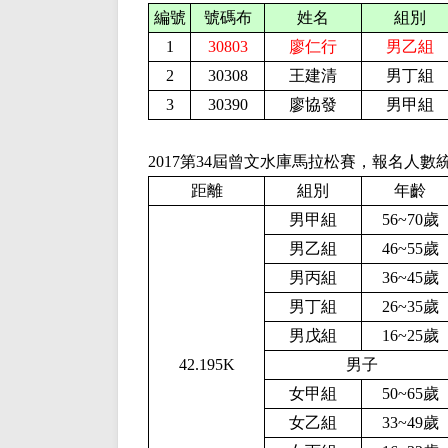
編號
號碼布
姓名
組別
1
30803
廖仁行
男乙組
2
30308
王建清
男丁組
3
30390
廖協發
男甲組
2017第34屆曾文水庫馬拉松賽，報名人數
距離
組別
年齡
男甲組
56~70歲
男乙組
46~55歲
男丙組
36~45歲
男丁組
26~35歲
男戊組
16~25歲
42.195K
男子
女甲組
50~
65
歲
女乙組
3
3
~
4
9歲