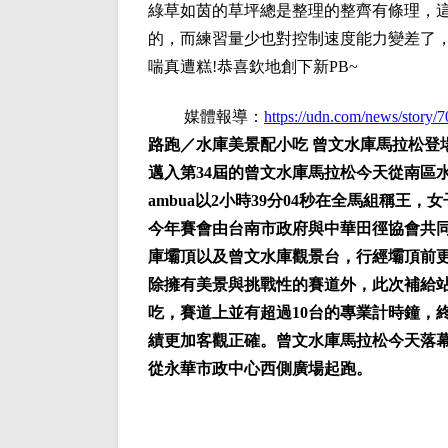
綠草如茵的草坪總是整理的整齊有條理，
的，而練習量少也對控制速度能力變差了
喘真遭糕!恭喜欽地創下新PB~
媒體報導：
https://udn.com/news/story/
路跑／水庫美景配小吃 曾文水庫馬拉松登
邁入第34屆的曾文水庫馬拉松今天從南區水資
ambua以2小時39分04秒在全馬組稱王
今年賽會由台南市政府與中華田徑協會共
庫壩頂以及曾文水庫觀景台，行經壩頂前更
除擁有美景與挑戰性的賽道外，此次補給
吃，賽道上並有超過10台的專業計時鐘，
績更加客觀正確。曾文水庫馬拉松今天落幕
從永華市政中心西側廣場起跑。