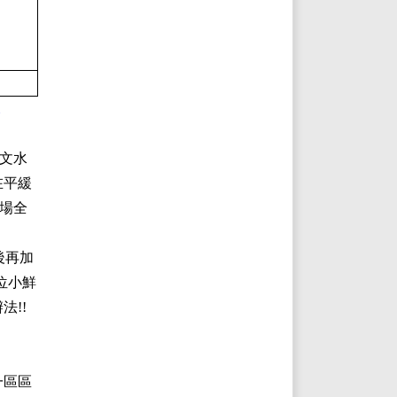
曾文水
在平緩
三場全
後再加
位小鮮
法!!
一區區