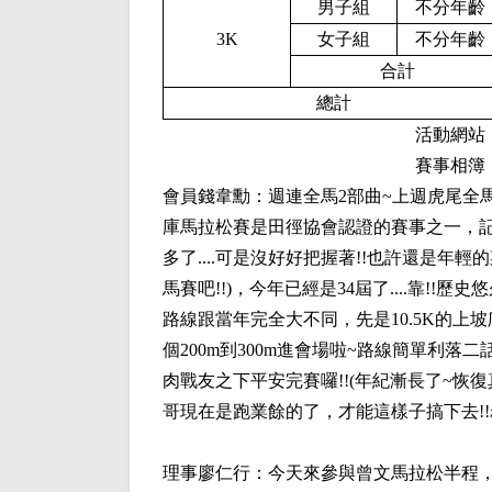
男子組
不分年齡
3K
女子組
不分年齡
合計
總計
活動網站
賽事相簿
會員
錢韋勳
：週連全馬2部曲~上週虎尾全
庫馬拉松賽是田徑協會認證的賽事之一，記
多了....可是沒好好把握著!!也許還是年
馬賽吧!!)，今年已經是34屆了....靠!!歷
路線跟當年完全大不同，先是10.5K的上
個200m到300m進會場啦~路線簡單利落
肉戰友之下平安完賽囉!!(年紀漸長了~恢復
哥現在是跑業餘的了，才能這樣子搞下去!!
理事
廖仁行
：今天來參與曾文馬拉松半程