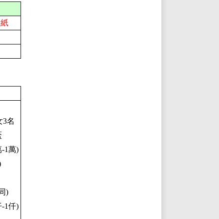
乙紙
女3名
盃
-1萬)
)
同)
-1仟)