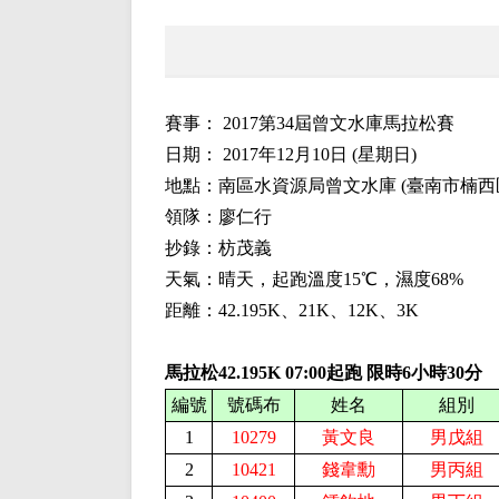
賽事：
2017第34屆曾文水庫馬拉松賽
日期：
2017
年
12
月
10
日
(
星期日
)
地點：南區水資源局曾文水庫 (臺南市楠西區
領隊：廖仁行
抄錄：枋茂義
天氣：晴天，起跑溫度
15
℃，濕度
68
%
距離：42.195K、
21
K、
12
K、
3K
馬拉松42.195K
0
7
:
0
0起跑 限時
6
小時
30分
編號
號碼布
姓名
組別
1
10279
黃文良
男戊組
2
10421
錢韋勳
男丙組