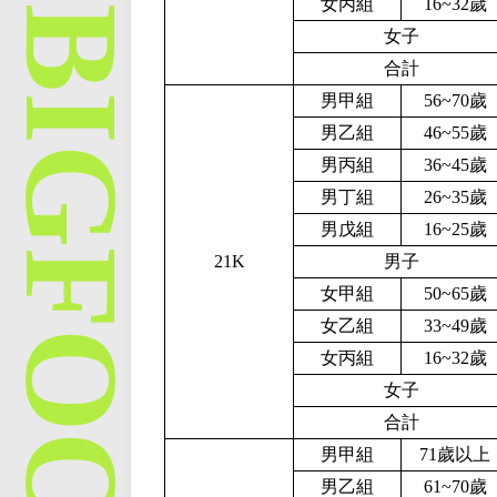
女丙組
1
6
~
32
歲
女子
合計
男甲組
56~70歲
男乙組
46~55歲
男丙組
36~45歲
男丁組
26~35歲
男戊組
16~25歲
21K
男子
女甲組
50~
65
歲
女乙組
3
3
~
4
9歲
女丙組
1
6
~
32
歲
女子
合計
男甲組
71歲以上
男乙組
61~70歲