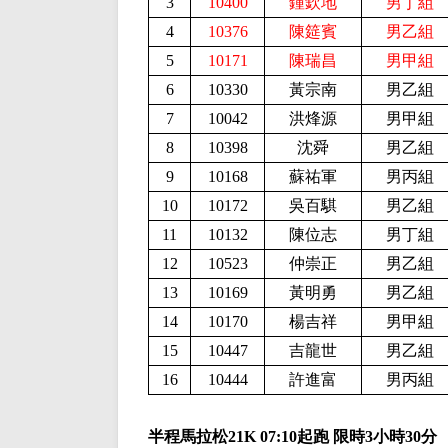
3
10400
鍾欽地
男丁組
4
10376
陳筵賓
男乙組
5
10171
陳瑞昌
男甲組
6
10330
黃宗南
男乙組
7
10042
洪烽源
男甲組
8
10398
沈舜
男乙組
9
10168
蘇祐軍
男丙組
10
10172
吳百騏
男乙組
11
10132
陳位志
男丁組
12
10523
仲崇正
男乙組
13
10169
黃明勇
男乙組
14
10170
楊吉祥
男甲組
15
10447
吉龍世
男乙組
16
10444
許進富
男丙組
半程馬拉松21K
0
7
:
1
0起跑 限時
3
小時
30分