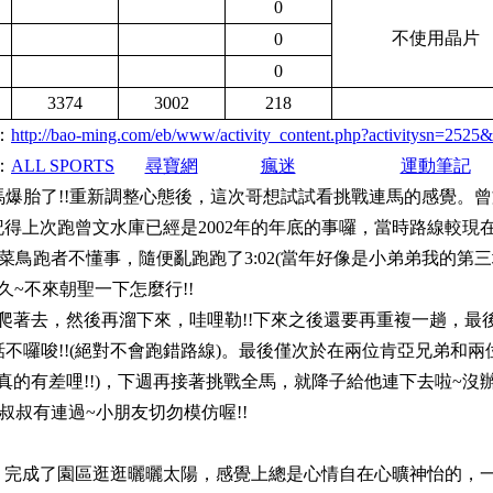
0
不使用晶片
0
0
3374
3002
218
：
http://bao-ming.com/eb/www/activity_content.php?activitysn=2525&
：
ALL SPORTS
尋寶網
瘋迷
運動筆記
馬爆胎了!!重新調整心態後，這次哥想試試看挑戰連馬的感覺。
得上次跑曾文水庫已經是2002年的年底的事囉，當時路線較現
輕的菜鳥跑者不懂事，隨便亂跑跑了3:02(當年好像是小弟弟我的第
史悠久~不來朝聖一下怎麼行!!
坡爬著去，然後再溜下來，哇哩勒!!下來之後還要再重複一趟，最
二話不囉唆!!(絕對不會跑錯路線)。最後僅次於在兩位肯亞兄弟和兩
真的有差哩!!)，下週再接著挑戰全馬，就降子給他連下去啦~沒辦
叔叔有連過~小朋友切勿模仿喔!!
，完成了園區逛逛曬曬太陽，感覺上總是心情自在心曠神怡的，