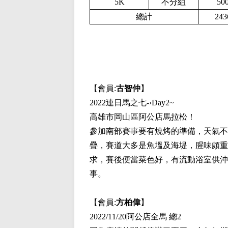
5K
不分組
50
總計
243
【會員:
古智仲
】
2022連日馬之七-›Day2~
高雄市岡山區阿公店馬拉松！
參加南部賽事要有燒烤的準備，天氣不
疊，賽道大多是魚塭及海堤，腥味頗重
求，賽後便當菜色好，有流動浴室供沖
事。
【會員:
方柏偉
】
2022/11/20阿公店全馬 總2