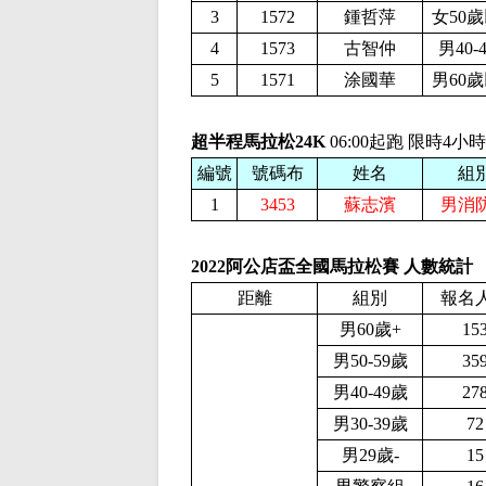
3
1572
鍾哲萍
女50
4
1573
古智仲
男40-
5
1571
涂國華
男60
超半程馬拉松24K
06:00起跑 限時4小時
編號
號碼布
姓名
組
1
3453
蘇志濱
男消
2022阿公店盃全國馬拉松賽 人數統計
報名
距離
組別
男60歲+
15
男50-59歲
35
男40-49歲
27
男30-39歲
72
男29歲-
15