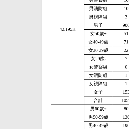
男警察組
16
男消防組
10
男視障組
3
男子
90
42.195K
女50歲+
51
女40-49歲
71
女30-39歲
22
女29歲-
7
女警察組
0
女消防組
1
女視障組
1
女子
15
合計
105
男60歲+
80
男50-59歲
13
男40-49歲
19