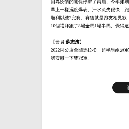
因為疫情的關係停辦了兩屆、今年如期
早上一樣濕度爆表、汗水流失很快，跑
順利以總2完賽、賽後就是跑友相見歡
10個禮拜跑了8場全馬1場半馬、覺得
【會員:
蘇志濱
】
2022
阿公店全國馬拉松，超半馬組冠軍
我安慰一下雙冠軍。