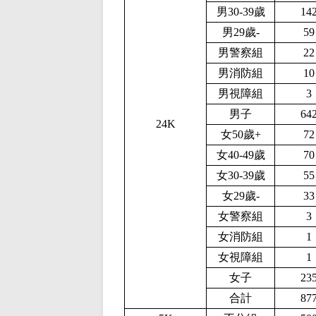
男30-39歲
14
男29歲-
59
男警察組
22
男消防組
10
男視障組
3
男子
64
24K
女50歲+
72
女40-49歲
70
女30-39歲
55
女29歲-
33
女警察組
3
女消防組
1
女視障組
1
女子
23
合計
87