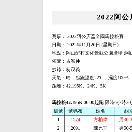
2022阿
賽事： 2022阿公店盃全國馬拉松賽
日期： 2022年11月20日 (星期日)
地點：岡山醒村文化景觀公園廣場 (岡山
領隊：古智仲
抄錄：枋茂義
天氣：晴，起跑溫度22℃，濕度100%
距離：42.195K、24K、5K
馬拉松42.195K
06:00起跑 限時6小時3
編號
號碼布
姓名
組
1
1574
方柏偉
男30-
2
2091
陳允宜
男50-