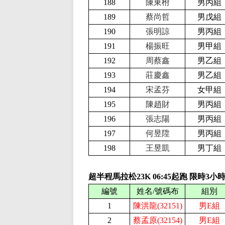
188
陳東柎
男丙組
189
蔡尚哲
男戊組
190
張明諒
男丙組
191
楊振旺
男甲組
192
周蔡鑫
男乙組
193
莊慶鑫
男乙組
194
宋孟芬
女甲組
195
陳趙財
男丙組
196
張志陽
男丙組
197
何昱陞
男丙組
198
王昱凱
男丁組
超半程馬拉松23K
06:
45
起跑 限時
3
小
編號
姓名/號碼布
組別
1
陳洪龍(32151)
男E組
2
蔡孟原(32154)
男E組