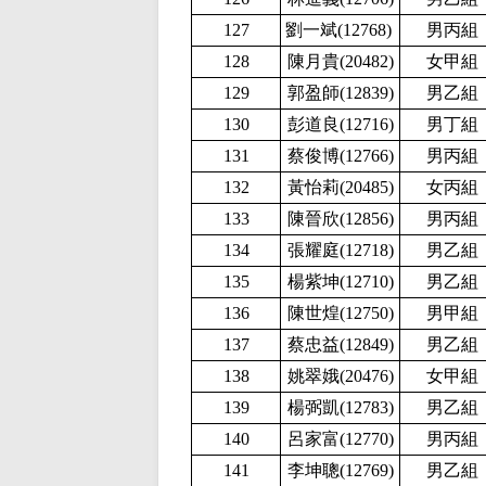
127
劉一斌(12768
)
男丙組
128
陳月貴(20482
)
女甲組
129
郭盈師(12839
)
男乙組
130
彭道良(12716
)
男丁組
131
蔡俊博(12766
)
男丙組
132
黃怡莉(20485
)
女丙組
133
陳晉欣(12856
)
男丙組
134
張耀庭(12718
)
男乙組
135
楊紫坤(12710
)
男乙組
136
陳世煌(12750
)
男甲組
137
蔡忠益(12849
)
男乙組
138
姚翠娥(20476
)
女甲組
139
楊弼凱(12783
)
男乙組
140
呂家富(12770
)
男丙組
141
李坤聰(12769
)
男乙組