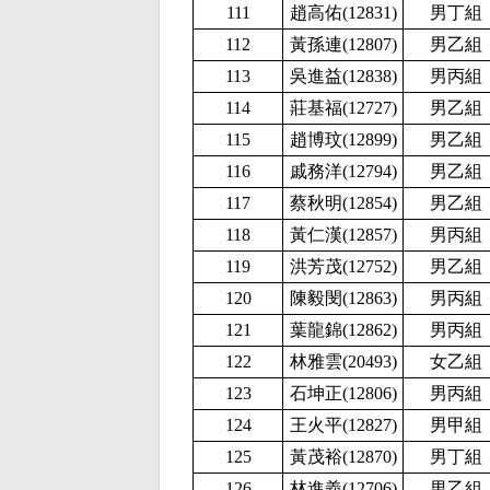
111
趙高佑(12831
)
男丁組
112
黃孫連(12807
)
男乙組
113
吳進益(12838
)
男丙組
114
莊基福(12727
)
男乙組
115
趙博玟(
12899)
男乙組
116
戚務洋(12794
)
男乙組
117
蔡秋明(12854
)
男乙組
118
黃仁漢(12857
)
男丙組
119
洪芳茂(12752
)
男乙組
120
陳毅閔(12863
)
男丙組
121
葉龍錦(12862
)
男丙組
122
林雅雲(20493
)
女乙組
123
石坤正(12806
)
男丙組
124
王火平(12827
)
男甲組
125
黃茂裕(12870
)
男丁組
126
林進義(12706
)
男乙組