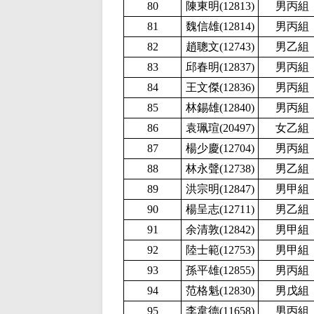
80
陳東明(12813
)
男丙組
81
魏信雄(12814
)
男丙組
82
趙聰文(12743
)
男乙組
83
邱春明(12837
)
男丙組
84
王文傑(12836
)
男丙組
85
林錫雄(12840
)
男丙組
86
袁珮瑄(20497
)
女乙組
87
楊少慶(12704
)
男丙組
88
林永聲(12738
)
男乙組
89
洪宗明(12847
)
男甲組
90
楊呈志(12711
)
男乙組
91
余清敦(12842
)
男甲組
92
陸士範(12753
)
男甲組
93
孫平雄(12855
)
男丙組
94
范格魁(12830
)
男戊組
95
李韋德(
11658)
男丙組