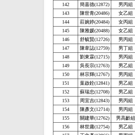
142
簡嘉德(12872
)
男丙組
143
陳世青(20486
)
女乙組
144
莊婉婷(20484
)
女丙組
145
陳雅媛(20488
)
女乙組
146
舒毓賢(12726
)
男丙組
147
陳韋誌(12759
)
男丁組
148
劉東霖(12715
)
男丙組
149
吳長宗(12763
)
男乙組
150
林宗輝(12767
)
男丙組
151
葉啟銓(12841
)
男乙組
152
蘇瑞忠(12708
)
男乙組
153
周宜吉(12843
)
男丙組
154
陳彥文(12714
)
男丙組
155
關建華(12762
)
男高齡
156
林世庸(12754
)
男乙組