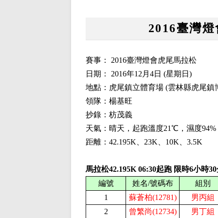
2016臺灣燈
賽事：
2016臺灣燈會虎尾馬拉松
日期：
2016
年
12
月
4
日
(
星期日
)
地點：虎尾鎮立體育場
(雲林縣虎尾鎮
領隊：楊基旺
抄錄：枋茂義
天氣：晴天，起跑溫度
21
℃，濕度
94
距離：42.195K、2
3
K、
10
K、
3.5K
馬拉松42.195K
06:
3
0起跑 限時
6
小時
3
編號
姓名/號碼布
組別
1
蘇蒼柏(12781)
男丙組
2
曾繁尚(12734)
男丁組