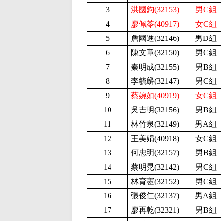
3
洪國鈞(32153)
男C組
4
廖佩苓(40917)
女C組
5
詹國進(32146
)
男D組
6
陳文章
(
32150
)
男C組
7
秦明成(32155
)
男B組
8
李毓麟(32147
)
男C組
9
蔡婉如(40919)
女C組
10
吳吉明(32156
)
男B組
11
林竹泉(32149
)
男A組
12
王美娟(40918
)
女C組
13
何忠明(32157
)
男B組
14
蔡明晃(32142
)
男C組
15
林育憲(32152
)
男C組
16
張俊仁(32137
)
男A組
17
廖再乾(32321
)
男B組