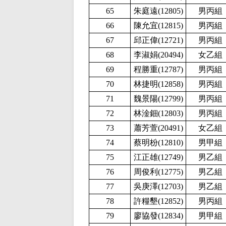
65
朱庭遠(12805
)
男丙組
66
陳允宜(12815
)
男丙組
67
邱正偉(12721
)
男丙組
68
李淑娟(20494
)
女乙組
69
程勝重(12787
)
男丙組
70
林捷明(12858
)
男丙組
71
魏景陽(12799
)
男丙組
72
林淦鈿(12803
)
男丙組
73
蕭芳萱(20491
)
女乙組
74
蔡明枌(12810
)
男甲組
75
江正雄(12749
)
男乙組
76
周俊利(12775
)
男乙組
77
吳庚澤(12703
)
男乙組
78
許糧墾(12852
)
男丙組
79
廖協發(12834
)
男甲組