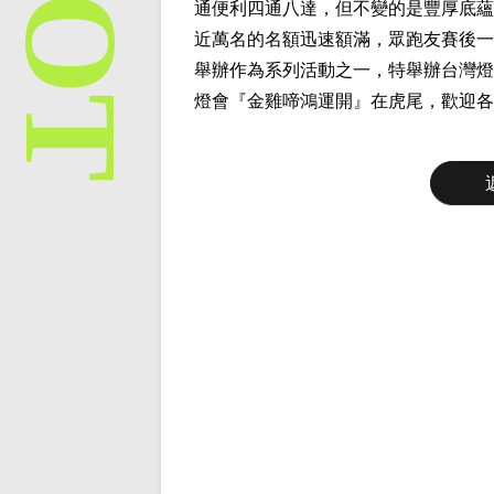
通便利四通八達，但不變的是豐厚底蘊
近萬名的名額迅速額滿，眾跑友賽後一
舉辦作為系列活動之一，特舉辦台灣燈
燈會『金雞啼鴻運開』在虎尾，歡迎各