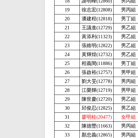
18
謝明峰(12860
)
男丙組
19
徐志宏(12808
)
男丙組
20
潘建程(12818
)
男丁組
21
王議進(12729
)
男乙組
22
黃添利(
11323)
男乙組
23
張維明(12822
)
男乙組
24
黃輝煌(12732
)
男乙組
25
程義閔(
11886)
男丁組
26
張啟裕(12757
)
男甲組
27
劉大旻(12778
)
男丙組
28
江榮輝(12719
)
男甲組
29
陳世慶(12720
)
男乙組
30
邱俊忍(12825
)
男乙組
31
廖明桂(20477)
女甲組
32
陳德豐(
11663)
男丙組
33
顏忠義(12865
)
男丙組