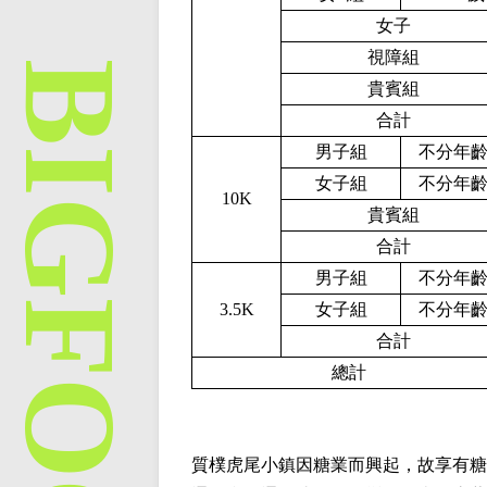
女子
視障組
貴賓組
合計
男子組
不分年
女子組
不分年
1
0
K
貴賓組
合計
男子組
不分年
3.5K
女子組
不分年
合計
總計
質樸虎尾小鎮因糖業而興起，故享有糖