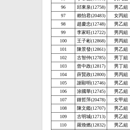
96
邱東泉(12758
)
男乙組
97
賴怡君(20483
)
女丙組
98
趙慶忠(12748
)
男乙組
99
李家旺(12722
)
男丙組
100
王子彬(12868
)
男丙組
101
陳景發(12861
)
男乙組
102
古智仲(12785
)
男丁組
103
曾中政(12817
)
男丁組
104
薛賢政(12800
)
男丙組
105
謝顯明(12746
)
男乙組
106
涂國華(12745
)
男乙組
107
鍾哲萍(20478
)
女甲組
108
陳文鑑(12707
)
男乙組
109
古明城(12713
)
男乙組
110
羅煥燃(12832
)
男乙組