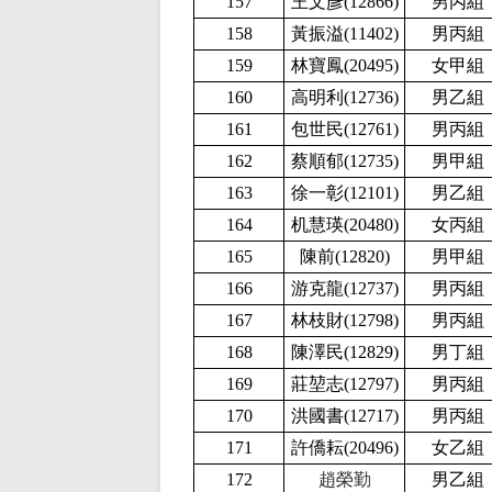
157
王文彥(12866
)
男丙組
158
黃振溢(
11402)
男丙組
159
林寶鳳(20495
)
女甲組
160
高明利(12736
)
男乙組
161
包世民(12761
)
男丙組
162
蔡順郁(12735
)
男甲組
163
徐一彰(
12101)
男乙組
164
机慧瑛(20480
)
女丙組
165
陳前
(
12820
)
男甲組
166
游克龍(12737
)
男丙組
167
林枝財(12798
)
男丙組
168
陳澤民(12829
)
男丁組
169
莊堃志(12797
)
男丙組
170
洪國書(12717
)
男丙組
171
許僑耘(20496
)
女乙組
172
趙榮勤
男乙組