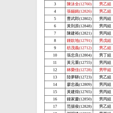
3
陳泳全(12760)
男乙組
4
張錫銘(12826)
男乙組
5
曹武郎(12802
)
男丙組
6
黃則原(12848
)
男丙組
7
陳建裕(12821
)
男丙組
8
鍾欽地(12791)
男戊組
9
枋茂義(12712)
男乙組
10
張忠良(12804
)
男丁組
11
黃元重(12755
)
男丙組
12
林榮佳(12728)
男甲組
13
陸夢驊(12723
)
男乙組
14
廖忠義(12809
)
男丙組
15
黃建煌(12765
)
男丙組
16
鐘家慶(12850
)
男丙組
17
范揚俊(12828
)
男乙組