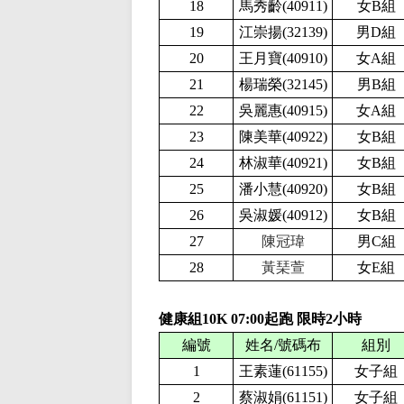
18
馬秀齡(40911
)
女B組
19
江崇揚(32139
)
男D組
20
王月寶(40910
)
女A組
21
楊瑞榮(32145
)
男B組
22
吳麗惠(40915
)
女A組
23
陳美華(40922
)
女B組
24
林淑華(40921
)
女B組
25
潘小慧(40920
)
女B組
26
吳淑媛(40912
)
女B組
27
陳冠瑋
男C組
28
黃琹萱
女E組
健康組10K
0
7
:
00
起跑 限時
2
小時
編號
姓名/號碼布
組別
1
王素蓮(61155
)
女子組
2
蔡淑娟(61151
)
女子組