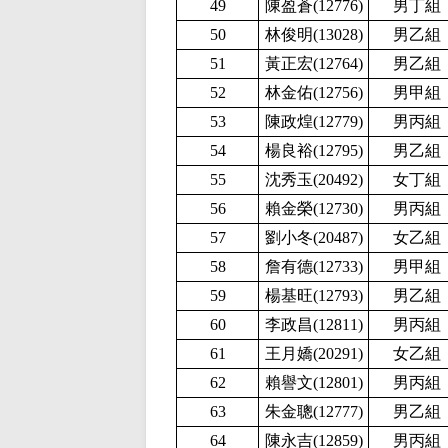
49
陳盈蒼(12776
)
男丁組
50
林俊明(13028
)
男乙組
51
黃正宏(12764
)
男乙組
52
林金佑(12756
)
男甲組
53
陳政煌(12779
)
男丙組
54
楊良裕(12795
)
男乙組
55
沈秀玉(20492
)
女丁組
56
賴金榮(12730
)
男丙組
57
劉小冬(20487
)
女乙組
58
詹有德(12733
)
男甲組
59
楊基旺(12793
)
男乙組
60
李政昌(12811
)
男丙組
61
王月嬌(
20291)
女乙組
62
賴譽文(12801
)
男丙組
63
朱金聰(12777
)
男乙組
64
陳永吉(12859
)
男丙組