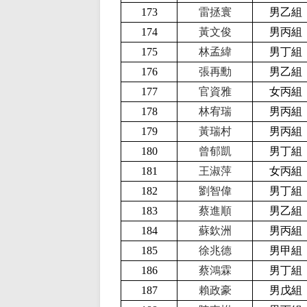
173
雷拯寰
男乙組
174
黃文俊
男丙組
175
林孟緯
男丁組
176
張再勳
男乙組
177
官資雅
女丙組
178
林宥瑞
男丙組
179
黃瑞村
男丙組
180
曾郁凱
男丁組
181
王淑萍
女丙組
182
劉智偉
男丁組
183
蔡進順
男乙組
184
蘇欽洲
男丙組
185
徐兆德
男甲組
186
蔡鴻霖
男丁組
187
賴政豪
男戊組