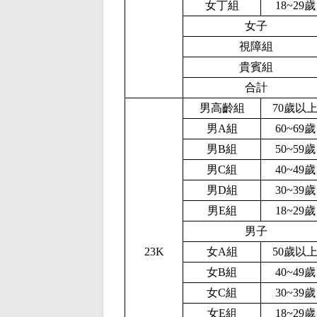
女丁組
1
8
~
2
9歲
女子
視障組
貴賓組
合計
男高齡組
70歲以
男A組
60~69歲
男B組
50~59歲
男C組
40~49歲
男D組
30~39歲
男E組
1
8
~
2
9歲
男子
2
3
K
女A組
50歲以
女B組
40~49歲
女C組
30~39歲
女E組
1
8
~
2
9歲