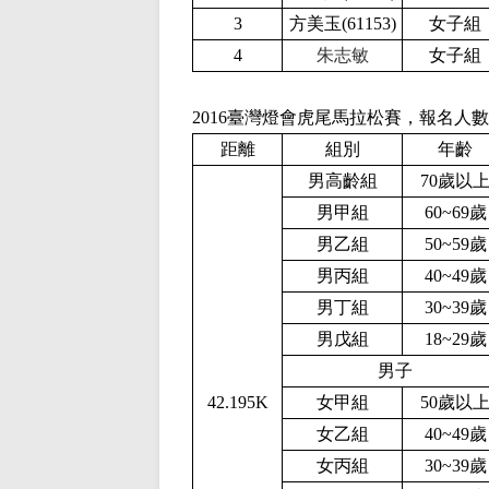
3
方美玉(61153
)
女子組
4
朱志敏
女子組
2016
臺灣燈會虎尾馬拉松賽，報名人數
距離
組別
年齡
男高齡組
70歲以
男甲組
60~69歲
男乙組
50~59歲
男丙組
40~49歲
男丁組
30~39歲
男戊組
1
8
~
2
9歲
男子
42.195K
女甲組
50歲以
女乙組
40~49歲
女丙組
30~39歲