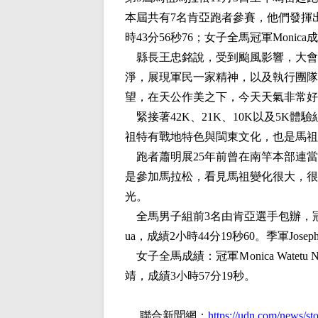
本屆共有7名肯亞跑者參賽，他們發揮出
時43分56秒76；女子全馬冠軍Monica成
縣長王忠銘說，受到颱風影響，大會
淨，展現軍民一家精神，以及執行團隊
望，在天公作美之下，今天天氣非常好
緊接著42K、21K、10K以及5K
祖特有戰地特色與閩東文化，也是馬祖
跑者蕭明展25年前曾在南竿本部連當
是參加馬拉松，看見馬祖變化很大，很
光。
全馬男子組前3名由肯亞選手包辦，冠軍Franci
ua，成績2小時44分19秒60。季軍Joseph
女子全馬成績：冠軍Ｍonica Watetu
靖，成績3小時57分19秒。
聯合新聞網：
https://udn.com/news/s