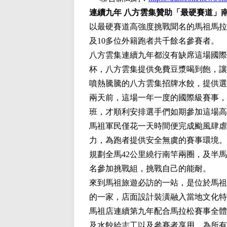
連續九年 八方雲集贊助「最硬賽道」
以最硬賽道高強度挑戰聞名的馬祖馬拉
及10多位外籍跑者共千餘名參賽者。
八方雲集連續九年都沒有缺席這場國際
杯，八方雲集提供免費豆漿喝到飽，讓
噴熱騰騰的八方雲集招牌水餃，提供選
兩天前，這場一年一度的國際級賽事，
班，才順利安排選手們如期參加這場高
馬祖軍民僅花一天時間便完成颱風肆虐
力，為跑者提供安全無虞的賽事環境。
規劃全馬42公里繞行南竿兩圈，及半馬
名參加挑戰組，挑戰自己的能耐。
來到馬祖旅遊必訪的一站，是位於馬祖
的一家，店面設計裝潢融入當地文化特
馬祖店連續第九年配合馬拉松賽事全體
及水餃給志工以及參賽者享用，為所有