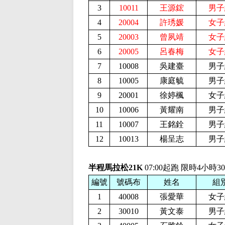
3
10011
王源鋐
男子
4
20004
許琇媛
女子
5
20003
曾夙靖
女子
6
20005
呂春梅
女子
7
10008
吳建臺
男子
8
10005
康庭毓
男子
9
20001
徐婷楓
女子
10
10006
黃耀南
男子
11
10007
王銘銓
男子
12
10013
楊呈志
男子
半程馬拉松21K
07:00起跑 限時4小時3
編號
號碼布
姓名
組
1
40008
張愛華
女子
2
30010
黃文泰
男子