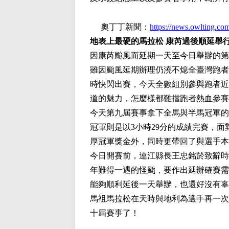
奧丁丁新聞：
https://news.owlting.com
地表上最硬的馬拉松 康芮過後順延舉
因康芮颱風而延期一天至今日舉辦的第
雖因颱風延期辦理仍澆不熄全臺灣跑者
時快閃出賽，今天全數組別參與跑者近
道的魅力，怎麼樣都難擋跑者熱血參賽
今天第九屆賽事拿下全馬與半馬冠軍的
冠軍則是以3小時29分的成績完賽，
厚冠軍獎金外，同時更帶回了與選手本
今日開賽前，連江縣長王忠銘於致辭時
年難得一遇的怪颱，要作出延辦確賽需
能夠順利延後一天舉辦，也還好沒有辜
馬祖馬拉松在天時與地利為選手再一次
十屆賽事了！