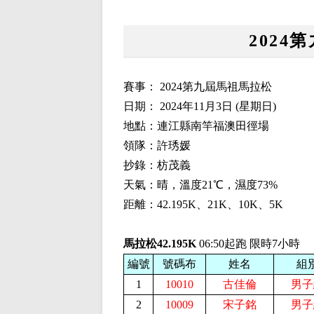
2024
賽事： 2024第九屆馬祖馬拉松
日期： 2024年11月3日 (星期日)
地點：連江縣南竿福澳田徑場
領隊：許琇媛
抄錄：枋茂義
天氣：晴，溫度21℃，濕度73%
距離：42.195K、21K、10K、5K
馬拉松42.195K
06:50起跑 限時7小時
編號
號碼布
姓名
組
1
10010
古佳倫
男子
2
10009
宋子銘
男子