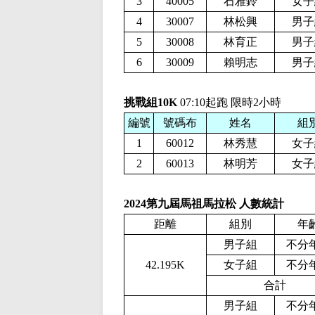
3
40005
石雅鈴
女子
4
30007
林松興
男子
5
30008
林育正
男子
6
30009
賴明志
男子
挑戰組10K
07:10起跑 限時2小時
編號
號碼布
姓名
組
1
60012
林秀慧
女子
2
60013
林明芳
女子
2024第九屆馬祖馬拉松 人數統計
距離
組別
年
男子組
不分
42.195K
女子組
不分
合計
男子組
不分