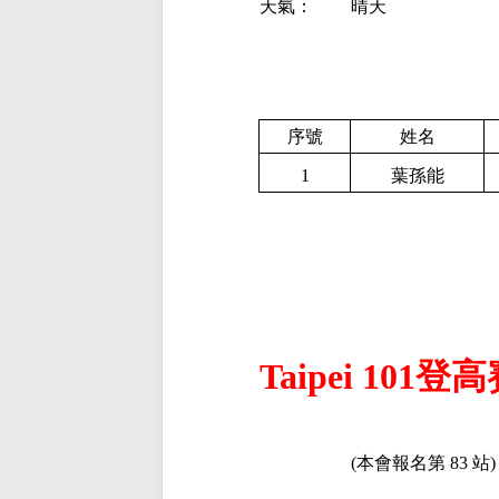
天氣：
晴天
序號
姓名
1
葉孫能
Taipei 101登
(本會報名第
83
站)