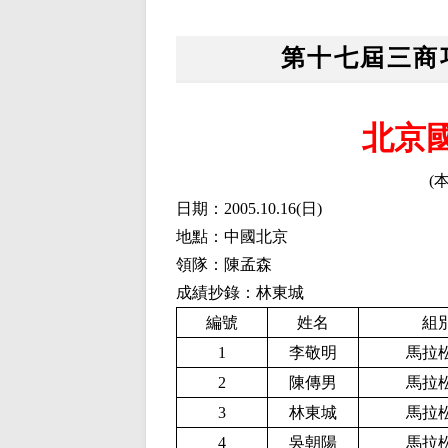
第十七屆三商
北京
(
日期：2005.10.16
(
日)
地點：中國北京
領隊：陳孟森
成績抄錄：林東城
編號
姓名
組
1
李敬明
馬拉
2
陳傳男
馬拉
3
林東城
馬拉
4
吳朝陽
馬拉