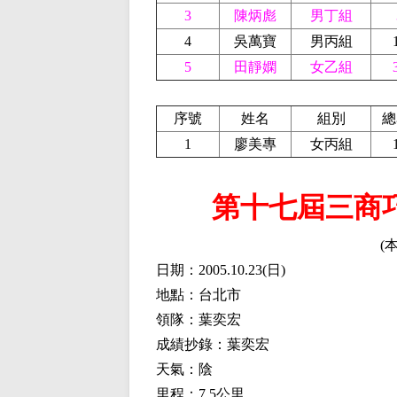
3
陳炳彪
男丁組
4
吳萬寶
男丙組
5
田靜嫻
女乙組
序號
姓名
組別
總
1
廖美專
女丙組
第十七屆三商巧
(
日期：2005.10.23
(
日)
地點：台北市
領隊：葉奕宏
成績抄錄：葉奕宏
天氣：陰
里程：7.5公里