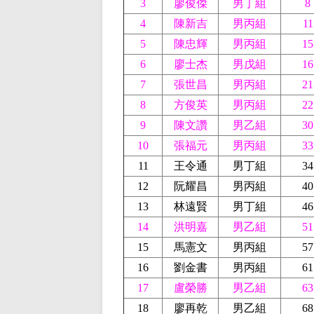
3
廖俊傑
男丁組
8
4
陳新吉
男丙組
11
5
陳忠輝
男丙組
15
6
廖士杰
男戊組
16
7
張世昌
男丙組
21
8
方俊英
男丙組
22
9
陳文讚
男乙組
30
10
張福元
男丙組
33
11
王令通
男丁組
34
12
阮耀昌
男丙組
40
13
林遠賢
男丁組
46
14
洪明嘉
男乙組
51
15
馬憲文
男丙組
57
16
劉金書
男丙組
61
17
盧榮勝
男乙組
63
18
廖再乾
男乙組
68