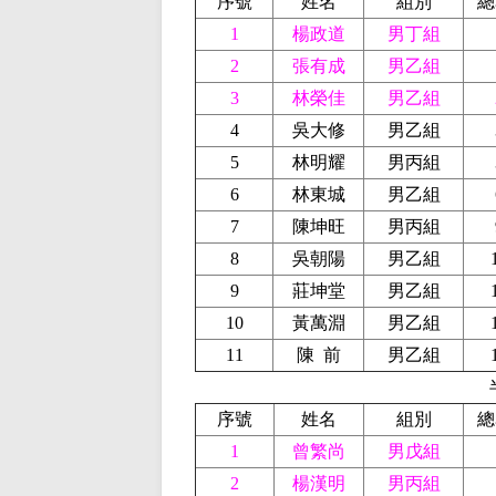
序號
姓名
組別
總
1
楊政道
男丁組
2
張有成
男乙組
3
林榮佳
男乙組
4
吳大修
男乙組
5
林明耀
男丙組
6
林東城
男乙組
7
陳坤旺
男丙組
8
吳朝陽
男乙組
9
莊坤堂
男乙組
10
黃萬淵
男乙組
11
陳
前
男乙組
序號
姓名
組別
總
1
曾繁尚
男戊組
2
楊漢明
男丙組