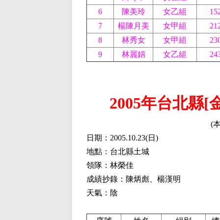
6
陳美玲
女乙組
15
7
楊陳月美
女甲組
21
8
林秀女
女甲組
23
9
林麗娟
女乙組
24
2005年台北縣
(
日期：2005.10.23
(
日)
地點：台北縣土城
領隊：林榮佳
成績抄錄：陳炳彪、楊漢明
天氣：陰