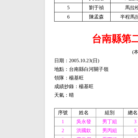
5
劉于禎
馬拉
6
陳孟森
半程馬
台南縣第
(
日期：2005.10.23
(
日)
地點：台南縣白河關子嶺
領隊：楊基旺
成績抄錄：楊基旺
天氣：晴
序號
姓名
組別
總名
1
吳永發
男丁組
3
2
洪國欽
男丙組
5