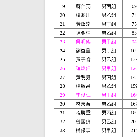
19
蘇仁亮
男丙組
69
20
楊基旺
男乙組
74
21
黃政達
男丁組
75
22
陳金柱
男乙組
83
23
吳明德
男甲組
94
24
劉益呈
男丁組
10
25
黃子哲
男乙組
12
26
羅煥鈿
男甲組
12
27
黃明勇
男丙組
14
28
楊敏昌
男乙組
15
29
李俊仁
男甲組
16
30
林東海
男乙組
16
31
程勝重
男丙組
18
32
曾國鎮
男乙組
20
33
欉保霖
男甲組
21