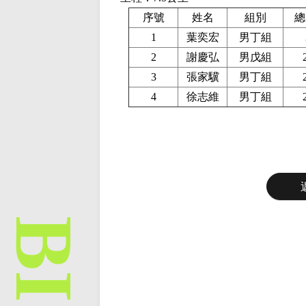
序號
姓名
組別
總
1
葉奕宏
男丁組
2
謝慶弘
男戊組
3
張家驥
男丁組
4
徐志維
男丁組