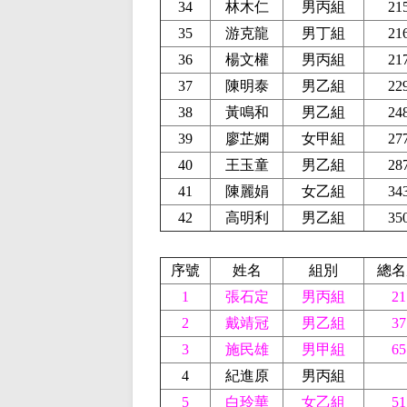
34
林木仁
男丙組
21
35
游克龍
男丁組
21
36
楊文權
男丙組
21
37
陳明泰
男乙組
22
38
黃鳴和
男乙組
24
39
廖芷嫻
女甲組
27
40
王玉童
男乙組
28
41
陳麗娟
女乙組
34
42
高明利
男乙組
35
序號
姓名
組別
總名
1
張石定
男丙組
21
2
戴靖冠
男乙組
37
3
施民雄
男甲組
65
4
紀進原
男丙組
5
白玲華
女乙組
51