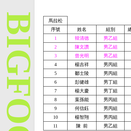
馬拉松
序號
姓名
組別
1
韓清德
男乙組
2
陳文讚
男乙組
3
曾光明
男乙組
4
楊吉祥
男丙組
5
鄒士陵
男丙組
6
彭健雄
男丁組
7
楊大慶
男丁組
8
葉孫能
男丙組
9
何信鈺
男丙組
10
楊智翔
男丙組
11
陳 前
男乙組