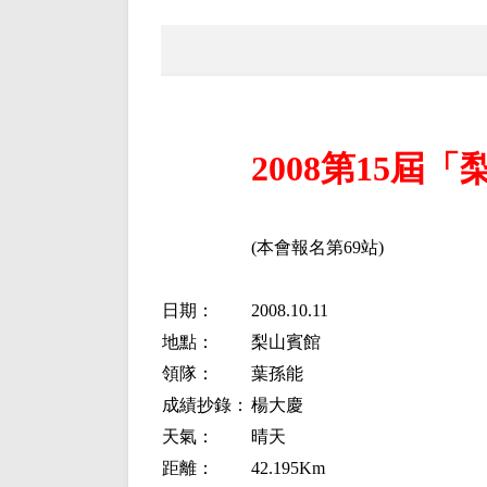
2008第15屆
(本會報名第69站)
日期：
2008.10.11
地點：
梨山賓館
領隊：
葉孫能
成績抄錄：
楊大慶
天氣：
晴天
距離：
42.195Km