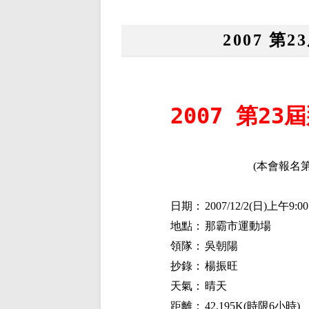
2007 
2007 第2
(
本會報名
日期：
2007/12/2(
日
)
上午
9:00
地點：
那霸市運動場
領隊：
吳朝陽
抄錄：
楊振旺
天氣：
晴天
距離：
42.195K(
時限
6
小時
)