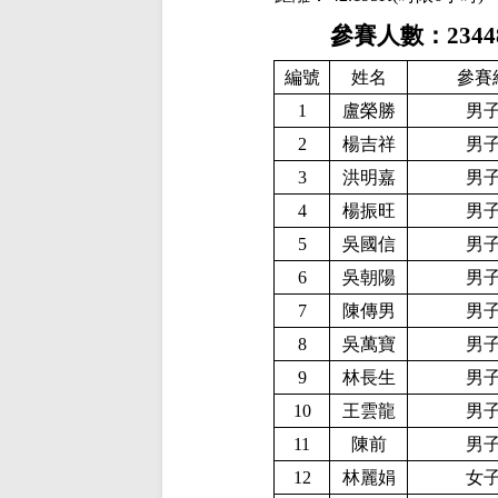
參賽人數：2344
編號
姓名
參賽
1
盧榮勝
男
2
楊吉祥
男
3
洪明嘉
男
4
楊振旺
男
5
吳國信
男
6
吳朝陽
男
7
陳傳男
男
8
吳萬寶
男
9
林長生
男
10
王雲龍
男
11
陳前
男
12
林麗娟
女