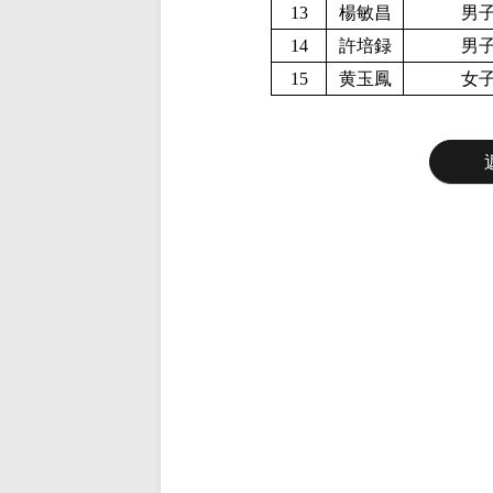
13
楊敏昌
男
14
許培録
男
15
黄玉鳳
女