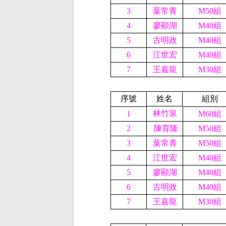
3
葉常青
M50組
4
廖顯湖
M40組
5
古明政
M40組
6
江世宏
M40組
7
王嘉龍
M30組
序號
姓名
組別
林竹泉
1
M60組
2
陳育隆
M50組
3
葉常青
M50組
4
江世宏
M40組
5
廖顯湖
M40組
6
古明政
M40組
7
王嘉龍
M30組