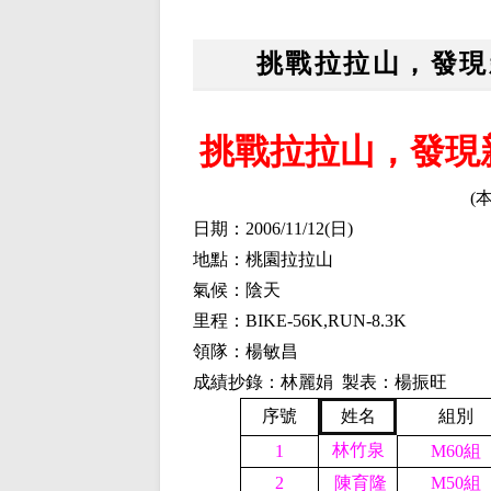
挑戰拉拉山，發現
挑戰拉拉山，發現
(
日期：2006/
11
/
12(
日)
地點：桃園拉拉山
氣候：陰天
里程：BIKE-56K,RUN-8.3K
領隊：楊敏昌
成績抄錄：林麗娟 製表：楊振旺
序號
姓名
組別
林竹泉
1
M60組
2
陳育隆
M50組