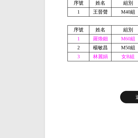
序號
姓名
組別
1
王晉聲
M40
組
序號
姓名
組別
1
羅煥鈿
M60組
2
楊敏昌
M50
組
3
林麗娟
女B組