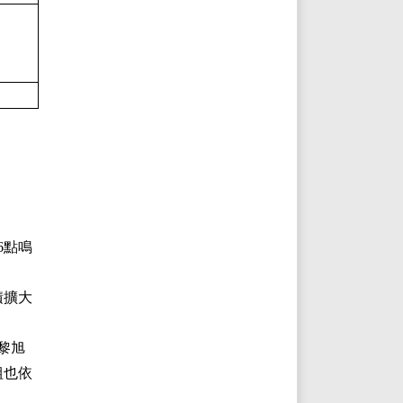
6點鳴
積擴大
黎旭
組也依