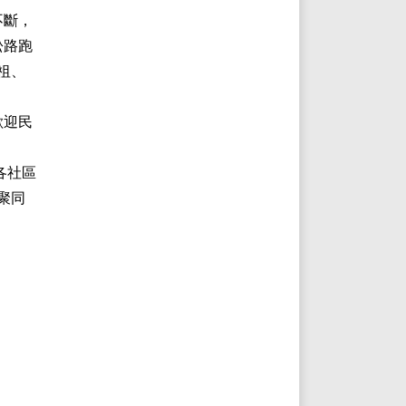
不斷，
松路跑
祖、
歡迎民
各社區
聚同