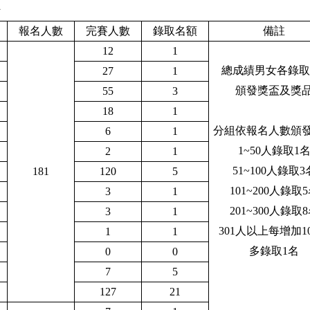
計
報名人數
完賽人數
錄取名額
備註
12
1
總成績男女各錄取
27
1
頒發獎盃及獎
55
3
18
1
分組依報名人數頒
6
1
1~
5
0人錄取
1
2
1
51~
10
0人錄取
3
181
120
5
101~
20
0人錄取
5
3
1
2
01~
30
0人錄取
8
3
1
301人以上每增加1
1
1
多錄取1名
0
0
7
5
127
21