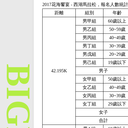
2017花海饗宴 - 西湖馬拉松，報名人數統
距離
組別
年齡
男甲組
60歲以上
男乙組
50~59歲
男丙組
40~49歲
男丁組
30~39歲
男戊組
20~29歲
男己組
19歲以下
42.195K
男子
女甲組
50歲以上
女乙組
40~49歲
女丙組
30~39歲
女丁組
29歲以下
女子
合計