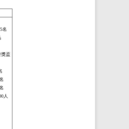
5名
品
發獎盃
名
名
名
名
00人