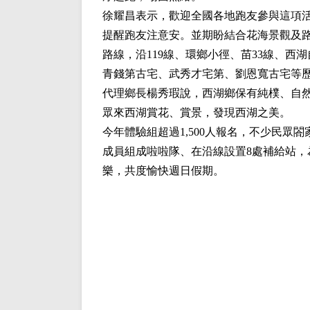
徐耀昌表示，歡迎全國各地跑友參與這項
提醒跑友注意安。並期盼結合花海景觀及
路線，沿119線、環鄉小徑、苗33線、
青錢第古宅、武秀才宅第、劉恩寬古宅等
代理鄉長楊秀瑕說，西湖鄉保有純樸、自
眾來西湖賞花、賞景，發現西湖之美。
今年體驗組超過1,500人報名，不少民
成員組成啦啦隊、在沿線設置8處補給站
樂，共度愉快週日假期。