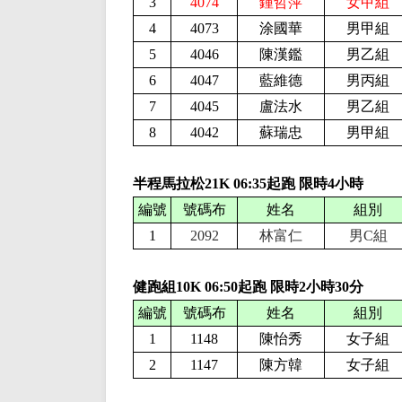
3
4074
鍾哲萍
女甲組
4
4073
涂國華
男甲組
5
4046
陳漢鑑
男乙組
6
4047
藍維德
男丙組
7
4045
盧法水
男乙組
8
4042
蘇瑞忠
男甲組
半程馬拉松21K
0
6
:
35
起跑 限時
4
小時
編號
號碼布
姓名
組別
1
2092
林富仁
男C組
健跑組10K
0
6
:
5
0起跑 限時
2
小時
30分
編號
號碼布
姓名
組別
1
1148
陳怡秀
女子組
2
1147
陳方韓
女子組