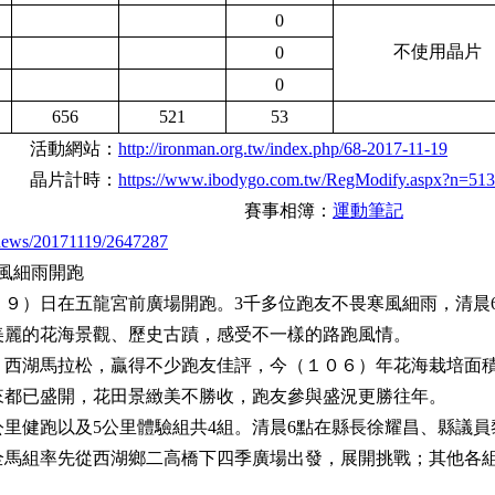
0
不使用晶片
0
0
656
521
53
活動網站：
http://ironman.org.tw/index.php/68-2017-11-19
晶片計時：
https://www.ibodygo.com.tw/RegModify.aspx?n=513
賽事相簿：
運動筆記
news/20171119/2647287
風細雨開跑
９）日在五龍宮前廣場開跑。3千多位跑友不畏寒風細雨，清晨
美麗的花海景觀、歷史古蹟，感受不一樣的路跑風情。
」西湖馬拉松，贏得不少跑友佳評，今（１０６）年花海栽培面
來都已盛開，花田景緻美不勝收，跑友參與盛況更勝往年。
0公里健跑以及5公里體驗組共4組。清晨6點在縣長徐耀昌、縣議員
全馬組率先從西湖鄉二高橋下四季廣場出發，展開挑戰；其他各