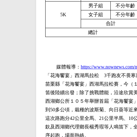
男子組
不分年齡
5K
女子組
不分年齡
合計
總計
媒體報導：
https://www.nownews.com/
「花海饗宴」西湖馬拉松 3千跑友不畏寒
苗栗縣「花海饗宴」西湖馬拉松賽，今（１
笛後陸續出發；除了挑戰體能，沿途欣賞
西湖鄉公所１０５年舉辦首屆「花海饗宴
到50多公頃，栽種的波斯菊、向日葵等近
這次路跑分42公里全馬、21公里半馬、1
欽及西湖鄉代理鄉長楊秀瑕等人鳴笛下，
序起跑，場面熱絡。