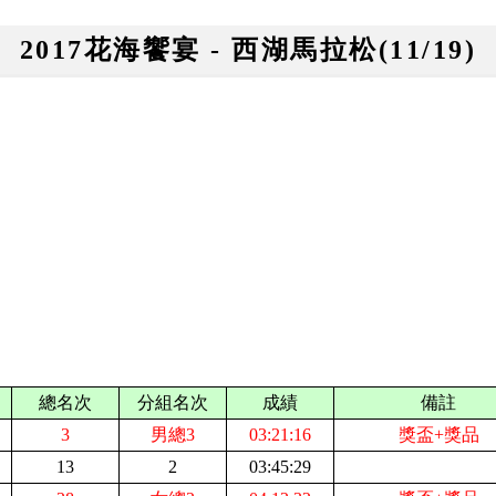
2017花海饗宴 - 西湖馬拉松(11/19)
總名次
分組名次
成績
備註
3
男總3
03:21:16
獎盃+獎品
13
2
03:45:29