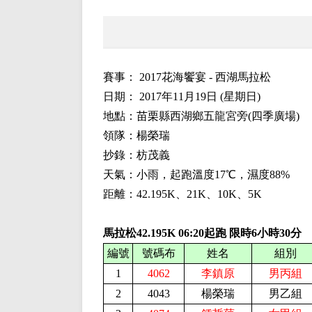
賽事：
2017花海饗宴 - 西湖馬拉松
日期：
2017
年
11
月
19
日
(
星期日
)
地點：苗栗縣西湖鄉五龍宮旁(四季廣場)
領隊：楊榮瑞
抄錄：枋茂義
天氣：小雨，起跑溫度
17
℃，濕度
88
%
距離：42.195K、
21
K、
10
K、
5K
馬拉松42.195K
0
6
:
2
0起跑 限時
6
小時
30分
編號
號碼布
姓名
組別
1
4062
李鎮原
男丙組
2
4043
楊榮瑞
男乙組