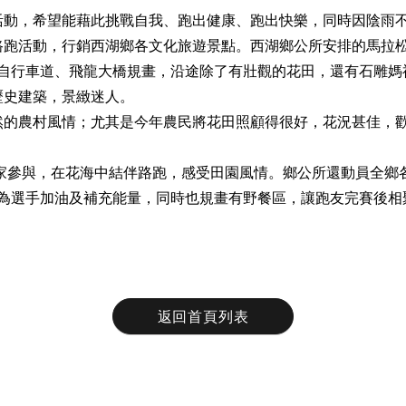
活動，希望能藉此挑戰自我、跑出健康、跑出快樂，同時因陰雨
路跑活動，行銷西湖鄉各文化旅遊景點。西湖鄉公所安排的馬拉
西湖自行車道、飛龍大橋規畫，沿途除了有壯觀的花田，還有石雕媽
歷史建築，景緻迷人。
然的農村風情；尤其是今年農民將花田照顧得很好，花況甚佳，
眾閤家參與，在花海中結伴路跑，感受田園風情。鄉公所還動員全鄉
，為選手加油及補充能量，同時也規畫有野餐區，讓跑友完賽後相
返回首頁列表