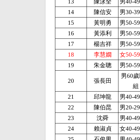
13
陳泳全
男40-4
14
陳信安
男30-3
15
黃明勇
男50-5
16
黃添利
男50-5
17
楊吉祥
男50-5
18
李慧嫺
女50-5
19
朱金聰
男50-5
男60
20
張長田
組
21
邱坤龍
男40-4
22
陳伯昆
男20-2
23
沈舜
男40-4
24
賴淑貞
女40-4
25
石俊男
男40-4