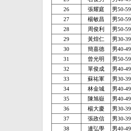
26
張耀庭
男50-5
27
楊敏昌
男50-5
28
周俊利
男50-5
29
黃煌仁
男30-3
30
簡嘉德
男40-4
31
曾光明
男50-5
32
單俊成
男40-4
33
蘇祐軍
男30-3
34
林金城
男40-4
35
陳旭嶽
男40-4
36
楊大慶
男30-3
37
張政信
男30-3
38
連弘學
男40-4