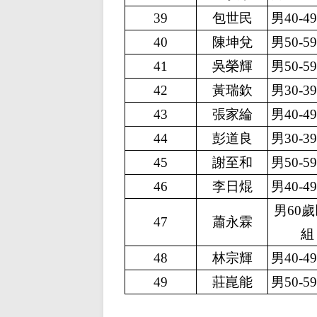
39
包世民
男40-4
40
陳坤兌
男50-5
41
吳榮輝
男50-5
42
黃瑞欽
男30-3
43
張家綸
男40-4
44
彭道良
男30-3
45
謝至和
男50-5
46
李日焜
男40-4
男60
47
蕭永霖
組
48
林宗輝
男40-4
49
莊崑能
男50-5