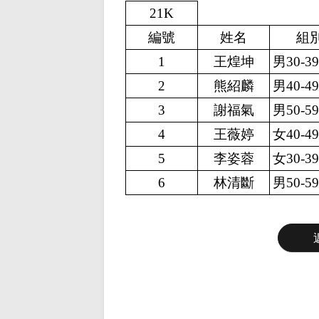
21K
編號
姓名
組
1
王煌坤
男30-3
2
熊紹麟
男40-4
3
謝福氣
男50-5
4
王薇婷
女40-4
5
李姿蓉
女30-3
6
林清斷
男50-5