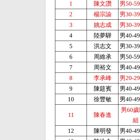
1
陳文讚
男50-5
2
楊宗諭
男30-3
3
姚志成
男30-3
4
陸夢驊
男40-4
5
洪志文
男30-3
6
周維承
男50-5
7
周裕文
男40-4
8
李承峰
男20-2
9
陳筵賓
男40-4
10
徐豐敏
男40-4
男60
11
陳春進
組
12
陳明發
男40-4