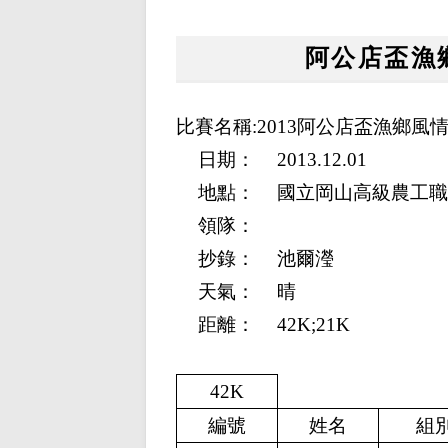
阿公店盃漁
比賽名稱:2013阿公店盃漁鄉風
日期：
2013.12.01
地點：
國立岡山高級農工職
領隊：
抄錄：
池爾瀅
天氣：
晴
距離：
42K;21K
42K
編號
姓名
組